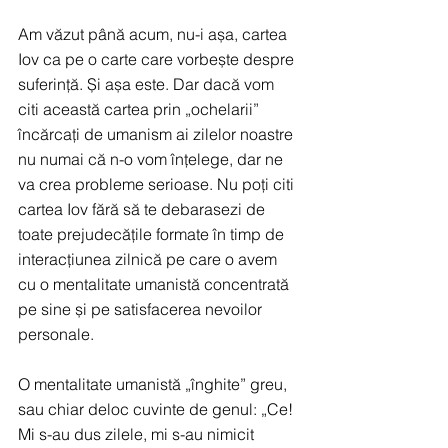
Am văzut până acum, nu-i așa, cartea 
Iov ca pe o carte care vorbește despre 
suferință. Și așa este. Dar dacă vom 
citi această cartea prin „ochelarii” 
încărcați de umanism ai zilelor noastre 
nu numai că n-o vom înțelege, dar ne 
va crea probleme serioase. Nu poți citi 
cartea Iov fără să te debarasezi de 
toate prejudecățile formate în timp de 
interacțiunea zilnică pe care o avem 
cu o mentalitate umanistă concentrată 
pe sine și pe satisfacerea nevoilor 
personale.
O mentalitate umanistă „înghite” greu, 
sau chiar deloc cuvinte de genul: „Ce! 
Mi s-au dus zilele, mi s-au nimicit 