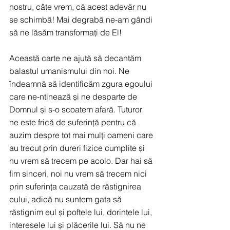
nostru, câte vrem, că acest adevăr nu 
se schimbă! Mai degrabă ne-am gândi 
să ne lăsăm transformați de El!
Această carte ne ajută să decantăm 
balastul umanismului din noi. Ne 
îndeamnă să identificăm zgura egoului 
care ne-ntinează și ne desparte de 
Domnul și s-o scoatem afară. Tuturor 
ne este frică de suferință pentru că 
auzim despre tot mai mulți oameni care 
au trecut prin dureri fizice cumplite și 
nu vrem să trecem pe acolo. Dar hai să 
fim sinceri, noi nu vrem să trecem nici 
prin suferința cauzată de răstignirea 
eului, adică nu suntem gata să 
răstignim eul și poftele lui, dorințele lui, 
interesele lui și plăcerile lui. Să nu ne 