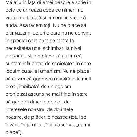
Mă aflu în fața dilemei despre a scrie în 
cele ce urmează ceea ce nimeni nu 
vrea să citească și nimeni nu vrea să 
audă. Așa facem toți! Nu ne place să 
citim/auzim lucrurile care nu ne convin, 
în special cele care se referă la 
necesitatea unei schimbări la nivel 
personal. Nu ne place să auzim că 
suntem influențați de societatea în care 
locuim cu a-l ei umanism. Nu ne place 
să auzim că gândirea noastră este mult 
prea „îmbibată” de un egoism 
cronicizat ascuns ne mai fiind în stare 
să gândim dincolo de noi, de 
interesele noastre, de dorințele 
noastre, de plăcerile noastre (totul se 
învârte în jurul lui „îmi place” vs. „nu-mi 
place”).