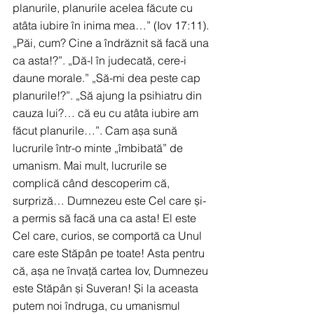
planurile, planurile acelea făcute cu 
atâta iubire în inima mea…” (Iov 17:11). 
„Păi, cum? Cine a îndrăznit să facă una 
ca asta!?”. „Dă-l în judecată, cere-i 
daune morale.” „Să-mi dea peste cap 
planurile!?”. „Să ajung la psihiatru din 
cauza lui?… că eu cu atâta iubire am 
făcut planurile…”. Cam așa sună 
lucrurile într-o minte „îmbibată” de 
umanism. Mai mult, lucrurile se 
complică când descoperim că, 
surpriză… Dumnezeu este Cel care și-
a permis să facă una ca asta! El este 
Cel care, curios, se comportă ca Unul 
care este Stăpân pe toate! Asta pentru 
că, așa ne învață cartea Iov, Dumnezeu 
este Stăpân și Suveran! Și la aceasta 
putem noi îndruga, cu umanismul 