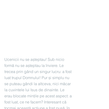
Ucenicii nu se așteptau! Sub nicio 
formă nu se așteptau la înviere. Le 
trecea prin gând un singur lucru: a fost 
luat trupul Domnului! Pur și simplu nu 
se puteau gândi la altceva, nici măcar 
la cuvintele lui Isus de dinainte. Le 
erau blocate mințile pe acest aspect: a 
fost luat, ce ne facem? Interesant că 
tocmai această acțiune a fost pusă, în 