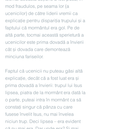
mod fraudulos, pe seama lor (a 
ucenicilor) de către liderii vremii ca 
explicație pentru dispariția trupului și a 
faptului că mormântul era gol. Pe de 
altă parte, tocmai această sperietură a 
ucenicilor este prima dovadă a învierii 
cât și dovada care demontează 
minciuna fariseilor.
Faptul că ucenicii nu puteau găsi altă 
explicație, decât că a fost luat era și 
prima dovadă a învierii: trupul lui Isus 
lipsea, piatra de la mormânt era dată la 
o parte, puteai intra în mormânt ca să 
constați singur că pânza cu care 
fusese învelit Isus, nu mai învelea 
niciun trup. Deci lipsea – era evident 
că nu mai era. Dar unde era? Și mai 