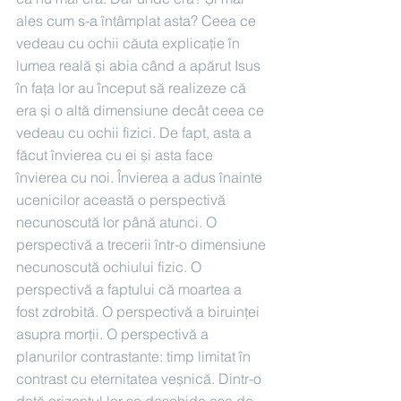
ales cum s-a întâmplat asta? Ceea ce 
vedeau cu ochii căuta explicație în 
lumea reală și abia când a apărut Isus 
în fața lor au început să realizeze că 
era și o altă dimensiune decât ceea ce 
vedeau cu ochii fizici. De fapt, asta a 
făcut învierea cu ei și asta face 
învierea cu noi. Învierea a adus înainte 
ucenicilor această o perspectivă 
necunoscută lor până atunci. O 
perspectivă a trecerii într-o dimensiune 
necunoscută ochiului fizic. O 
perspectivă a faptului că moartea a 
fost zdrobită. O perspectivă a biruinței 
asupra morții. O perspectivă a 
planurilor contrastante: timp limitat în 
contrast cu eternitatea veșnică. Dintr-o 
dată orizontul lor se deschide așa de 