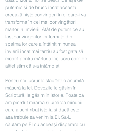
puternic și de brusc încât aceasta 
creează niște convingeri în ei care-i va 
transforma în cei mai convingători 
martori ai învierii. Atât de puternice au 
fost convingerilor lor formate din 
spaima lor care a întâlnit minunea 
învierii încât mai târziu au fost gata să 
moară pentru mărturia lor, lucru care de 
altfel știm că s-a întâmplat.
Pentru noi lucrurile stau într-o anumită 
măsură la fel. Dovezile le găsim în 
Scriptură, le găsim în istorie. Poate că 
am pierdut mirarea și uimirea minunii 
care a schimbat istoria și dacă este 
așa trebuie să venim la El. Să-L 
căutăm pe El cu aceeași disperare cu 