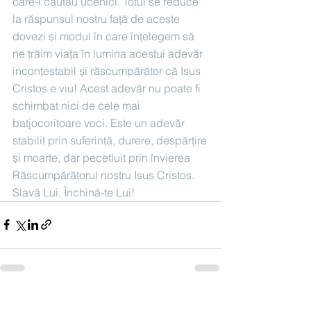
care-l căutau ucenici. Totul se reduce 
la răspunsul nostru față de aceste 
dovezi și modul în care înțelegem să 
ne trăim viața în lumina acestui adevăr 
incontestabil și răscumpărător că Isus 
Cristos e viu! Acest adevăr nu poate fi 
schimbat nici de cele mai 
batjocoritoare voci. Este un adevăr 
stabilit prin suferință, durere, despărțire 
și moarte, dar pecetluit prin învierea 
Răscumpărătorul nostru Isus Cristos. 
Slavă Lui. Închină-te Lui!