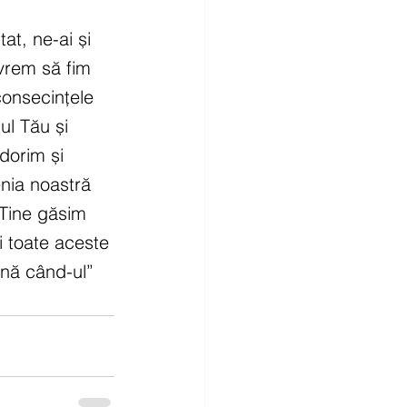
at, ne-ai și 
vrem să fim 
consecințele 
ul Tău și 
dorim și 
nia noastră 
 Tine găsim 
i toate aceste 
până când-ul” 