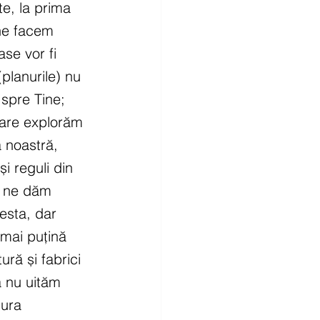
e, la prima 
ne facem 
se vor fi 
planurile) nu 
spre Tine; 
care explorăm 
 noastră, 
i reguli din 
e ne dăm 
esta, dar 
 mai puțină 
ură și fabrici 
 nu uităm 
ura 