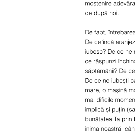
moștenire adevărat
de după noi.
De fapt, întrebare
De ce încă aranjezi
iubesc? De ce ne m
ce răspunzi închin
săptămânii? De ce r
De ce ne iubești 
mare, o mașină mai
mai dificile momen
implică și puțin (
bunătatea Ta prin f
inima noastră, cân