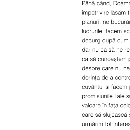
Până când, Doamne 
împotrivire lăsăm 
planuri, ne bucură
lucrurile, facem sc
decurg după cum ne
dar nu ca să ne re
ca să cunoaștem p
despre care nu ne 
dorința de a contr
cuvântul și facem 
promisiunile Tale s
valoare în fața celo
care să slujească
urmărim tot intere