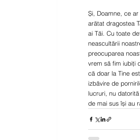
Și, Doamne, ce ar m
arătat dragostea 
ai Tăi. Cu toate de
neascultării noastr
preocuparea noastr
vrem să fim iubiți
că doar la Tine es
izbăvire de porniri
lucruri, nu datorită
de mai sus își au r