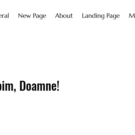
ral
New Page
About
Landing Page
M
bim, Doamne!