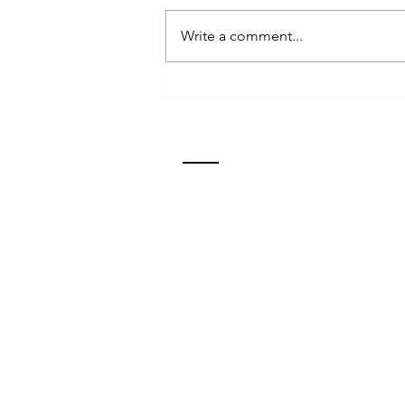
Escape tower!
Write a comment...
CONTACT
Doina str. 19, Oradea, Bihor
Phone: 0359.405.030
Mobile: 0770.921.618
betaniaoradea@gmail.com