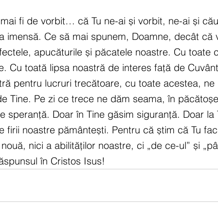
ai fi de vorbit… că Tu ne-ai și vorbit, ne-ai și căut
Ta imensă. Ce să mai spunem, Doamne, decât că 
fectele, apucăturile și păcatele noastre. Cu toate 
e. Cu toată lipsa noastră de interes față de Cuvânt
ă pentru lucruri trecătoare, cu toate acestea, ne 
 de Tine. Pe zi ce trece ne dăm seama, în păcătoșe
te speranță. Doar în Tine găsim siguranță. Doar la
le firii noastre pământești. Pentru că știm că Tu fac
 nouă, nici a abilităților noastre, ci „de ce-ul” și „
ăspunsul în Cristos Isus!