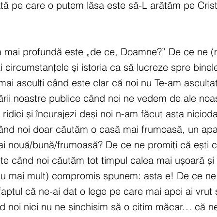
ă pe care o putem lăsa este să-L arătăm pe Crist
a mai profundă este „de ce, Doamne?” De ce ne (m
 circumstanțele și istoria ca să lucreze spre binel
ai asculți când este clar că noi nu Te-am asculta
ării noastre publice când noi ne vedem de ale noast
idici și încurajezi deși noi n-am făcut asta niciodat
când noi doar căutăm o casă mai frumoasă, un ap
 nouă/bună/frumoasă? De ce ne promiți că ești cu
te când noi căutăm tot timpul calea mai ușoară și
sau mai mult) compromis spunem: asta e! De ce ne 
aptul că ne-ai dat o lege pe care mai apoi ai vrut s-
d noi nici nu ne sinchisim să o citim măcar… că ne