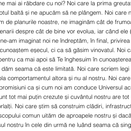
mai ai răbdare cu noi? Noi care la prima greutat
totul baltă și ne apucăm să ne plângem. Noi care 
m de planurile noastre, ne imaginăm cât de frumoa
enarii despre cât de bine vor evolua, iar când ele (
-am imaginat noi ne îndreptăm, în final, privirea 
cunoaștem eșecul, ci ca să găsim vinovatul. Noi 
entru ca mai apoi să Te înghesuim în cunoașterea
dăm seama că este limitată. Noi care scriem legi ș
ola comportamentul altora și nu al nostru. Noi car
promisiuni ca și cum noi am conduce Universul ac
unt tot mai puțin crezute și cuvântul nostru are tot
rlalți. Noi care știm să construim clădiri, infrastruct
 scopului comun uităm de aproapele nostru și dacă
sul nostru în cele din urmă ne luând seama că sing