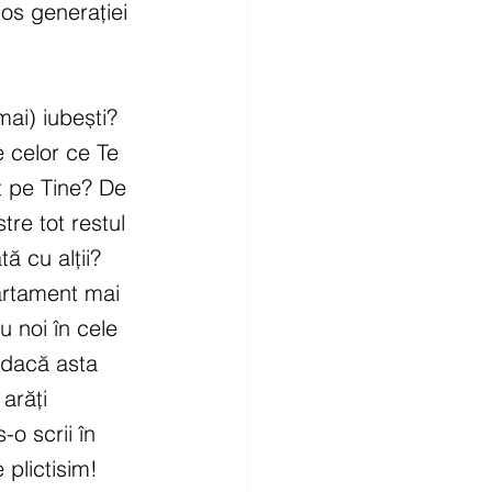
os generației 
ai) iubești? 
e celor ce Te 
t pe Tine? De 
re tot restul 
ă cu alții? 
artament mai 
 noi în cele 
 dacă asta 
arăți 
o scrii în 
 plictisim!