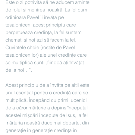
Este o zi potrivită să ne aducem aminte 
de rolul și menirea noastră. La fel cum 
odinioară Pavel îi învăța pe 
tesaloniceni acest principiu care 
perpetuează credința, la fel suntem 
chemați și noi azi să facem la fel. 
Cuvintele cheie (rostite de Pavel 
tesalonicenilor) ale unei credințe care 
se multiplică sunt: „fiindcă aţi învăţat 
de la noi…”.
Acest principiu de a învăța pe alții este 
unul esențial pentru o credință care se 
multiplică. Începând cu primii ucenici 
de a căror mărturie a depins începutul 
acestei mișcări începute de Isus, la fel 
mărturia noastră duce mai departe, din 
generație în generație credința în 