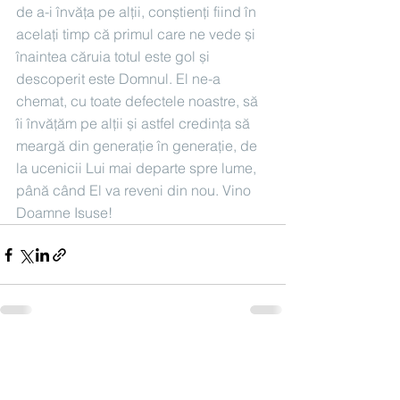
de a-i învăța pe alții, conștienți fiind în 
acelați timp că primul care ne vede și 
înaintea căruia totul este gol și 
descoperit este Domnul. El ne-a 
chemat, cu toate defectele noastre, să 
îi învățăm pe alții și astfel credința să 
meargă din generație în generație, de 
la ucenicii Lui mai departe spre lume, 
până când El va reveni din nou. Vino 
Doamne Isuse!