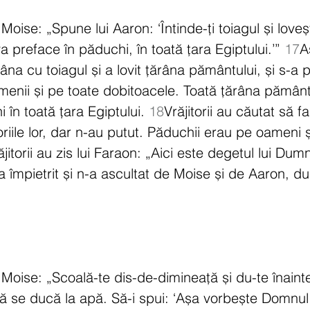
Moise: „Spune lui Aaron: ‘Întinde-ți toiagul și loveș
a preface în păduchi, în toată țara Egiptului.’” 
17
A
âna cu toiagul și a lovit țărâna pământului, și s-a p
menii și pe toate dobitoacele. Toată țărâna pământ
 în toată țara Egiptului. 
18
Vrăjitorii au căutat să fa
oriile lor, dar n-au putut. Păduchii erau pe oameni ș
ăjitorii au zis lui Faraon: „Aici este degetul lui Du
-a împietrit și n-a ascultat de Moise și de Aaron, 
 Moise: „Scoală-te dis-de-dimineață și du-te înainte
ă se ducă la apă. Să-i spui: ‘Așa vorbește Domnul