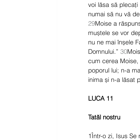
voi lăsa să plecaț
numai să nu vă dep
29
Moise a răspuns
muștele se vor depă
nu ne mai înșele F
Domnului.” 
30
Mois
cum cerea Moise, și
poporul lui; n-a m
inima și n-a lăsat
LUCA 11
Tatăl nostru
1Într-o zi, Isus Se