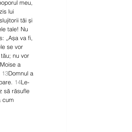
poporul meu, 
is lui 
itorii tăi și 
le tale! Nu 
: „Așa va fi, 
le se vor 
 tău; nu vor 
 Moise a 
 
13
Domnul a 
oare. 
14
Le-
 să răsufle 
pă cum 