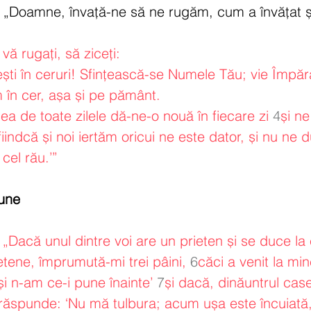
is: „Doamne, învață-ne să ne rugăm, cum a învățat ș
vă rugați, să ziceți:
ști în ceruri! Sfințească-se Numele Tău; vie Împără
 în cer, așa și pe pământ.
ea de toate zilele dă-ne-o nouă în fiecare zi
4
și ne
iindcă și noi iertăm oricui ne este dator, și nu ne du
cel rău.’”
iune
 
„Dacă unul dintre voi are un prieten și se duce la 
rietene, împrumută-mi trei pâini,
6
căci a venit la mi
și n-am ce-i pune înainte’
7
și dacă, dinăuntrul casei
i răspunde: ‘Nu mă tulbura; acum ușa este încuiată,