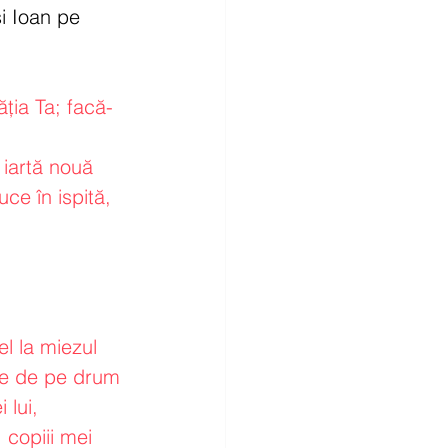
i Ioan pe 
ția Ta; facă-
 iartă nouă 
ce în ispită, 
el la miezul 
ne de pe drum 
 lui, 
 copiii mei 