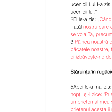
ucenicii Lui I-a z
ucenicii lui.”
2El le-a zis: 
„Când 
‘Tatăl 
nostru care e
se voia Ta, precum
3 
Pâinea noastră c
păcatele noastre, f
ci izbăvește-ne de 
Stăruința în rugăc
5Apoi le-a mai zis:
nopții și-i zice: ‘P
un prieten al meu 
prietenul acesta î