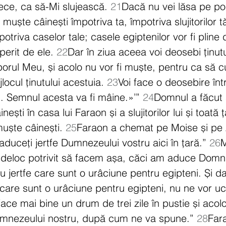
ce, ca să-Mi slujească. 
21
Dacă nu vei lăsa pe po
muște câinești împotriva ta, împotriva slujitorilor t
potriva caselor tale; casele egiptenilor vor fi pline
erit de ele. 
22
Dar în ziua aceea voi deosebi ținut
orul Meu, și acolo nu vor fi muște, pentru ca să c
locul ținutului acestuia. 
23
Voi face o deosebire înt
. Semnul acesta va fi mâine.»’” 
24
Domnul a făcut 
ești în casa lui Faraon și a slujitorilor lui și toată 
muște câinești. 
25
Faraon a chemat pe Moise și pe A
aduceți jertfe Dumnezeului vostru aici în țară.” 
26
M
 deloc potrivit să facem așa, căci am aduce Domnu
 jertfe care sunt o urâciune pentru egipteni. Și 
e care sunt o urâciune pentru egipteni, nu ne vor uc
ace mai bine un drum de trei zile în pustie și aco
umnezeului nostru, după cum ne va spune.” 
28
Fara