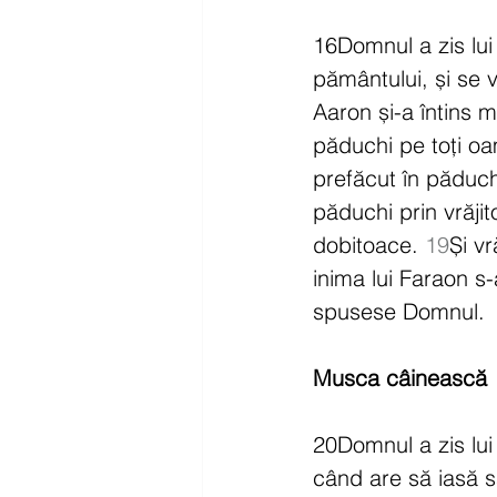
16Domnul a zis lui 
pământului, și se v
Aaron și-a întins m
păduchi pe toți oa
prefăcut în păduchi
păduchi prin vrăjit
dobitoace. 
19
Și vr
inima lui Faraon s
spusese Domnul.
Musca câinească
20Domnul a zis lui
când are să iasă s