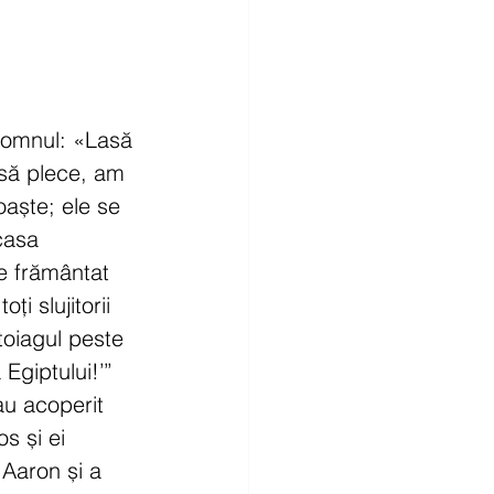
Domnul: «Lasă 
 să plece, am 
aște; ele se 
 casa 
de frământat 
i slujitorii 
toiagul peste 
Egiptului!’” 
au acoperit 
os și ei 
Aaron și a 