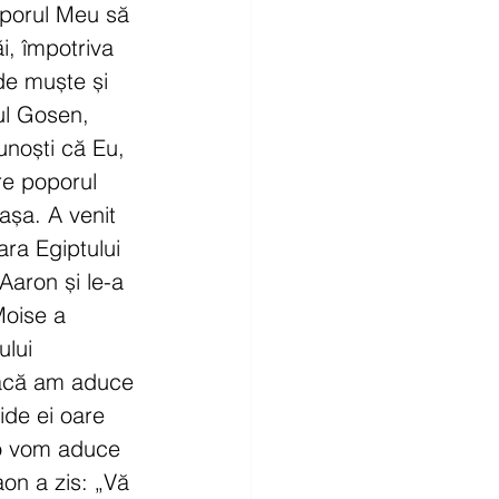
porul Meu să 
ăi, împotriva 
 de muște și 
ul Gosen, 
unoști că Eu, 
re poporul 
așa. A venit 
țara Egiptului 
aron și le-a 
oise a 
lui 
dacă am aduce 
ide ei oare 
lo vom aduce 
on a zis: „Vă 