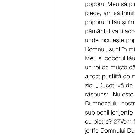
poporul Meu să ple
plece, am să trimit 
poporului tău și îm
pământul va fi acop
unde locuiește pop
Domnul, sunt în mij
Meu și poporul tău
un roi de muște câin
a fost pustiită de 
zis: „Duceți-vă de 
răspuns: „Nu este
Dumnezeului nostru
sub ochii lor jertf
cu pietre? 
27
Vom f
jertfe Domnului D