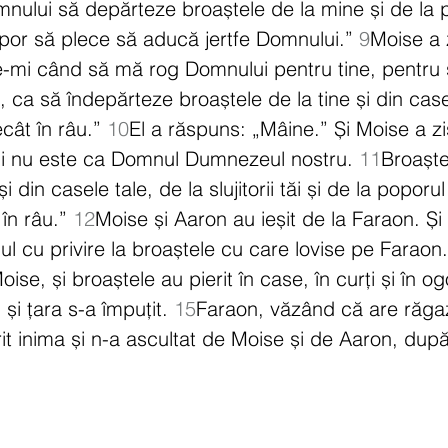
mnului să depărteze broaștele de la mine și de la 
por să plece să aducă jertfe Domnului.” 
9
Moise a z
mi când să mă rog Domnului pentru tine, pentru sluj
 ca să îndepărteze broaștele de la tine și din case
ât în râu.” 
10
El a răspuns: „Mâine.” Și Moise a zis
ni nu este ca Domnul Dumnezeul nostru. 
11
Broaște
i din casele tale, de la slujitorii tăi și de la poporul
n râu.” 
12
Moise și Aaron au ieșit de la Faraon. Și
l cu privire la broaștele cu care lovise pe Faraon.
se, și broaștele au pierit în case, în curți și în og
și țara s-a împuțit. 
15
Faraon, văzând că are răgaz
trit inima și n-a ascultat de Moise și de Aaron, du