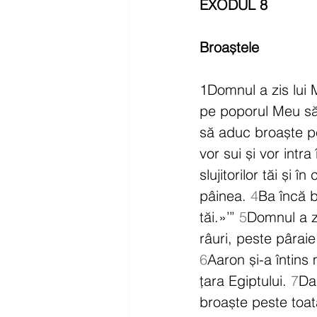
EXODUL 8
Broaștele
1Domnul a zis lui 
pe poporul Meu să
să aduc broaște pe 
vor sui și vor intra
slujitorilor tăi și 
pâinea. 
4
Ba încă br
tăi.»’” 
5
Domnul a zi
râuri, peste pâraie
6
Aaron și-a întins 
țara Egiptului. 
7
Dar
broaște peste toată