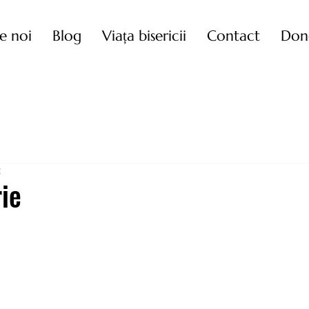
e noi
Blog
Viața bisericii
Contact
Don
t
ie