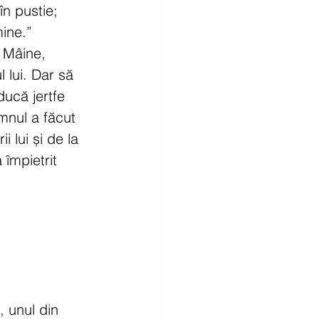
n pustie; 
ine.” 
 Mâine, 
l lui. Dar să 
ucă jertfe 
nul a făcut 
 lui și de la 
împietrit 
, unul din 