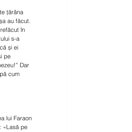
te țărâna 
șa au făcut. 
refăcut în 
ului s-a 
că și ei 
i pe 
mnezeu!” Dar 
după cum 
a lui Faraon 
: «Lasă pe 