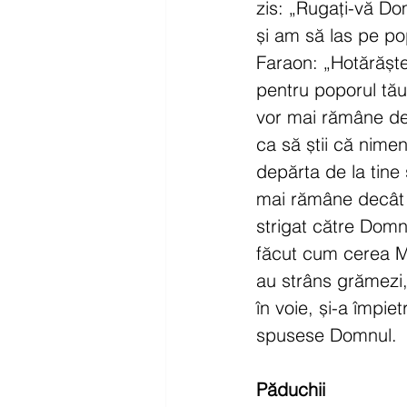
zis: „Rugați-vă Do
și am să las pe po
Faraon: „Hotărăște-
pentru poporul tău,
vor mai rămâne dec
ca să știi că nime
depărta de la tine ș
mai rămâne decât î
strigat către Domnu
făcut cum cerea Moi
au strâns grămezi, 
în voie, și-a împie
spusese Domnul.
Păduchii