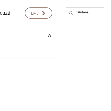
ează
LIVE