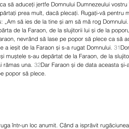
i ca să aduceți jertfe Domnului Dumnezeului vostru î
ărtați prea mult, dacă plecați. Rugați-vă pentru m
: „Am să ies de la tine și am să mă rog Domnului.
rta de la Faraon, de la slujitorii lui și de la poporu
araon, nevrând să lase pe popor să plece ca să ad
e a ieșit de la Faraon și s-a rugat Domnului. 
31
Dom
 muștele s-au depărtat de la Faraon, de la slujitorii
ai rămas una. 
32
Dar Faraon și de data aceasta și-a 
 pe popor să plece.
 ruga într-un loc anumit. Când a isprăvit rugăciunea