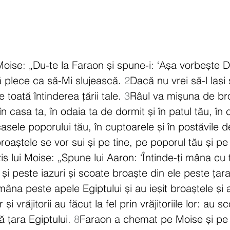
Moise: „Du-te la Faraon și spune-i: ‘Așa vorbește 
 plece ca să-Mi slujească. 
2
Dacă nu vrei să-l lași
toată întinderea țării tale. 
3
Râul va mișuna de bro
 în casa ta, în odaia ta de dormit și în patul tău, în
în casele poporului tău, în cuptoarele și în postăvile 
oaștele se vor sui și pe tine, pe poporul tău și pe toț
s lui Moise: „Spune lui Aaron: ‘Întinde-ți mâna cu 
 și peste iazuri și scoate broaște din ele peste țara 
mâna peste apele Egiptului și au ieșit broaștele și 
 și vrăjitorii au făcut la fel prin vrăjitoriile lor: au sc
 țara Egiptului. 
8
Faraon a chemat pe Moise și pe 