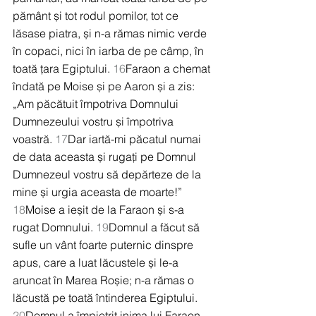
pământ și tot rodul pomilor, tot ce 
lăsase piatra, și n-a rămas nimic verde 
în copaci, nici în iarba de pe câmp, în 
toată țara Egiptului. 
16
Faraon a chemat 
îndată pe Moise și pe Aaron și a zis: 
„Am păcătuit împotriva Domnului 
Dumnezeului vostru și împotriva 
voastră. 
17
Dar iartă-mi păcatul numai 
de data aceasta și rugați pe Domnul 
Dumnezeul vostru să depărteze de la 
mine și urgia aceasta de moarte!” 
18
Moise a ieșit de la Faraon și s-a 
rugat Domnului. 
19
Domnul a făcut să 
sufle un vânt foarte puternic dinspre 
apus, care a luat lăcustele și le-a 
aruncat în Marea Roșie; n-a rămas o 
lăcustă pe toată întinderea Egiptului. 
20
Domnul a împietrit inima lui Faraon, 