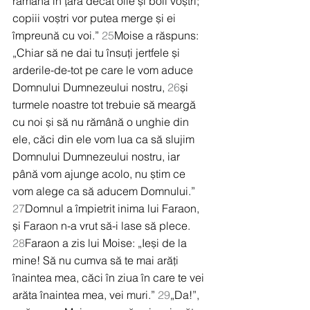
rămână în țară decât oile și boii voștri; 
copiii voștri vor putea merge și ei 
împreună cu voi.” 
25
Moise a răspuns: 
„Chiar să ne dai tu însuți jertfele și 
arderile-de-tot pe care le vom aduce 
Domnului Dumnezeului nostru, 
26
și 
turmele noastre tot trebuie să meargă 
cu noi și să nu rămână o unghie din 
ele, căci din ele vom lua ca să slujim 
Domnului Dumnezeului nostru, iar 
până vom ajunge acolo, nu știm ce 
vom alege ca să aducem Domnului.” 
27
Domnul a împietrit inima lui Faraon, 
și Faraon n-a vrut să-i lase să plece. 
28
Faraon a zis lui Moise: „Ieși de la 
mine! Să nu cumva să te mai arăți 
înaintea mea, căci în ziua în care te vei 
arăta înaintea mea, vei muri.” 
29
„Da!”, 