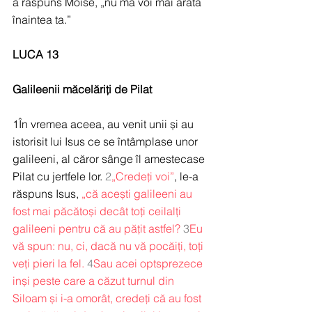
a răspuns Moise, „nu mă voi mai arăta 
înaintea ta.”
LUCA 13
Galileenii măcelăriți de Pilat
1În vremea aceea, au venit unii și au 
istorisit lui Isus ce se întâmplase unor 
galileeni, al căror sânge îl amestecase 
Pilat cu jertfele lor. 
2
„Credeți voi”
, le-a 
răspuns Isus, 
„că acești galileeni au 
fost mai păcătoși decât toți ceilalți 
galileeni pentru că au pățit astfel?
3
Eu 
vă spun: nu, ci, dacă nu vă pocăiți, toți 
veți pieri la fel.
4
Sau acei optsprezece 
inși peste care a căzut turnul din 
Siloam și i-a omorât, credeți că au fost 