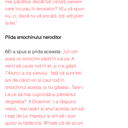
mai păcătoși decât toți ceilalți oameni 
care locuiau în Ierusalim?
5
Eu vă spun: 
nu, ci, dacă nu vă pocăiți, toți veți pieri 
la fel.”
Pilda smochinului neroditor
6El a spus și pilda aceasta: 
„Un om 
avea un smochin sădit în via sa. A 
venit să caute rod în el, și n-a găsit.
7
Atunci a zis vierului: ‘Iată că sunt trei 
ani de când vin și caut rod în 
smochinul acesta, și nu găsesc. Taie-l. 
La ce să mai cuprindă și pământul 
degeaba?’
8
‘Doamne’, i-a răspuns 
vierul, ‘mai lasă-l și anul acesta; am să-
l sap de jur împrejur și am să-i pun 
gunoi la rădăcină.
9
Poate că de acum 