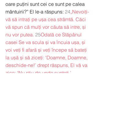
oare puțini sunt cei ce sunt pe calea 
mântuirii?” El le-a răspuns: 
24
„Nevoiți-
vă să intrați pe ușa cea strâmtă. Căci 
vă spun că mulți vor căuta să intre, și 
nu vor putea.
25
Odată ce Stăpânul 
casei Se va scula și va încuia ușa, și 
voi veți fi afară și veți începe să bateți 
la ușă și să ziceți: ‘Doamne, Doamne, 
deschide-ne!’ drept răspuns, El vă va 
zice: ‘Nu știu de unde sunteți.’
26
Atunci veți începe să ziceți: ‘Noi am 
mâncat și am băut în fața Ta și în ulițele 
noastre ai învățat pe norod.’
27
Și El va 
răspunde: ‘Vă spun că nu știu de unde 
sunteți; depărtați-vă de la Mine, voi toți 
lucrătorii fărădelegii.’
28
Va fi plânsul și 
scrâșnirea dinților când veți vedea pe 
Avraam, pe Isaac și pe Iacov și pe toți 