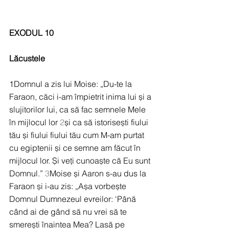
EXODUL 10
Lăcustele
1Domnul a zis lui Moise: „Du-te la 
Faraon, căci i-am împietrit inima lui și a 
slujitorilor lui, ca să fac semnele Mele 
în mijlocul lor 
2
și ca să istorisești fiului 
tău și fiului fiului tău cum M-am purtat 
cu egiptenii și ce semne am făcut în 
mijlocul lor. Și veți cunoaște că Eu sunt 
Domnul.” 
3
Moise și Aaron s-au dus la 
Faraon și i-au zis: „Așa vorbește 
Domnul Dumnezeul evreilor: ‘Până 
când ai de gând să nu vrei să te 
smerești înaintea Mea? Lasă pe 