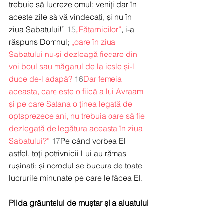
trebuie să lucreze omul; veniți dar în 
aceste zile să vă vindecați, și nu în 
ziua Sabatului!” 
15
„Fățarnicilor”
, i-a 
răspuns Domnul; 
„oare în ziua 
Sabatului nu-și dezleagă fiecare din 
voi boul sau măgarul de la iesle și-l 
duce de-l adapă?
16
Dar femeia 
aceasta, care este o fiică a lui Avraam 
și pe care Satana o ținea legată de 
optsprezece ani, nu trebuia oare să fie 
dezlegată de legătura aceasta în ziua 
Sabatului?”
17
Pe când vorbea El 
astfel, toți potrivnicii Lui au rămas 
rușinați; și norodul se bucura de toate 
lucrurile minunate pe care le făcea El.
Pilda grăuntelui de muștar și a aluatului