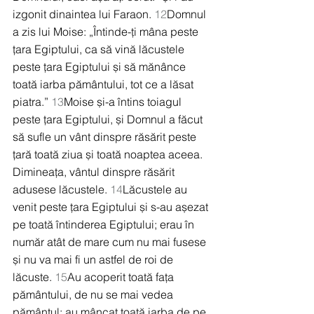
izgonit dinaintea lui Faraon. 
12
Domnul 
a zis lui Moise: „Întinde-ți mâna peste 
țara Egiptului, ca să vină lăcustele 
peste țara Egiptului și să mănânce 
toată iarba pământului, tot ce a lăsat 
piatra.” 
13
Moise și-a întins toiagul 
peste țara Egiptului, și Domnul a făcut 
să sufle un vânt dinspre răsărit peste 
țară toată ziua și toată noaptea aceea. 
Dimineața, vântul dinspre răsărit 
adusese lăcustele. 
14
Lăcustele au 
venit peste țara Egiptului și s-au așezat 
pe toată întinderea Egiptului; erau în 
număr atât de mare cum nu mai fusese 
și nu va mai fi un astfel de roi de 
lăcuste. 
15
Au acoperit toată fața 
pământului, de nu se mai vedea 
pământul; au mâncat toată iarba de pe 