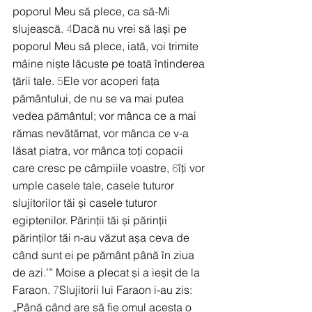
poporul Meu să plece, ca să-Mi 
slujească. 
4
Dacă nu vrei să lași pe 
poporul Meu să plece, iată, voi trimite 
mâine niște lăcuste pe toată întinderea 
țării tale. 
5
Ele vor acoperi fața 
pământului, de nu se va mai putea 
vedea pământul; vor mânca ce a mai 
rămas nevătămat, vor mânca ce v-a 
lăsat piatra, vor mânca toți copacii 
care cresc pe câmpiile voastre, 
6
îți vor 
umple casele tale, casele tuturor 
slujitorilor tăi și casele tuturor 
egiptenilor. Părinții tăi și părinții 
părinților tăi n-au văzut așa ceva de 
când sunt ei pe pământ până în ziua 
de azi.’” Moise a plecat și a ieșit de la 
Faraon. 
7
Slujitorii lui Faraon i-au zis: 
„Până când are să fie omul acesta o 