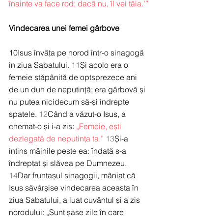
înainte va face rod; dacă nu, îl vei tăia.’”
Vindecarea unei femei gârbove
10Isus învăța pe norod într-o sinagogă 
în ziua Sabatului. 
11
Și acolo era o 
femeie stăpânită de optsprezece ani 
de un duh de neputință; era gârbovă și 
nu putea nicidecum să-și îndrepte 
spatele. 
12
Când a văzut-o Isus, a 
chemat-o și i-a zis: 
„Femeie, ești 
dezlegată de neputința ta.”
13
Și-a 
întins mâinile peste ea: îndată s-a 
îndreptat și slăvea pe Dumnezeu. 
14
Dar fruntașul sinagogii, mâniat că 
Isus săvârșise vindecarea aceasta în 
ziua Sabatului, a luat cuvântul și a zis 
norodului: „Sunt șase zile în care 