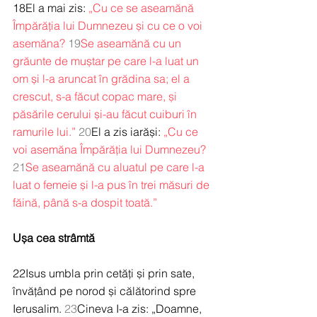
18El a mai zis: 
„Cu ce se aseamănă 
Împărăția lui Dumnezeu și cu ce o voi 
asemăna?
19
Se aseamănă cu un 
grăunte de muștar pe care l-a luat un 
om și l-a aruncat în grădina sa; el a 
crescut, s-a făcut copac mare, și 
păsările cerului și-au făcut cuiburi în 
ramurile lui.”
20
El a zis iarăși: 
„Cu ce 
voi asemăna Împărăția lui Dumnezeu?
21
Se aseamănă cu aluatul pe care l-a 
luat o femeie și l-a pus în trei măsuri de 
făină, până s-a dospit toată.”
Ușa cea strâmtă
22Isus umbla prin cetăți și prin sate, 
învățând pe norod și călătorind spre 
Ierusalim. 
23
Cineva I-a zis: „Doamne, 