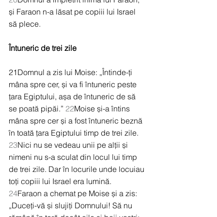
și Faraon n-a lăsat pe copiii lui Israel 
să plece.
Întuneric de trei zile
21Domnul a zis lui Moise: „Întinde-ți 
mâna spre cer, și va fi întuneric peste 
țara Egiptului, așa de întuneric de să 
se poată pipăi.” 
22
Moise și-a întins 
mâna spre cer și a fost întuneric beznă 
în toată țara Egiptului timp de trei zile. 
23
Nici nu se vedeau unii pe alții și 
nimeni nu s-a sculat din locul lui timp 
de trei zile. Dar în locurile unde locuiau 
toți copiii lui Israel era lumină. 
24
Faraon a chemat pe Moise și a zis: 
„Duceți-vă și slujiți Domnului! Să nu 