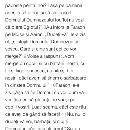
pacoste pentru noi? Lasă pe oamenii 
aceștia să plece și să slujească 
Domnului Dumnezeului lor. Tot nu vezi 
că piere Egiptul?” 
8
Au întors la Faraon 
pe Moise și Aaron. „Duceți-vă”, le-a zis 
el, „și slujiți Domnului Dumnezeului 
vostru. Care și cine sunt cei ce vor 
merge?” 
9
Moise a răspuns: „Vom 
merge cu copiii și cu bătrânii noștri, cu 
fiii și fiicele noastre, cu oile și boii 
noștri, căci avem să ținem o sărbătoare 
în cinstea Domnului.” 
10
Faraon le-a 
zis: „Așa să fie Domnul cu voi, cum vă 
voi lăsa eu să plecați, pe voi și pe 
copiii voștri! Luați seama, căci este rău 
ce aveți de gând să faceți! 
11
Nu, nu, ci 
duceți-vă voi, bărbații, și slujiți 
Domnului, căci așa ați cerut.” Și i-au 