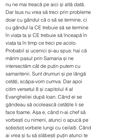
nu ne mai treacă pe aici și altă dată.
Dar Isus nu vrea să treci prin probleme 
doar cu gândul că o să se termine, ci 
cu gândul la CE trebuie să se termine 
în viața ta și CE trebuie să înceapă în 
viața ta în timp ce treci pe acolo. 
Probabil și ucenici și-au spus: hai că 
mărim pasul prin Samaria și ne 
intersectăm cât de puțin putem cu 
samaritenii. Sunt drumuri și pe lângă 
cetăți, scăpa-vom cumva. Dar apoi 
citim versetul 8 și capitolul 4 al 
Evangheliei după Ioan. Când ei se 
gândeau să ocolească cetățile li se 
face foame. Așa e, când n-ai chef să 
vorbești cu nimeni, atunci o apucă pe 
soție/soț vorbele lungi cu ceilalți. Când 
ai vrea și tu să slăbești puțin atunci te 