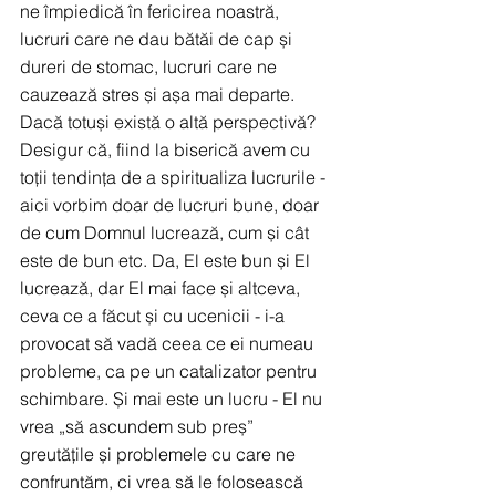
ne împiedică în fericirea noastră, 
lucruri care ne dau bătăi de cap și 
dureri de stomac, lucruri care ne 
cauzează stres și așa mai departe. 
Dacă totuși există o altă perspectivă? 
Desigur că, fiind la biserică avem cu 
toții tendința de a spiritualiza lucrurile - 
aici vorbim doar de lucruri bune, doar 
de cum Domnul lucrează, cum și cât 
este de bun etc. Da, El este bun și El 
lucrează, dar El mai face și altceva, 
ceva ce a făcut și cu ucenicii - i-a 
provocat să vadă ceea ce ei numeau 
probleme, ca pe un catalizator pentru 
schimbare. Și mai este un lucru - El nu 
vrea „să ascundem sub preș” 
greutățile și problemele cu care ne 
confruntăm, ci vrea să le folosească 