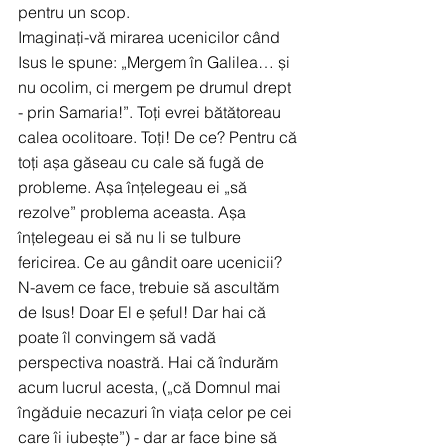
pentru un scop.
Imaginați-vă mirarea ucenicilor când 
Isus le spune: „Mergem în Galilea… și 
nu ocolim, ci mergem pe drumul drept 
- prin Samaria!”. Toți evrei bătătoreau 
calea ocolitoare. Toți! De ce? Pentru că 
toți așa găseau cu cale să fugă de 
probleme. Așa înțelegeau ei „să 
rezolve” problema aceasta. Așa 
înțelegeau ei să nu li se tulbure 
fericirea. Ce au gândit oare ucenicii? 
N-avem ce face, trebuie să ascultăm 
de Isus! Doar El e șeful! Dar hai că 
poate îl convingem să vadă 
perspectiva noastră. Hai că îndurăm 
acum lucrul acesta, („că Domnul mai 
îngăduie necazuri în viața celor pe cei 
care îi iubește”) - dar ar face bine să 