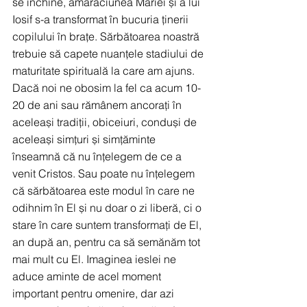
se închine, amărăciunea Mariei și a lui 
Iosif s-a transformat în bucuria ținerii 
copilului în brațe. Sărbătoarea noastră 
trebuie să capete nuanțele stadiului de 
maturitate spirituală la care am ajuns. 
Dacă noi ne obosim la fel ca acum 10-
20 de ani sau rămânem ancorați în 
aceleași tradiții, obiceiuri, conduși de 
aceleași simțuri și simțăminte 
înseamnă că nu înțelegem de ce a 
venit Cristos. Sau poate nu înțelegem 
că sărbătoarea este modul în care ne 
odihnim în El și nu doar o zi liberă, ci o 
stare în care suntem transformați de El, 
an după an, pentru ca să semănăm tot 
mai mult cu El. Imaginea ieslei ne 
aduce aminte de acel moment 
important pentru omenire, dar azi 