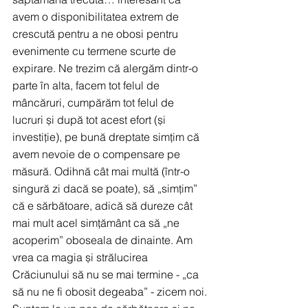
avem o disponibilitatea extrem de 
crescută pentru a ne obosi pentru 
evenimente cu termene scurte de 
expirare. Ne trezim că alergăm dintr-o 
parte în alta, facem tot felul de 
mâncăruri, cumpărăm tot felul de 
lucruri și după tot acest efort (și 
investiție), pe bună dreptate simțim că 
avem nevoie de o compensare pe 
măsură. Odihnă cât mai multă (într-o 
singură zi dacă se poate), să „simțim” 
că e sărbătoare, adică să dureze cât 
mai mult acel simțământ ca să „ne 
acoperim” oboseala de dinainte. Am 
vrea ca magia și strălucirea 
Crăciunului să nu se mai termine - „ca 
să nu ne fi obosit degeaba” - zicem noi.