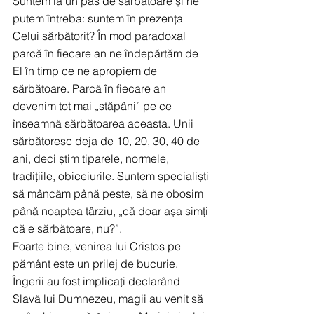
Suntem la un pas de sărbătoare și ne 
putem întreba: suntem în prezența 
Celui sărbătorit? În mod paradoxal 
parcă în fiecare an ne îndepărtăm de 
El în timp ce ne apropiem de 
sărbătoare. Parcă în fiecare an 
devenim tot mai „stăpâni” pe ce 
înseamnă sărbătoarea aceasta. Unii 
sărbătoresc deja de 10, 20, 30, 40 de 
ani, deci știm tiparele, normele, 
tradițiile, obiceiurile. Suntem specialiști 
să mâncăm până peste, să ne obosim 
până noaptea târziu, „că doar așa simți 
că e sărbătoare, nu?”.
Foarte bine, venirea lui Cristos pe 
pământ este un prilej de bucurie. 
Îngerii au fost implicați declarând 
Slavă lui Dumnezeu, magii au venit să 