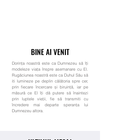
BINE AI VENIT
Dorința noastră este ca Dumnezeu să îți
modeleze viața înspre asemanare cu El.
Rugăciunea noastră este ca Duhul Său să
iti lumineze pe deplin călătoria spre cer,
prin fiecare încercare și biruință, iar pe
măsură ce El îți dă putere să înaintezi
prin luptele vieții, fie să transmiti cu
încredere mai departe speranța lui
Dumnezeu altora.