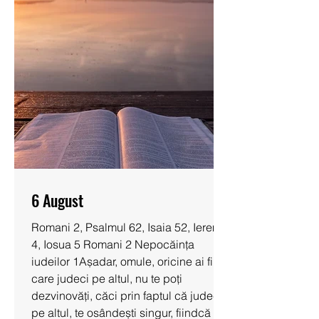
6 August
Romani 2, Psalmul 62, Isaia 52, Ieremia
4, Iosua 5 Romani 2 Nepocăința
iudeilor 1Așadar, omule, oricine ai fi tu
care judeci pe altul, nu te poți
dezvinovăți, căci prin faptul că judeci
pe altul, te osândești singur, fiindcă tu,