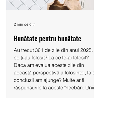
2 min de citit
Bunătate pentru bunătate
Au trecut 361 de zile din anul 2025. La
ce ți-au folosit? La ce le-ai folosit?
Dacă am evalua aceste zile din
această perspectivă a folosinței, la ce
concluzii am ajunge? Multe ar fi
răspunsurile la aceste întrebări. Unii s-
ar uita la performanța firmei lor. Alții la
banii care-i mai au în cont, câți și pe ce
i-au cheltuit. Alții s-ar uita la ce renovări
au mai făcut apartamentului sau casei.
Alții la ce note au primit la școală sau
ce calificative au primit la locul de