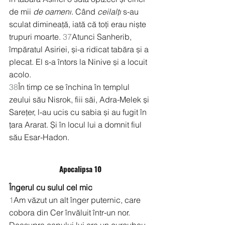
de mii 
de oameni
. Când 
ceilalți
 s-au 
sculat dimineață, iată că toți erau niște 
trupuri moarte. 
37
Atunci Sanherib, 
împăratul Asiriei, și-a ridicat tabăra și a 
plecat. El s-a întors la Ninive și a locuit 
acolo.
38
În timp ce se închina în templul 
zeului său Nisrok, fiii săi, Adra-Melek și 
Sarețer, l-au ucis cu sabia și au fugit în 
țara Ararat. Și în locul lui a domnit fiul 
său Esar-Hadon.
Apocalipsa 10
Îngerul cu sulul cel mic
1
Am văzut un alt înger puternic, care 
cobora din Cer învăluit într-un nor. 