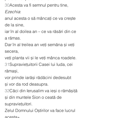
30
Acesta va fi semnul pentru tine, 
Ezechia
:
anul acesta o să mâncați ce va crește 
de la sine,
iar în al doilea an – ce va răsări din ce 
a rămas.
Dar în al treilea an veți semăna și veți 
secera,
veți planta vii și le veți mânca roadele.
31
Supraviețuitorii Casei lui Iuda, cei 
rămași,
vor prinde iarăși rădăcini dedesubt
și vor da rod deasupra.
32
Căci din Ierusalim va ieși o rămășiță
și din muntele Sion o ceată de 
supraviețuitori.
Zelul Domnului Oștirilor va face lucrul 
acesta».