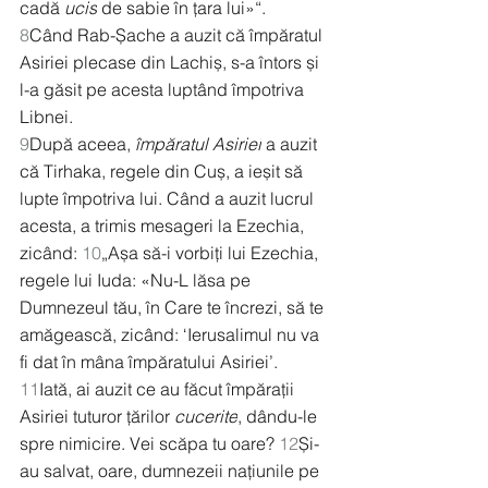
cadă 
ucis
 de sabie în țara lui»“.
8
Când Rab-Șache a auzit că împăratul 
Asiriei plecase din Lachiș, s-a întors și 
l-a găsit pe acesta luptând împotriva 
Libnei.
9
După aceea, 
împăratul Asiriei
 a auzit 
că Tirhaka, regele din Cuș, a ieșit să 
lupte împotriva lui. Când a auzit lucrul 
acesta, a trimis mesageri la Ezechia, 
zicând: 
10
„Așa să-i vorbiți lui Ezechia, 
regele lui Iuda: «Nu-L lăsa pe 
Dumnezeul tău, în Care te încrezi, să te 
amăgească, zicând: ‘Ierusalimul nu va 
fi dat în mâna împăratului Asiriei’. 
11
Iată, ai auzit ce au făcut împărații 
Asiriei tuturor țărilor 
cucerite
, dându-le 
spre nimicire. Vei scăpa tu oare? 
12
Și-
au salvat, oare, dumnezeii națiunile pe 