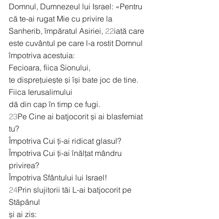
Domnul, Dumnezeul lui Israel: «Pentru 
că te-ai rugat Mie cu privire la 
Sanherib, împăratul Asiriei, 
22
iată care 
este cuvântul pe care l-a rostit Domnul 
împotriva acestuia:
Fecioara, fiica Sionului,
te disprețuiește și își bate joc de tine.
Fiica Ierusalimului
dă din cap în timp ce fugi.
23
Pe Cine ai batjocorit și ai blasfemiat 
tu?
Împotriva Cui ți-ai ridicat glasul?
Împotriva Cui ți-ai înălțat mândru 
privirea?
Împotriva Sfântului lui Israel!
24
Prin slujitorii tăi L-ai batjocorit pe 
Stăpânul
și ai zis: