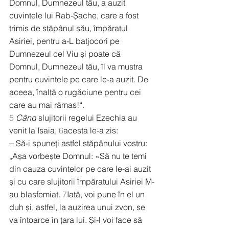
Domnul, Dumnezeul tău, a auzit 
cuvintele lui Rab-Șache, care a fost 
trimis de stăpânul său, împăratul 
Asiriei, pentru a-L batjocori pe 
Dumnezeul cel Viu și poate că 
Domnul, Dumnezeul tău, îl va mustra 
pentru cuvintele pe care le-a auzit. De 
aceea, înalță o rugăciune pentru cei 
care au mai rămas!“.
5
Când
 slujitorii regelui Ezechia au 
venit la Isaia, 
6
acesta le-a zis:
‒ Să-i spuneți astfel stăpânului vostru: 
„Așa vorbește Domnul: «Să nu te temi 
din cauza cuvintelor pe care le-ai auzit 
și cu care slujitorii împăratului Asiriei M-
au blasfemiat. 
7
Iată, voi pune în el un 
duh și, astfel, la auzirea unui zvon, se 
va întoarce în țara lui. Și-l voi face să 