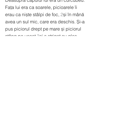
Deasupra capului lui era un curcubeu. 
Fața lui era ca soarele, picioarele îi 
erau ca niște stâlpi de foc, 
2
și în mână 
avea un sul mic, care era deschis. Și-a 
pus piciorul drept pe mare și piciorul 
stâng pe uscat 
3
și a strigat cu glas 
tare, așa cum rage un leu. Când a 
strigat el, cele șapte tunete și-au făcut 
auzite glasurile, 
4
iar când cele șapte 
tunete au vorbit, eram gata să scriu, 
însă am auzit un glas din Cer, zicând: 
„Sigilează ceea ce au spus cele șapte 
tunete și nu scrie!“. 
5
Îngerul pe care l-
am văzut stând în picioare pe mare și 
pe uscat și-a ridicat mâna dreaptă 
spre cer 
6
și a jurat pe Cel Ce trăiește 
în vecii vecilor, Care a creat cerul și 
ceea ce este în el, pământul și ceea ce 