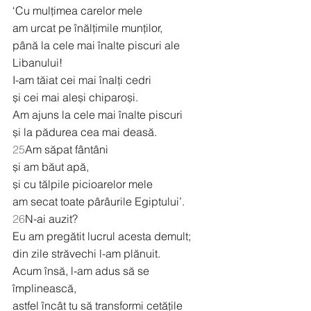
‘Cu mulțimea carelor mele
am urcat pe înălțimile munților,
până la cele mai înalte piscuri ale 
Libanului!
I-am tăiat cei mai înalți cedri
și cei mai aleși chiparoși.
Am ajuns la cele mai înalte piscuri
și la pădurea cea mai deasă.
25
Am săpat fântâni
și am băut apă,
și cu tălpile picioarelor mele
am secat toate pârâurile Egiptului’.
26
N-ai auzit?
Eu am pregătit lucrul acesta demult;
din zile străvechi l-am plănuit.
Acum însă, l-am adus să se 
împlinească,
astfel încât tu să transformi cetățile 