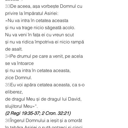
33
De aceea, așa vorbește Domnul cu 
privire la împăratul Asiriei:
«Nu va intra în cetatea aceasta
și nu va trage nicio săgeată acolo.
Nu va veni în fața ei cu vreun scut
și nu va ridica împotriva ei nicio rampă 
de asalt.
34
Pe drumul pe care a venit, pe acela 
se va întoarce
și nu va intra în cetatea aceasta,
zice Domnul.
35
Eu voi apăra cetatea aceasta, ca s-o 
eliberez,
de dragul Meu și de dragul lui David, 
slujitorul Meu»“.
(2 Regi 19:35-37; 2 Cron. 32:21)
36
Îngerul Domnului a ieșit și a omorât 
în tabăra Asiriei o sută optzeci și cinci 