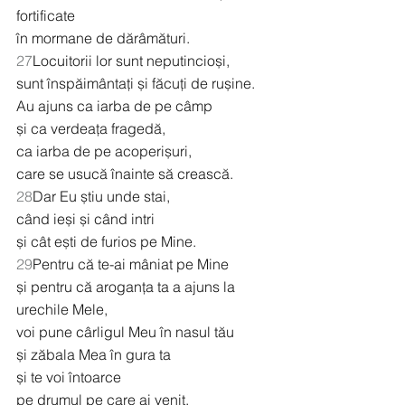
fortificate
în mormane de dărâmături.
27
Locuitorii lor sunt neputincioși,
sunt înspăimântați și făcuți de rușine.
Au ajuns ca iarba de pe câmp
și ca verdeața fragedă,
ca iarba de pe acoperișuri,
care se usucă înainte să crească.
28
Dar Eu știu unde stai,
când ieși și când intri
și cât ești de furios pe Mine.
29
Pentru că te-ai mâniat pe Mine
și pentru că aroganța ta a ajuns la 
urechile Mele,
voi pune cârligul Meu în nasul tău
și zăbala Mea în gura ta
și te voi întoarce
pe drumul pe care ai venit.