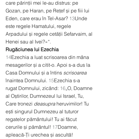
care părinții mei le-au distrus: pe 
Gozan, pe Haran, pe Rețef și pe fiii lui 
Eden, care erau în Tel-Asar? 
13
Unde 
este regele Hamatului, regele 
Arpadului și regele cetății Sefarvaim, al 
Henei sau al Ivei?»“.
Rugăciunea lui Ezechia
14
Ezechia a luat scrisoarea din mâna 
mesagerilor și a citit-o. Apoi s-a dus la 
Casa Domnului și a întins 
scrisoarea
înaintea Domnului. 
15
Ezechia s-a 
rugat Domnului, zicând: 
16
„O, Doamne 
al Oștirilor, Dumnezeul lui Israel, Tu, 
Care tronezi 
deasupra
 heruvimilor! Tu 
ești singurul Dumnezeu al tuturor 
regatelor pământului! Tu ai făcut 
cerurile și pământul! 
17
Doamne, 
apleacă-Ți urechea și ascultă! 