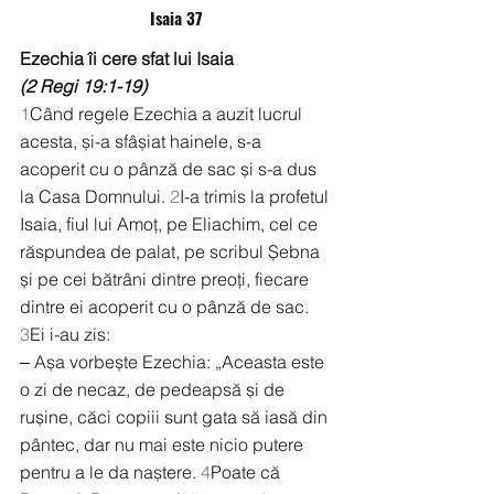
Isaia 37
Ezechia îi cere sfat lui Isaia
(2 Regi 19:1-19)
1
Când regele Ezechia a auzit lucrul 
acesta, și-a sfâșiat hainele, s-a 
acoperit cu o pânză de sac și s-a dus 
la Casa Domnului. 
2
I-a trimis la profetul 
Isaia, fiul lui Amoț, pe Eliachim, cel ce 
răspundea de palat, pe scribul Șebna 
și pe cei bătrâni dintre preoți, fiecare 
dintre ei acoperit cu o pânză de sac.
3
Ei i-au zis:
‒ Așa vorbește Ezechia: „Aceasta este 
o zi de necaz, de pedeapsă și de 
rușine, căci copiii sunt gata să iasă din 
pântec, dar nu mai este nicio putere 
pentru a le da naștere. 
4
Poate că 