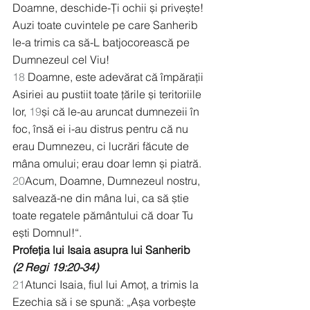
Doamne, deschide-Ți ochii și privește! 
Auzi toate cuvintele pe care Sanherib 
le-a trimis ca să-L batjocorească pe 
Dumnezeul cel Viu!
18
 Doamne, este adevărat că împărații 
Asiriei au pustiit toate țările și teritoriile 
lor, 
19
și că le-au aruncat dumnezeii în 
foc, însă ei i-au distrus pentru că nu 
erau Dumnezeu, ci lucrări făcute de 
mâna omului; erau doar lemn și piatră. 
20
Acum, Doamne, Dumnezeul nostru, 
salvează-ne din mâna lui, ca să știe 
toate regatele pământului că doar Tu 
ești Domnul!“.
Profeția lui Isaia asupra lui Sanherib
(2 Regi 19:20-34)
21
Atunci Isaia, fiul lui Amoț, a trimis la 
Ezechia să i se spună: „Așa vorbește 