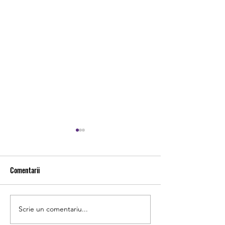
7 August
8 August
Comentarii
Scrie un comentariu...