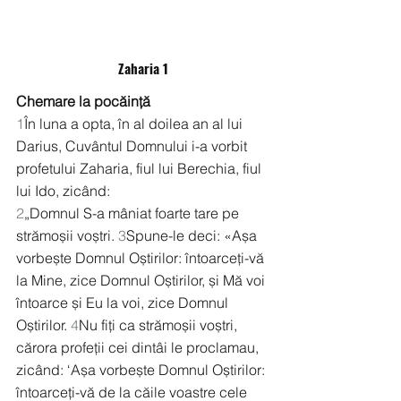
Zaharia 1
Chemare la pocăință
1
În luna a opta, în al doilea an al lui 
Darius, Cuvântul Domnului i-a vorbit 
profetului Zaharia, fiul lui Berechia, fiul 
lui Ido, zicând:
2
„Domnul S-a mâniat foarte tare pe 
strămoșii voștri. 
3
Spune-le deci: «Așa 
vorbește Domnul Oștirilor: întoarceți-vă 
la Mine, zice Domnul Oștirilor, și Mă voi 
întoarce și Eu la voi, zice Domnul 
Oștirilor. 
4
Nu fiți ca strămoșii voștri, 
cărora profeții cei dintâi le proclamau, 
zicând: ‘Așa vorbește Domnul Oștirilor: 
întoarceți-vă de la căile voastre cele 