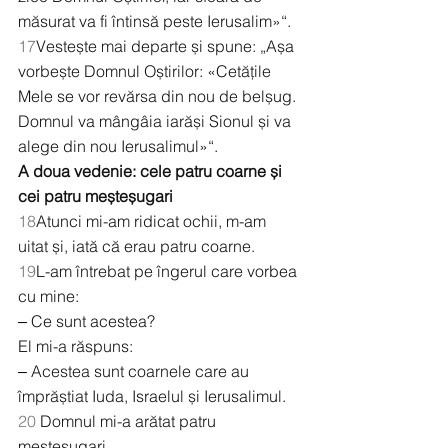
măsurat va fi întinsă peste Ierusalim»“.
17
Vestește mai departe și spune: „Așa 
vorbește Domnul Oștirilor: «Cetățile 
Mele se vor revărsa din nou de belșug. 
Domnul va mângâia iarăși Sionul și va 
alege din nou Ierusalimul»“.
A doua vedenie: cele patru coarne și 
cei patru meșteșugari
18
Atunci mi-am ridicat ochii, m-am 
uitat și, iată că erau patru coarne.
19
L-am întrebat pe îngerul care vorbea 
cu mine:
‒ Ce sunt acestea?
El mi-a răspuns:
‒ Acestea sunt coarnele care au 
împrăștiat Iuda, Israelul și Ierusalimul.
20
 Domnul mi-a arătat patru 
meșteșugari.