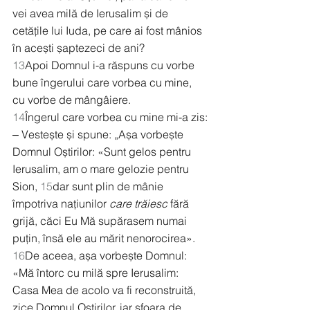
vei avea milă de Ierusalim și de 
cetățile lui Iuda, pe care ai fost mânios 
în acești șaptezeci de ani?
13
Apoi Domnul i-a răspuns cu vorbe 
bune îngerului care vorbea cu mine, 
cu vorbe de mângâiere.
14
Îngerul care vorbea cu mine mi-a zis:
‒ Vestește și spune: „Așa vorbește 
Domnul Oștirilor: «Sunt gelos pentru 
Ierusalim, am o mare gelozie pentru 
Sion, 
15
dar sunt plin de mânie 
împotriva națiunilor 
care trăiesc
 fără 
grijă, căci Eu Mă supărasem numai 
puțin, însă ele au mărit nenorocirea».
16
De aceea, așa vorbește Domnul: 
«Mă întorc cu milă spre Ierusalim: 
Casa Mea de acolo va fi reconstruită, 
zice Domnul Oștirilor, iar sfoara de 