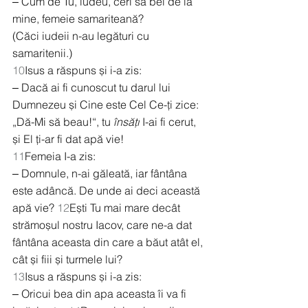
‒ Cum de Tu, iudeu, ceri să bei de la 
mine, femeie samariteană?
(Căci iudeii n-au legături cu 
samaritenii.)
10
Isus a răspuns și i-a zis:
‒ Dacă ai fi cunoscut tu darul lui 
Dumnezeu și Cine este Cel Ce-ți zice: 
„Dă-Mi să beau!“, tu 
însăți
 I-ai fi cerut, 
și El ți-ar fi dat apă vie!
11
Femeia I-a zis:
‒ Domnule, n-ai găleată, iar fântâna 
este adâncă. De unde ai deci această 
apă vie? 
12
Ești Tu mai mare decât 
strămoșul nostru Iacov, care ne-a dat 
fântâna aceasta din care a băut atât el, 
cât și fiii și turmele lui?
13
Isus a răspuns și i-a zis:
‒ Oricui bea din apa aceasta îi va fi 