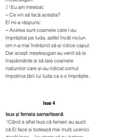
21
Eu am întrebat:
‒ Ce vin să facă aceștia?
El mi-a răspuns:
‒ Acelea sunt coarnele care l-au 
împrăștiat pe Iuda, astfel încât niciun 
om n-a mai îndrăznit să-și ridice capul. 
Dar acești 
meșteșugari
 au venit să le 
înspăimânte și să taie coarnele 
națiunilor care și-au ridicat cornul 
împotriva țării lui Iuda ca s-o împrăștie.
Ioan 4
Isus și femeia samariteană
1
Când a aflat Isus că fariseii au auzit 
că El face și botează mai mulți ucenici 