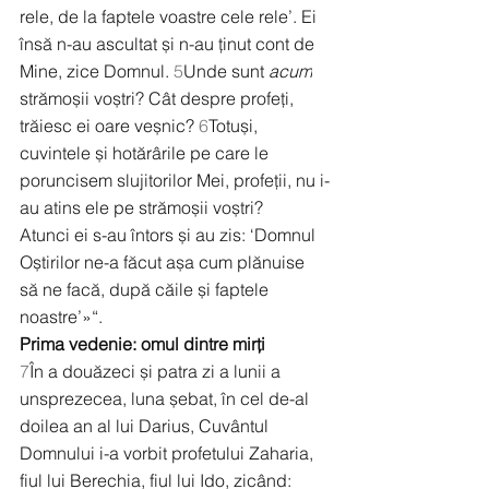
rele, de la faptele voastre cele rele’. Ei 
însă n-au ascultat și n-au ținut cont de 
Mine, zice Domnul. 
5
Unde sunt 
acum
strămoșii voștri? Cât despre profeți, 
trăiesc ei oare veșnic? 
6
Totuși, 
cuvintele și hotărârile pe care le 
poruncisem slujitorilor Mei, profeții, nu i-
au atins ele pe strămoșii voștri?
Atunci ei s-au întors și au zis: ‘Domnul 
Oștirilor ne-a făcut așa cum plănuise 
să ne facă, după căile și faptele 
noastre’»“.
Prima vedenie: omul dintre mirți
7
În a douăzeci și patra zi a lunii a 
unsprezecea, luna șebat, în cel de-al 
doilea an al lui Darius, Cuvântul 
Domnului i-a vorbit profetului Zaharia, 
fiul lui Berechia, fiul lui Ido, zicând: