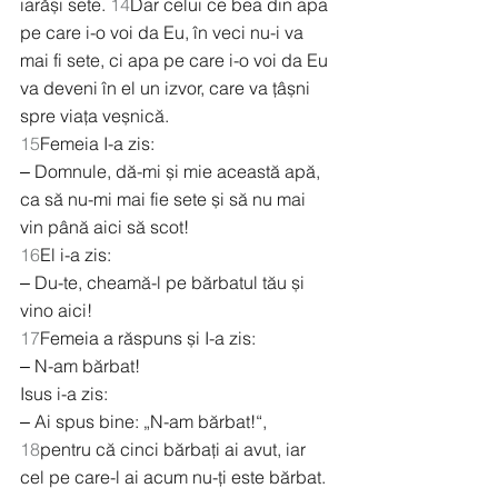
iarăși sete. 
14
Dar celui ce bea din apa 
pe care i-o voi da Eu, în veci nu-i va 
mai fi sete, ci apa pe care i-o voi da Eu 
va deveni în el un izvor, care va țâșni 
spre viața veșnică.
15
Femeia I-a zis:
‒ Domnule, dă-mi și mie această apă, 
ca să nu-mi mai fie sete și să nu mai 
vin până aici să scot!
16
El i-a zis:
‒ Du-te, cheamă-l pe bărbatul tău și 
vino aici!
17
Femeia a răspuns și I-a zis:
‒ N-am bărbat!
Isus i-a zis:
‒ Ai spus bine: „N-am bărbat!“, 
18
pentru că cinci bărbați ai avut, iar 
cel pe care-l ai acum nu-ți este bărbat. 