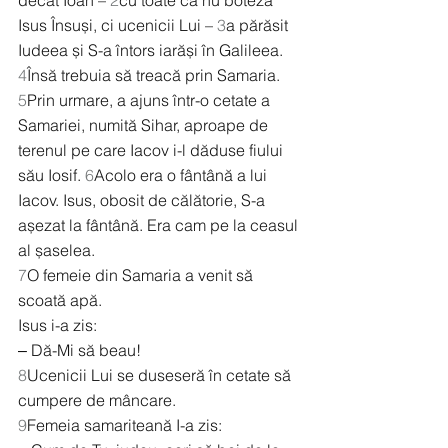
decât Ioan – 
2
cu toate că nu boteza 
Isus Însuși, ci ucenicii Lui – 
3
a părăsit 
Iudeea și S-a întors iarăși în Galileea. 
4
Însă trebuia să treacă prin Samaria. 
5
Prin urmare, a ajuns într-o cetate a 
Samariei, numită Sihar, aproape de 
terenul pe care Iacov i-l dăduse fiului 
său Iosif. 
6
Acolo era o fântână a lui 
Iacov. Isus, obosit de călătorie, S-a 
așezat la fântână. Era cam pe la ceasul 
al șaselea.
7
O femeie din Samaria a venit să 
scoată apă.
Isus i-a zis:
‒ Dă-Mi să beau!
8
Ucenicii Lui se duseseră în cetate să 
cumpere de mâncare.
9
Femeia samariteană I-a zis: