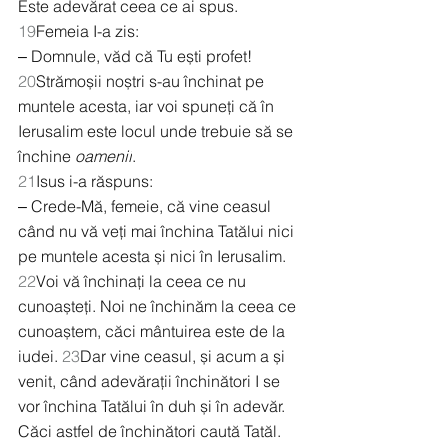
Este adevărat ceea ce ai spus.
19
Femeia I-a zis:
‒ Domnule, văd că Tu ești profet! 
20
Strămoșii noștri s-au închinat pe 
muntele acesta, iar voi spuneți că în 
Ierusalim este locul unde trebuie să se 
închine 
oamenii
.
21
Isus i-a răspuns:
‒ Crede-Mă, femeie, că vine ceasul 
când nu vă veți mai închina Tatălui nici 
pe muntele acesta și nici în Ierusalim. 
22
Voi vă închinați la ceea ce nu 
cunoașteți. Noi ne închinăm la ceea ce 
cunoaștem, căci mântuirea este de la 
iudei. 
23
Dar vine ceasul, și acum a și 
venit, când adevărații închinători I se 
vor închina Tatălui în duh și în adevăr. 
Căci astfel de închinători caută Tatăl. 