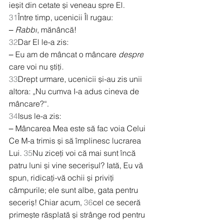
ieșit din cetate și veneau spre El.
31
Între timp, ucenicii Îl rugau:
‒ 
Rabbi
, mănâncă!
32
Dar El le-a zis:
‒ Eu am de mâncat o mâncare 
despre
care voi nu știți.
33
Drept urmare, ucenicii și-au zis unii 
altora: „Nu cumva I-a adus cineva de 
mâncare?“.
34
Isus le-a zis:
‒ Mâncarea Mea este să fac voia Celui 
Ce M-a trimis și să împlinesc lucrarea 
Lui. 
35
Nu ziceți voi că mai sunt încă 
patru luni și vine secerișul? Iată, Eu vă 
spun, ridicați-vă ochii și priviți 
câmpurile; ele sunt albe, gata pentru 
seceriș! Chiar acum, 
36
cel ce seceră 
primește răsplată și strânge rod pentru 