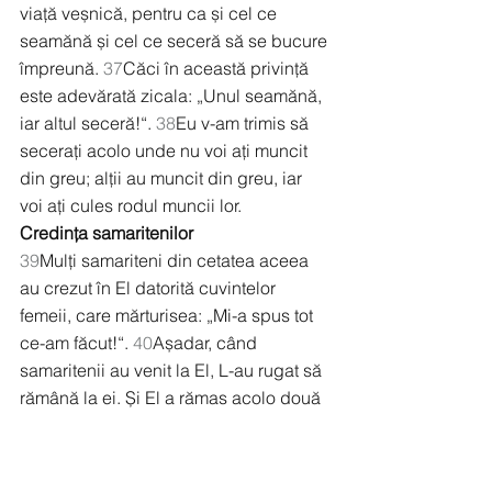
viață veșnică, pentru ca și cel ce 
seamănă și cel ce seceră să se bucure 
împreună. 
37
Căci în această privință 
este adevărată zicala: „Unul seamănă, 
iar altul seceră!“. 
38
Eu v-am trimis să 
secerați acolo unde nu voi ați muncit 
din greu; alții au muncit din greu, iar 
voi ați cules rodul muncii lor.
Credința samaritenilor
39
Mulți samariteni din cetatea aceea 
au crezut în El datorită cuvintelor 
femeii, care mărturisea: „Mi-a spus tot 
ce-am făcut!“. 
40
Așadar, când 
samaritenii au venit la El, L-au rugat să 
rămână la ei. Și El a rămas acolo două 
zile. 
41
Mult mai mulți au crezut apoi 
datorită cuvintelor Lui 
42
și-i ziceau 
femeii: „Acum nu mai credem datorită 