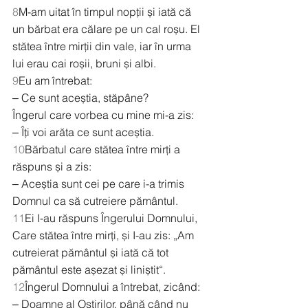
8
M-am uitat în timpul nopții și iată că 
un bărbat era călare pe un cal roșu. El 
stătea între mirții din vale, iar în urma 
lui erau cai roșii, bruni și albi.
9
Eu am întrebat:
‒ Ce sunt aceștia, stăpâne?
Îngerul care vorbea cu mine mi-a zis:
‒ Îți voi arăta ce sunt aceștia.
10
Bărbatul care stătea între mirți a 
răspuns și a zis:
‒ Aceștia sunt cei pe care i-a trimis 
Domnul ca să cutreiere pământul.
11
Ei I-au răspuns Îngerului Domnului, 
Care stătea între mirți, și I-au zis: „Am 
cutreierat pământul și iată că tot 
pământul este așezat și liniștit“.
12
Îngerul Domnului a întrebat, zicând:
‒ Doamne al Oștirilor, până când nu 