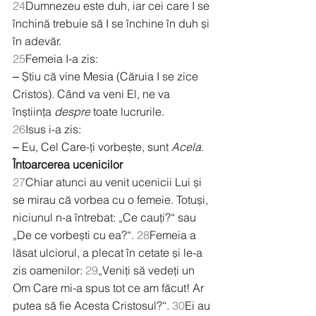
24
Dumnezeu este duh, iar cei care I se 
închină trebuie să I se închine în duh și 
în adevăr.
25
Femeia I-a zis:
‒ Știu că vine Mesia (Căruia I se zice 
Cristos). Când va veni El, ne va 
înștiința 
despre
 toate lucrurile.
26
Isus i-a zis:
‒ Eu, Cel Care-ți vorbește, sunt 
Acela
.
Întoarcerea ucenicilor
27
Chiar atunci au venit ucenicii Lui și 
se mirau că vorbea cu o femeie. Totuși, 
niciunul n-a întrebat: „Ce cauți?“ sau 
„De ce vorbești cu ea?“. 
28
Femeia a 
lăsat ulciorul, a plecat în cetate și le-a 
zis oamenilor: 
29
„Veniți să vedeți un 
Om Care mi-a spus tot ce am făcut! Ar 
putea să fie Acesta Cristosul?“. 
30
Ei au 