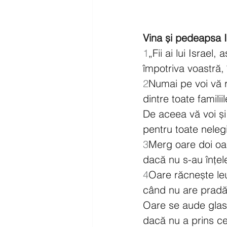
Vina și pedeapsa I
1
„Fii ai lui Israel
împotriva voastră, 
2
Numai pe voi vă
dintre toate famili
De aceea vă voi ș
pentru toate nelegi
3
Merg oare doi o
dacă nu s-au înțel
4
Oare răcnește le
când nu are prad
Oare se aude glasul
dacă nu a prins c