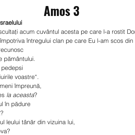
Amos 3
sraelului
, ascultați acum cuvântul acesta pe care l-a rostit D
împotriva întregului clan pe care Eu l-am scos din 
 recunosc
ile pământului.
i pedepsi
uirile voastre“.
ameni împreună,
es 
la aceasta
?
ul în pădure
ă?
 leului tânăr din vizuina lui,
eva?