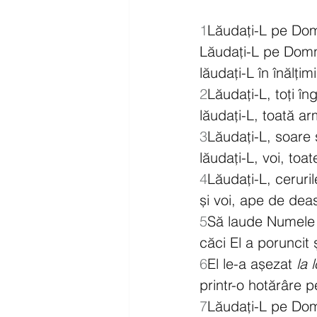
1
Lăudați-L pe Do
Lăudați-L pe Domn
lăudați-L în înălțimi
2
Lăudați-L, toți îng
lăudați-L, toată ar
3
Lăudați-L, soare ș
lăudați-L, voi, toat
4
Lăudați-L, ceruril
și voi, ape de deas
5
Să laude Numele
căci El a poruncit 
6
El le-a așezat 
la 
printr-o hotărâre p
7
Lăudați-L pe Dom