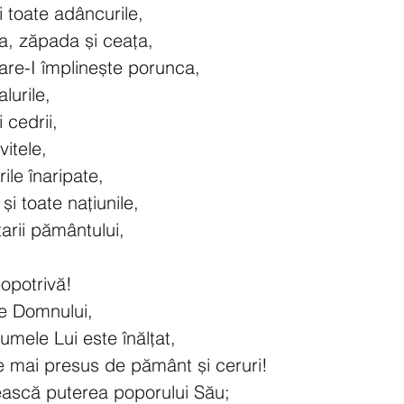
i toate adâncurile,
na, zăpada și ceața,
are-I împlinește porunca,
lurile,
i cedrii,
vitele,
ile înaripate,
și toate națiunile,
itarii pământului,
eopotrivă!
e Domnului,
mele Lui este înălțat,
te mai presus de pământ și ceruri!
rească puterea poporului Său;