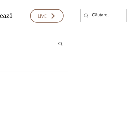
ează
LIVE