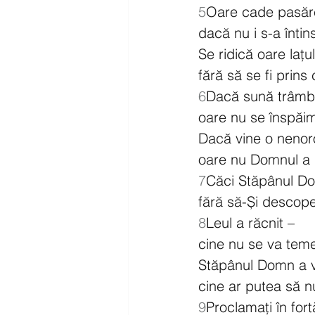
5
Oare cade pasăr
dacă nu i s-a întin
Se ridică oare laț
fără să se fi prins 
6
Dacă sună trâmbi
oare nu se înspăi
Dacă vine o nenoro
oare nu Domnul a 
7
Căci Stăpânul Do
fără să-Și descopere
8
Leul a răcnit –
cine nu se va tem
Stăpânul Domn a v
cine ar putea să 
9
Proclamați în for