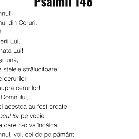
Psalmii 148
mnul!
ul din Ceruri,
!
erii Lui,
mata Lui!
i lună,
e stelele strălucitoare!
e cerurilor
upra cerurilor!
 Domnului,
și acestea au fost create!
locul lor
 pe vecie
e care n-o va încălca.
nul, voi, cei de pe pământ,