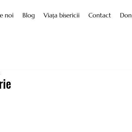
e noi
Blog
Viața bisericii
Contact
Don
t
rie