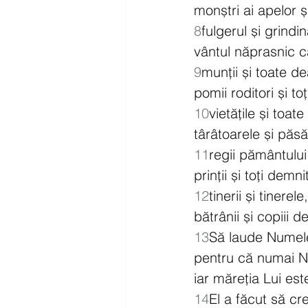
monștri ai apelor ș
8
fulgerul și grindi
vântul năprasnic c
9
munții și toate dea
pomii roditori și toț
10
vietățile și toate 
târâtoarele și păsăr
11
regii pământului 
prinții și toți demn
12
tinerii și tinerele,
bătrânii și copiii d
13
Să laude Numel
pentru că numai Nu
iar măreția Lui es
14
El a făcut să c