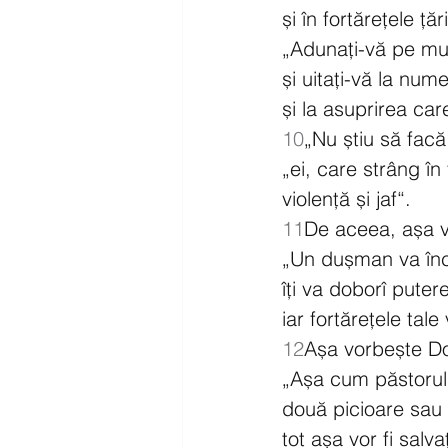
și în fortărețele țăr
„Adunați-vă pe mun
și uitați-vă la nume
și la asuprirea car
10
„Nu știu să facă
„ei, care strâng în 
violență și jaf“.
11
De aceea, așa 
„Un dușman va înc
îți va doborî puter
iar fortărețele tale 
12
Așa vorbește D
„Așa cum păstorul 
două picioare sau
tot așa vor fi salvați 