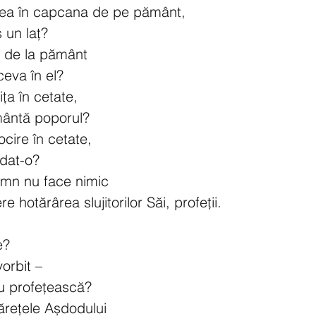
ea în capcana de pe pământ,
s un laț?
ul de la pământ
ceva în el?
ța în cetate,
mântă poporul?
cire în cetate,
dat-o?
mn nu face nimic
 hotărârea slujitorilor Săi, profeții.
e?
orbit –
nu profețească?
tărețele Așdodului