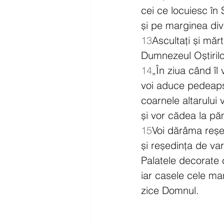
cei ce locuiesc în
și pe marginea div
13
Ascultați și măr
Dumnezeul Oștirilo
14
„În ziua când îl 
voi aduce pedeapsa
coarnele altarului v
și vor cădea la pă
15
Voi dărâma reșe
și reședința de var
Palatele decorate c
iar casele cele mar
zice Domnul.