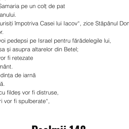
 Samaria pe un colț de pat
anului.
turisiți împotriva Casei lui Iacov“, zice Stăpânul Do
r.
voi pedepsi pe Israel pentru fărădelegile lui,
 și asupra altarelor din Betel;
or fi retezate
mânt.
dința de iarnă
ă.
u fildeș vor fi distruse,
i vor fi spulberate“,