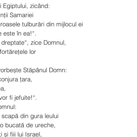
ii Egiptului, zicând:
ții Samariei
roasele tulburări din mijlocul ei
e este în ea!“.
 dreptate“, zice Domnul,
fortărețele lor
vorbește Stăpânul Domn:
onjura țara,
ea,
vor fi jefuite!“.
omnul:
scapă din gura leului
 o bucată de ureche,
și fiii lui Israel,