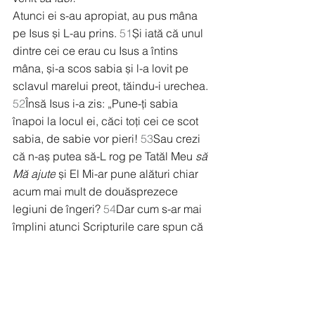
Atunci ei s-au apropiat, au pus mâna 
pe Isus și L-au prins. 
51
Și iată că unul 
dintre cei ce erau cu Isus a întins 
mâna, și-a scos sabia și l-a lovit pe 
sclavul marelui preot, tăindu-i urechea.
52
Însă Isus i-a zis: „Pune-ți sabia 
înapoi la locul ei, căci toți cei ce scot 
sabia, de sabie vor pieri! 
53
Sau crezi 
că n-aș putea să-L rog pe Tatăl Meu 
să 
Mă ajute
 și El Mi-ar pune alături chiar 
acum mai mult de douăsprezece 
legiuni de îngeri? 
54
Dar cum s-ar mai 
împlini atunci Scripturile care spun că 
așa trebuie să se întâmple?“.
55
În ceasul acela, Isus a zis mulțimilor: 
„Ați ieșit să Mă arestați cu săbii și 
ciomege, ca pe un răsculat? În fiecare 
zi ședeam în Templu și dădeam 