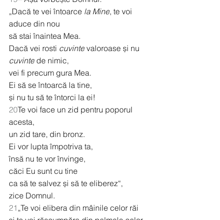
„Dacă te vei întoarce 
la Mine
, te voi 
aduce din nou
să stai înaintea Mea.
Dacă vei rosti 
cuvinte
 valoroase și nu 
cuvinte
 de nimic,
vei fi precum gura Mea.
Ei să se întoarcă la tine,
și nu tu să te întorci la ei!
20
Te voi face un zid pentru poporul 
acesta,
un zid tare, din bronz.
Ei vor lupta împotriva ta,
însă nu te vor învinge,
căci Eu sunt cu tine
ca să te salvez și să te eliberez“,
zice Domnul.
21
„Te voi elibera din mâinile celor răi