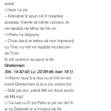
avea!
34
Isus i-a zis:
‒ Adevărat îți spun că în noaptea 
aceasta, înainte să cânte cocoșul, te 
vei lepăda de Mine de trei ori.
35
Petru I-a răspuns:
‒ Chiar dacă ar trebui să mor împreună 
cu Tine, nu mă voi lepăda nicidecum 
de Tine!
Și toți ucenicii au spus la fel.
Ghetsimani
(Mc. 14:32-42; Lc. 22:39-46; Ioan 18:1)
36
Atunci Isus S-a dus cu ei într-un loc 
numit Ghetsimani și le-a zis ucenicilor:
‒ Stați jos aici, până Mă voi duce acolo 
să Mă rog!
37
I-a luat cu El pe Petru și pe cei doi fii 
ai lui Zebedei și a început să Se 