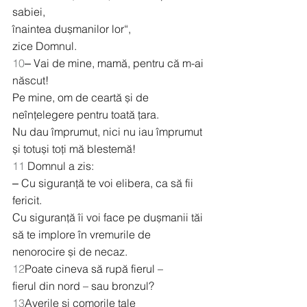
sabiei,
înaintea dușmanilor lor“,
zice Domnul.
10
‒ Vai de mine, mamă, pentru că m-ai 
născut!
Pe mine, om de ceartă și de 
neînțelegere pentru toată țara.
Nu dau împrumut, nici nu iau împrumut
și totuși toți mă blestemă!
11
 Domnul a zis:
‒ Cu siguranță te voi elibera, ca să fii 
fericit.
Cu siguranță îi voi face pe dușmanii tăi
să te implore în vremurile de 
nenorocire și de necaz.
12
Poate cineva să rupă fierul –
fierul din nord – sau bronzul?
13
Averile și comorile tale