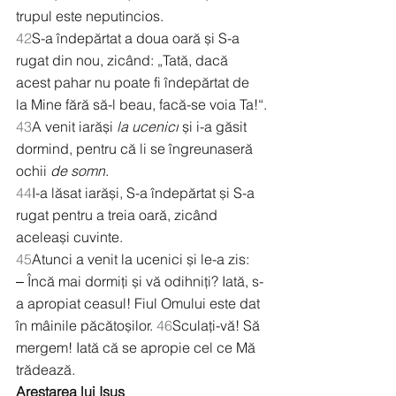
trupul este neputincios.
42
S-a îndepărtat a doua oară și S-a 
rugat din nou, zicând: „Tată, dacă 
acest pahar nu poate fi îndepărtat de 
la Mine fără să-l beau, facă-se voia Ta!“.
43
A venit iarăși 
la ucenici
 și i-a găsit 
dormind, pentru că li se îngreunaseră 
ochii 
de somn
.
44
I-a lăsat iarăși, S-a îndepărtat și S-a 
rugat pentru a treia oară, zicând 
aceleași cuvinte.
45
Atunci a venit la ucenici și le-a zis:
‒ Încă mai dormiți și vă odihniți? Iată, s-
a apropiat ceasul! Fiul Omului este dat 
în mâinile păcătoșilor. 
46
Sculați-vă! Să 
mergem! Iată că se apropie cel ce Mă 
trădează.
Arestarea lui Isus