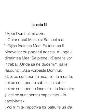
Ieremia 15
1
Apoi Domnul mi-a zis:
‒ Chiar dacă Moise și Samuel s-ar 
înfățișa înaintea Mea, Eu tot n-aș fi 
binevoitor cu poporul acesta. Alungă-i 
dinaintea Mea! Să plece! 
2
Dacă te vor 
întreba: „Unde să ne ducem?“, să le 
răspunzi: „Așa vorbește Domnul:
«Cei ce sunt pentru moarte – la moarte;
cei ce sunt pentru sabie – la sabie;
cei ce sunt pentru foamete – la foamete;
și cei ce sunt pentru captivitate – în 
captivitate».
3
Voi trimite împotriva lor patru feluri 
de 