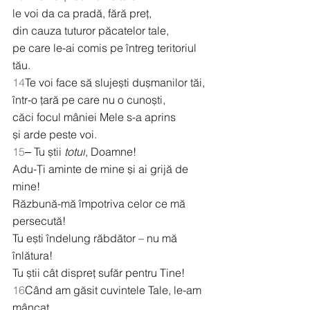
le voi da ca pradă, fără preț,
din cauza tuturor păcatelor tale,
pe care le-ai comis pe întreg teritoriul 
tău.
14
Te voi face să slujești dușmanilor tăi,
într-o țară pe care nu o cunoști,
căci focul mâniei Mele s-a aprins
și arde peste voi.
15
‒ Tu știi 
totul
, Doamne!
Adu-Ți aminte de mine și ai grijă de 
mine!
Răzbună-mă împotriva celor ce mă 
persecută!
Tu ești îndelung răbdător – nu mă 
înlătura!
Tu știi cât dispreț sufăr pentru Tine!
16
Când am găsit cuvintele Tale, le-am 
mâncat.