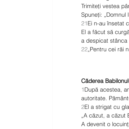
Trimiteți vestea p
Spuneți: „Domnul l
21
Ei n-au însetat 
El a făcut să curg
a despicat stânca ș
22
„Pentru cei răi 
Căderea Babilonul
1
După acestea, am
autoritate. Pământu
2
El a strigat cu gl
„A căzut, a căzut 
A devenit o locuin