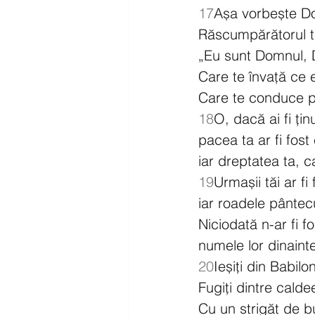
17
Așa vorbește D
Răscumpărătorul tău
„Eu sunt Domnul, 
Care te învață ce 
Care te conduce p
18
O, dacă ai fi ți
pacea ta ar fi fost
iar dreptatea ta, ca
19
Urmașii tăi ar fi 
iar roadele pântec
Niciodată n-ar fi fo
numele lor dinaint
20
Ieșiți din Babilo
Fugiți dintre calde
Cu un strigăt de bu