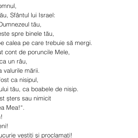
omnul,
, Sfântul lui Israel:
Dumnezeul tău,
este spre binele tău,
e calea pe care trebuie să mergi.
nut cont de poruncile Mele,
 ca un râu,
 valurile mării.
fost ca nisipul,
ului tău, ca boabele de nisip.
st șters sau nimicit
ea Mea!“.
n!
eni!
curie vestiți și proclamați!