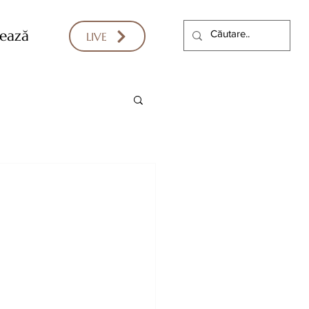
ează
LIVE