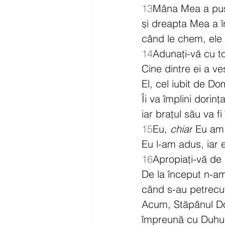
13
Mâna Mea a pus 
și dreapta Mea a în
când le chem, ele 
14
Adunați-vă cu toț
Cine dintre ei a ve
El, cel iubit de Do
Îi va împlini dorinț
iar brațul său va fi
15
Eu, 
chiar
 Eu am
Eu l-am adus, iar e
16
Apropiați-vă de 
De la început n-am
când s-au petrecut
Acum, Stăpânul D
împreună cu Duhu