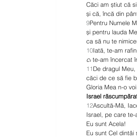
Căci am știut că s
și că, încă din pânt
9
Pentru Numele Me
și pentru lauda Me
ca să nu te nimice
10
Iată, te-am rafi
ci
 te-am încercat î
11
De dragul Meu, 
căci de ce să fie b
Gloria Mea n-o voi 
Israel răscumpăra
12
Ascultă-Mă, Iac
Israel, pe care t
Eu sunt Acela!
Eu sunt Cel dintâi