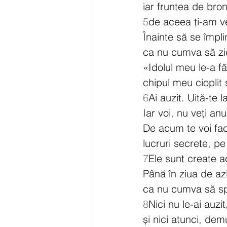
iar fruntea de bron
5
de aceea ți-am ve
Înainte să se împli
ca nu cumva să zic
«Idolul meu le-a fă
chipul meu cioplit 
6
Ai auzit. Uită-te 
Iar voi, nu veți an
De acum te voi face
lucruri secrete, pe
7
Ele sunt create 
Până în ziua de azi
ca nu cumva să spu
8
Nici nu le-ai auzi
și nici atunci, dem