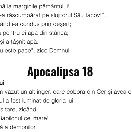
ână la marginile pământului!
-a răscumpărat pe slujitorul Său Iacov!“.
când i-a condus prin deșert;
ă pentru ei apă din stâncă;
i a țâșnit apă.
nu este pace“, zice Domnul.
Apocalipsa 18
ui
 văzut un alt înger, care cobora din Cer și avea 
l a fost luminat de gloria lui.
as tare, zicând:
Babilonul cel mare!
ță a demonilor,