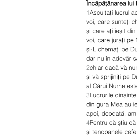
Încăpățânarea lui 
1
Ascultați lucrul a
voi, care sunteți c
și care ați ieșit di
voi, care jurați p
și-L chemați pe Du
dar nu în adevăr s
2
chiar dacă vă num
și vă sprijiniți pe 
al Cărui Nume este
3
Lucrurile dinaint
din gura Mea au ieș
apoi, deodată, am l
4
Pentru că știu că
și tendoanele cefei