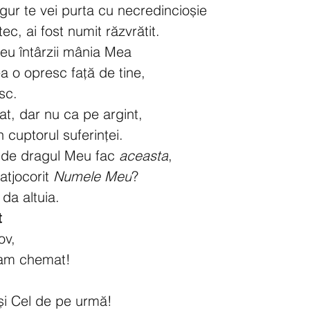
igur te vei purta cu necredincioșie
ec, ai fost numit răzvrătit.
u întârzii mânia Mea
a o opresc față de tine,
sc.
nat, dar nu ca pe argint,
n cuptorul suferinței.
de dragul Meu fac 
aceasta
,
atjocorit 
Numele Meu
?
da altuia.
t
ov,
e-am chemat!
 și Cel de pe urmă!