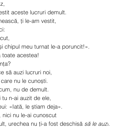
z,
stit aceste lucruri demult.
nească, ți le-am vestit,
i:
cut,
și chipul meu turnat le-a poruncit!».
la toate acestea!
unța?
 să auzi lucruri noi,
 care nu le cunoști.
acum, nu de demult.
 tu n-ai auzit de ele,
i: «Iată, le știam deja».
t, nici nu le-ai cunoscut
ult, urechea nu ți-a fost deschisă 
să le auzi
.