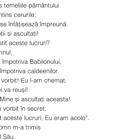
temeliile pământului
tins cerurile;
se înfățișează împreună.
ii și ascultați!
stit aceste lucruri?
mnul,
a împotriva Babilonului,
 împotriva caldeenilor.
 vorbit! Eu l-am chemat,
l va reuși!
Mine și ascultați aceasta!
 vorbit în secret;
 aceste lucruri, Eu eram acolo“.
omn m-a trimis
l Său.