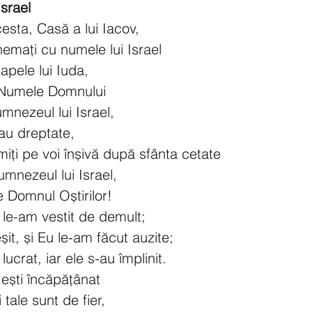
Israel
cesta, Casă a lui Iacov,
hemați cu numele lui Israel
n apele lui Iuda,
e Numele Domnului
mnezeul lui Israel,
au dreptate,
iți pe voi înșivă după sfânta cetate
Dumnezeul lui Israel,
 Domnul Oștirilor!
e le-am vestit de demult;
it, și Eu le-am făcut auzite;
ucrat, iar ele s-au împlinit.
 ești încăpățânat
 tale sunt de fier,