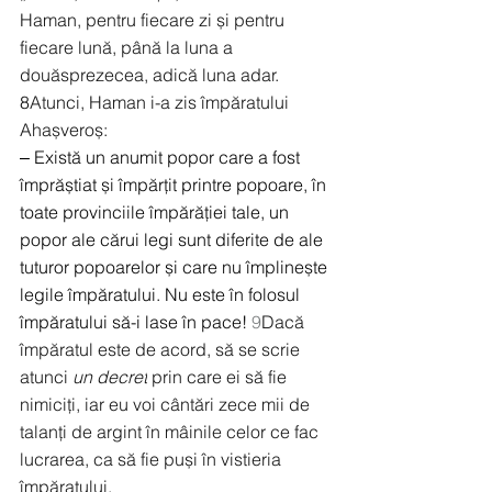
Haman, pentru fiecare zi și pentru 
fiecare lună, până la luna a 
douăsprezecea, adică luna adar.
8
Atunci, Haman i-a zis împăratului 
Ahașveroș:
‒ Există un anumit popor care a fost 
împrăștiat și împărțit printre popoare, în 
toate provinciile împărăției tale, un 
popor ale cărui legi sunt diferite de ale 
tuturor popoarelor și care nu împlinește 
legile împăratului. Nu este în folosul 
împăratului să-i lase în pace!
9
Dacă 
împăratul este de acord, să se scrie 
atunci 
un decret
 prin care ei să fie 
nimiciți, iar eu voi cântări zece mii de 
talanți de argint în mâinile celor ce fac 
lucrarea, ca să fie puși în vistieria 
împăratului.