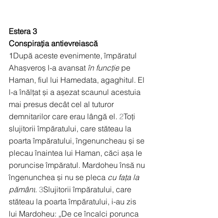
Estera 3
Conspirația antievreiască
1
După aceste evenimente, împăratul 
Ahașveroș l-a avansat 
în funcție
 pe 
Haman, fiul lui Hamedata, agaghitul. El 
l-a înălțat și a așezat scaunul acestuia 
mai presus decât cel al tuturor 
demnitarilor care erau lângă el. 
2
Toți 
slujitorii împăratului, care stăteau la 
poarta împăratului, îngenuncheau și se 
plecau înaintea lui Haman, căci așa le 
poruncise împăratul. Mardoheu însă nu 
îngenunchea și nu se pleca 
cu fața la 
pământ
. 
3
Slujitorii împăratului, care 
stăteau la poarta împăratului, i-au zis 
lui Mardoheu: „De ce încalci porunca 