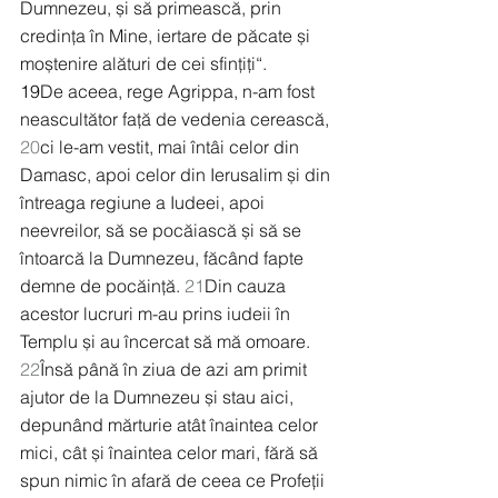
Dumnezeu, și să primească, prin 
credința în Mine, iertare de păcate și 
moștenire alături de cei sfințiți“.
19
De aceea, rege Agrippa, n-am fost 
neascultător față de vedenia cerească, 
20
ci le-am vestit, mai întâi celor din 
Damasc, apoi celor din Ierusalim și din 
întreaga regiune a Iudeei, apoi 
neevreilor, să se pocăiască și să se 
întoarcă la Dumnezeu, făcând fapte 
demne de pocăință. 
21
Din cauza 
acestor lucruri m-au prins iudeii în 
Templu și au încercat să mă omoare. 
22
Însă până în ziua de azi am primit 
ajutor de la Dumnezeu și stau aici, 
depunând mărturie atât înaintea celor 
mici, cât și înaintea celor mari, fără să 
spun nimic în afară de ceea ce Profeții 