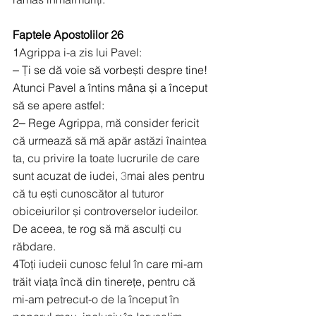
Faptele Apostolilor 26
1
Agrippa i-a zis lui Pavel:
‒ Ți se dă voie să vorbești despre tine!
Atunci Pavel a întins mâna și a început 
să se apere astfel:
2
‒ Rege Agrippa, mă consider fericit 
că urmează să mă apăr astăzi înaintea 
ta, cu privire la toate lucrurile de care 
sunt acuzat de iudei, 
3
mai ales pentru 
că tu ești cunoscător al tuturor 
obiceiurilor și controverselor iudeilor. 
De aceea, te rog să mă asculți cu 
răbdare.
4
Toți iudeii cunosc felul în care mi-am 
trăit viața încă din tinerețe, pentru că 
mi-am petrecut-o de la început în 