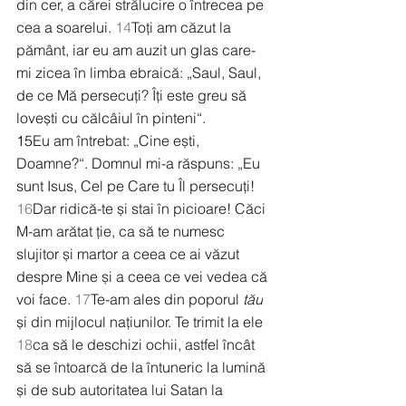
din cer, a cărei strălucire o întrecea pe 
cea a soarelui. 
14
Toți am căzut la 
pământ, iar eu am auzit un glas care-
mi zicea în limba ebraică: „Saul, Saul, 
de ce Mă persecuți? Îți este greu să 
lovești cu călcâiul în pinteni“.
15
Eu am întrebat: „Cine ești, 
Doamne?“. Domnul mi-a răspuns: „Eu 
sunt Isus, Cel pe Care tu Îl persecuți! 
16
Dar ridică-te și stai în picioare! Căci 
M-am arătat ție, ca să te numesc 
slujitor și martor a ceea ce ai văzut 
despre Mine și a ceea ce vei vedea că 
voi face. 
17
Te-am ales din poporul 
tău
și din mijlocul națiunilor. Te trimit la ele 
18
ca să le deschizi ochii, astfel încât 
să se întoarcă de la întuneric la lumină 
și de sub autoritatea lui Satan la 