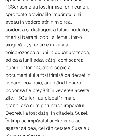
13
Scrisorile au fost trimise, prin curieri, 
spre toate provinciile împăratului și 
aveau în vedere atât nimicirea, 
uciderea și distrugerea tuturor iudeilor, 
tineri și bătrâni, copii și femei, într-o 
singură zi, și anume în ziua a 
treisprezecea a lunii a douăsprezecea, 
adică a lunii adar, cât și confiscarea 
bunurilor lor. 
14
Câte o copie a 
documentului a fost trimisă ca decret în 
fiecare provincie, anunțând fiecare 
popor să fie pregătit în vederea acestei 
zile. 
15
Curierii au plecat în mare 
grabă, așa cum poruncise împăratul. 
Decretul a fost dat și în citadela Susei. 
În timp ce împăratul și Haman s-au 
așezat să bea, cei din cetatea Susa au 
rămas înmărmuriți.