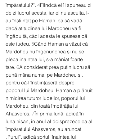
împăratului?“. 
4
Fiindcă ei îi spuneau zi 
de zi lucrul acesta, iar el nu asculta, l-
au înștiințat pe Haman, ca să vadă 
dacă atitudinea lui Mardoheu va fi 
îngăduită, căci acesta le spusese că 
este iudeu. 
5
Când Haman a văzut că 
Mardoheu nu îngenunchea și nu se 
pleca înaintea lui, s-a mâniat foarte 
tare. 
6
A considerat prea puțin lucru să 
pună mâna numai pe Mardoheu și, 
pentru că-l înștiințaseră despre 
poporul lui Mardoheu, Haman a plănuit 
nimicirea tuturor iudeilor, poporul lui 
Mardoheu, din toată împărăția lui 
Ahașveroș. 
7
În prima lună, adică în 
luna nisan, în anul al doisprezecelea al 
împăratului Ahașveroș, au aruncat 
„Purul“, adică sorțul, înaintea lui 