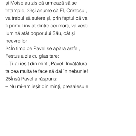
și Moise au zis că urmează să se 
întâmple, 
23
și anume că El, Cristosul, 
va trebui să sufere și, prin faptul că va 
fi primul înviat dintre cei morți, va vesti 
lumină atât poporului Său, cât și 
neevreilor.
24
În timp ce Pavel se apăra astfel, 
Festus a zis cu glas tare:
‒ Ți-ai ieșit din minți, Pavel! Învățătura 
ta cea multă te face să dai în nebunie!
25
Însă Pavel a răspuns:
‒ Nu mi-am ieșit din minți, preaalesule 
Festus, ci rostesc cuvinte care țin de 
adevăr și de o judecată sănătoasă.
26
Deoarece regele cunoaște aceste 
lucruri, eu pot să-i vorbesc cu 
îndrăzneală, întrucât sunt convins că 
nimic din acestea n-a putut trece 