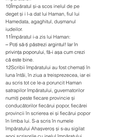
10
Împăratul și-a scos inelul de pe 
deget și i l-a dat lui Haman, fiul lui 
Hamedata, agaghitul, dușmanul 
iudeilor.
11
Împăratul i-a zis lui Haman:
‒ Poți să-ți păstrezi argintul! Iar în 
privința poporului, fă-i așa cum crezi 
că este bine.
12
Scribii împăratului au fost chemați în 
luna întâi, în ziua a treisprezecea, iar ei 
au scris tot ce le-a poruncit Haman 
satrapilor împăratului, guvernatorilor 
numiți peste fiecare provincie și 
conducătorilor fiecărui popor, fiecărei 
provincii în scrierea ei și fiecărui popor 
în limba lui. S-a scris în numele 
împăratului Ahașveroș și s-au sigilat 
apoi scrisorile cu inelul împăratului. 