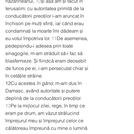
nazarineanul, 
10
și așa am și făcut în 
Ierusalim: cu autoritatea primită de la 
conducătorii preoților i-am aruncat în 
închisori pe mulți sfinți, iar când erau 
condamnați la moarte îmi dădeam și 
eu votul împotriva lor. 
11
De asemenea, 
pedepsindu-i adesea prin toate 
sinagogile, m-am străduit să-i fac să 
blasfemieze. Și fiindcă eram deosebit 
de furios pe ei, i-am persecutat chiar și 
în cetățile străine.
12
Cu acestea 
în gând
, m-am dus în 
Damasc, având autoritate și putere 
deplină de la conducătorii preoților. 
13
Pe la mijlocul zilei, rege, în timp ce 
eram pe drum, am văzut strălucind 
împrejurul meu și împrejurul celor ce 
călătoreau împreună cu mine o lumină 