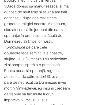
poporul meu, inclusiv în Ierusalim. 
5
Dacă doresc să mărturisească, ei mă 
cunosc de mult timp și știu că am trăit 
ca fariseu, după cea mai strictă 
grupare a religiei noastre. 
6
Iar acum, 
stau aici ca să fiu judecat din cauza 
speranței în promisiunea făcută de 
Dumnezeu strămoșilor noștri, 
7
promisiune
 pe care cele 
douăsprezece seminții ale noastre, 
slujindu-I lui Dumnezeu cu seriozitate 
zi și noapte, speră s-o primească. 
Pentru această speranță, rege, sunt 
acuzat eu de către iudei! 
8
Ce, vi se 
pare de necrezut că Dumnezeu învie 
morții? 
9
Într-adevăr, eu însumi credeam 
că trebuie să fac multe lucruri 
împotriva Numelui lui Isus 