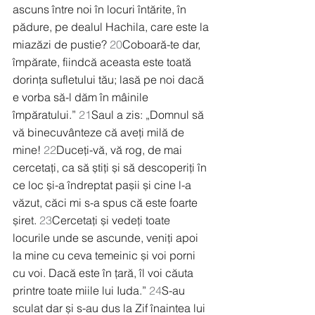
ascuns între noi în locuri întărite, în 
pădure, pe dealul Hachila, care este la 
miazăzi de pustie? 
20
Coboară-te dar, 
împărate, fiindcă aceasta este toată 
dorința sufletului tău; lasă pe noi dacă 
e vorba să-l dăm în mâinile 
împăratului.” 
21
Saul a zis: „Domnul să 
vă binecuvânteze că aveți milă de 
mine! 
22
Duceți-vă, vă rog, de mai 
cercetați, ca să știți și să descoperiți în 
ce loc și-a îndreptat pașii și cine l-a 
văzut, căci mi s-a spus că este foarte 
șiret. 
23
Cercetați și vedeți toate 
locurile unde se ascunde, veniți apoi 
la mine cu ceva temeinic și voi porni 
cu voi. Dacă este în țară, îl voi căuta 
printre toate miile lui Iuda.” 
24
S-au 
sculat dar și s-au dus la Zif înaintea lui 