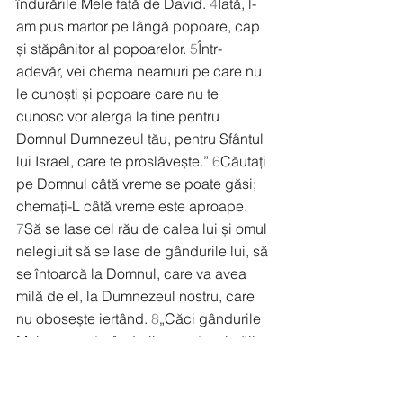
îndurările Mele față de David. 
4
Iată, l-
am pus martor pe lângă popoare, cap 
și stăpânitor al popoarelor. 
5
Într-
adevăr, vei chema neamuri pe care nu 
le cunoști și popoare care nu te 
cunosc vor alerga la tine pentru 
Domnul Dumnezeul tău, pentru Sfântul 
lui Israel, care te proslăvește.” 
6
Căutați 
pe Domnul câtă vreme se poate găsi; 
chemați-L câtă vreme este aproape. 
7
Să se lase cel rău de calea lui și omul 
nelegiuit să se lase de gândurile lui, să 
se întoarcă la Domnul, care va avea 
milă de el, la Dumnezeul nostru, care 
nu obosește iertând. 
8
„Căci gândurile 
Mele nu sunt gândurile voastre și căile 
voastre nu sunt căile Mele”, zice 
Domnul. 
9
„Ci, cât sunt de sus cerurile 