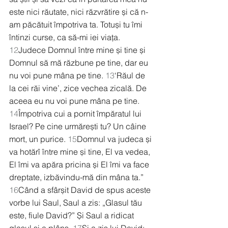
este nici răutate, nici răzvrătire și că n-
am păcătuit împotriva ta. Totuși tu îmi 
întinzi curse, ca să-mi iei viața. 
12
Judece Domnul între mine și tine și 
Domnul să mă răzbune pe tine, dar eu 
nu voi pune mâna pe tine. 
13
‘Răul de 
la cei răi vine’, zice vechea zicală. De 
aceea eu nu voi pune mâna pe tine. 
14
Împotriva cui a pornit împăratul lui 
Israel? Pe cine urmărești tu? Un câine 
mort, un purice. 
15
Domnul va judeca și 
va hotărî între mine și tine, El va vedea, 
El îmi va apăra pricina și El îmi va face 
dreptate, izbăvindu-mă din mâna ta.” 
16
Când a sfârșit David de spus aceste 
vorbe lui Saul, Saul a zis: „Glasul tău 
este, fiule David?” Și Saul a ridicat 