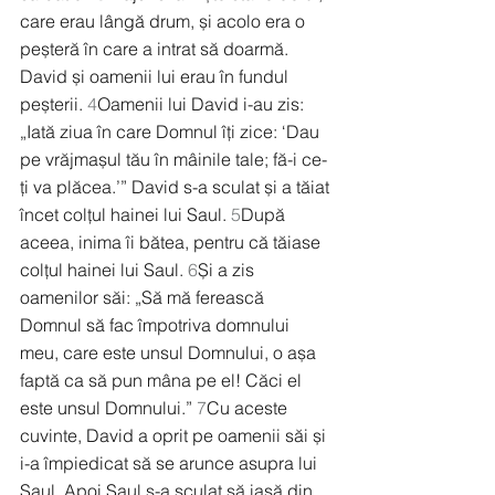
care erau lângă drum, și acolo era o 
peșteră în care a intrat să doarmă. 
David și oamenii lui erau în fundul 
peșterii. 
4
Oamenii lui David i-au zis: 
„Iată ziua în care Domnul îți zice: ‘Dau 
pe vrăjmașul tău în mâinile tale; fă-i ce-
ți va plăcea.’” David s-a sculat și a tăiat 
încet colțul hainei lui Saul. 
5
După 
aceea, inima îi bătea, pentru că tăiase 
colțul hainei lui Saul. 
6
Și a zis 
oamenilor săi: „Să mă ferească 
Domnul să fac împotriva domnului 
meu, care este unsul Domnului, o așa 
faptă ca să pun mâna pe el! Căci el 
este unsul Domnului.” 
7
Cu aceste 
cuvinte, David a oprit pe oamenii săi și 
i-a împiedicat să se arunce asupra lui 
Saul. Apoi Saul s-a sculat să iasă din 