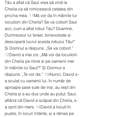
Tău a aflat că Saul vrea să vină la 
Cheila ca să nimicească cetatea din 
pricina mea. 
11
Mă vor da în mâinile lui 
locuitorii din Cheila? Se va coborî Saul 
aici, cum a aflat robul Tău? Doamne, 
Dumnezeul lui Israel, binevoiește și 
descoperă lucrul acesta robului Tău!” 
Și Domnul a răspuns: „Se va coborî.” 
12
David a mai zis: „Mă vor da locuitorii 
din Cheila pe mine și pe oamenii mei 
în mâinile lui Saul?” Și Domnul a 
răspuns: „Te vor da.” 
13
Atunci, David s-
a sculat cu oamenii lui, în număr de 
aproape șase sute de inși, au ieșit din 
Cheila și s-au dus unde au putut. Saul, 
aflând că David a scăpat din Cheila, s-
a oprit din mers. 
14
David a locuit în 
pustie, în locuri întărite, și a rămas pe 