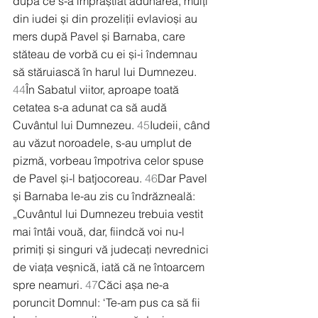
după ce s-a împrăștiat adunarea, mulți 
din iudei și din prozeliții evlavioși au 
mers după Pavel și Barnaba, care 
stăteau de vorbă cu ei și-i îndemnau 
să stăruiască în harul lui Dumnezeu. 
44
În Sabatul viitor, aproape toată 
cetatea s-a adunat ca să audă 
Cuvântul lui Dumnezeu. 
45
Iudeii, când 
au văzut noroadele, s-au umplut de 
pizmă, vorbeau împotriva celor spuse 
de Pavel și-l batjocoreau. 
46
Dar Pavel 
și Barnaba le-au zis cu îndrăzneală: 
„Cuvântul lui Dumnezeu trebuia vestit 
mai întâi vouă, dar, fiindcă voi nu-l 
primiți și singuri vă judecați nevrednici 
de viața veșnică, iată că ne întoarcem 
spre neamuri. 
47
Căci așa ne-a 
poruncit Domnul: ‘Te-am pus ca să fii 