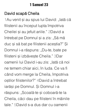
1 Samuel 23
David scapă Cheila
1
Au venit și au spus lui David: „Iată că 
filistenii au început lupta împotriva 
Cheilei și au jefuit ariile.” 
2
David a 
întrebat pe Domnul și a zis: „Să mă 
duc și să bat pe filistenii aceștia?” Și 
Domnul i-a răspuns: „Du-te, bate pe 
filisteni și izbăvește Cheila.” 
3
Dar 
oamenii lui David i-au zis: „Iată că noi 
ne temem chiar aici, în Iuda. Ce va fi 
când vom merge la Cheila, împotriva 
oștilor filistenilor?” 
4
David a întrebat 
iarăși pe Domnul. Și Domnul i-a 
răspuns: „Scoală-te și coboară-te la 
Cheila, căci dau pe filisteni în mâinile 
tale.” 
5
David s-a dus dar cu oamenii 