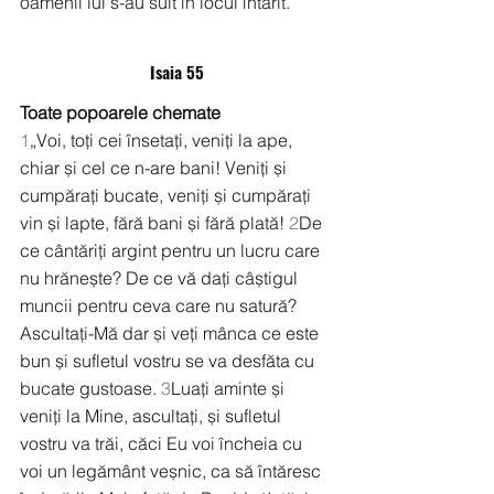
oamenii lui s-au suit în locul întărit.
Isaia 55
Toate popoarele chemate
1
„Voi, toți cei însetați, veniți la ape, 
chiar și cel ce n-are bani! Veniți și 
cumpărați bucate, veniți și cumpărați 
vin și lapte, fără bani și fără plată! 
2
De 
ce cântăriți argint pentru un lucru care 
nu hrănește? De ce vă dați câștigul 
muncii pentru ceva care nu satură? 
Ascultați-Mă dar și veți mânca ce este 
bun și sufletul vostru se va desfăta cu 
bucate gustoase. 
3
Luați aminte și 
veniți la Mine, ascultați, și sufletul 
vostru va trăi, căci Eu voi încheia cu 
voi un legământ veșnic, ca să întăresc 