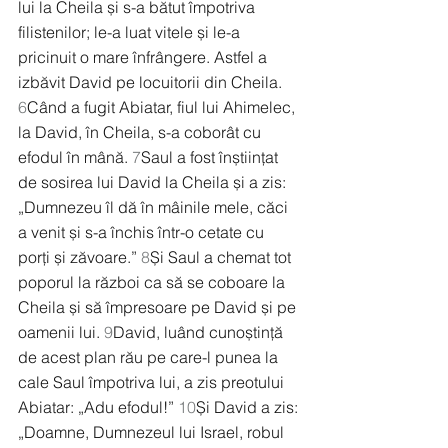
lui la Cheila și s-a bătut împotriva 
filistenilor; le-a luat vitele și le-a 
pricinuit o mare înfrângere. Astfel a 
izbăvit David pe locuitorii din Cheila. 
6
Când a fugit Abiatar, fiul lui Ahimelec, 
la David, în Cheila, s-a coborât cu 
efodul în mână. 
7
Saul a fost înștiințat 
de sosirea lui David la Cheila și a zis: 
„Dumnezeu îl dă în mâinile mele, căci 
a venit și s-a închis într-o cetate cu 
porți și zăvoare.” 
8
Și Saul a chemat tot 
poporul la război ca să se coboare la 
Cheila și să împresoare pe David și pe 
oamenii lui. 
9
David, luând cunoștință 
de acest plan rău pe care-l punea la 
cale Saul împotriva lui, a zis preotului 
Abiatar: „Adu efodul!” 
10
Și David a zis: 
„Doamne, Dumnezeul lui Israel, robul 