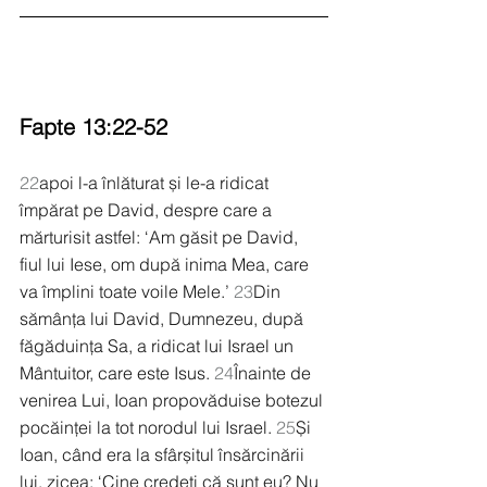
Fapte 13:22-52
22
apoi l-a înlăturat și le-a ridicat 
împărat pe David, despre care a 
mărturisit astfel: ‘Am găsit pe David, 
fiul lui Iese, om după inima Mea, care 
va împlini toate voile Mele.’ 
23
Din 
sămânța lui David, Dumnezeu, după 
făgăduința Sa, a ridicat lui Israel un 
Mântuitor, care este Isus. 
24
Înainte de 
venirea Lui, Ioan propovăduise botezul 
pocăinței la tot norodul lui Israel. 
25
Și 
Ioan, când era la sfârșitul însărcinării 
lui, zicea: ‘Cine credeți că sunt eu? Nu 