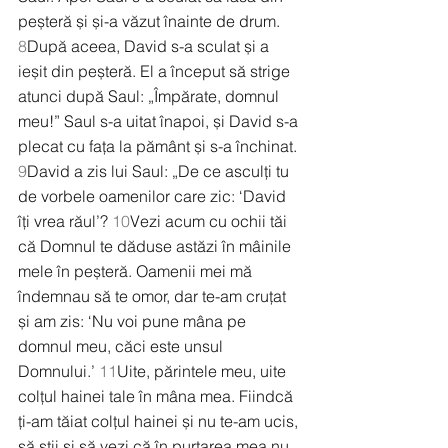
peșteră și și-a văzut înainte de drum. 
8
După aceea, David s-a sculat și a 
ieșit din peșteră. El a început să strige 
atunci după Saul: „Împărate, domnul 
meu!” Saul s-a uitat înapoi, și David s-a 
plecat cu fața la pământ și s-a închinat. 
9
David a zis lui Saul: „De ce asculți tu 
de vorbele oamenilor care zic: ‘David 
îți vrea răul’? 
10
Vezi acum cu ochii tăi 
că Domnul te dăduse astăzi în mâinile 
mele în peșteră. Oamenii mei mă 
îndemnau să te omor, dar te-am cruțat 
și am zis: ‘Nu voi pune mâna pe 
domnul meu, căci este unsul 
Domnului.’ 
11
Uite, părintele meu, uite 
colțul hainei tale în mâna mea. Fiindcă 
ți-am tăiat colțul hainei și nu te-am ucis, 
să știi și să vezi că în purtarea mea nu 