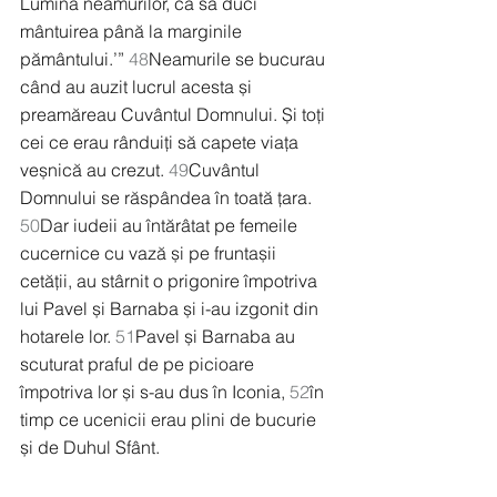
Lumina neamurilor, ca să duci 
mântuirea până la marginile 
pământului.’” 
48
Neamurile se bucurau 
când au auzit lucrul acesta și 
preamăreau Cuvântul Domnului. Și toți 
cei ce erau rânduiți să capete viața 
veșnică au crezut. 
49
Cuvântul 
Domnului se răspândea în toată țara. 
50
Dar iudeii au întărâtat pe femeile 
cucernice cu vază și pe fruntașii 
cetății, au stârnit o prigonire împotriva 
lui Pavel și Barnaba și i-au izgonit din 
hotarele lor. 
51
Pavel și Barnaba au 
scuturat praful de pe picioare 
împotriva lor și s-au dus în Iconia, 
52
în 
timp ce ucenicii erau plini de bucurie 
și de Duhul Sfânt.