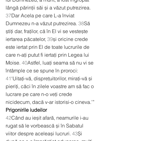
lângă părinții săi și a văzut putrezirea. 
37
Dar Acela pe care L-a înviat 
Dumnezeu n-a văzut putrezirea. 
38
Să 
știți dar, fraților, că în El vi se vestește 
iertarea păcatelor, 
39
și oricine crede 
este iertat prin El de toate lucrurile de 
care n-ați putut fi iertați prin Legea lui 
Moise. 
40
Astfel, luați seama să nu vi se 
întâmple ce se spune în proroci: 
41
‘Uitați-vă, disprețuitorilor, mirați-vă și 
pieriți, căci în zilele voastre am să fac o 
lucrare pe care n-o veți crede 
nicidecum, dacă v-ar istorisi-o cineva.’”
Prigonirile iudeilor
42
Când au ieșit afară, neamurile i-au 
rugat să le vorbească și în Sabatul 
viitor despre aceleași lucruri. 
43
Și 