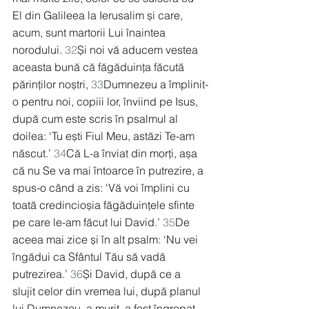
El din Galileea la Ierusalim și care, 
acum, sunt martorii Lui înaintea 
norodului. 
32
Și noi vă aducem vestea 
aceasta bună că făgăduința făcută 
părinților noștri, 
33
Dumnezeu a împlinit-
o pentru noi, copiii lor, înviind pe Isus, 
după cum este scris în psalmul al 
doilea: ‘Tu ești Fiul Meu, astăzi Te-am 
născut.’ 
34
Că L-a înviat din morți, așa 
că nu Se va mai întoarce în putrezire, a 
spus-o când a zis: ‘Vă voi împlini cu 
toată credincioșia făgăduințele sfinte 
pe care le-am făcut lui David.’ 
35
De 
aceea mai zice și în alt psalm: ‘Nu vei 
îngădui ca Sfântul Tău să vadă 
putrezirea.’ 
36
Și David, după ce a 
slujit celor din vremea lui, după planul 
lui Dumnezeu, a murit, a fost îngropat 