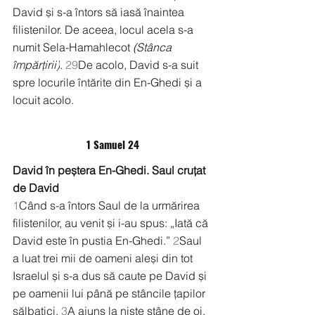
David și s-a întors să iasă înaintea 
filistenilor. De aceea, locul acela s-a 
numit Sela-Hamahlecot 
(Stânca 
împărțirii)
. 
29
De acolo, David s-a suit 
spre locurile întărite din En-Ghedi și a 
locuit acolo.
1 Samuel 24
David în peștera En-Ghedi. Saul cruțat 
de David
1
Când s-a întors Saul de la urmărirea 
filistenilor, au venit și i-au spus: „Iată că 
David este în pustia En-Ghedi.” 
2
Saul 
a luat trei mii de oameni aleși din tot 
Israelul și s-a dus să caute pe David și 
pe oamenii lui până pe stâncile țapilor 
sălbatici. 
3
A ajuns la niște stâne de oi, 