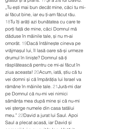
glasul și a plâns. 
17
Și a zis lui David: 
„Tu ești mai bun decât mine, căci tu mi-
ai făcut bine, iar eu ți-am făcut rău. 
18
Tu îți arăți azi bunătatea cu care te 
porți față de mine, căci Domnul mă 
dăduse în mâinile tale, și nu m-ai 
omorât. 
19
Dacă întâlnește cineva pe 
vrăjmașul lui, îl lasă oare să-și urmeze 
drumul în liniște? Domnul să-ți 
răsplătească pentru ce mi-ai făcut în 
ziua aceasta! 
20
Acum, iată, știu că tu 
vei domni și că împărăția lui Israel va 
rămâne în mâinile tale. 
21
Jură-mi dar 
pe Domnul că nu-mi vei nimici 
sămânța mea după mine și că nu-mi 
vei șterge numele din casa tatălui 
meu.” 
22
David a jurat lui Saul. Apoi 
Saul a plecat acasă, iar David și 