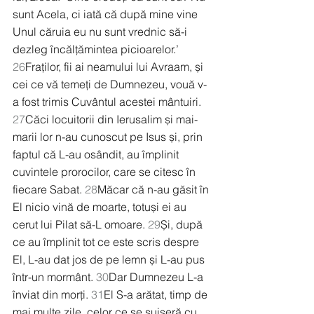
sunt Acela, ci iată că după mine vine 
Unul căruia eu nu sunt vrednic să-i 
dezleg încălțămintea picioarelor.’ 
26
Fraților, fii ai neamului lui Avraam, și 
cei ce vă temeți de Dumnezeu, vouă v-
a fost trimis Cuvântul acestei mântuiri. 
27
Căci locuitorii din Ierusalim și mai-
marii lor n-au cunoscut pe Isus și, prin 
faptul că L-au osândit, au împlinit 
cuvintele prorocilor, care se citesc în 
fiecare Sabat. 
28
Măcar că n-au găsit în 
El nicio vină de moarte, totuși ei au 
cerut lui Pilat să-L omoare. 
29
Și, după 
ce au împlinit tot ce este scris despre 
El, L-au dat jos de pe lemn și L-au pus 
într-un mormânt. 
30
Dar Dumnezeu L-a 
înviat din morți. 
31
El S-a arătat, timp de 
mai multe zile, celor ce se suiseră cu 