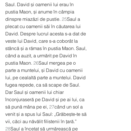
Saul. David și oamenii lui erau în 
pustia Maon, și anume în câmpia 
dinspre miazăzi de pustie. 
25
Saul a 
plecat cu oamenii săi în căutarea lui 
David. Despre lucrul acesta s-a dat de 
veste lui David, care s-a coborât la 
stâncă și a rămas în pustia Maon. Saul, 
când a auzit, a urmărit pe David în 
pustia Maon. 
26
Saul mergea pe o 
parte a muntelui, și David cu oamenii 
lui, pe cealaltă parte a muntelui. David 
fugea repede, ca să scape de Saul. 
Dar Saul și oamenii lui chiar 
înconjuraseră pe David și pe ai lui, ca 
să pună mâna pe ei, 
27
când un sol a 
venit și a spus lui Saul: „Grăbește-te să 
vii, căci au năvălit filistenii în țară.” 
28
Saul a încetat să urmărească pe 