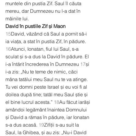
muntele din pustia Zif. Saul îl căuta 
mereu, dar Dumnezeu nu l-a dat în 
mâinile lui.
David în pustiile Zif și Maon
15
David, văzând că Saul a pornit să-i 
ia viața, a stat în pustia Zif, în pădure. 
16
Atunci, Ionatan, fiul lui Saul, s-a 
sculat și s-a dus la David în pădure. El 
i-a întărit încrederea în Dumnezeu 
17
și 
i-a zis: „Nu te teme de nimic, căci 
mâna tatălui meu Saul nu te va atinge. 
Tu vei domni peste Israel și eu voi fi al 
doilea după tine; tatăl meu Saul știe și 
el bine lucrul acesta.” 
18
Au făcut iarăși 
amândoi legământ înaintea Domnului 
și David a rămas în pădure, iar Ionatan 
s-a dus acasă. 
19
Zifiții s-au suit la 
Saul, la Ghibea, și au zis: „Nu-i David 