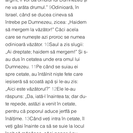
ne va arăta drumul.” 
9
Odinioară, în 
Israel, când se ducea cineva să 
întrebe pe Dumnezeu, zicea: „Haidem 
să mergem la văzător!” Căci acela 
care se numește azi proroc se numea 
odinioară văzător. 
10
Saul a zis slugii: 
„Ai dreptate; haidem să mergem!” Și s-
au dus în cetatea unde era omul lui 
Dumnezeu. 
11
Pe când se suiau ei 
spre cetate, au întâlnit niște fete care 
ieșiseră să scoată apă și le-au zis: 
„Aici este văzătorul?” 
12
Ele le-au 
răspuns: „Da, iată-l înaintea ta; dar du-
te repede, astăzi a venit în cetate, 
pentru că poporul aduce jertfă pe 
înălțime. 
13
Când veți intra în cetate, îl 
veți găsi înainte ca să se suie la locul 