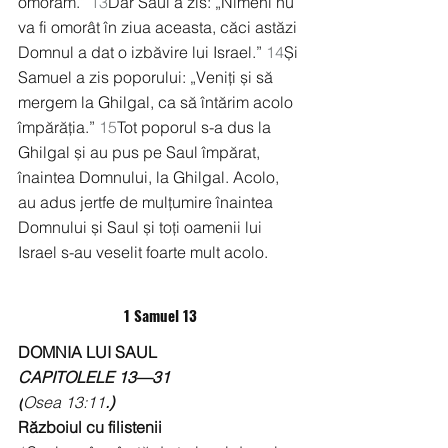
omorâm.” 
13
Dar Saul a zis: „Nimeni nu 
va fi omorât în ziua aceasta, căci astăzi 
Domnul a dat o izbăvire lui Israel.” 
14
Și 
Samuel a zis poporului: „Veniți și să 
mergem la Ghilgal, ca să întărim acolo 
împărăția.” 
15
Tot poporul s-a dus la 
Ghilgal și au pus pe Saul împărat, 
înaintea Domnului, la Ghilgal. Acolo, 
au adus jertfe de mulțumire înaintea 
Domnului și Saul și toți oamenii lui 
Israel s-au veselit foarte mult acolo.
1 Samuel 13
DOMNIA LUI SAUL
CAPITOLELE 13—31
(
Osea 13:11
.)
Războiul cu filistenii