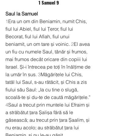
1 Samuel 9
Saul la Samuel
1
Era un om din Beniamin, numit Chis, 
fiul lui Abiel, fiul lui Țeror, fiul lui 
Becorat, fiul lui Afiah, fiul unui 
beniamit, un om tare și voinic. 
2
El avea 
un fiu cu numele Saul, tânăr și frumos, 
mai frumos decât oricare din copiii lui 
Israel. Și-i întrecea pe toți în înălțime de 
la umăr în sus. 
3
Măgărițele lui Chis, 
tatăl lui Saul, s-au rătăcit, și Chis a zis 
fiului său Saul: „Ia cu tine o slugă, 
scoală-te și du-te de caută măgărițele.” 
4
Saul a trecut prin muntele lui Efraim și 
a străbătut țara Șalișa fără să le 
găsească; au trecut prin țara Șaalim, și 
nu erau acolo; au străbătut țara lui 
Beniamin, și nu le-au găsit. 