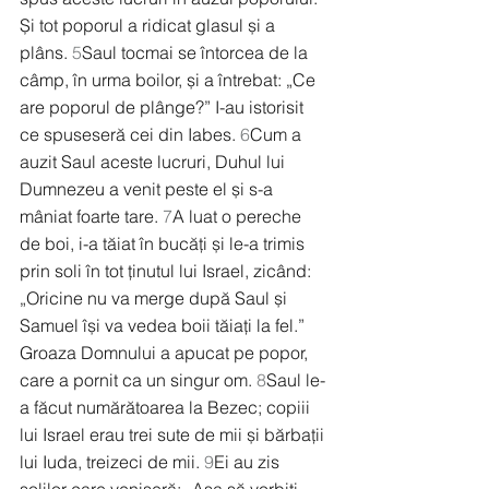
Și tot poporul a ridicat glasul și a 
plâns. 
5
Saul tocmai se întorcea de la 
câmp, în urma boilor, și a întrebat: „Ce 
are poporul de plânge?” I-au istorisit 
ce spuseseră cei din Iabes. 
6
Cum a 
auzit Saul aceste lucruri, Duhul lui 
Dumnezeu a venit peste el și s-a 
mâniat foarte tare. 
7
A luat o pereche 
de boi, i-a tăiat în bucăți și le-a trimis 
prin soli în tot ținutul lui Israel, zicând: 
„Oricine nu va merge după Saul și 
Samuel își va vedea boii tăiați la fel.” 
Groaza Domnului a apucat pe popor, 
care a pornit ca un singur om. 
8
Saul le-
a făcut numărătoarea la Bezec; copiii 
lui Israel erau trei sute de mii și bărbații 
lui Iuda, treizeci de mii. 
9
Ei au zis 