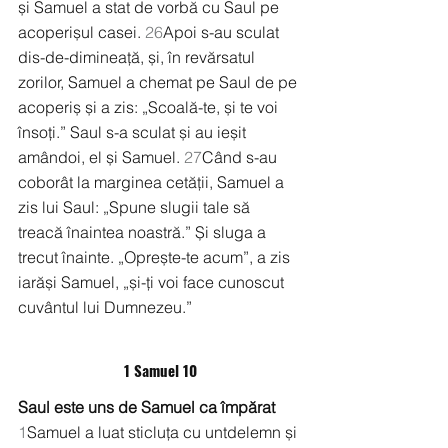
și Samuel a stat de vorbă cu Saul pe 
acoperișul casei. 
26
Apoi s-au sculat 
dis-de-dimineață, și, în revărsatul 
zorilor, Samuel a chemat pe Saul de pe 
acoperiș și a zis: „Scoală-te, și te voi 
însoți.” Saul s-a sculat și au ieșit 
amândoi, el și Samuel. 
27
Când s-au 
coborât la marginea cetății, Samuel a 
zis lui Saul: „Spune slugii tale să 
treacă înaintea noastră.” Și sluga a 
trecut înainte. „Oprește-te acum”, a zis 
iarăși Samuel, „și-ți voi face cunoscut 
cuvântul lui Dumnezeu.”
1 Samuel 10
Saul este uns de Samuel ca împărat
1
Samuel a luat sticluța cu untdelemn și 