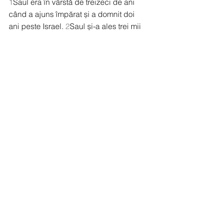
1
Saul era în vârstă de treizeci de ani 
când a ajuns împărat și a domnit doi 
ani peste Israel. 
2
Saul și-a ales trei mii 
de bărbați din Israel: două mii erau cu 
el la Micmaș și pe muntele Betel, iar o 
mie erau cu Ionatan la Ghibea lui 
Beniamin. Pe ceilalți din popor i-a 
trimis pe fiecare la cortul lui. 
3
Ionatan a 
bătut tabăra filistenilor care era la 
Gheba, și filistenii au auzit lucrul 
acesta. Saul a pus să sune cu trâmbița 
prin toată țara, zicând: „Să audă evreii 
lucrul acesta!” 
4
Tot Israelul a auzit 
zicându-se: „Saul a bătut tabăra 
filistenilor și Israel s-a făcut urât 
filistenilor.” Și poporul a fost adunat la 
Saul, în Ghilgal. 
5
Filistenii s-au strâns 
să lupte cu Israel. Aveau o mie de care 