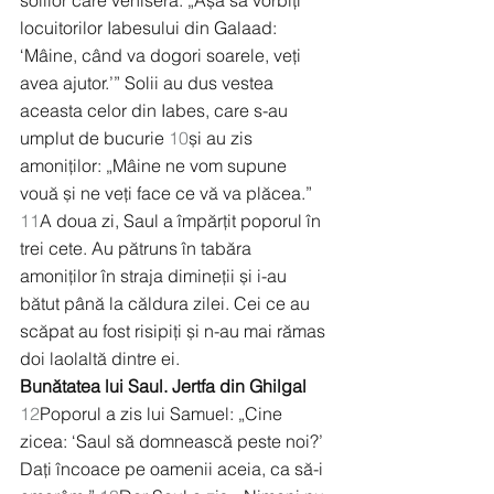
solilor care veniseră: „Așa să vorbiți 
locuitorilor Iabesului din Galaad: 
‘Mâine, când va dogori soarele, veți 
avea ajutor.’” Solii au dus vestea 
aceasta celor din Iabes, care s-au 
umplut de bucurie 
10
și au zis 
amoniților: „Mâine ne vom supune 
vouă și ne veți face ce vă va plăcea.” 
11
A doua zi, Saul a împărțit poporul în 
trei cete. Au pătruns în tabăra 
amoniților în straja dimineții și i-au 
bătut până la căldura zilei. Cei ce au 
scăpat au fost risipiți și n-au mai rămas 
doi laolaltă dintre ei.
Bunătatea lui Saul. Jertfa din Ghilgal
12
Poporul a zis lui Samuel: „Cine 
zicea: ‘Saul să domnească peste noi?’ 
Dați încoace pe oamenii aceia, ca să-i 