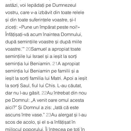
astăzi, voi lepădați pe Dumnezeul 
vostru, care v-a izbăvit din toate relele 
și din toate suferințele voastre, și-I 
ziceți: «Pune un împărat peste noi!» 
Înfățișați-vă acum înaintea Domnului, 
după semințiile voastre și după miile 
voastre.’” 
20
Samuel a apropiat toate 
semințiile lui Israel și a ieșit la sorți 
seminția lui Beniamin. 
21
A apropiat 
seminția lui Beniamin pe familii și a 
ieșit la sorți familia lui Matri. Apoi a ieșit 
la sorți Saul, fiul lui Chis. L-au căutat, 
dar nu l-au găsit. 
22
Au întrebat din nou 
pe Domnul: „A venit oare omul acesta 
aici?” Și Domnul a zis: „Iată că este 
ascuns între vase.” 
23
Au alergat și l-au 
scos de acolo, și el s-a înfățișat în 
mijlocul poporului. Îi întrecea pe toți în 