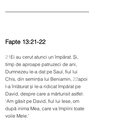
Fapte 13:21-22
21
Ei au cerut atunci un împărat. Și, 
timp de aproape patruzeci de ani, 
Dumnezeu le-a dat pe Saul, fiul lui 
Chis, din seminția lui Beniamin, 
22
apoi 
l-a înlăturat și le-a ridicat împărat pe 
David, despre care a mărturisit astfel: 
‘Am găsit pe David, fiul lui Iese, om 
după inima Mea, care va împlini toate 
voile Mele.’