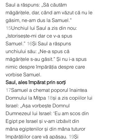
Saul a răspuns: „Să căutăm 
măgărițele, dar, când am văzut că nu le 
găsim, ne-am dus la Samuel.” 
15
Unchiul lui Saul a zis din nou: 
„Istorisește-mi dar ce v-a spus 
Samuel.” 
16
Și Saul a răspuns 
unchiului său: „Ne-a spus că 
măgărițele s-au găsit.” Și nu i-a spus 
nimic despre împărăția despre care 
vorbise Samuel.
Saul, ales împărat prin sorți
17
Samuel a chemat poporul înaintea 
Domnului la Mițpa 
18
și a zis copiilor lui 
Israel: „Așa vorbește Domnul 
Dumnezeul lui Israel: ‘Eu am scos din 
Egipt pe Israel și v-am izbăvit din 
mâna egiptenilor și din mâna tuturor 
împărățiilor care vă apăsau. 
19
Și 