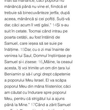
înalt să mănânce, căci poporul nu 
mănâncă până nu vine el, fiindcă el 
trebuie să binecuvânteze jertfa; după 
aceea, mănâncă și cei poftiți. Suiți-vă 
dar, căci acum îl veți găsi.” 
14
Și s-au 
suit în cetate. Tocmai când intrau pe 
poarta cetății, au fost întâlniți de 
Samuel, care ieșea să se suie pe 
înălțime. 
15
Dar, cu o zi mai înainte de 
venirea lui Saul, Domnul înștiințase pe 
Samuel și-i zisese: 
16
„Mâine, la ceasul 
acesta, îți voi trimite un om din țara lui 
Beniamin și să-l ungi drept căpetenie 
a poporului Meu Israel. El va scăpa 
poporul Meu din mâna filistenilor, căci 
am căutat cu îndurare spre poporul 
Meu, pentru că strigătul lui a ajuns 
până la Mine.” 
17
Când a zărit Samuel 