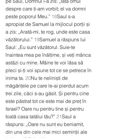
pe Saul, Domnul i-a zis: „Iată omul 
despre care ți-am vorbit; el va domni 
peste poporul Meu.” 
18
Saul s-a 
apropiat de Samuel la mijlocul porții și 
a zis: „Arată-mi, te rog, unde este casa 
văzătorului.” 
19
Samuel a răspuns lui 
Saul: „Eu sunt văzătorul. Suie-te 
înaintea mea pe înălțime, și veți mânca 
astăzi cu mine. Mâine te voi lăsa să 
pleci și-ți voi spune tot ce se petrece în 
inima ta. 
20
Nu te neliniști de 
măgărițele pe care le-ai pierdut acum 
trei zile, căci s-au găsit. Și pentru cine 
este păstrat tot ce este mai de preț în 
Israel? Oare nu pentru tine și pentru 
toată casa tatălui tău?” 
21
Saul a 
răspuns: „Oare nu sunt eu beniamit, 
din una din cele mai mici seminții ale 