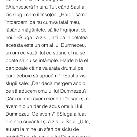
5
Ajunseseră în țara Țuf, când Saul a 
zis slugii care îl însoțea: „Haide să ne 
întoarcem, ca nu cumva tatăl meu, 
lăsând măgărițele, să fie îngrijorat de 
noi.” 
6
Sluga i-a zis: „Iată că în cetatea 
aceasta este un om al lui Dumnezeu, 
un om cu vază; tot ce spune el nu se 
poate să nu se întâmple. Haidem la el 
dar; poate că ne va arăta drumul pe 
care trebuie să apucăm.” 
7
Saul a zis 
slugii sale: „Dar dacă mergem acolo, 
ce să aducem omului lui Dumnezeu? 
Căci nu mai avem merinde în saci și n-
avem niciun dar de adus omului lui 
Dumnezeu. Ce avem?” 
8
Sluga a luat 
din nou cuvântul și a zis lui Saul: „Uite, 
eu am la mine un sfert de siclu de 
argint; îl voi da omului lui Dumnezeu și 