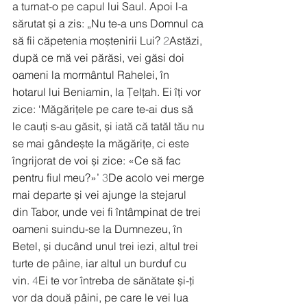
a turnat-o pe capul lui Saul. Apoi l-a 
sărutat și a zis: „Nu te-a uns Domnul ca 
să fii căpetenia moștenirii Lui? 
2
Astăzi, 
după ce mă vei părăsi, vei găsi doi 
oameni la mormântul Rahelei, în 
hotarul lui Beniamin, la Țelțah. Ei îți vor 
zice: ‘Măgărițele pe care te-ai dus să 
le cauți s-au găsit, și iată că tatăl tău nu 
se mai gândește la măgărițe, ci este 
îngrijorat de voi și zice: «Ce să fac 
pentru fiul meu?»’ 
3
De acolo vei merge 
mai departe și vei ajunge la stejarul 
din Tabor, unde vei fi întâmpinat de trei 
oameni suindu-se la Dumnezeu, în 
Betel, și ducând unul trei iezi, altul trei 
turte de pâine, iar altul un burduf cu 
vin. 
4
Ei te vor întreba de sănătate și-ți 
vor da două pâini, pe care le vei lua 