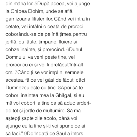
din mâna lor. 
5
După aceea, vei ajunge 
la Ghibea Elohim, unde se află 
garnizoana filistenilor. Când vei intra în 
cetate, vei întâlni o ceată de proroci 
coborându-se de pe înălțimea pentru 
jertfă, cu lăute, timpane, fluiere și 
cobze înainte, și prorocind. 
6
Duhul 
Domnului va veni peste tine, vei 
proroci cu ei și vei fi prefăcut într-alt 
om. 
7
Când ți se vor împlini semnele 
acestea, fă ce vei găsi de făcut, căci 
Dumnezeu este cu tine. 
8
Apoi să te 
cobori înaintea mea la Ghilgal, și eu 
mă voi coborî la tine ca să aduc arderi-
de-tot și jertfe de mulțumire. Să mă 
aștepți șapte zile acolo, până voi 
ajunge eu la tine și-ți voi spune ce ai 
să faci.” 
9
De îndată ce Saul a întors 