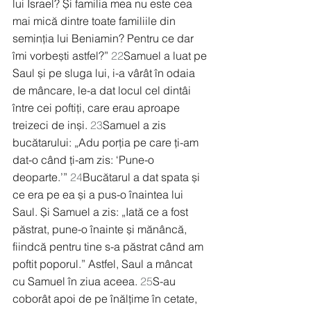
lui Israel? Și familia mea nu este cea 
mai mică dintre toate familiile din 
seminția lui Beniamin? Pentru ce dar 
îmi vorbești astfel?” 
22
Samuel a luat pe 
Saul și pe sluga lui, i-a vârât în odaia 
de mâncare, le-a dat locul cel dintâi 
între cei poftiți, care erau aproape 
treizeci de inși. 
23
Samuel a zis 
bucătarului: „Adu porția pe care ți-am 
dat-o când ți-am zis: ‘Pune-o 
deoparte.’” 
24
Bucătarul a dat spata și 
ce era pe ea și a pus-o înaintea lui 
Saul. Și Samuel a zis: „Iată ce a fost 
păstrat, pune-o înainte și mănâncă, 
fiindcă pentru tine s-a păstrat când am 
poftit poporul.” Astfel, Saul a mâncat 
cu Samuel în ziua aceea. 
25
S-au 
coborât apoi de pe înălțime în cetate, 