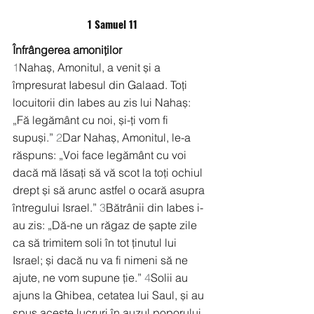
1 Samuel 11
Înfrângerea amoniților
1
Nahaș, Amonitul, a venit și a 
împresurat Iabesul din Galaad. Toți 
locuitorii din Iabes au zis lui Nahaș: 
„Fă legământ cu noi, și-ți vom fi 
supuși.” 
2
Dar Nahaș, Amonitul, le-a 
răspuns: „Voi face legământ cu voi 
dacă mă lăsați să vă scot la toți ochiul 
drept și să arunc astfel o ocară asupra 
întregului Israel.” 
3
Bătrânii din Iabes i-
au zis: „Dă-ne un răgaz de șapte zile 
ca să trimitem soli în tot ținutul lui 
Israel; și dacă nu va fi nimeni să ne 
ajute, ne vom supune ție.” 
4
Solii au 
ajuns la Ghibea, cetatea lui Saul, și au 
spus aceste lucruri în auzul poporului. 