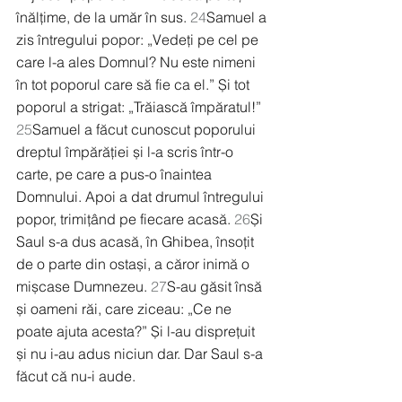
înălțime, de la umăr în sus. 
24
Samuel a 
zis întregului popor: „Vedeți pe cel pe 
care l-a ales Domnul? Nu este nimeni 
în tot poporul care să fie ca el.” Și tot 
poporul a strigat: „Trăiască împăratul!” 
25
Samuel a făcut cunoscut poporului 
dreptul împărăției și l-a scris într-o 
carte, pe care a pus-o înaintea 
Domnului. Apoi a dat drumul întregului 
popor, trimițând pe fiecare acasă. 
26
Și 
Saul s-a dus acasă, în Ghibea, însoțit 
de o parte din ostași, a căror inimă o 
mișcase Dumnezeu. 
27
S-au găsit însă 
și oameni răi, care ziceau: „Ce ne 
poate ajuta acesta?” Și l-au disprețuit 
și nu i-au adus niciun dar. Dar Saul s-a 
făcut că nu-i aude.