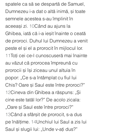
spatele ca să se despartă de Samuel, 
Dumnezeu i-a dat o altă inimă, și toate 
semnele acestea s-au împlinit în 
aceeași zi. 
10
Când au ajuns la 
Ghibea, iată că i-a ieșit înainte o ceată 
de proroci. Duhul lui Dumnezeu a venit 
peste el și el a prorocit în mijlocul lor. 
11
Toți cei ce-l cunoscuseră mai înainte 
au văzut că prorocea împreună cu 
prorocii și își ziceau unul altuia în 
popor: „Ce s-a întâmplat cu fiul lui 
Chis? Oare și Saul este între proroci?” 
12
Cineva din Ghibea a răspuns: „Și 
cine este tatăl lor?” De acolo zicala: 
„Oare și Saul este între proroci?” 
13
Când a sfârșit de prorocit, s-a dus 
pe înălțime. 
14
Unchiul lui Saul a zis lui 
Saul și slugii lui: „Unde v-ați dus?” 