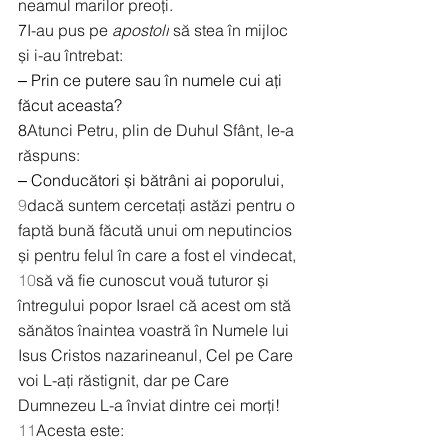
neamul marilor preoți.
7
I-au pus pe 
apostoli
 să stea în mijloc 
și i-au întrebat:
‒ Prin ce putere sau în numele cui ați 
făcut aceasta?
8
Atunci Petru, plin de Duhul Sfânt, le-a 
răspuns:
‒ Conducători și bătrâni ai poporului,
9
dacă suntem cercetați astăzi pentru o 
faptă bună făcută unui om neputincios 
și pentru felul în care a fost el vindecat, 
10
să vă fie cunoscut vouă tuturor și 
întregului popor Israel că acest om stă 
sănătos înaintea voastră în Numele lui 
Isus Cristos nazarineanul, Cel pe Care 
voi L-ați răstignit, dar pe Care 
Dumnezeu L-a înviat dintre cei morți! 
11
Acesta este: