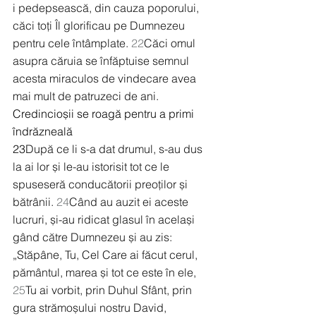
i pedepsească, din cauza poporului, 
căci toți Îl glorificau pe Dumnezeu 
pentru cele întâmplate. 
22
Căci omul 
asupra căruia se înfăptuise semnul 
acesta miraculos de vindecare avea 
mai mult de patruzeci de ani.
Credincioșii se roagă pentru a primi 
îndrăzneală
23
După ce li s-a dat drumul, s-au dus 
la ai lor și le-au istorisit tot ce le 
spuseseră conducătorii preoților și 
bătrânii. 
24
Când au auzit ei aceste 
lucruri, și-au ridicat glasul în același 
gând către Dumnezeu și au zis: 
„Stăpâne, Tu, Cel Care ai făcut cerul, 
pământul, marea și tot ce este în ele, 
25
Tu ai vorbit, prin Duhul Sfânt, prin 
gura strămoșului nostru David, 