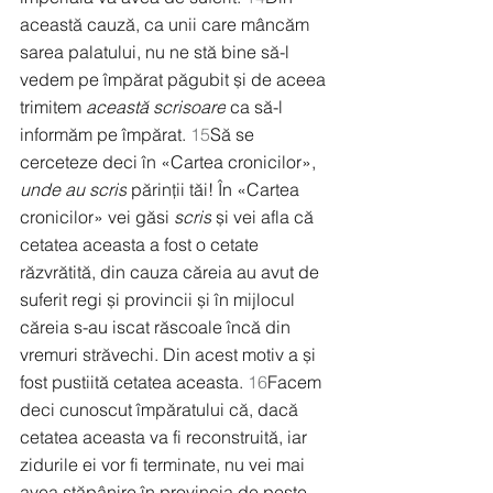
această cauză, ca unii care mâncăm 
sarea palatului, nu ne stă bine să-l 
vedem pe împărat păgubit și de aceea 
trimitem 
această scrisoare
 ca să-l 
informăm pe împărat. 
15
Să se 
cerceteze deci în «Cartea cronicilor», 
unde au scris
 părinții tăi! În «Cartea 
cronicilor» vei găsi 
scris
 și vei afla că 
cetatea aceasta a fost o cetate 
răzvrătită, din cauza căreia au avut de 
suferit regi și provincii și în mijlocul 
căreia s-au iscat răscoale încă din 
vremuri străvechi. Din acest motiv a și 
fost pustiită cetatea aceasta. 
16
Facem 
deci cunoscut împăratului că, dacă 
cetatea aceasta va fi reconstruită, iar 
zidurile ei vor fi terminate, nu vei mai 
avea stăpânire în provincia de peste 