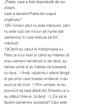
„Piatra, care a fost disprețuită de voi, 
zidarii,
care a devenit Piatra din capul 
unghiului“
.
12
În nimeni altul nu este mântuire, căci 
nu este sub cer niciun alt nume dat 
oamenilor, în care trebuie să fim 
mântuiți!
13
Când au văzut ei îndrăzneala lui 
Petru și a lui Ioan și când au înțeles că 
erau oameni neinstruiți și de rând, au 
rămas uimiți și au înțeles că fuseseră 
cu Isus. 
14
Însă, văzându-l stând lângă 
ei pe omul care fusese vindecat, n-au 
avut ce să zică. 
15
Prin urmare, le-au 
poruncit să iasă afară din Sinedriu și s-
au sfătuit între ei, zicând: 
16
„Ce să le 
facem oamenilor acestora? Căci este 