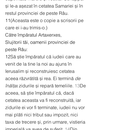
și le-a așezat în cetatea Samariei și în 
restul provinciei de peste Râu.
11
(Aceasta este o copie a scrisorii pe 
care ei i-au trimis-o.)
Către împăratul Artaxerxes,
Slujitorii tăi, oamenii provinciei de 
peste Râu:
12
Să știe împăratul că iudeii care au 
venit de la tine la noi au ajuns în 
Ierusalim și reconstruiesc cetatea 
aceea răzvrătită și rea. Ei termină 
de 
înălțat
 zidurile și repară temeliile. 
13
De 
aceea, să știe împăratul că, dacă 
cetatea aceasta va fi reconstruită, iar 
zidurile ei vor fi terminate, iudeii nu vor 
mai plăti nici tribut sau impozit, nici 
taxa de trecere și, prin urmare, vistieria 
imperială va avea de suferit. 
14
Din 