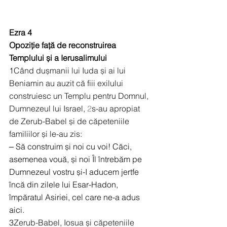
Ezra 4
Opoziție față de reconstruirea 
Templului și a Ierusalimului
1
Când dușmanii lui Iuda și ai lui 
Beniamin au auzit că fiii exilului 
construiesc un Templu pentru Domnul, 
Dumnezeul lui Israel, 
2
s-au apropiat 
de Zerub-Babel și de căpeteniile 
familiilor și le-au zis:
‒ Să construim și noi cu voi! Căci, 
asemenea vouă, și noi Îl întrebăm pe 
Dumnezeul vostru și-I aducem jertfe 
încă din zilele lui Esar-Hadon, 
împăratul Asiriei, cel care ne-a adus 
aici.
3
Zerub-Babel, Iosua și căpeteniile 