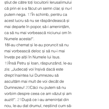
știut de către toți locuitorii Ierusalimului 
că prin ei s-a făcut un semn clar, și nu-l 
putem nega. 
17
În schimb, pentru ca 
acest lucru să nu se răspândească și 
mai departe în popor, să-i amenințăm, 
ca să nu mai vorbească niciunui om în 
Numele acesta!“.
18
I-au chemat și le-au poruncit să nu 
mai vorbească deloc și să nu-i mai 
învețe pe alții în Numele lui Isus. 
19
Însă Petru și Ioan, răspunzând, le-au 
zis: „Judecați voi înșivă dacă este 
drept înaintea lui Dumnezeu să 
ascultăm mai mult de voi decât de 
Dumnezeu! 
20
Căci nu putem să nu 
vorbim despre ceea ce am văzut și am 
auzit!“. 
21
După ce i-au amenințat din 
nou, le-au dat drumul, neștiind cum să-