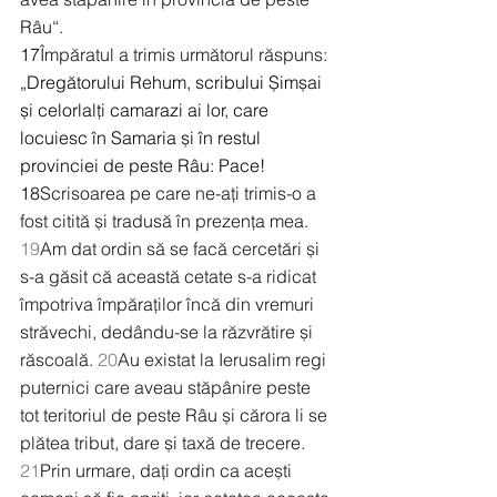
Râu“.
17
Împăratul a trimis următorul răspuns:
„Dregătorului Rehum, scribului Șimșai 
și celorlalți camarazi ai lor, care 
locuiesc în Samaria și în restul 
provinciei de peste Râu: Pace!
18
Scrisoarea pe care ne-ați trimis-o a 
fost citită și tradusă în prezența mea. 
19
Am dat ordin să se facă cercetări și 
s-a găsit că această cetate s-a ridicat 
împotriva împăraților încă din vremuri 
străvechi, dedându-se la răzvrătire și 
răscoală. 
20
Au existat la Ierusalim regi 
puternici care aveau stăpânire peste 
tot teritoriul de peste Râu și cărora li se 
plătea tribut, dare și taxă de trecere. 
21
Prin urmare, dați ordin ca acești 