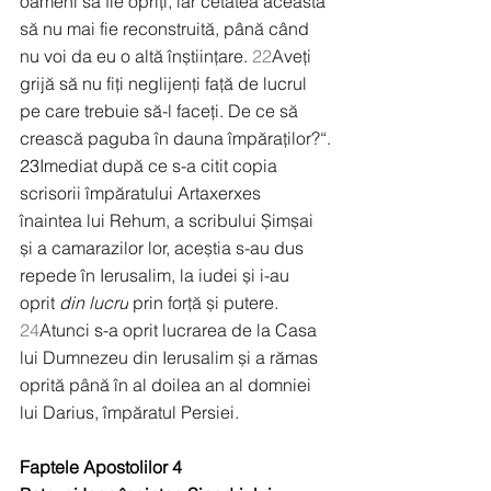
oameni să fie opriți, iar cetatea aceasta 
să nu mai fie reconstruită, până când 
nu voi da eu o altă înștiințare. 
22
Aveți 
grijă să nu fiți neglijenți față de lucrul 
pe care trebuie să-l faceți. De ce să 
crească paguba în dauna împăraților?“.
23
Imediat după ce s-a citit copia 
scrisorii împăratului Artaxerxes 
înaintea lui Rehum, a scribului Șimșai 
și a camarazilor lor, aceștia s-au dus 
repede în Ierusalim, la iudei și i-au 
oprit 
din lucru
 prin forță și putere. 
24
Atunci s-a oprit lucrarea de la Casa 
lui Dumnezeu din Ierusalim și a rămas 
oprită până în al doilea an al domniei 
lui Darius, împăratul Persiei.
Faptele Apostolilor 4