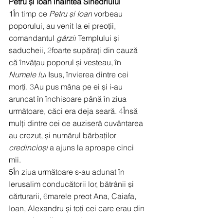
Petru și Ioan înaintea Sinedriului
1
În timp ce 
Petru și Ioan
 vorbeau 
poporului, au venit la ei preoții, 
comandantul 
gărzii
 Templului și 
saducheii, 
2
foarte supărați din cauză 
că învățau poporul și vesteau, în 
Numele lui
 Isus, învierea dintre cei 
morți. 
3
Au pus mâna pe ei și i-au 
aruncat în închisoare până în ziua 
următoare, căci era deja seară. 
4
Însă 
mulți dintre cei ce auziseră cuvântarea 
au crezut, și numărul bărbaților 
credincioși
 a ajuns la aproape cinci 
mii.
5
În ziua următoare s-au adunat în 
Ierusalim conducătorii lor, bătrânii și 
cărturarii, 
6
marele preot Ana, Caiafa, 
Ioan, Alexandru și toți cei care erau din 