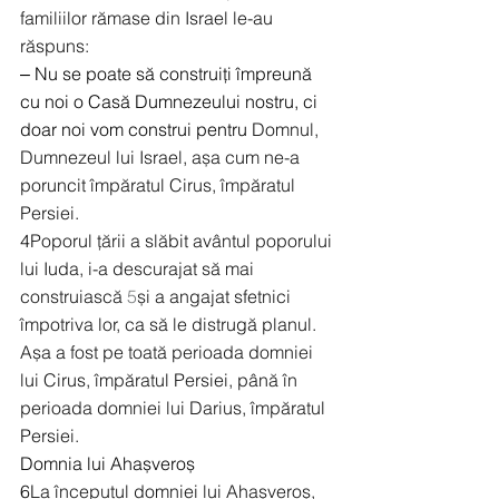
familiilor rămase din Israel le-au 
răspuns:
‒ Nu se poate să construiți împreună 
cu noi o Casă Dumnezeului nostru, ci 
doar noi vom construi pentru
 Domnul, 
Dumnezeul lui Israel, așa cum ne-a 
poruncit împăratul Cirus, împăratul 
Persiei.
4
Poporul țării a slăbit avântul poporului 
lui Iuda, i-a descurajat să mai 
construiască 
5
și a angajat sfetnici 
împotriva lor, ca să le distrugă planul. 
Așa a fost pe toată perioada domniei 
lui Cirus, împăratul Persiei, până în 
perioada domniei lui Darius, împăratul 
Persiei.
Domnia lui Ahașveroș
6
La începutul domniei lui Ahașveroș, 