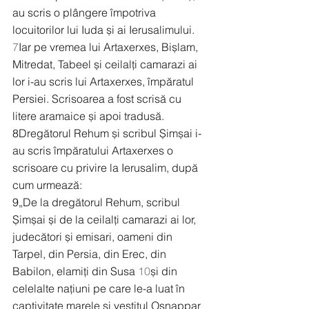
au scris o plângere împotriva 
locuitorilor lui Iuda și ai Ierusalimului. 
7
Iar pe vremea lui Artaxerxes, Bișlam, 
Mitredat, Tabeel și ceilalți camarazi ai 
lor i-au scris lui Artaxerxes, împăratul 
Persiei. Scrisoarea a fost scrisă cu 
litere aramaice și apoi tradusă.
8
Dregătorul Rehum și scribul Șimșai i-
au scris împăratului Artaxerxes o 
scrisoare cu privire la Ierusalim, după 
cum urmează:
9
„De la dregătorul Rehum, scribul 
Șimșai și de la ceilalți camarazi ai lor, 
judecători și emisari, oameni din 
Tarpel, din Persia, din Erec, din 
Babilon, elamiți din Susa 
10
și din 
celelalte națiuni pe care le-a luat în 
captivitate marele și vestitul Osnappar 