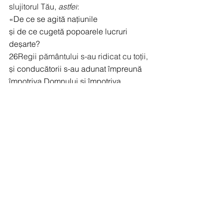
slujitorul Tău, 
astfel
:
«De ce se agită națiunile
și de ce cugetă popoarele lucruri 
deșarte?
26
Regii pământului s-au ridicat cu toții,
și conducătorii s-au adunat împreună
împotriva Domnului și împotriva 
Unsului Său»
.
27
Căci într-adevăr, împotriva 
Slujitorului Tău celui sfânt, Isus, pe 
Care L-ai uns Tu, s-au adunat în 
această cetate Irod, Ponțiu Pilat, 
neevreii și poporul Israel, 
28
ca să facă 
tot ceea ce mâna Ta și planul Tău au 
hotărât mai dinainte să se întâmple. 
29
Și acum, Doamne, uită-te la 
amenințările lor și dă-le slujitorilor Tăi 
toată îndrăzneala ca să vorbească 