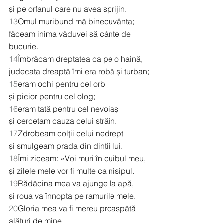
și pe orfanul care nu avea sprijin.
13
Omul muribund mă binecuvânta;
făceam inima văduvei să cânte de 
bucurie.
14
Îmbrăcam dreptatea ca pe o haină,
judecata dreaptă îmi era robă și turban;
15
eram ochi pentru cel orb
și picior pentru cel olog;
16
eram tată pentru cel nevoiaș
și cercetam cauza celui străin.
17
Zdrobeam colții celui nedrept
și smulgeam prada din dinții lui.
18
Îmi ziceam: «Voi muri în cuibul meu,
și zilele mele vor fi multe ca nisipul.
19
Rădăcina mea va ajunge la apă,
și roua va înnopta pe ramurile mele.
20
Gloria mea va fi mereu proaspătă 
alături de mine,