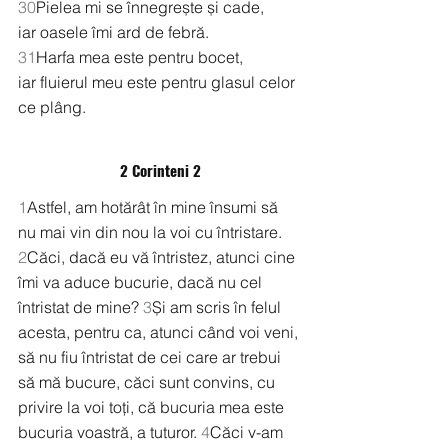
30
Pielea mi se înnegrește și cade,
iar oasele îmi ard de febră.
31
Harfa mea este pentru bocet,
iar fluierul meu este pentru glasul celor 
ce plâng.
2 Corinteni 2
1
Astfel, am hotărât în mine însumi să 
nu mai vin din nou la voi cu întristare. 
2
Căci, dacă eu vă întristez, atunci cine 
îmi va aduce bucurie, dacă nu cel 
întristat de mine? 
3
Și am scris în felul 
acesta, pentru ca, atunci când voi veni, 
să nu fiu întristat de cei care ar trebui 
să mă bucure, căci sunt convins, cu 
privire la voi toți, că bucuria mea este 
bucuria voastră, a tuturor. 
4
Căci v-am 