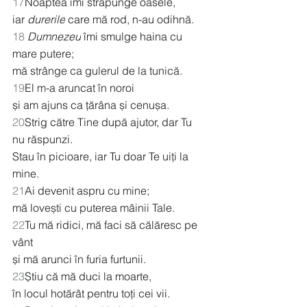
17
Noaptea îmi străpunge oasele,
iar 
durerile
 care mă rod, n-au odihnă.
18
Dumnezeu
 îmi smulge haina cu 
mare putere;
mă strânge ca gulerul de la tunică.
19
El m-a aruncat în noroi
și am ajuns ca țărâna și cenușa.
20
Strig către Tine după ajutor, dar Tu 
nu răspunzi.
Stau în picioare, iar Tu doar Te uiți la 
mine.
21
Ai devenit aspru cu mine;
mă lovești cu puterea mâinii Tale.
22
Tu mă ridici, mă faci să călăresc pe 
vânt
și mă arunci în furia furtunii.
23
Știu că mă duci la moarte,
în locul hotărât pentru toți cei vii.