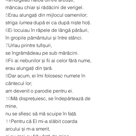
mâncau chiar și rădăcini de verigel.
5
Erau alungați din mijlocul oamenilor;
striga 
lumea
 după ei ca după niște hoți.
6
Ei locuiau în râpele de lângă pârâuri,
în gropile pământului și între stânci.
7
Urlau printre tufișuri,
se îngrămădeau pe sub mărăcini.
8
Fii ai nebunilor și fii ai celor fără nume,
erau alungați din țară.
9
Dar acum, ei îmi folosesc numele în 
cântecul lor;
am devenit o parodie pentru ei.
10
Mă disprețuiesc, se îndepărtează de 
mine,
nu se sfiesc să mă scuipe în față.
11
Pentru că El mi-a slăbit coarda 
arcului și m-a smerit,