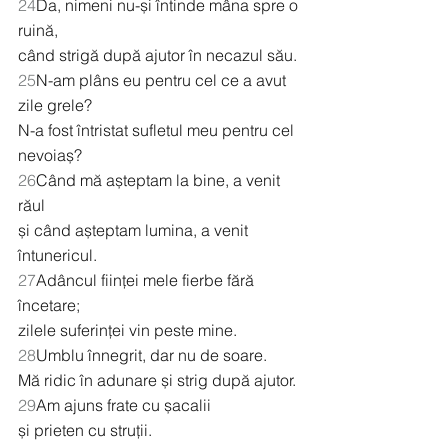
24
Da, nimeni nu-și întinde mâna spre o 
ruină,
când strigă după ajutor în necazul său.
25
N-am plâns eu pentru cel ce a avut 
zile grele?
N-a fost întristat sufletul meu pentru cel 
nevoiaș?
26
Când mă așteptam la bine, a venit 
răul
și când așteptam lumina, a venit 
întunericul.
27
Adâncul ființei mele fierbe fără 
încetare;
zilele suferinței vin peste mine.
28
Umblu înnegrit, dar nu de soare.
Mă ridic în adunare și strig după ajutor.
29
Am ajuns frate cu șacalii
și prieten cu struții.