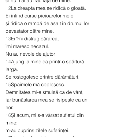
ei nu mai au frâu față de mine.
12
La dreapta mea se ridică o gloată.
Ei întind curse picioarelor mele
și ridică o rampă de asalt în drumul lor 
devastator către mine.
13
Ei îmi distrug cărarea,
îmi măresc necazul.
Nu au nevoie de ajutor.
14
Ajung la mine ca printr-o spărtură 
largă.
Se rostogolesc printre dărâmături.
15
Spaimele mă copleșesc.
Demnitatea mi-e smulsă ca de vânt,
iar bunăstarea mea se risipește ca un 
nor.
16
Și acum, mi s-a vărsat sufletul din 
mine;
m-au cuprins zilele suferinței.