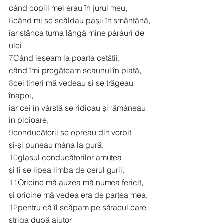
când copiii mei erau în jurul meu,
6
când mi se scăldau pașii în smântână,
iar stânca turna lângă mine pârâuri de 
ulei.
7
Când ieșeam la poarta cetății,
când îmi pregăteam scaunul în piață,
8
cei tineri mă vedeau și se trăgeau 
înapoi,
iar cei în vârstă se ridicau și rămâneau 
în picioare,
9
conducătorii se opreau din vorbit
și-și puneau mâna la gură,
10
glasul conducătorilor amuțea
și li se lipea limba de cerul gurii.
11
Oricine mă auzea mă numea fericit,
și oricine mă vedea era de partea mea,
12
pentru că îl scăpam pe săracul care 
striga după ajutor