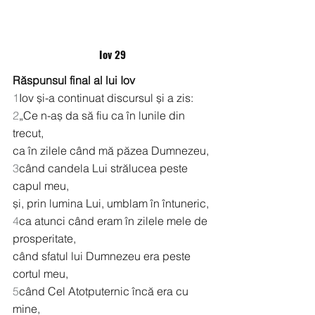
Iov 29
Răspunsul final al lui Iov
1
Iov și-a continuat discursul și a zis:
2
„Ce n-aș da să fiu ca în lunile din 
trecut,
ca în zilele când mă păzea Dumnezeu,
3
când candela Lui strălucea peste 
capul meu,
și, prin lumina Lui, umblam în întuneric,
4
ca atunci când eram în zilele mele de 
prosperitate,
când sfatul lui Dumnezeu era peste 
cortul meu,
5
când Cel Atotputernic încă era cu 
mine,