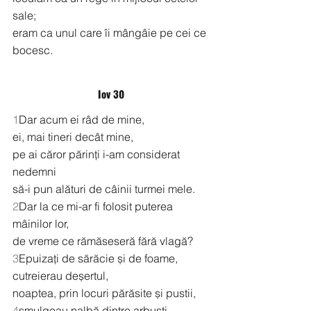
sale;
eram ca unul care îi mângâie pe cei ce 
bocesc.
Iov 30
1
Dar acum ei râd de mine,
ei, mai tineri decât mine,
pe ai căror părinți i-am considerat 
nedemni
să-i pun alături de câinii turmei mele.
2
Dar la ce mi-ar fi folosit puterea 
mâinilor lor,
de vreme ce rămăseseră fără vlagă?
3
Epuizați de sărăcie și de foame,
cutreierau deșertul,
noaptea, prin locuri părăsite și pustii,
4
smulgeau nalbă dintre arbuști,