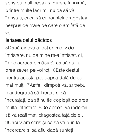
scris cu mult necaz și durere în inimă, 
printre multe lacrimi, nu ca să vă 
întristați, ci ca să cunoașteți dragostea 
nespus de mare pe care o am față de 
voi.
Iertarea celui păcătos
5
Dacă cineva a fost un motiv de 
întristare, nu pe mine m-a întristat, ci, 
într-o oarecare măsură, ca să nu fiu 
prea sever, pe voi toți. 
6
Este destul 
pentru acesta pedeapsa dată de cei 
mai mulți. 
7
Astfel, dimpotrivă, ar trebui 
mai degrabă să-l iertați și să-l 
încurajați, ca să nu fie copleșit de prea 
multă întristare. 
8
De aceea, vă îndemn 
să vă reafirmați dragostea față de el. 
9
Căci v-am scris și ca să vă pun la 
încercare și să aflu dacă sunteți 