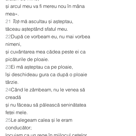
și arcul meu va fi mereu nou în mâna 
mea».
21
Toți
 mă ascultau și așteptau,
tăceau așteptând sfatul meu.
22
După ce vorbeam eu, nu mai vorbea 
nimeni,
și cuvântarea mea cădea peste ei ca 
picăturile de ploaie.
23
Ei mă așteptau ca pe ploaie,
își deschideau gura ca după o ploaie 
târzie.
24
Când le zâmbeam, nu le venea să 
creadă
și nu făceau să pălească seninătatea 
feței mele.
25
Le alegeam calea și le eram 
conducător;
locuiam ca un rege în mijlocul cetelor 