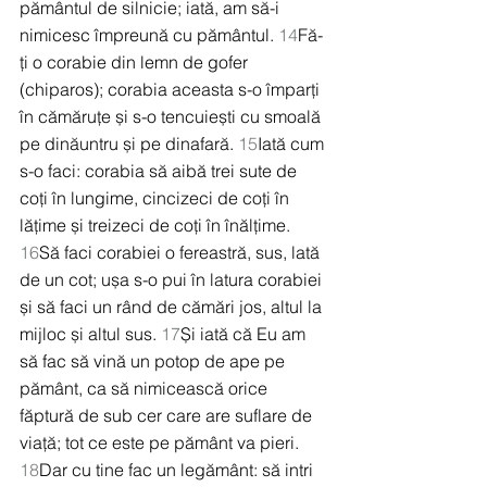
pământul de silnicie; iată, am să-i 
nimicesc împreună cu pământul. 
14
Fă-
ți o corabie din lemn de gofer 
(chiparos); corabia aceasta s-o împarți 
în cămăruțe și s-o tencuiești cu smoală 
pe dinăuntru și pe dinafară. 
15
Iată cum 
s-o faci: corabia să aibă trei sute de 
coți în lungime, cincizeci de coți în 
lățime și treizeci de coți în înălțime. 
16
Să faci corabiei o fereastră, sus, lată 
de un cot; ușa s-o pui în latura corabiei 
și să faci un rând de cămări jos, altul la 
mijloc și altul sus. 
17
Și iată că Eu am 
să fac să vină un potop de ape pe 
pământ, ca să nimicească orice 
făptură de sub cer care are suflare de 
viață; tot ce este pe pământ va pieri. 
18
Dar cu tine fac un legământ: să intri 