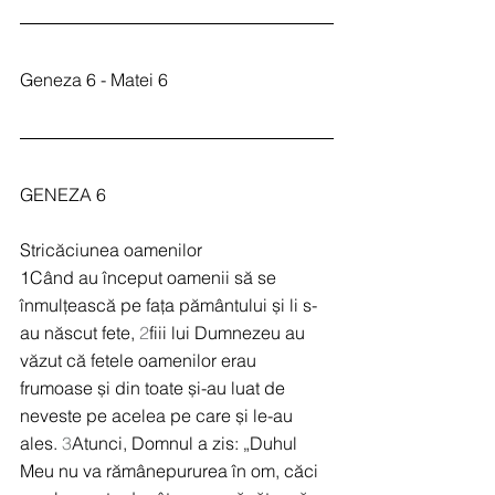
Geneza 6 - Matei 6
GENEZA 6
Stricăciunea oamenilor
1Când au început oamenii să se 
înmulțească pe fața pământului și li s-
au născut fete, 
2
fiii lui Dumnezeu au 
văzut că fetele oamenilor erau 
frumoase și din toate și-au luat de 
neveste pe acelea pe care și le-au 
ales. 
3
Atunci, Domnul a zis: „Duhul 
Meu nu va rămânepururea în om, căci 