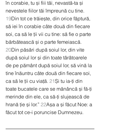
în corabie, tu și fiii tăi, nevastă-ta și 
nevestele fiilor tăi împreună cu tine. 
19
Din tot ce trăiește, din orice făptură, 
să iei în corabie câte două din fiecare 
soi, ca să le ții vii cu tine: să fie o parte 
bărbătească și o parte femeiască. 
20
Din păsări după soiul lor, din vite 
după soiul lor și din toate târâtoarele 
de pe pământ după soiul lor, să vină la 
tine înăuntru câte două din fiecare soi, 
ca să le ții cu viață. 
21
Și tu ia-ți din 
toate bucatele care se mănâncă și fă-ți 
merinde din ele, ca să-ți slujească de 
hrană ție și lor.” 
22
Așa a și făcut Noe: a 
făcut tot ce-i poruncise Dumnezeu.