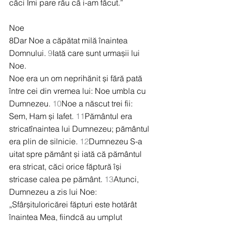
căci Îmi pare rău că i-am făcut.”
Noe
8Dar Noe a căpătat milă înaintea 
Domnului. 
9
Iată care sunt urmașii lui 
Noe.
Noe era un om neprihănit și fără pată 
între cei din vremea lui: Noe umbla cu 
Dumnezeu. 
10
Noe a născut trei fii: 
Sem, Ham și Iafet. 
11
Pământul era 
stricatînaintea lui Dumnezeu; pământul 
era plin de silnicie. 
12
Dumnezeu S-a 
uitat spre pământ și iată că pământul 
era stricat, căci orice făptură își 
stricase calea pe pământ. 
13
Atunci, 
Dumnezeu a zis lui Noe: 
„Sfârșituloricărei făpturi este hotărât 
înaintea Mea, fiindcă au umplut 