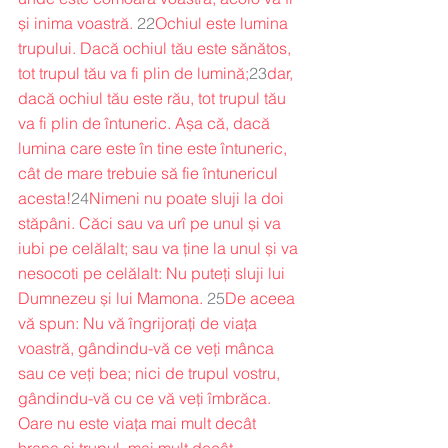
și inima voastră.
22
Ochiul este lumina 
trupului. Dacă ochiul tău este sănătos, 
tot trupul tău va fi plin de lumină;
23
dar, 
dacă ochiul tău este rău, tot trupul tău 
va fi plin de întuneric. Așa că, dacă 
lumina care este în tine este întuneric, 
cât de mare trebuie să fie întunericul 
acesta!
24
Nimeni nu poate sluji la doi 
stăpâni. Căci sau va urî pe unul și va 
iubi pe celălalt; sau va ține la unul și va 
nesocoti pe celălalt: Nu puteți sluji lui 
Dumnezeu și lui Mamona.
25
De aceea 
vă spun: Nu vă îngrijorați de viața 
voastră, gândindu-vă ce veți mânca 
sau ce veți bea; nici de trupul vostru, 
gândindu-vă cu ce vă veți îmbrăca. 
Oare nu este viața mai mult decât 
hrana și trupul, mai mult decât 