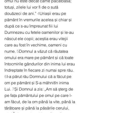
omul nu este decât carne păcătoasă; 
totuși, zilele lui vor fi de o sută 
douăzeci de ani.” 
4
Uriașii erau pe 
pământ în vremurile acelea și chiar și 
după ce s-au împreunat fiii lui 
Dumnezeu cu fetele oamenilor și le-au 
născut ele copii; aceștia erau vitejii 
care au fost în vechime, oameni cu 
nume. 
5
Domnul a văzut că răutatea 
omului era mare pe pământ și că toate 
întocmirile gândurilor din inima lui erau 
îndreptate în fiecare zi numai spre rău. 
6
I-a părut rău Domnului că a făcut pe 
om pe pământ și S-a mâhnitîn inima 
Lui. 
7
Și Domnul a zis: „Am să șterg de 
pe fața pământului pe omul pe care l-
am făcut, de la om până la vite, până la 
târâtoare și până la păsările cerului, 