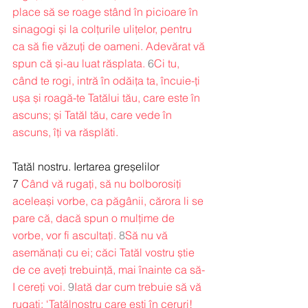
place să se roage stând în picioare în 
sinagogi și la colțurile ulițelor, pentru 
ca să fie văzuți de oameni. Adevărat vă 
spun că și-au luat răsplata.
6
Ci tu, 
când te rogi, intră în odăița ta, încuie-ți 
ușa și roagă-te Tatălui tău, care este în 
ascuns; și Tatăl tău, care vede în 
ascuns, îți va răsplăti.
Tatăl nostru. Iertarea greșelilor
7 
Când vă rugați, să nu bolborosiți 
aceleași vorbe, ca păgânii, cărora li se 
pare că, dacă spun o mulțime de 
vorbe, vor fi ascultați.
8
Să nu vă 
asemănați cu ei; căci Tatăl vostru știe 
de ce aveți trebuință, mai înainte ca să-
I cereți voi.
9
Iată dar cum trebuie să vă 
rugați: ‘Tatălnostru care ești în ceruri! 