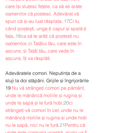
care își sluțesc fețele, ca să se arate 
oamenilor că postesc. Adevărat vă 
spun că și-au luat răsplata.
17
Ci tu, 
când postești, unge-ți capul și spală-ți 
fața,
18
ca să te arăți că postești nu 
oamenilor, ci Tatălui tău, care este în 
ascuns; și Tatăl tău, care vede în 
ascuns, îți va răsplăti.
Adevăratele comori. Neputința de a 
sluji la doi stăpâni. Grijile și îngrijorările
19 
Nu vă strângeți comori pe pământ, 
unde le mănâncă moliile și rugina și 
unde le sapă și le fură hoții;
20
ci 
strângeți-vă comori în cer, unde nu le 
mănâncă moliile și rugina și unde hoții 
nu le sapă, nici nu le fură.
21
Pentru că 
unde este comoara voastră, acolo va fi 