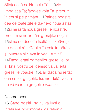
Sfințească-se Numele Tău;
10
vie 
Împărăția Ta; facă-se voia Ta, precum 
în cer și pe pământ.
11
Pâinea noastră 
cea de toate zilele dă-ne-o nouă astăzi
12
și ne iartă nouă greșelile noastre, 
precum și noi iertăm greșiților noștri
13
și nu ne duce în ispită, ci izbăvește-
ne de cel rău. Căci a Ta este împărăția 
și puterea și slava în veci. Amin!’
14
Dacă iertați oamenilor greșelile lor, 
și Tatăl vostru cel ceresc vă va ierta 
greșelile voastre.
15
Dar, dacă nu iertați 
oamenilor greșelile lor, nici Tatăl vostru 
nu vă va ierta greșelile voastre.
Despre post
16 
Când postiți , să nu vă luați o 
înfățișare posomorâtă, ca fățarnicii, 