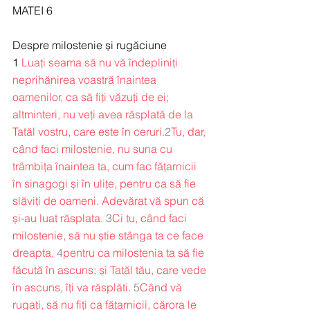
MATEI 6
Despre milostenie și rugăciune
1 
Luați seama să nu vă îndepliniți 
neprihănirea voastră înaintea 
oamenilor, ca să fiți văzuți de ei; 
altminteri, nu veți avea răsplată de la 
Tatăl vostru, care este în ceruri.
2
Tu, dar, 
când faci milostenie, nu suna cu 
trâmbița înaintea ta, cum fac fățarnicii 
în sinagogi și în ulițe, pentru ca să fie 
slăviți de oameni. Adevărat vă spun că 
și-au luat răsplata.
3
Ci tu, când faci 
milostenie, să nu știe stânga ta ce face 
dreapta,
4
pentru ca milostenia ta să fie 
făcută în ascuns; și Tatăl tău, care vede 
în ascuns, îți va răsplăti.
5
Când vă 
rugați, să nu fiți ca fățarnicii, cărora le 