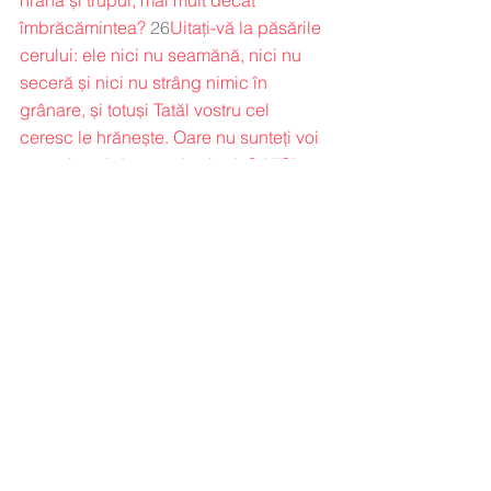
îmbrăcămintea?
26
Uitați-vă la păsările 
cerului: ele nici nu seamănă, nici nu 
seceră și nici nu strâng nimic în 
grânare, și totuși Tatăl vostru cel 
ceresc le hrănește. Oare nu sunteți voi 
cu mult mai de preț decât ele?
27
Și 
apoi, cine dintre voi, chiar îngrijorându-
se, poate să adauge măcar un cot la 
înălțimea lui?
28
Și de ce vă îngrijorați 
de îmbrăcăminte? Uitați-vă cu băgare 
de seamă cum cresc crinii de pe 
câmp: ei nici nu torc, nici nu țes;
29
totuși vă spun că nici chiar Solomon, 
în toată slava lui, nu s-a îmbrăcat ca 
unul din ei.
30
Așa că, dacă astfel 
îmbracă Dumnezeu iarba de pe câmp, 
care astăzi este, dar mâine va fi 