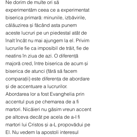
Ne dorim de multe ori să 
experimentăm ceea ce a experimentat 
biserica primară: minunile, izbăvirile, 
călăuzirea și făcând asta punem 
aceste lucruri pe un piedestal atât de 
înalt încât nu mai ajungem la el. Privim 
lucrurile fie ca imposibil de trăit, fie de 
neatins în ziua de azi. O diferență 
majoră cred, între biserica de acum și 
biserica de atunci (fără să facem 
comparații) este diferența de abordare 
și de accentuare a lucrurilor.
Abordarea lor a fost Evanghelia prin 
accentul pus pe chemarea de a fi 
martori. Nicăieri nu găsim vreun accent 
pe altceva decât pe acela de a-I fi 
martori lui Cristos și a-L propovădui pe 
El. Nu vedem la apostoli interesul 