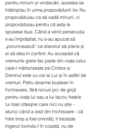
pentru minuni și vindecări, acestea se 
întâmplau în urma propovăduirii lor. Nu 
propovăduiau ca să vadă minuni, ci 
propovăduiau pentru că asta le 
spusese Isus. Când a venit persecuția 
s-au împrăștiat, nu s-au apucat să 
„poruncească” ca diavolul să plece și 
ei să stea în confort. Au acceptat că 
vremurile grele fac parte din viața celui 
care-l mărturisește pe Cristos și 
Domnul este cu cei ai Lui și în astfel de 
vremuri. Petru doarme buștean în 
închisoare, fără niciun pic de grijă 
pentru viața lui sau a lui Iacov, fratele 
lui Ioan (despre care nici nu știe - 
atunci când a ieșit din închisoare - că 
între timp a fost omorât), îl trezește 
îngerul lovindu-l în coastă, nu de 