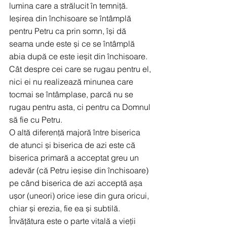
lumina care a strălucit în temniță. 
Ieșirea din închisoare se întâmplă 
pentru Petru ca prin somn, își dă 
seama unde este și ce se întâmplă 
abia după ce este ieșit din închisoare. 
Cât despre cei care se rugau pentru el, 
nici ei nu realizează minunea care 
tocmai se întâmplase, parcă nu se 
rugau pentru asta, ci pentru ca Domnul 
să fie cu Petru.
O altă diferență majoră între biserica 
de atunci și biserica de azi este că 
biserica primară a acceptat greu un 
adevăr (că Petru ieșise din închisoare) 
pe când biserica de azi acceptă așa 
ușor (uneori) orice iese din gura oricui, 
chiar și erezia, fie ea și subtilă. 
Învățătura este o parte vitală a vieții 