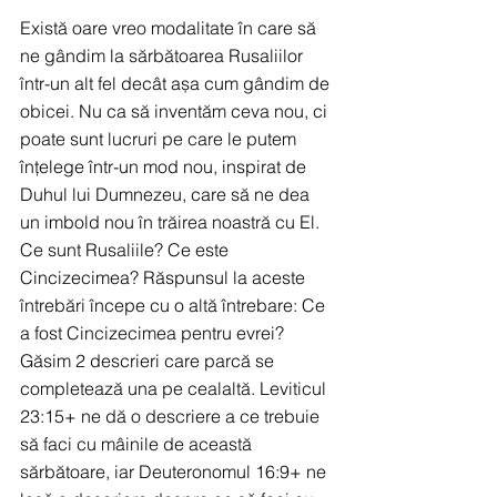
Există oare vreo modalitate în care să 
ne gândim la sărbătoarea Rusaliilor 
într-un alt fel decât așa cum gândim de 
obicei. Nu ca să inventăm ceva nou, ci 
poate sunt lucruri pe care le putem 
înțelege într-un mod nou, inspirat de 
Duhul lui Dumnezeu, care să ne dea 
un imbold nou în trăirea noastră cu El. 
Ce sunt Rusaliile? Ce este 
Cincizecimea? Răspunsul la aceste 
întrebări începe cu o altă întrebare: Ce 
a fost Cincizecimea pentru evrei? 
Găsim 2 descrieri care parcă se 
completează una pe cealaltă. Leviticul 
23:15+ ne dă o descriere a ce trebuie 
să faci cu mâinile de această 
sărbătoare, iar Deuteronomul 16:9+ ne 