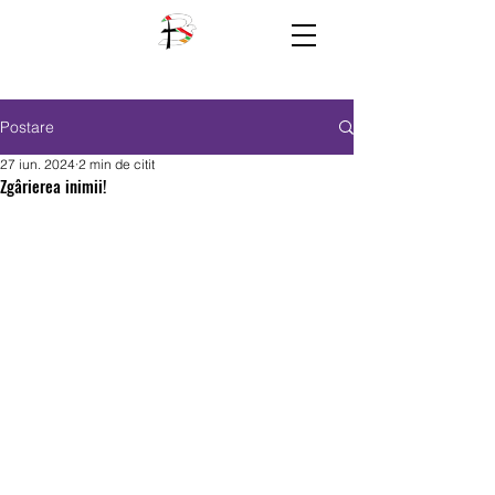
Postare
27 iun. 2024
2 min de citit
Zgârierea inimii!