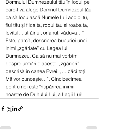
Domnului Dumnezeului tău în locul pe 
care-l va alege Domnul Dumnezeul tău 
ca să locuiască Numele Lui acolo, tu, 
fiul tău și fiica ta, robul tău și roaba ta, 
levitul… străinul, orfanul, văduva…” 
Este, parcă, descrierea bucuriei unei 
inimi „zgâriate” cu Legea lui 
Dumnezeu. Ca să nu mai vorbim 
despre urmările acestei „zgârieri” 
descrisă în cartea Evrei: „… căci toți 
Mă vor cunoaște…”. Cincizecimea 
pentru noi este întipărirea inimii 
noastre de Duhului Lui, a Legii Lui!