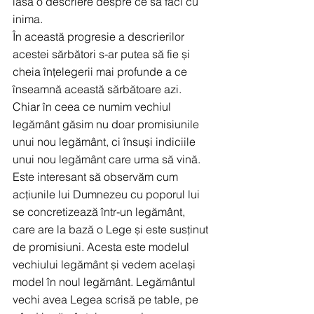
lasă o descriere despre ce să faci cu 
inima. 
În această progresie a descrierilor 
acestei sărbători s-ar putea să fie și 
cheia înțelegerii mai profunde a ce 
înseamnă această sărbătoare azi. 
Chiar în ceea ce numim vechiul 
legământ găsim nu doar promisiunile 
unui nou legământ, ci însuși indiciile 
unui nou legământ care urma să vină. 
Este interesant să observăm cum 
acțiunile lui Dumnezeu cu poporul lui 
se concretizează într-un legământ, 
care are la bază o Lege și este susținut 
de promisiuni. Acesta este modelul 
vechiului legământ și vedem același 
model în noul legământ. Legământul 
vechi avea Legea scrisă pe table, pe 