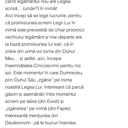
când legământul nou are Legea 
scrisă… (unde?) în inimă!
Aici încep să se lege lucrurile, pentru 
că promisiunea scrierii Legii Lui în 
inimă este prevestită de chiar proorocii 
vechiului legământ și mai departe are 
la bază promisiunea lui Ioel, că în 
zilele din urmă voi turna din Duhul 
Meu… și astfel, aici, începe 
însemnătatea Cincizecimii pentru noi 
azi. Este momentul în care Dumnezeu, 
prin Duhul Său „zgârie” pe inima 
noastră Legea Lui. Interesant că parcă 
găsim și asemănări între momentul 
scrierii pe table (din Exod) și 
„zgârierea” pe inimă (din Fapte). 
Interesantă mențiunea din 
Deuteronom: „să te bucuri înaintea 