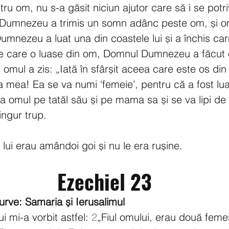
ru om, nu s-a găsit niciun ajutor care să i se potr
Dumnezeu a trimis un somn adânc peste om, și o
mnezeu a luat una din coastele lui și a închis carn
e care o luase din om, Domnul Dumnezeu a făcut o
i omul a zis: „Iată în sfârșit aceea care este os di
a mea! Ea se va numi ‘femeie’, pentru că a fost lua
 omul pe tatăl său și pe mama sa și se va lipi de
ingur trup.
lui erau amândoi goi și nu le era rușine.
Ezechiel 23
urve: Samaria și Ierusalimul
 mi-a vorbit astfel: 
2
„Fiul omului, erau două femei,