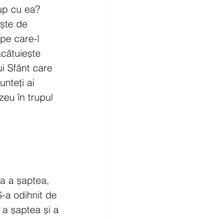
rup cu ea? 
ește de 
 pe care-l 
ăcătuiește 
ui Sfânt care 
nteți ai 
eu în trupul 
ua a șaptea, 
-a odihnit de 
a șaptea și a 