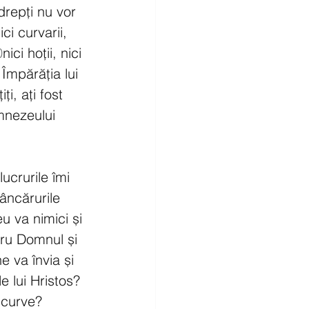
drepți nu vor 
i curvarii, 
0
nici hoții, nici 
 Împărăția lui 
ți, ați fost 
mnezeului 
ucrurile îmi 
âncărurile 
 va nimici și 
tru Domnul și 
 va învia și 
e lui Hristos? 
 curve? 