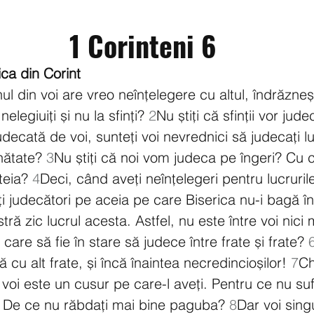
1 Corinteni 6
ica din Corint
 din voi are vreo neînțelegere cu altul, îndrăzneș
elegiuiți și nu la sfinți? 
2
Nu știți că sfinții vor jud
decată de voi, sunteți voi nevrednici să judecați lu
nătate? 
3
Nu știți că noi vom judeca pe îngeri? Cu 
teia? 
4
Deci, când aveți neînțelegeri pentru lucrurile 
ți judecători pe aceia pe care Biserica nu-i bagă 
ră zic lucrul acesta. Astfel, nu este între voi nici
 care să fie în stare să judece între frate și frate? 
 cu alt frate, și încă înaintea necredincioșilor! 
7
Ch
e voi este un cusur pe care-l aveți. Pentru ce nu suf
ți? De ce nu răbdați mai bine paguba? 
8
Dar voi singu