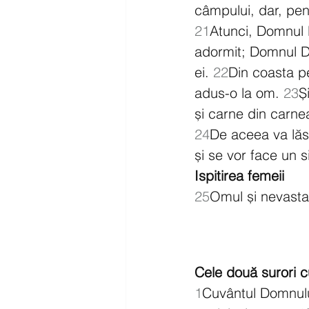
câmpului, dar, pent
21
Atunci, Domnul 
adormit; Domnul Du
ei. 
22
Din coasta p
adus-o la om. 
23
Ș
și carne din carne
24
De aceea va lăsa
și se vor face un s
Ispitirea femeii
25
Omul și nevasta 
Cele două surori c
1
Cuvântul Domnului