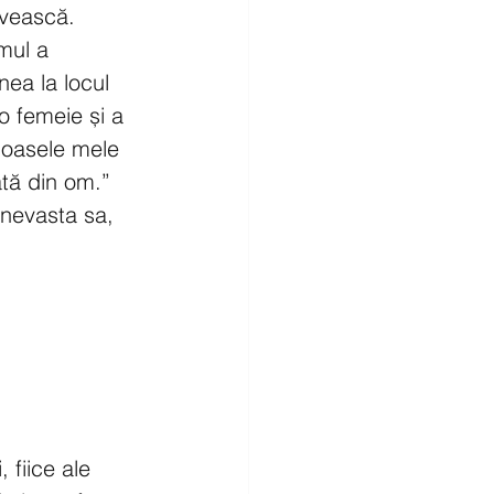
ivească. 
mul a 
ea la locul 
 femeie și a 
n oasele mele 
tă din om.” 
 nevasta sa, 
 fiice ale 