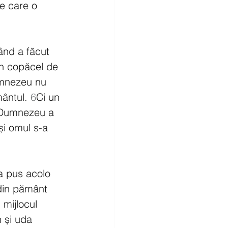
pe care o 
ând a făcut 
n copăcel de 
umnezeu nu 
ântul. 
6
Ci un 
Dumnezeu a 
și omul s-a 
a pus acolo 
din pământ 
 mijlocul 
 și uda 