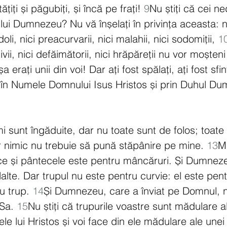
iți și păgubiți, și încă pe frați! 
9
Nu știți că cei ne
ui Dumnezeu? Nu vă înșelați în privința aceasta: nic
idoli, nici preacurvarii, nici malahii, nici sodomiții, 
1
ivii, nici defăimătorii, nici hrăpăreții nu vor moșteni
șa erați unii din voi! Dar ați fost spălați, ați fost sfinți
ți în Numele Domnului Isus Hristos și prin Duhul Du
mi sunt îngăduite, dar nu toate sunt de folos; toate l
r nimic nu trebuie să pună stăpânire pe mine. 
13
M
e și pântecele este pentru mâncăruri. Și Dumnezeu
lalte. Dar trupul nu este pentru curvie: el este pen
 trup. 
14
Și Dumnezeu, care a înviat pe Domnul, ne
Sa. 
15
Nu știți că trupurile voastre sunt mădulare al
le lui Hristos și voi face din ele mădulare ale unei