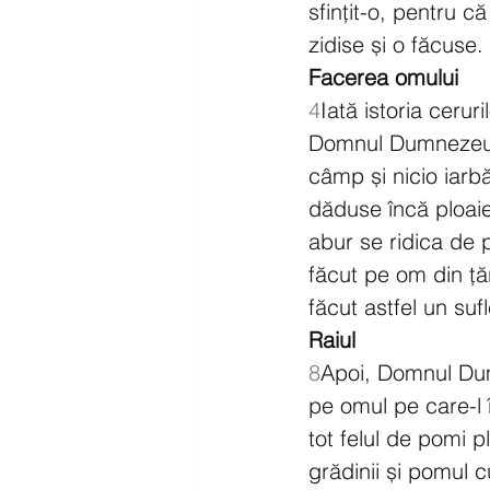
sfințit-o, pentru c
zidise și o făcuse.
Facerea omului
4
Iată istoria cerur
Domnul Dumnezeu u
câmp și nicio iar
dăduse încă ploai
abur se ridica de 
făcut pe om din țăr
făcut astfel un sufl
Raiul
8
Apoi, Domnul Dumn
pe omul pe care-l 
tot felul de pomi p
grădinii și pomul cu