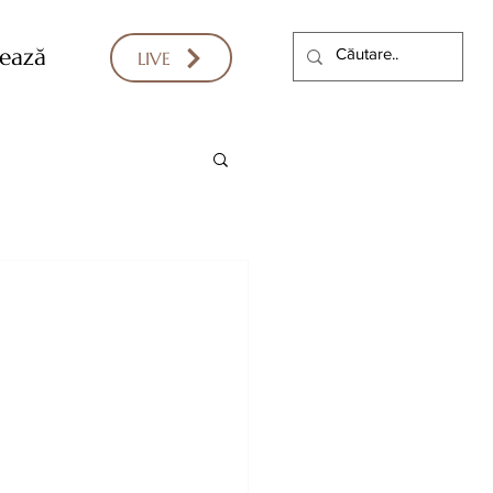
ează
LIVE