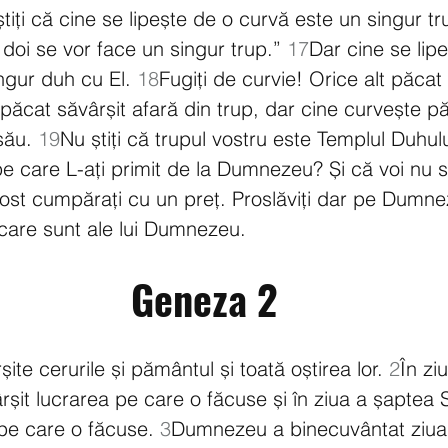
tiți că cine se lipește de o curvă este un singur t
 doi se vor face un singur trup.” 
17
Dar cine se lip
gur duh cu El. 
18
Fugiți de curvie! Orice alt păcat
păcat săvârșit afară din trup, dar cine curvește p
său. 
19
Nu știți că trupul vostru este Templul Duhul
 pe care L-ați primit de la Dumnezeu? Și că voi nu su
fost cumpărați cu un preț. Proslăviți dar pe Dumnez
, care sunt ale lui Dumnezeu.
Geneza 2
șite cerurile și pământul și toată oștirea lor. 
2
În zi
șit lucrarea pe care o făcuse și în ziua a șaptea S
 pe care o făcuse. 
3
Dumnezeu a binecuvântat ziua 