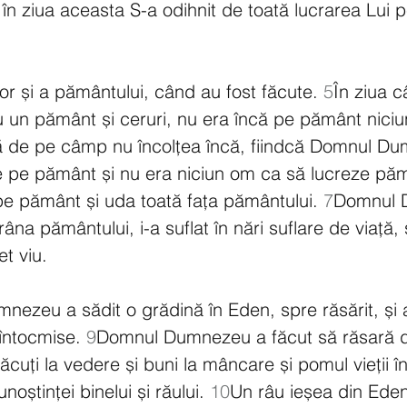
ă în ziua aceasta S-a odihnit de toată lucrarea Lui 
ilor și a pământului, când au fost făcute. 
5
În ziua c
n pământ și ceruri, nu era încă pe pământ niciu
bă de pe câmp nu încolțea încă, fiindcă Domnul D
e pe pământ și nu era niciun om ca să lucreze păm
pe pământ și uda toată fața pământului. 
7
Domnul 
âna pământului, i-a suflat în nări suflare de viață, 
et viu.
ezeu a sădit o grădină în Eden, spre răsărit, și 
întocmise. 
9
Domnul Dumnezeu a făcut să răsară 
lăcuți la vedere și buni la mâncare și pomul vieții în
noștinței binelui și răului. 
10
Un râu ieșea din Eden