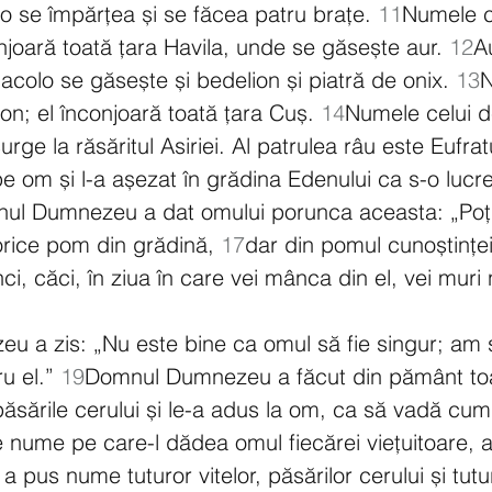
lo se împărțea și se făcea patru brațe. 
11
Numele ce
njoară toată țara Havila, unde se găsește aur. 
12
Au
acolo se găsește și bedelion și piatră de onix. 
13
N
on; el înconjoară toată țara Cuș. 
14
Numele celui de
rge la răsăritul Asiriei. Al patrulea râu este Eufratu
 om și l-a așezat în grădina Edenului ca s-o lucre
ul Dumnezeu a dat omului porunca aceasta: „Poț
rice pom din grădină, 
17
dar din pomul cunoștinței 
i, căci, în ziua în care vei mânca din el, vei muri 
 a zis: „Nu este bine ca omul să fie singur; am s
u el.” 
19
Domnul Dumnezeu a făcut din pământ toat
păsările cerului și le-a adus la om, ca să vadă cum
 nume pe care-l dădea omul fiecărei viețuitoare, a
a pus nume tuturor vitelor, păsărilor cerului și tutur