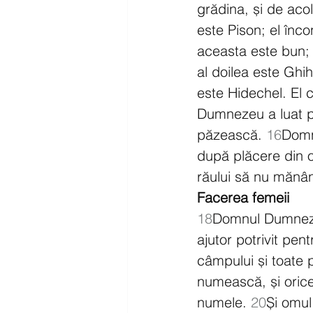
grădina, și de aco
este Pison; el înco
aceasta este bun; 
al doilea este Ghih
este Hidechel. El cu
Dumnezeu a luat pe
păzească. 
16
Domn
după plăcere din o
răului să nu mănânc
Facerea femeii
18
Domnul Dumnezeu
ajutor potrivit pentr
câmpului și toate 
numească, și orice
numele. 
20
Și omul 