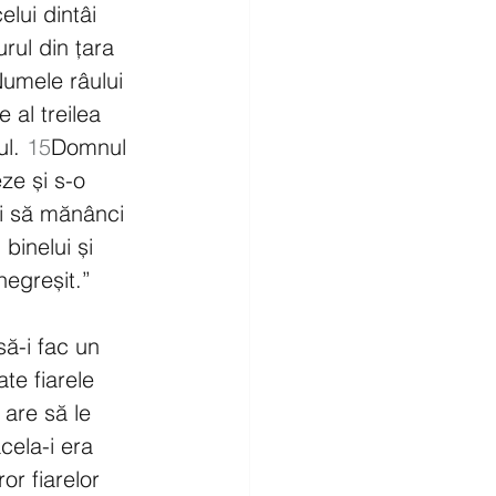
lui dintâi 
rul din țara 
umele râului 
 al treilea 
l. 
15
Domnul 
ze și s-o 
i să mănânci 
binelui și 
negreșit.”
ă-i fac un 
e fiarele 
 are să le 
cela-i era 
or fiarelor 