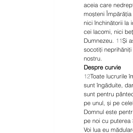
aceia care nedreptăț
moșteni Împărăția l
nici închinătorii la 
cei lacomi, nici beț
Dumnezeu. 
11
Și a
socotiți neprihăni
nostru.
Despre curvie
12
Toate lucrurile î
sunt îngăduite, da
sunt pentru pântec
pe unul, și pe cele
Domnul este pentru
pe noi cu puterea 
Voi lua eu mădulare