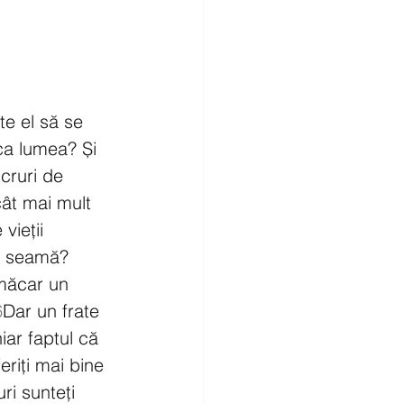
te el să se 
eca lumea? Și 
cruri de 
cât mai mult 
vieții 
în seamă? 
 măcar un 
6
Dar un frate 
iar faptul că 
eriți mai bine 
ri sunteți 