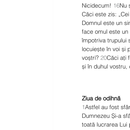
Nicidecum! 
16
Nu ș
Căci este zis: „Cei
Domnul este un sin
face omul este un 
împotriva trupului 
locuiește în voi și
voștri? 
20
Căci ați 
și în duhul vostru
Ziua de odihnă
1
Astfel au fost sfâr
Dumnezeu Și-a sfâr
toată lucrarea Lui