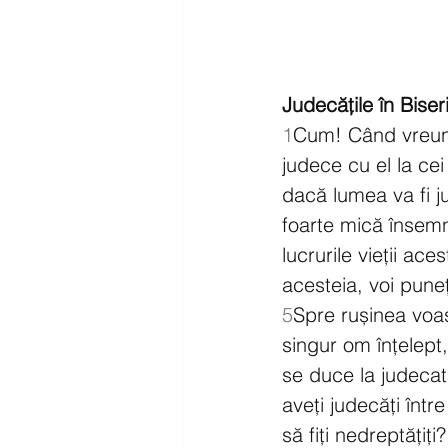
Judecățile în Biser
1
Cum! Când vreunul
judece cu el la cei n
dacă lumea va fi ju
foarte mică însem
lucrurile vieții aces
acesteia, voi pune
5
Spre rușinea voast
singur om înțelept,
se duce la judecată
aveți judecăți într
să fiți nedreptăți