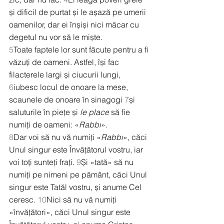
și dificil de purtat și le așază pe umerii 
oamenilor, dar ei înșiși nici măcar cu 
degetul nu vor să le miște.
5
Toate faptele lor sunt făcute pentru a fi 
văzuți de oameni. Astfel, își fac 
filacterele largi și ciucurii lungi, 
6
iubesc locul de onoare la mese, 
scaunele de onoare în sinagogi 
7
și 
saluturile în piețe și 
le place
 să fie 
numiți de oameni: «
Rabbi
».
8
Dar voi să nu vă numiți «
Rabbi
», căci 
Unul singur este Învățătorul vostru, iar 
voi toți sunteți frați. 
9
Și «tată» să nu 
numiți pe nimeni pe pământ, căci Unul 
singur este Tatăl vostru, și anume Cel 
ceresc. 
10
Nici să nu vă numiți 
«învățători», căci Unul singur este 