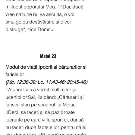
mijlocul poporului Meu. 
17
Dar, dacă 
vreo națiune nu va asculta, o voi 
smulge cu desăvârșire și o voi 
distruge“, zice Domnul.
Matei 23
Modul de viață ipocrit al cărturarilor și 
fariseilor
(Mc. 12:38-39; Lc. 11:43-46; 20:45-46)
1
Atunci Isus a vorbit mulțimilor și 
ucenicilor Săi, 
2
zicând: „Cărturarii și 
fariseii stau pe scaunul lui Moise. 
3
Deci, să faceți și să păziți toate 
lucrurile pe care vi le spun ei, dar să 
nu faceți după faptele lor, pentru că ei 
zic, dar nu fac. 
4
Ei leagă poveri grele 