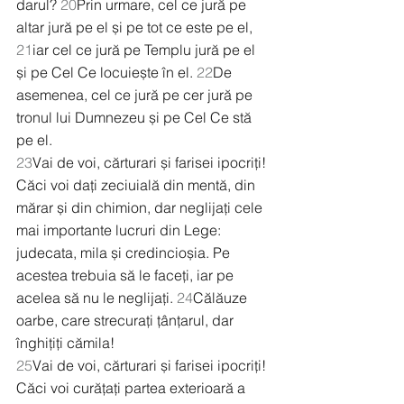
darul? 
20
Prin urmare, cel ce jură pe 
altar jură pe el și pe tot ce este pe el, 
21
iar cel ce jură pe Templu jură pe el 
și pe Cel Ce locuiește în el. 
22
De 
asemenea, cel ce jură pe cer jură pe 
tronul lui Dumnezeu și pe Cel Ce stă 
pe el.
23
Vai de voi, cărturari și farisei ipocriți! 
Căci voi dați zeciuială din mentă, din 
mărar și din chimion, dar neglijați cele 
mai importante lucruri din Lege: 
judecata, mila și credincioșia. Pe 
acestea trebuia să le faceți, iar pe 
acelea să nu le neglijați. 
24
Călăuze 
oarbe, care strecurați țânțarul, dar 
înghițiți cămila!
25
Vai de voi, cărturari și farisei ipocriți! 
Căci voi curățați partea exterioară a 