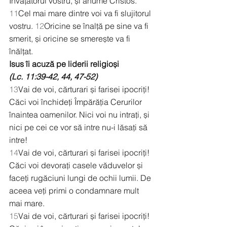
Învățătorul vostru, și anume Cristos. 
11
Cel mai mare dintre voi va fi slujitorul 
vostru. 
12
Oricine se înalță pe sine va fi 
smerit, și oricine se smerește va fi 
înălțat.
Isus îi acuză pe liderii religioși
(Lc. 11:39-42, 44, 47-52)
13
Vai de voi, cărturari și farisei ipocriți! 
Căci voi închideți Împărăția Cerurilor 
înaintea oamenilor. Nici voi nu intrați, și 
nici pe cei ce vor să intre nu-i lăsați să 
intre!
14
Vai de voi, cărturari și farisei ipocriți! 
Căci voi devorați casele văduvelor și 
faceți rugăciuni lungi de ochii lumii. De 
aceea veți primi o condamnare mult 
mai mare.
15
Vai de voi, cărturari și farisei ipocriți! 