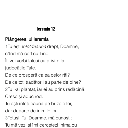
Ieremia 12
Plângerea lui Ieremia
1
Tu ești 
întotdeauna
 drept, Doamne,
când mă cert cu Tine.
Îți voi vorbi totuși cu privire la 
judecățile Tale.
De ce prosperă calea celor răi?
De ce toți trădătorii au parte de bine?
2
Tu i-ai plantat, iar ei au prins rădăcină.
Cresc și aduc rod.
Tu ești întotdeauna pe buzele lor,
dar departe de inimile lor.
3
Totuși, Tu, Doamne, mă cunoști;
Tu mă vezi și îmi cercetezi inima cu 