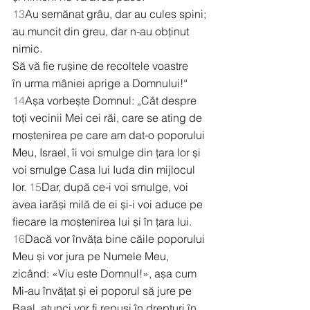
13
Au semănat grâu, dar au cules spini;
au muncit din greu, dar n-au obținut 
nimic.
Să vă fie rușine de recoltele voastre
în urma mâniei aprige a Domnului!“
14
Așa vorbește Domnul: „Cât despre 
toți vecinii Mei cei răi, care se ating de 
moștenirea pe care am dat-o poporului 
Meu, Israel, îi voi smulge din țara lor și 
voi smulge Casa lui Iuda din mijlocul 
lor. 
15
Dar, după ce-i voi smulge, voi 
avea iarăși milă de ei și-i voi aduce pe 
fiecare la moștenirea lui și în țara lui. 
16
Dacă vor învăța bine căile poporului 
Meu și vor jura pe Numele Meu, 
zicând: «Viu este Domnul!», așa cum 
Mi-au învățat și ei poporul să jure pe 
Baal, atunci vor fi repuși în drepturi în 