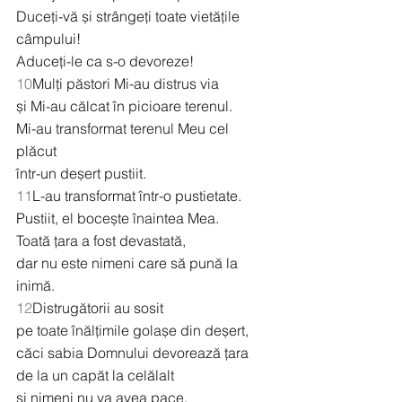
Duceți-vă și strângeți toate vietățile 
câmpului!
Aduceți-le ca s-o devoreze!
10
Mulți păstori Mi-au distrus via
și Mi-au călcat în picioare terenul.
Mi-au transformat terenul Meu cel 
plăcut
într-un deșert pustiit.
11
L-au transformat într-o pustietate.
Pustiit, el bocește înaintea Mea.
Toată țara a fost devastată,
dar nu este nimeni care să pună la 
inimă.
12
Distrugătorii au sosit
pe toate înălțimile golașe din deșert,
căci sabia Domnului devorează țara
de la un capăt la celălalt
și nimeni nu va avea pace.