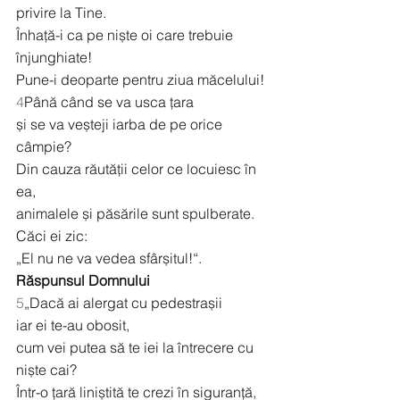
privire la Tine.
Înhață-i ca pe niște oi care trebuie 
înjunghiate!
Pune-i deoparte pentru ziua măcelului!
4
Până când se va usca țara
și se va veșteji iarba de pe orice 
câmpie?
Din cauza răutății celor ce locuiesc în 
ea,
animalele și păsările sunt spulberate.
Căci ei zic:
„El nu ne va vedea sfârșitul!“.
Răspunsul Domnului
5
„Dacă ai alergat cu pedestrașii
iar ei te-au obosit,
cum vei putea să te iei la întrecere cu 
niște cai?
Într-o țară liniștită te crezi în siguranță,