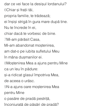
dar ce vei face la desișul Iordanului?
6
Chiar și frații tăi,
propria familie, te trădează;
ei înșiși strigă în gura mare după tine.
Nu te încrede în ei,
chiar dacă te vorbesc de bine.
7
Mi-am părăsit Casa,
Mi-am abandonat moștenirea,
am dat-o pe iubita sufletului Meu
în mâna dușmanilor ei.
8
Moștenirea Mea a ajuns pentru Mine
ca un leu în pădure:
și-a ridicat glasul împotriva Mea,
de aceea o urăsc.
9
N-a ajuns oare moștenirea Mea 
pentru Mine
o pasăre de pradă pestriță,
înconjurată de păsări de pradă?