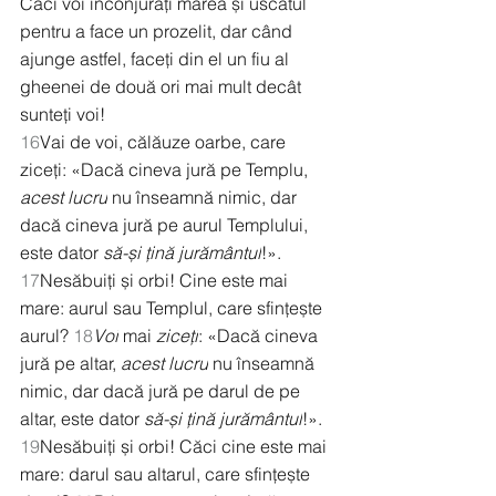
Căci voi înconjurați marea și uscatul 
pentru a face un prozelit, dar când 
ajunge astfel, faceți din el un fiu al 
gheenei de două ori mai mult decât 
sunteți voi!
16
Vai de voi, călăuze oarbe, care 
ziceți: «Dacă cineva jură pe Templu, 
acest lucru
 nu înseamnă nimic, dar 
dacă cineva jură pe aurul Templului, 
este dator 
să-și țină jurământul
!». 
17
Nesăbuiți și orbi! Cine este mai 
mare: aurul sau Templul, care sfințește 
aurul? 
18
Voi
 mai 
ziceți
: «Dacă cineva 
jură pe altar, 
acest lucru
 nu înseamnă 
nimic, dar dacă jură pe darul de pe 
altar, este dator 
să-și țină jurământul
!». 
19
Nesăbuiți și orbi! Căci cine este mai 
mare: darul sau altarul, care sfințește 