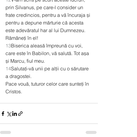
prin Silvanus, pe care-l consider un 
frate credincios, pentru a vă încuraja și 
pentru a depune mărturie că acesta 
este adevăratul har al lui Dumnezeu. 
Rămâneți în el!
13
Biserica aleasă împreună cu voi, 
care este în Babilon, vă salută. Tot așa 
și Marcu, fiul meu.
14
Salutați-vă unii pe alții cu o sărutare 
a dragostei.
Pace vouă, tuturor celor care sunteți în 
Cristos.