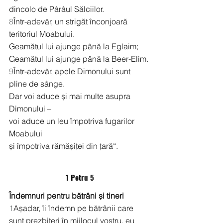
dincolo de Pârâul Sălciilor.
8
Într-adevăr, un strigăt înconjoară 
teritoriul Moabului.
Geamătul lui ajunge până la Eglaim;
Geamătul lui ajunge până la Beer-Elim.
9
Într-adevăr, apele Dimonului sunt 
pline de sânge.
Dar voi aduce și mai multe asupra 
Dimonului –
voi aduce un leu împotriva fugarilor 
Moabului
și împotriva rămășiței din țară“.
1 Petru 5
Îndemnuri pentru bătrâni și tineri
1
Așadar, îi îndemn pe bătrânii care 
sunt prezbiteri în mijlocul vostru, eu 