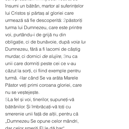
însumi un bătrân, martor al suferințelor 
lui Cristos și părtaș al gloriei care 
urmează să fie descoperită: 
2
păstoriți 
turma lui Dumnezeu, care este printre 
voi, purtându-i de grijă nu din 
obligație, ci de bunăvoie, după 
voia lui
Dumnezeu, fără a fi lacomi de câștig 
murdar, ci dornici 
de slujire
, 
3
nu ca 
unii care domniți peste cei ce v-au 
căzut la sorți, ci fiind exemple pentru 
turmă. 
4
Iar când Se va arăta Marele 
Păstor veți primi coroana gloriei, care 
nu se veștejește.
5
La fel și voi, tinerilor, supuneți-vă 
bătrânilor. Și îmbrăcați-vă toți cu 
smerenie unii față de alții, pentru că
„Dumnezeu Se opune celor mândri,
dar celor smeriți El le dă har“.