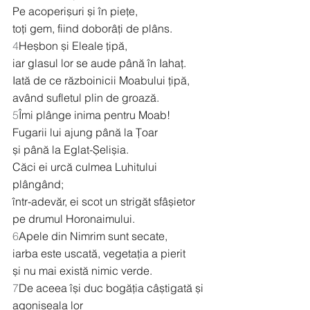
Pe acoperișuri și în piețe,
toți gem, fiind doborâți de plâns.
4
Heșbon și Eleale țipă,
iar glasul lor se aude până în Iahaț.
Iată de ce războinicii Moabului țipă,
având sufletul plin de groază.
5
Îmi plânge inima pentru Moab!
Fugarii lui ajung până la Țoar
și până la Eglat-Șelișia.
Căci ei urcă culmea Luhitului 
plângând;
într-adevăr, ei scot un strigăt sfâșietor 
pe drumul Horonaimului.
6
Apele din Nimrim sunt secate,
iarba este uscată, vegetația a pierit
și nu mai există nimic verde.
7
De aceea își duc bogăția câștigată și 
agoniseala lor