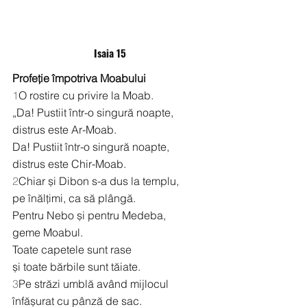
Isaia 15
Profeție împotriva Moabului
1
O rostire cu privire la Moab.
„Da! Pustiit într-o singură noapte,
distrus este Ar-Moab.
Da! Pustiit într-o singură noapte,
distrus este Chir-Moab.
2
Chiar și Dibon s-a dus la templu,
pe înălțimi, ca să plângă.
Pentru Nebo și pentru Medeba,
geme Moabul.
Toate capetele sunt rase
și toate bărbile sunt tăiate.
3
Pe străzi umblă având mijlocul 
înfășurat cu pânză de sac.