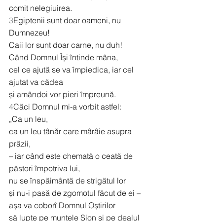
comit nelegiuirea.
3
Egiptenii sunt doar oameni, nu 
Dumnezeu!
Caii lor sunt doar carne, nu duh!
Când Domnul Își întinde mâna,
cel ce ajută se va împiedica, iar cel 
ajutat va cădea
și amândoi vor pieri împreună.
4
Căci Domnul mi-a vorbit astfel:
„Ca un leu,
ca un leu tânăr care mârâie asupra 
prăzii,
– iar când este chemată o ceată de 
păstori împotriva lui,
nu se înspăimântă de strigătul lor
și nu-i pasă de zgomotul făcut de ei –
așa va coborî Domnul Oștirilor
să lupte pe muntele Sion și pe dealul 