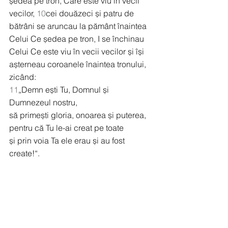
ședea pe tron, Care este viu în vecii 
vecilor, 
10
cei douăzeci și patru de 
bătrâni se aruncau la pământ înaintea 
Celui Ce ședea pe tron, I se închinau 
Celui Ce este viu în vecii vecilor și își 
așterneau coroanele înaintea tronului, 
zicând:
11
„Demn ești Tu, Domnul și 
Dumnezeul nostru,
să primești gloria, onoarea și puterea,
pentru că Tu le-ai creat pe toate
și prin voia Ta ele erau și au fost 
create!“.