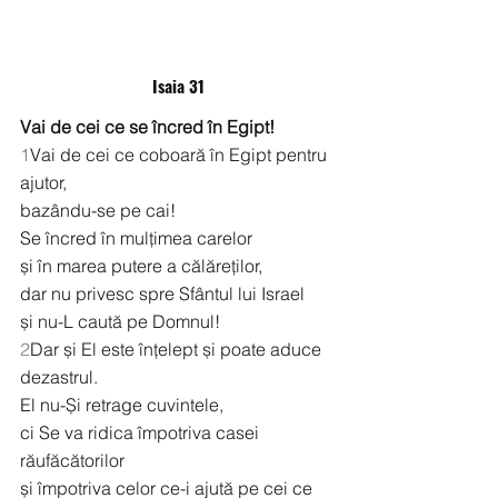
Isaia 31
Vai de cei ce se încred în Egipt!
1
Vai de cei ce coboară în Egipt pentru 
ajutor,
bazându-se pe cai!
Se încred în mulțimea carelor
și în marea putere a călăreților,
dar nu privesc spre Sfântul lui Israel
și nu-L caută pe Domnul!
2
Dar și El este înțelept și poate aduce 
dezastrul.
El nu-Și retrage cuvintele,
ci Se va ridica împotriva casei 
răufăcătorilor
și împotriva celor ce-i ajută pe cei ce 