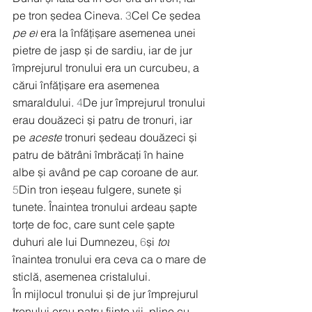
pe tron ședea Cineva. 
3
Cel Ce ședea 
pe el
 era la înfățișare asemenea unei 
pietre de jasp și de sardiu, iar de jur 
împrejurul tronului era un curcubeu, a 
cărui înfățișare era asemenea 
smaraldului. 
4
De jur împrejurul tronului 
erau douăzeci și patru de tronuri, iar 
pe 
aceste
 tronuri ședeau douăzeci și 
patru de bătrâni îmbrăcați în haine 
albe și având pe cap coroane de aur. 
5
Din tron ieșeau fulgere, sunete și 
tunete. Înaintea tronului ardeau șapte 
torțe de foc, care sunt cele șapte 
duhuri ale lui Dumnezeu, 
6
și 
tot
înaintea tronului era ceva ca o mare de 
sticlă, asemenea cristalului.
În mijlocul tronului și de jur împrejurul 
tronului erau patru ființe vii, pline cu 