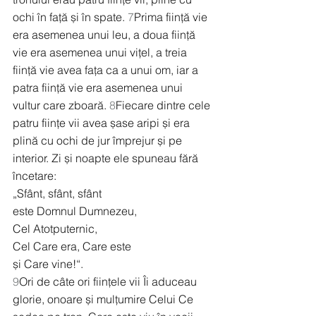
ochi în față și în spate. 
7
Prima ființă vie 
era asemenea unui leu, a doua ființă 
vie era asemenea unui vițel, a treia 
ființă vie avea fața ca a unui om, iar a 
patra ființă vie era asemenea unui 
vultur care zboară. 
8
Fiecare dintre cele 
patru ființe vii avea șase aripi și era 
plină cu ochi de jur împrejur și pe 
interior. Zi și noapte ele spuneau fără 
încetare:
„Sfânt, sfânt, sfânt
este Domnul Dumnezeu,
Cel Atotputernic,
Cel Care era, Care este
și Care vine!“.
9
Ori de câte ori ființele vii Îi aduceau 
glorie, onoare și mulțumire Celui Ce 