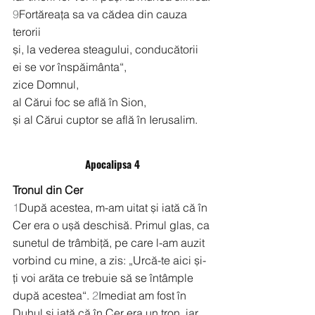
9
Fortăreața sa va cădea din cauza 
terorii
și, la vederea steagului, conducătorii 
ei se vor înspăimânta“,
zice Domnul,
al Cărui foc se află în Sion,
și al Cărui cuptor se află în Ierusalim.
Apocalipsa 4
Tronul din Cer
1
După acestea, m-am uitat și iată că în 
Cer era o ușă deschisă. Primul glas, ca 
sunetul de trâmbiță, pe care l-am auzit 
vorbind cu mine, a zis: „Urcă-te aici și-
ți voi arăta ce trebuie să se întâmple 
după acestea“. 
2
Imediat am fost în 
Duhul și iată că în Cer era un tron, iar 