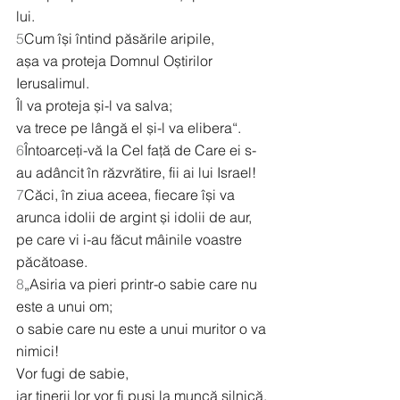
lui.
5
Cum își întind păsările aripile,
așa va proteja Domnul Oștirilor 
Ierusalimul.
Îl va proteja și-l va salva;
va trece pe lângă el și-l va elibera“.
6
Întoarceți-vă la Cel față de Care ei s-
au adâncit în răzvrătire, fii ai lui Israel! 
7
Căci, în ziua aceea, fiecare își va 
arunca idolii de argint și idolii de aur, 
pe care vi i-au făcut mâinile voastre 
păcătoase.
8
„Asiria va pieri printr-o sabie care nu 
este a unui om;
o sabie care nu este a unui muritor o va 
nimici!
Vor fugi de sabie,
iar tinerii lor vor fi puși la muncă silnică.