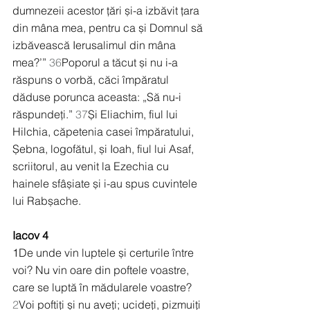
dumnezeii acestor țări și-a izbăvit țara 
din mâna mea, pentru ca și Domnul să 
izbăvească Ierusalimul din mâna 
mea?’” 
36
Poporul a tăcut și nu i-a 
răspuns o vorbă, căci împăratul 
dăduse porunca aceasta: „Să nu-i 
răspundeți.” 
37
Și Eliachim, fiul lui 
Hilchia, căpetenia casei împăratului, 
Șebna, logofătul, și Ioah, fiul lui Asaf, 
scriitorul, au venit la Ezechia cu 
hainele sfâșiate și i-au spus cuvintele 
lui Rabșache.
Iacov 4
1
De unde vin luptele și certurile între 
voi? Nu vin oare din poftele voastre, 
care se luptă în mădularele voastre? 
2
Voi poftiți și nu aveți; ucideți, pizmuiți 