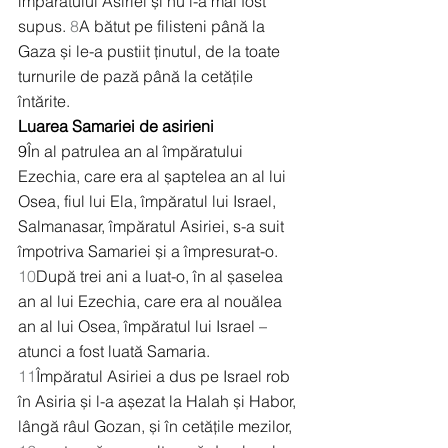
împăratului Asiriei și nu i-a mai fost 
supus. 
8
A bătut pe filisteni până la 
Gaza și le-a pustiit ținutul, de la toate 
turnurile de pază până la cetățile 
întărite.
Luarea Samariei de asirieni
9
În al patrulea an al împăratului 
Ezechia, care era al șaptelea an al lui 
Osea, fiul lui Ela, împăratul lui Israel, 
Salmanasar, împăratul Asiriei, s-a suit 
împotriva Samariei și a împresurat-o. 
10
După trei ani a luat-o, în al șaselea 
an al lui Ezechia, care era al nouălea 
an al lui Osea, împăratul lui Israel – 
atunci a fost luată Samaria. 
11
Împăratul Asiriei a dus pe Israel rob 
în Asiria și l-a așezat la Halah și Habor, 
lângă râul Gozan, și în cetățile mezilor, 