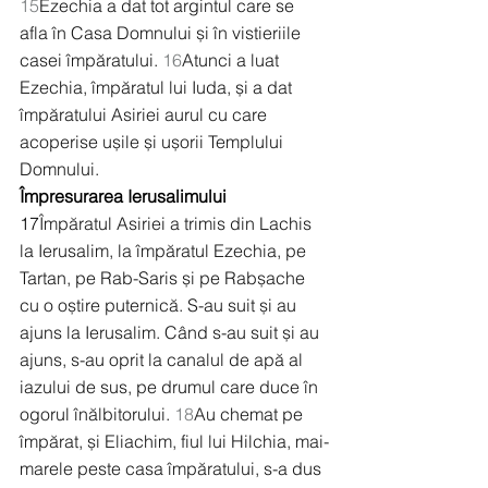
15
Ezechia a dat tot argintul care se 
afla în Casa Domnului și în vistieriile 
casei împăratului. 
16
Atunci a luat 
Ezechia, împăratul lui Iuda, și a dat 
împăratului Asiriei aurul cu care 
acoperise ușile și ușorii Templului 
Domnului.
Împresurarea Ierusalimului
17
Împăratul Asiriei a trimis din Lachis 
la Ierusalim, la împăratul Ezechia, pe 
Tartan, pe Rab-Saris și pe Rabșache 
cu o oștire puternică. S-au suit și au 
ajuns la Ierusalim. Când s-au suit și au 
ajuns, s-au oprit la canalul de apă al 
iazului de sus, pe drumul care duce în 
ogorul înălbitorului. 
18
Au chemat pe 
împărat, și Eliachim, fiul lui Hilchia, mai-
marele peste casa împăratului, s-a dus 