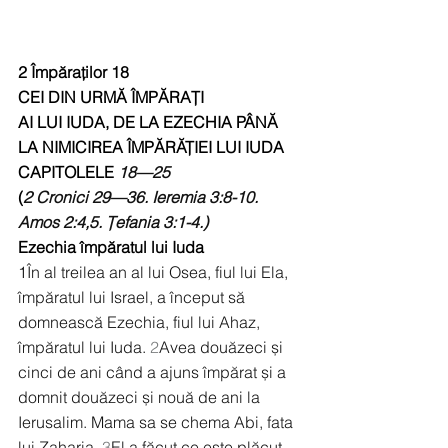
2 Împăraţilor 18
CEI DIN URMĂ ÎMPĂRAȚI
AI LUI IUDA, DE LA EZECHIA PÂNĂ 
LA NIMICIREA ÎMPĂRĂȚIEI LUI IUDA
CAPITOLELE
 18—25
(
2 Cronici 29—36. Ieremia 3:8-10. 
Amos 2:4,5. Țefania 3:1-4.)
Ezechia împăratul lui Iuda
1
În al treilea an al lui Osea, fiul lui Ela, 
împăratul lui Israel, a început să 
domnească Ezechia, fiul lui Ahaz, 
împăratul lui Iuda. 
2
Avea douăzeci și 
cinci de ani când a ajuns împărat și a 
domnit douăzeci și nouă de ani la 
Ierusalim. Mama sa se chema Abi, fata 
lui Zaharia. 
3
El a făcut ce este plăcut 