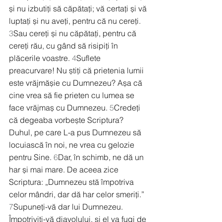
și nu izbutiți să căpătați; vă certați și vă 
luptați și nu aveți, pentru că nu cereți. 
3
Sau cereți și nu căpătați, pentru că 
cereți rău, cu gând să risipiți în 
plăcerile voastre. 
4
Suflete 
preacurvare! Nu știți că prietenia lumii 
este vrăjmășie cu Dumnezeu? Așa că 
cine vrea să fie prieten cu lumea se 
face vrăjmaș cu Dumnezeu. 
5
Credeți 
că degeaba vorbește Scriptura? 
Duhul, pe care L-a pus Dumnezeu să 
locuiască în noi, ne vrea cu gelozie 
pentru Sine. 
6
Dar, în schimb, ne dă un 
har și mai mare. De aceea zice 
Scriptura: „Dumnezeu stă împotriva 
celor mândri, dar dă har celor smeriți.” 
7
Supuneți-vă dar lui Dumnezeu. 
Împotriviți-vă diavolului, și el va fugi de 