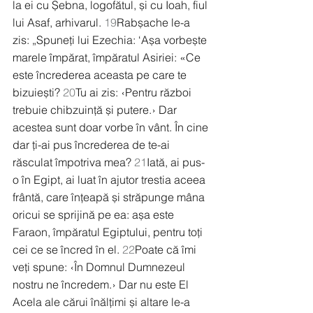
la ei cu Șebna, logofătul, și cu Ioah, fiul 
lui Asaf, arhivarul. 
19
Rabșache le-a 
zis: „Spuneți lui Ezechia: ‘Așa vorbește 
marele împărat, împăratul Asiriei: «Ce 
este încrederea aceasta pe care te 
bizuiești? 
20
Tu ai zis: ‹Pentru război 
trebuie chibzuință și putere.› Dar 
acestea sunt doar vorbe în vânt. În cine 
dar ți-ai pus încrederea de te-ai 
răsculat împotriva mea? 
21
Iată, ai pus-
o în Egipt, ai luat în ajutor trestia aceea 
frântă, care înțeapă și străpunge mâna 
oricui se sprijină pe ea: așa este 
Faraon, împăratul Egiptului, pentru toți 
cei ce se încred în el. 
22
Poate că îmi 
veți spune: ‹În Domnul Dumnezeul 
nostru ne încredem.› Dar nu este El 
Acela ale cărui înălțimi și altare le-a 