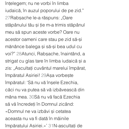
înțelegem; nu ne vorbi în limba 
iudaică, în auzul poporului de pe zid.” 
27
Rabșache le-a răspuns: „Oare 
stăpânului tău și ție m-a trimis stăpânul 
meu să spun aceste vorbe? Oare nu 
acestor oameni care stau pe zid să-și 
mănânce balega și să-și bea udul cu 
voi?” 
28
Atunci, Rabșache, înaintând, a 
strigat cu glas tare în limba iudaică și a 
zis: „Ascultați cuvântul marelui împărat, 
împăratul Asiriei! 
29
Așa vorbește 
împăratul: ‘Să nu vă înșele Ezechia, 
căci nu va putea să vă izbăvească din 
mâna mea. 
30
Să nu vă facă Ezechia 
să vă încredeți în Domnul zicând: 
«Domnul ne va izbăvi și cetatea 
aceasta nu va fi dată în mâinile 
împăratului Asiriei.»’ 
31
N-ascultați de 