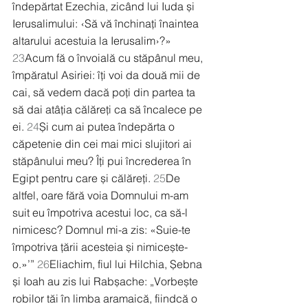
îndepărtat Ezechia, zicând lui Iuda și 
Ierusalimului: ‹Să vă închinați înaintea 
altarului acestuia la Ierusalim›?» 
23
Acum fă o învoială cu stăpânul meu, 
împăratul Asiriei: îți voi da două mii de 
cai, să vedem dacă poți din partea ta 
să dai atâția călăreți ca să încalece pe 
ei. 
24
Și cum ai putea îndepărta o 
căpetenie din cei mai mici slujitori ai 
stăpânului meu? Îți pui încrederea în 
Egipt pentru care și călăreți. 
25
De 
altfel, oare fără voia Domnului m-am 
suit eu împotriva acestui loc, ca să-l 
nimicesc? Domnul mi-a zis: «Suie-te 
împotriva țării acesteia și nimicește-
o.»’” 
26
Eliachim, fiul lui Hilchia, Șebna 
și Ioah au zis lui Rabșache: „Vorbește 
robilor tăi în limba aramaică, fiindcă o 