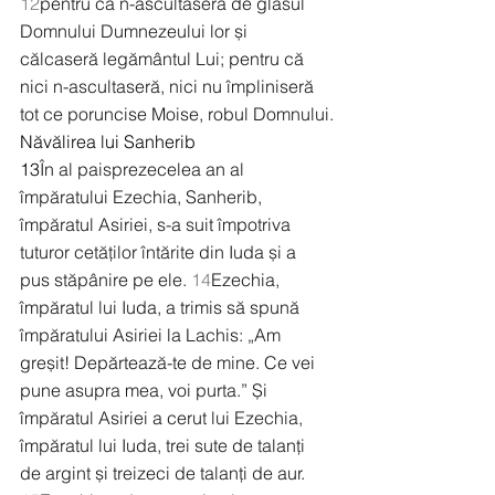
12
pentru că n-ascultaseră de glasul 
Domnului Dumnezeului lor și 
călcaseră legământul Lui; pentru că 
nici n-ascultaseră, nici nu împliniseră 
tot ce poruncise Moise, robul Domnului.
Năvălirea lui Sanherib
13
În al paisprezecelea an al 
împăratului Ezechia, Sanherib, 
împăratul Asiriei, s-a suit împotriva 
tuturor cetăților întărite din Iuda și a 
pus stăpânire pe ele. 
14
Ezechia, 
împăratul lui Iuda, a trimis să spună 
împăratului Asiriei la Lachis: „Am 
greșit! Depărtează-te de mine. Ce vei 
pune asupra mea, voi purta.” Și 
împăratul Asiriei a cerut lui Ezechia, 
împăratul lui Iuda, trei sute de talanți 
de argint și treizeci de talanți de aur. 