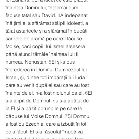
înaintea Domnului, întocmai cum 
făcuse tatăl său David. 
4
A îndepărtat 
înălțimile, a sfărâmat stâlpii idolești, a 
tăiat astarteele și a sfărâmat în bucăți 
șarpele de aramă pe care-l făcuse 
Moise, căci copiii lui Israel arseseră 
până atunci tămâie înaintea lui: îl 
numeau Nehuștan. 
5
El și-a pus 
încrederea în Domnul Dumnezeul lui 
Israel; și, dintre toți împărații lui Iuda 
care au venit după el sau care au fost 
înainte de el, n-a fost niciunul ca el. 
6
El 
s-a alipit de Domnul, nu s-a abătut de 
la El și a păzit poruncile pe care le 
dăduse lui Moise Domnul. 
7
Și Domnul 
a fost cu Ezechia, care a izbutit în tot 
ce a făcut. El s-a răsculat împotriva 