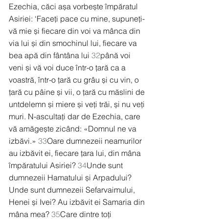
Ezechia, căci așa vorbește împăratul 
Asiriei: ‘Faceți pace cu mine, supuneți-
vă mie și fiecare din voi va mânca din 
via lui și din smochinul lui, fiecare va 
bea apă din fântâna lui 
32
până voi 
veni și vă voi duce într-o țară ca a 
voastră, într-o țară cu grâu și cu vin, o 
țară cu pâine și vii, o țară cu măslini de 
untdelemn și miere și veți trăi, și nu veți 
muri. N-ascultați dar de Ezechia, care 
vă amăgește zicând: «Domnul ne va 
izbăvi.» 
33
Oare dumnezeii neamurilor 
au izbăvit ei, fiecare țara lui, din mâna 
împăratului Asiriei? 
34
Unde sunt 
dumnezeii Hamatului și Arpadului? 
Unde sunt dumnezeii Sefarvaimului, 
Henei și Ivei? Au izbăvit ei Samaria din 
mâna mea? 
35
Care dintre toți 