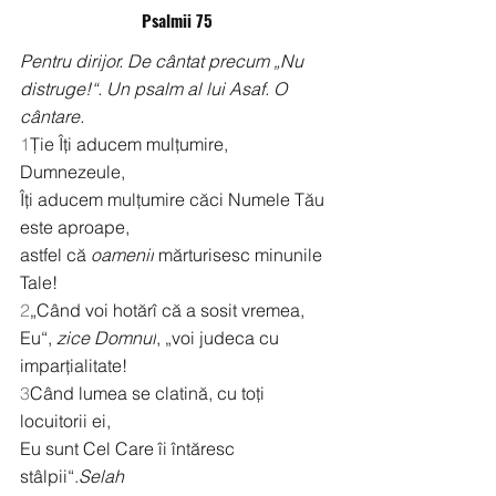
Psalmii 75
Pentru dirijor. De cântat precum „Nu 
distruge!“. Un psalm al lui Asaf. O 
cântare.
1
Ție Îți aducem mulțumire, 
Dumnezeule,
Îți aducem mulțumire căci Numele Tău 
este aproape,
astfel că 
oamenii
 mărturisesc minunile 
Tale!
2
„Când voi hotărî că a sosit vremea,
Eu“, 
zice Domnul
, „voi judeca cu 
imparțialitate!
3
Când lumea se clatină, cu toți 
locuitorii ei,
Eu sunt Cel Care îi întăresc 
stâlpii“.
Selah