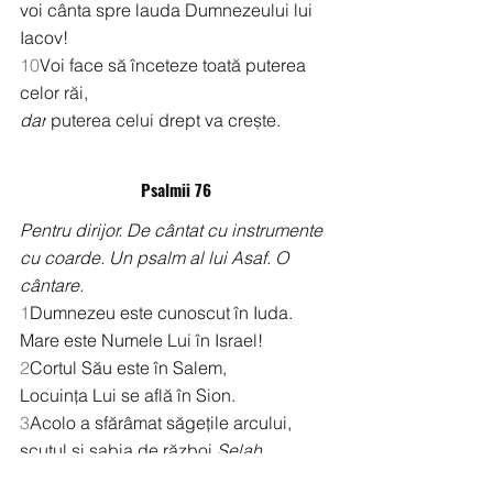
voi cânta spre lauda Dumnezeului lui 
Iacov!
10
Voi face să înceteze toată puterea 
celor răi,
dar
 puterea celui drept va crește.
Psalmii 76
Pentru dirijor. De cântat cu instrumente 
cu coarde. Un psalm al lui Asaf. O 
cântare.
1
Dumnezeu este cunoscut în Iuda.
Mare este Numele Lui în Israel!
2
Cortul Său este în Salem,
Locuința Lui se află în Sion.
3
Acolo a sfărâmat săgețile arcului,
scutul și sabia de război.
Selah
4
Tu ești luminos, mai măreț