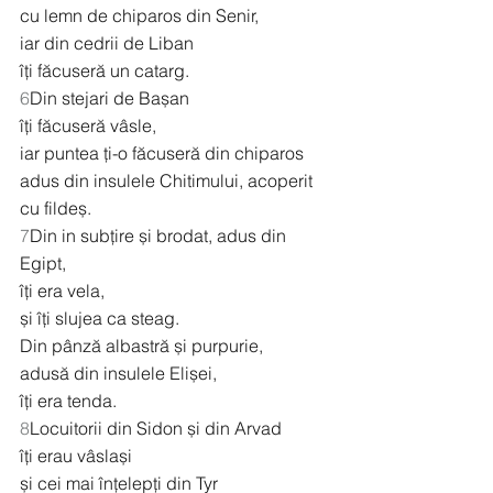
cu lemn de chiparos din Senir,
iar din cedrii de Liban
îți făcuseră un catarg.
6
Din stejari de Bașan
îți făcuseră vâsle,
iar puntea ți-o făcuseră din chiparos
adus din insulele Chitimului, acoperit 
cu fildeș.
7
Din in subțire și brodat, adus din 
Egipt,
îți era vela,
și îți slujea ca steag.
Din pânză albastră și purpurie,
adusă din insulele Elișei,
îți era tenda.
8
Locuitorii din Sidon și din Arvad
îți erau vâslași
și cei mai înțelepți din Tyr