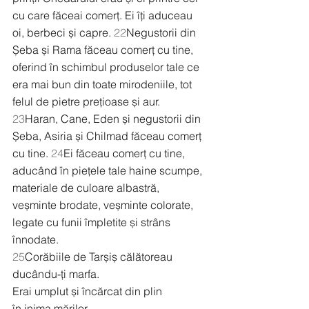
cu care făceai comerț. Ei îți aduceau 
oi, berbeci și capre. 
22
Negustorii din 
Șeba și Rama făceau comerț cu tine, 
oferind în schimbul produselor tale ce 
era mai bun din toate mirodeniile, tot 
felul de pietre prețioase și aur.
23
Haran, Cane, Eden și negustorii din 
Șeba, Asiria și Chilmad făceau comerț 
cu tine. 
24
Ei făceau comerț cu tine, 
aducând în piețele tale haine scumpe, 
materiale de culoare albastră, 
veșminte brodate, veșminte colorate, 
legate cu funii împletite și strâns 
înnodate.
25
Corăbiile de Tarșiș călătoreau 
ducându-ți marfa.
Erai umplut și încărcat din plin
în inima mărilor.