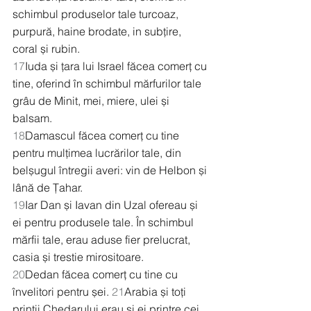
schimbul produselor tale turcoaz, 
purpură, haine brodate, in subțire, 
coral și rubin.
17
Iuda și țara lui Israel făcea comerț cu 
tine, oferind în schimbul mărfurilor tale 
grâu de Minit, mei, miere, ulei și 
balsam.
18
Damascul făcea comerț cu tine 
pentru mulțimea lucrărilor tale, din 
belșugul întregii averi: vin de Helbon și 
lână de Țahar.
19
Iar Dan și Iavan din Uzal ofereau și 
ei pentru produsele tale. În schimbul 
mărfii tale, erau aduse fier prelucrat, 
casia și trestie mirositoare.
20
Dedan făcea comerț cu tine cu 
învelitori pentru șei. 
21
Arabia și toți 
prinții Chedarului erau și ei printre cei 