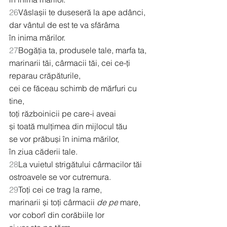
26
Vâslașii te duseseră la ape adânci,
dar vântul de est te va sfărâma
în inima mărilor.
27
Bogăția ta, produsele tale, marfa ta,
marinarii tăi, cârmacii tăi, cei ce-ți 
reparau crăpăturile,
cei ce făceau schimb de mărfuri cu 
tine,
toți războinicii pe care-i aveai
și toată mulțimea din mijlocul tău
se vor prăbuși în inima mărilor,
în ziua căderii tale.
28
La vuietul strigătului cârmacilor tăi
ostroavele se vor cutremura.
29
Toți cei ce trag la rame,
marinarii și toți cârmacii 
de pe
 mare,
vor coborî din corăbiile lor