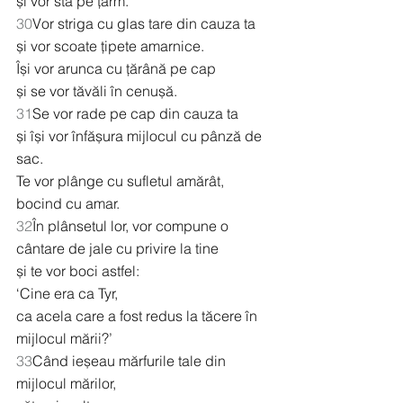
și vor sta pe țărm.
30
Vor striga cu glas tare din cauza ta
și vor scoate țipete amarnice.
Își vor arunca cu țărână pe cap
și se vor tăvăli în cenușă.
31
Se vor rade pe cap din cauza ta
și își vor înfășura mijlocul cu pânză de 
sac.
Te vor plânge cu sufletul amărât,
bocind cu amar.
32
În plânsetul lor, vor compune o 
cântare de jale cu privire la tine
și te vor boci astfel:
‘Cine era ca Tyr,
ca acela care a fost redus la tăcere în 
mijlocul mării?’
33
Când ieșeau mărfurile tale din 
mijlocul mărilor,