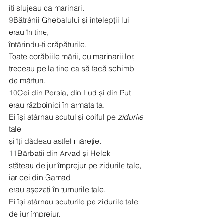
îți slujeau ca marinari.
9
Bătrânii Ghebalului și înțelepții lui 
erau în tine,
întărindu-ți crăpăturile.
Toate corăbiile mării, cu marinarii lor,
treceau pe la tine ca să facă schimb 
de mărfuri.
10
Cei din Persia, din Lud și din Put
erau războinici în armata ta.
Ei își atârnau scutul și coiful pe 
zidurile
tale
și îți dădeau astfel măreție.
11
Bărbații din Arvad și Helek
stăteau de jur împrejur pe zidurile tale,
iar cei din Gamad
erau așezați în turnurile tale.
Ei își atârnau scuturile pe zidurile tale, 
de jur împrejur,