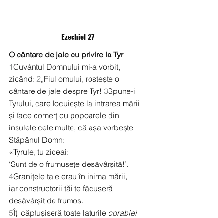
Ezechiel 27
O cântare de jale cu privire la Tyr
1
Cuvântul Domnului mi-a vorbit, 
zicând: 
2
„Fiul omului, rostește o 
cântare de jale despre Tyr! 
3
Spune-i 
Tyrului, care locuiește la intrarea mării 
și face comerț cu popoarele din 
insulele cele multe, că așa vorbește 
Stăpânul Domn:
«Tyrule, tu ziceai:
‘Sunt de o frumusețe desăvârșită!’.
4
Granițele tale erau în inima mării,
iar constructorii tăi te făcuseră 
desăvârșit de frumos.
5
Îți căptușiseră toate laturile 
corabiei