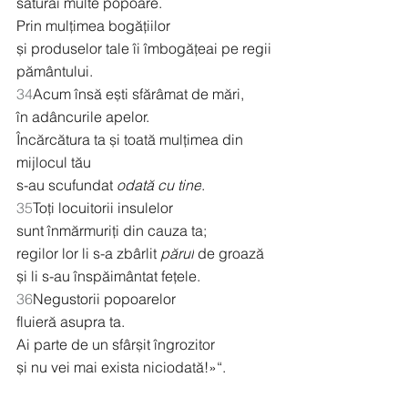
săturai multe popoare.
Prin mulțimea bogățiilor
și produselor tale îi îmbogățeai pe regii 
pământului.
34
Acum însă ești sfărâmat de mări,
în adâncurile apelor.
Încărcătura ta și toată mulțimea din 
mijlocul tău
s-au scufundat 
odată cu tine
.
35
Toți locuitorii insulelor
sunt înmărmuriți din cauza ta;
regilor lor li s-a zbârlit 
părul
 de groază
și li s-au înspăimântat fețele.
36
Negustorii popoarelor
fluieră asupra ta.
Ai parte de un sfârșit îngrozitor
și nu vei mai exista niciodată!»“.