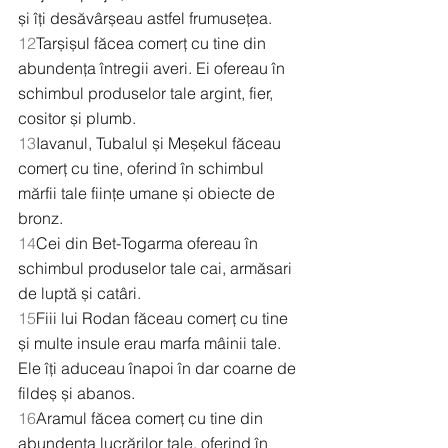
și îți desăvârșeau astfel frumusețea.
12
Tarșișul făcea comerț cu tine din 
abundența întregii averi. Ei ofereau în 
schimbul produselor tale argint, fier, 
cositor și plumb.
13
Iavanul, Tubalul și Meșekul făceau 
comerț cu tine, oferind în schimbul 
mărfii tale ființe umane și obiecte de 
bronz.
14
Cei din Bet-Togarma ofereau în 
schimbul produselor tale cai, armăsari 
de luptă și catâri.
15
Fiii lui Rodan făceau comerț cu tine 
și multe insule erau marfa mâinii tale. 
Ele îți aduceau înapoi în dar coarne de 
fildeș și abanos.
16
Aramul făcea comerț cu tine din 
abundența lucrărilor tale, oferind în 