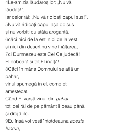
4
Le-am zis lăudăroșilor: „Nu vă 
lăudați!“,
iar celor răi: „Nu vă ridicați capul sus!“.
5
Nu vă ridicați capul așa de sus
și nu vorbiți cu atâta aroganță,
6
căci nici de la est, nici de la vest
și nici din deșert nu vine înălțarea,
7
ci Dumnezeu este Cel Ce judecă!
El coboară și tot El înalță!
8
Căci în mâna Domnului se află un 
pahar;
vinul spumegă în el, complet 
amestecat.
Când El varsă vinul din 
pahar
,
toți cei răi de pe pământ îi beau până 
și drojdiile.
9
Eu însă voi vesti întotdeauna 
aceste 
lucruri
;