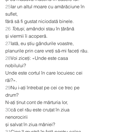
25
Iar un altul moare cu amărăciune în 
suflet,
fără să fi gustat niciodată binele.
26
Totuși,
 amândoi stau în țărână
și viermii îi acoperă.
27
Iată, eu știu gândurile voastre,
planurile prin care vreți să-mi faceți rău.
28
Voi ziceți: «Unde este casa 
nobilului?
Unde este cortul în care locuiesc cei 
răi?».
29
Nu i-ați întrebat pe cei ce trec pe 
drum?
N-ați ținut cont de mărturia lor,
30
că cel rău este cruțat în ziua 
nenorocirii
și salvat în ziua mâniei?
31
Cine îl mustră în față pentru calea 