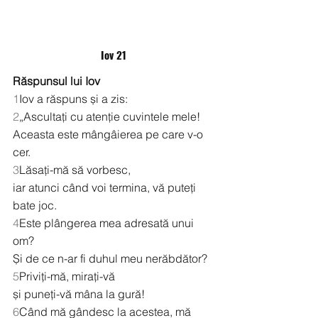
Iov 21
Răspunsul lui Iov
1
Iov a răspuns și a zis:
2
„Ascultați cu atenție cuvintele mele!
Aceasta este mângâierea pe care v-o 
cer.
3
Lăsați-mă să vorbesc,
iar atunci când voi termina, vă puteți 
bate joc.
4
Este plângerea mea adresată unui 
om?
Și de ce n-ar fi duhul meu nerăbdător?
5
Priviți-mă, mirați-vă
și puneți-vă mâna la gură!
6
Când mă gândesc la acestea, mă 