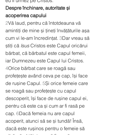
eu Îl urmez pe Cristos.
Despre închinare, autoritate și 
acoperirea capului
2
Vă laud, pentru că întotdeauna vă 
amintiți de mine și țineți învățăturile așa 
cum vi le-am încredințat. 
3
Dar vreau să 
știți că 
Isus
 Cristos este Capul oricărui 
bărbat, că bărbatul este capul femeii, 
iar Dumnezeu este Capul lui Cristos. 
4
Orice bărbat care se roagă sau 
profețește având ceva pe cap, își face 
de rușine Capul. 
5
Și orice femeie care 
se roagă sau profețește cu capul 
descoperit, își face de rușine capul ei, 
pentru că este ca și cum ar fi rasă pe 
cap. 
6
Dacă femeia nu are capul 
acoperit, atunci să se și tundă! Însă, 
dacă este rușinos pentru o femeie să 