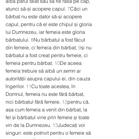
aibă părul tăiat sau să fie rasă pe cap, 
atunci să-și acopere capul. 
7
Căci un 
bărbat nu este dator să-și acopere 
capul, pentru că el este chipul și gloria 
lui Dumnezeu, iar femeia este gloria 
bărbatului. 
8
Nu bărbatul a fost făcut 
din femeie, ci femeia din bărbat, 
9
și nu 
bărbatul a fost creat pentru femeie, ci 
femeia pentru bărbat. 
10
De aceea 
femeia trebuie să aibă 
un semn al
autorității asupra capului ei, din cauza 
îngerilor. 
11
Cu toate acestea, în 
Domnul, femeia nu este fără bărbat, 
nici bărbatul fără femeie, 
12
pentru că, 
așa cum femeia a venit din bărbat, la 
fel și bărbatul vine prin femeie și toate 
vin de la Dumnezeu. 
13
Judecați voi 
singuri: este potrivit pentru o femeie să 