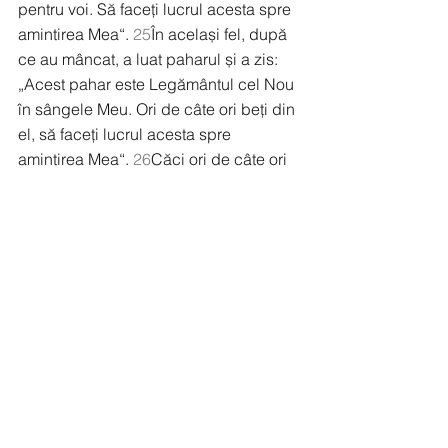
pentru voi. Să faceți lucrul acesta spre 
amintirea Mea“. 
25
În același fel, după 
ce au mâncat, a luat paharul și a zis: 
„Acest pahar este Legământul cel Nou 
în sângele Meu. Ori de câte ori beți din 
el, să faceți lucrul acesta spre 
amintirea Mea“. 
26
Căci ori de câte ori 
mâncați această pâine și beți acest 
pahar, proclamați moartea Domnului, 
până când va veni El.
27
De aceea, oricine mănâncă pâinea 
sau bea paharul Domnului într-un mod 
nedemn, va fi vinovat de trupul și 
sângele Domnului. 
28
Fiecare
 om să se 
cerceteze deci pe sine și, astfel, să 
mănânce din pâinea 
aceasta
 și să bea 
din paharul 
acesta
. 
29
Căci cel ce 
mănâncă și bea fără să distingă trupul 