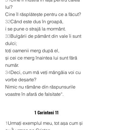
lui?
Cine îl răsplătește pentru ce a făcut?
32
Când este dus în groapă,
i se pune o strajă la mormânt.
33
Bulgării de pământ din vale îi sunt 
dulci;
toți oamenii merg după el,
și cei ce merg înaintea lui sunt fără 
număr.
34
Deci, cum mă veți mângâia voi cu 
vorbe deșarte?
Nimic nu rămâne din răspunsurile 
voastre în afară de falsitate“.
1 Corinteni 11
1
Urmați exemplul meu, tot așa cum și 