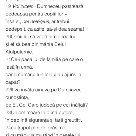
19
Voi ziceți
: «Dumnezeu păstrează 
pedeapsa pentru copiii lor!».
Însă el, 
cel nelegiuit
, ar trebui 
pedepsit, ca astfel să-și dea seama!
20
Ochii lui să vadă nimicirea lui
și el să bea din mânia Celui 
Atotputernic.
21
Ce-i pasă lui de familia pe care o 
lasă în urmă,
când numărul lunilor lui au ajuns la 
capăt?
22
Îl va învăța cineva pe Dumnezeu 
cunoștința,
pe El, Cel Care judecă pe cei înălțați?
23
Un om moare în plină putere,
în deplină siguranță și fără greutăți,
24
cu trupul plin de grăsime
și cu măduva mustind în oasele lui.