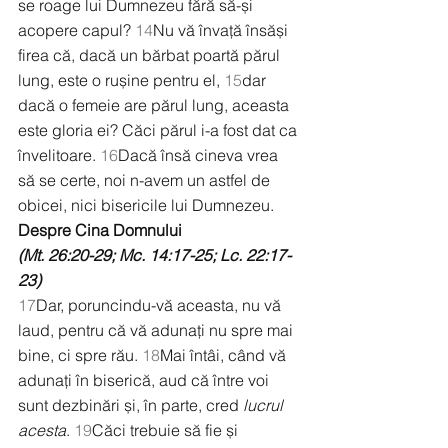
se roage lui Dumnezeu fără să-și 
acopere capul? 
14
Nu vă învață însăși 
firea că, dacă un bărbat poartă părul 
lung, este o rușine pentru el, 
15
dar 
dacă o femeie are părul lung, aceasta 
este gloria ei? Căci părul i-a fost dat ca 
învelitoare. 
16
Dacă însă cineva vrea 
să se certe, noi n-avem un astfel de 
obicei, nici bisericile lui Dumnezeu.
Despre Cina Domnului
(Mt. 26:20-29; Mc. 14:17-25; Lc. 22:17-
23)
17
Dar, poruncindu-vă aceasta, nu vă 
laud, pentru că vă adunați nu spre mai 
bine, ci spre rău. 
18
Mai întâi, când vă 
adunați în biserică, aud că între voi 
sunt dezbinări și, în parte, cred 
lucrul 
acesta
. 
19
Căci trebuie să fie și 