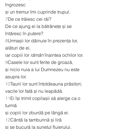
îngrozesc
și un tremur îmi cuprinde trupul.
7
De ce trăiesc cei răi?
De ce ajung ei la bătrânețe și se 
întăresc în putere?
8
Urmașii lor dăinuie în prezența lor, 
alături de ei,
iar copiii lor 
rămân
 înaintea ochilor lor.
9
Casele lor sunt ferite de groază,
și nicio nuia a lui Dumnezeu nu este 
asupra lor.
10
Taurii lor sunt întotdeauna prăsitori;
vacile lor fată și nu leapădă.
11
Ei își trimit copilașii să alerge ca o 
turmă
și copiii lor zburdă pe lângă ei.
12
Cântă la tamburină și liră
și se bucură la sunetul fluierului.