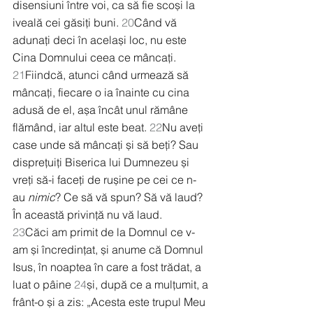
disensiuni între voi, ca să fie scoși la 
iveală cei găsiți buni. 
20
Când vă 
adunați deci în același loc, nu este 
Cina Domnului ceea ce mâncați. 
21
Fiindcă, atunci când urmează să 
mâncați, fiecare o ia înainte cu cina 
adusă de el, așa încât unul rămâne 
flămând, iar altul este beat. 
22
Nu aveți 
case unde să mâncați și să beți? Sau 
disprețuiți Biserica lui Dumnezeu și 
vreți să-i faceți de rușine pe cei ce n-
au 
nimic
? Ce să vă spun? Să vă laud? 
În această privință nu vă laud.
23
Căci am primit de la Domnul ce v-
am și încredințat, și anume că Domnul 
Isus, în noaptea în care a fost trădat, a 
luat o pâine 
24
și, după ce a mulțumit, a 
frânt-o și a zis: „Acesta este trupul Meu 