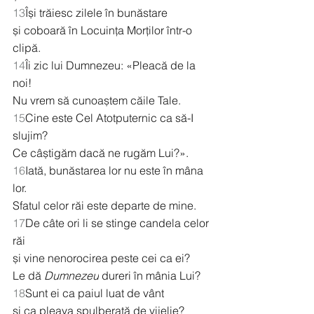
13
Își trăiesc zilele în bunăstare
și coboară în Locuința Morților într-o 
clipă.
14
Îi zic lui Dumnezeu: «Pleacă de la 
noi!
Nu vrem să cunoaștem căile Tale.
15
Cine este Cel Atotputernic ca să-I 
slujim?
Ce câștigăm dacă ne rugăm Lui?».
16
Iată, bunăstarea lor nu este în mâna 
lor.
Sfatul celor răi este departe de mine.
17
De câte ori li se stinge candela celor 
răi
și vine nenorocirea peste cei ca ei?
Le dă 
Dumnezeu
 dureri în mânia Lui?
18
Sunt ei ca paiul luat de vânt
și ca pleava spulberată de vijelie?