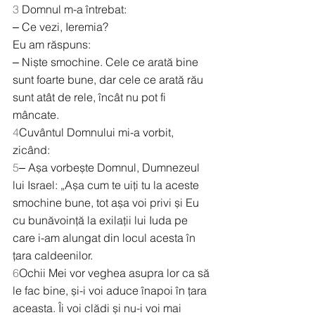
3
 Domnul m-a întrebat:
‒ Ce vezi, Ieremia?
Eu am răspuns:
‒ Niște smochine. Cele ce arată bine 
sunt foarte bune, dar cele ce arată rău 
sunt atât de rele, încât nu pot fi 
mâncate.
4
Cuvântul Domnului mi-a vorbit, 
zicând:
5
‒ Așa vorbește Domnul, Dumnezeul 
lui Israel: „Așa cum te uiți tu la aceste 
smochine bune, tot așa voi privi și Eu 
cu bunăvoință la exilații lui Iuda pe 
care i-am alungat din locul acesta în 
țara caldeenilor.
6
Ochii Mei vor veghea asupra lor ca să 
le fac bine, și-i voi aduce înapoi în țara 
aceasta. Îi voi clădi și nu-i voi mai 