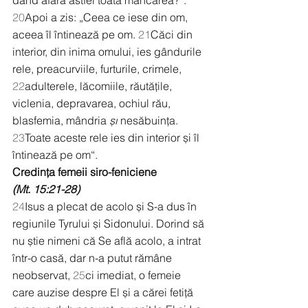
dând afară astfel toată mâncarea?“.
20
Apoi a zis: „Ceea ce iese din om, 
aceea îl întinează pe om. 
21
Căci din 
interior, din inima omului, ies gândurile 
rele, preacurviile, furturile, crimele, 
22
adulterele, lăcomiile, răutățile, 
viclenia, depravarea, ochiul rău, 
blasfemia, mândria 
și
 nesăbuința. 
23
Toate aceste rele ies din interior și îl 
întinează pe om“.
Credința femeii siro-feniciene
(Mt. 15:21-28)
24
Isus a plecat de acolo și S-a dus în 
regiunile Tyrului și Sidonului. Dorind să 
nu știe nimeni că Se află acolo, a intrat 
într-o casă, dar n-a putut rămâne 
neobservat, 
25
ci imediat, o femeie 
care auzise despre El și a cărei fetiță 