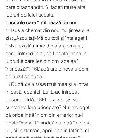
care o răspândiți. Și faceți multe alte 
lucruri de felul acesta.
Lucrurile care îl întinează pe om
14
Isus a chemat din nou mulțimea și a 
zis: „Ascultați-Mă cu toții și înțelegeți! 
15
Nu există nimic din afara omului, 
care, intrând în el, să-l poată întina, ci 
lucrurile care ies din om, acelea îl 
întinează!“. 
16
Dacă are cineva urechi 
de auzit să audă!
17
După 
ce a lăsat
 mulțimea și a intrat 
în casă, ucenicii Lui L-au întrebat 
despre pildă. 
18
El le-a zis: „Și voi 
sunteți tot fără pricepere? Nu înțelegeți 
că orice intră în om din exterior nu-l 
poate întina, 
19
fiindcă nu intră în inima 
lui, ci în stomac, apoi iese în latrină, el 