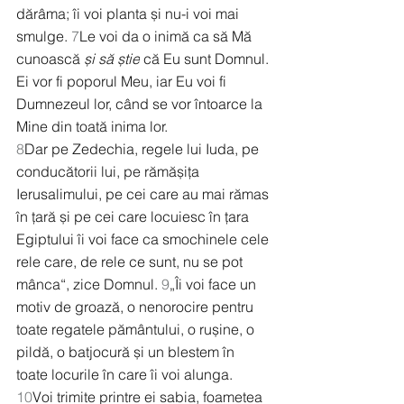
dărâma; îi voi planta și nu-i voi mai 
smulge. 
7
Le voi da o inimă ca să Mă 
cunoască 
și să știe
 că Eu sunt Domnul. 
Ei vor fi poporul Meu, iar Eu voi fi 
Dumnezeul lor, când se vor întoarce la 
Mine din toată inima lor.
8
Dar pe Zedechia, regele lui Iuda, pe 
conducătorii lui, pe rămășița 
Ierusalimului, pe cei care au mai rămas 
în țară și pe cei care locuiesc în țara 
Egiptului îi voi face ca smochinele cele 
rele care, de rele ce sunt, nu se pot 
mânca“, zice Domnul. 
9
„Îi voi face un 
motiv de groază, o nenorocire pentru 
toate regatele pământului, o rușine, o 
pildă, o batjocură și un blestem în 
toate locurile în care îi voi alunga. 
10
Voi trimite printre ei sabia, foametea 