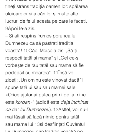
țineți strâns tradiția oamenilor: spălarea 
ulcioarelor și a cănilor și multe alte 
lucruri de felul acesta pe care le faceți.
9
Apoi le-a zis:
‒ Și ați respins frumos porunca lui 
Dumnezeu ca să păstrați tradiția 
voastră! 
10
Căci Moise a zis: „Să-ți 
respecți tatăl și mama“ și „Cel ce-și 
vorbește de rău tatăl sau mama să fie 
pedepsit cu moartea“. 
11
Însă voi 
ziceți: „Un om nu este vinovat dacă îi 
spune tatălui său sau mamei sale: 
«Orice ajutor ai putea primi de la mine 
este 
korban
»“ (adică este 
deja închinat 
ca
 dar 
lui Dumnezeu
). 
12
Astfel, voi nu-l 
mai lăsați să facă nimic pentru tatăl 
sau mama lui 
13
și desființați Cuvântul 
lui Dumnezeu prin tradiția voastră pe 