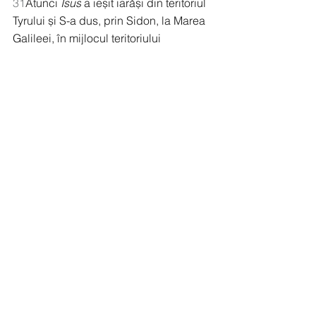
31
Atunci 
Isus
 a ieșit iarăși din teritoriul 
Tyrului și S-a dus, prin Sidon, la Marea 
Galileei, în mijlocul teritoriului 
Decapolisului. 
32
Au adus la El un 
surd, care totodată vorbea greu, și L-
au rugat să-Și pună mâna peste el.
33
Isus l-a luat deoparte din mulțime, Și-
a pus degetele în urechile lui și i-a 
atins limba cu scuipatul Lui. 
34
Apoi a 
privit spre cer, a oftat și a zis: „
Efata
!“, 
care înseamnă: „Deschide-te!“. 
35
Și 
imediat i s-au deschis urechile, i s-a 
descleștat limba și a început să 
vorbească bine. 
36
Isus le-a poruncit 
să nu spună nimănui, dar cu cât le 
poruncea să nu spună, cu atât ei 
proclamau 
aceasta
 mai mult. 
37
Ei erau 
uimiți peste măsură și ziceau: „El pe 