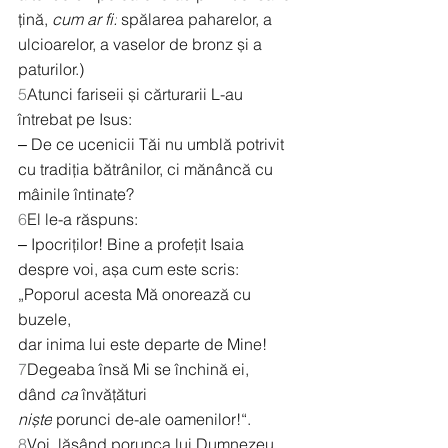
țină, 
cum ar fi:
 spălarea paharelor, a 
ulcioarelor, a vaselor de bronz și a 
paturilor.)
5
Atunci fariseii și cărturarii L-au 
întrebat pe Isus:
‒ De ce ucenicii Tăi nu umblă potrivit 
cu tradiția bătrânilor, ci mănâncă cu 
mâinile întinate?
6
El le-a răspuns:
‒ Ipocriților! Bine a profețit Isaia 
despre voi, așa cum este scris:
„Poporul acesta Mă onorează cu 
buzele,
dar inima lui este departe de Mine!
7
Degeaba însă Mi se închină ei,
dând 
ca
 învățături
niște
 porunci de-ale oamenilor!“.
8
Voi, lăsând porunca lui Dumnezeu, 