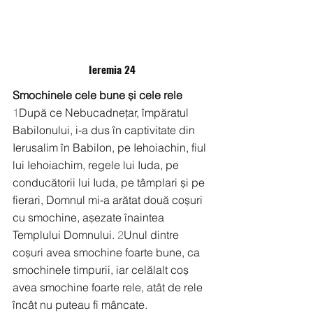
Ieremia 24
Smochinele cele bune și cele rele
1
După ce Nebucadnețar, împăratul 
Babilonului, i-a dus în captivitate din 
Ierusalim în Babilon, pe Iehoiachin, fiul 
lui Iehoiachim, regele lui Iuda, pe 
conducătorii lui Iuda, pe tâmplari și pe 
fierari, Domnul mi-a arătat două coșuri 
cu smochine, așezate înaintea 
Templului Domnului. 
2
Unul dintre 
coșuri avea smochine foarte bune, ca 
smochinele timpurii, iar celălalt coș 
avea smochine foarte rele, atât de rele 
încât nu puteau fi mâncate.