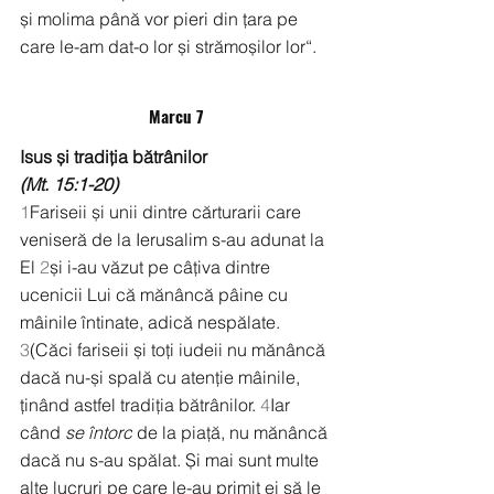
și molima până vor pieri din țara pe 
care le-am dat-o lor și strămoșilor lor“.
Marcu 7
Isus și tradiția bătrânilor
(Mt. 15:1-20)
1
Fariseii și unii dintre cărturarii care 
veniseră de la Ierusalim s-au adunat la 
El 
2
și i-au văzut pe câțiva dintre 
ucenicii Lui că mănâncă pâine cu 
mâinile întinate, adică nespălate. 
3
(Căci fariseii și toți iudeii nu mănâncă 
dacă nu-și spală cu atenție mâinile, 
ținând astfel tradiția bătrânilor. 
4
Iar 
când 
se întorc
 de la piață, nu mănâncă 
dacă nu s-au spălat. Și mai sunt multe 
alte lucruri pe care le-au primit ei să le 