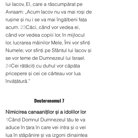
lui Iacov, El, care a răscumpărat pe 
Avraam: „Acum Iacov nu va mai roși de 
rușine și nu i se va mai îngălbeni fața 
acum. 
23
Căci, când vor vedea ei, 
când vor vedea copiii lor, în mijlocul 
lor, lucrarea mâinilor Mele, Îmi vor sfinți 
Numele; vor sfinți pe Sfântul lui Iacov și 
se vor teme de Dumnezeul lui Israel. 
24
Cei rătăciți cu duhul vor căpăta 
pricepere și cei ce cârteau vor lua 
învățătură.”
Deuteronomul 7
Nimicirea canaaniților și a idolilor lor
1
Când Domnul Dumnezeul tău te va 
aduce în țara în care vei intra și o vei 
lua în stăpânire și va izgoni dinaintea 