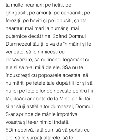
ta multe neamuri: pe hetiți, pe 
ghirgasiți, pe amoriți, pe canaaniți, pe 
fereziți, pe heviți și pe iebusiți, șapte 
neamuri mai mari la număr și mai 
puternice decât tine, 
2
când Domnul 
Dumnezeul tău ți le va da în mâini și le 
vei bate, să le nimicești cu 
desăvârșire, să nu închei legământ cu 
ele și să n-ai milă de ele. 
3
Să nu te 
încuscrești cu popoarele acestea, să 
nu măriți pe fetele tale după fiii lor și să 
nu iei pe fetele lor de neveste pentru fiii 
tăi, 
4
căci ar abate de la Mine pe fiii tăi 
și ar sluji astfel altor dumnezei; Domnul 
S-ar aprinde de mânie împotriva 
voastră și te-ar nimici îndată. 
5
Dimpotrivă, iată cum să vă purtați cu 
ele: să le surpați altarele, să le 