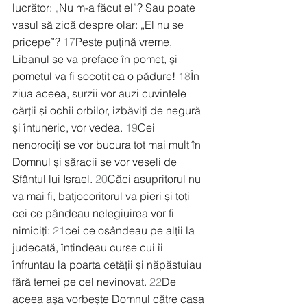
lucrător: „Nu m-a făcut el”? Sau poate 
vasul să zică despre olar: „El nu se 
pricepe”? 
17
Peste puțină vreme, 
Libanul se va preface în pomet, și 
pometul va fi socotit ca o pădure! 
18
În 
ziua aceea, surzii vor auzi cuvintele 
cărții și ochii orbilor, izbăviți de negură 
și întuneric, vor vedea. 
19
Cei 
nenorociți se vor bucura tot mai mult în 
Domnul și săracii se vor veseli de 
Sfântul lui Israel. 
20
Căci asupritorul nu 
va mai fi, batjocoritorul va pieri și toți 
cei ce pândeau nelegiuirea vor fi 
nimiciți: 
21
cei ce osândeau pe alții la 
judecată, întindeau curse cui îi 
înfruntau la poarta cetății și năpăstuiau 
fără temei pe cel nevinovat. 
22
De 
aceea așa vorbește Domnul către casa 