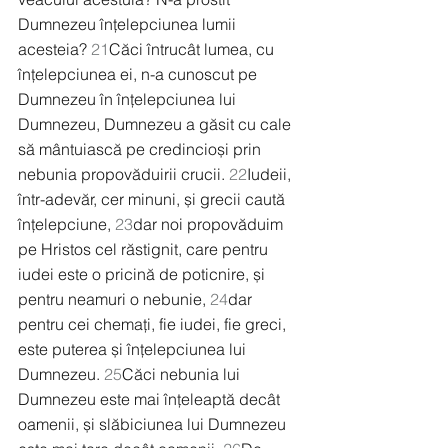
Dumnezeu înțelepciunea lumii 
acesteia? 
21
Căci întrucât lumea, cu 
înțelepciunea ei, n-a cunoscut pe 
Dumnezeu în înțelepciunea lui 
Dumnezeu, Dumnezeu a găsit cu cale 
să mântuiască pe credincioși prin 
nebunia propovăduirii crucii. 
22
Iudeii, 
într-adevăr, cer minuni, și grecii caută 
înțelepciune, 
23
dar noi propovăduim 
pe Hristos cel răstignit, care pentru 
iudei este o pricină de poticnire, și 
pentru neamuri o nebunie, 
24
dar 
pentru cei chemați, fie iudei, fie greci, 
este puterea și înțelepciunea lui 
Dumnezeu. 
25
Căci nebunia lui 
Dumnezeu este mai înțeleaptă decât 
oamenii, și slăbiciunea lui Dumnezeu 