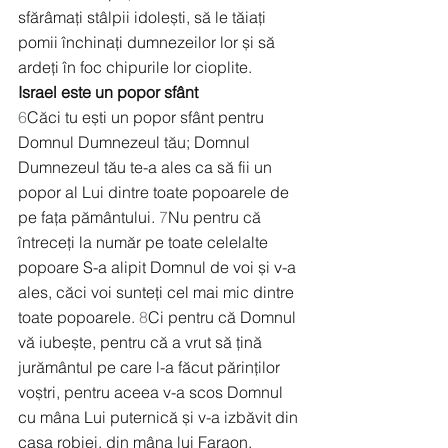
sfărâmați stâlpii idolești, să le tăiați 
pomii închinați dumnezeilor lor și să 
ardeți în foc chipurile lor cioplite.
Israel este un popor sfânt
6
Căci tu ești un popor sfânt pentru 
Domnul Dumnezeul tău; Domnul 
Dumnezeul tău te-a ales ca să fii un 
popor al Lui dintre toate popoarele de 
pe fața pământului. 
7
Nu pentru că 
întreceți la număr pe toate celelalte 
popoare S-a alipit Domnul de voi și v-a 
ales, căci voi sunteți cel mai mic dintre 
toate popoarele. 
8
Ci pentru că Domnul 
vă iubește, pentru că a vrut să țină 
jurământul pe care l-a făcut părinților 
voștri, pentru aceea v-a scos Domnul 
cu mâna Lui puternică și v-a izbăvit din 
casa robiei, din mâna lui Faraon, 