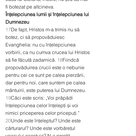
fi botezat pe altcineva.
Înțelepciunea lumii și înțelepciunea lui 
Dumnezeu
17
De fapt, Hristos m-a trimis nu să 
botez, ci să propovăduiesc 
Evanghelia: nu cu înțelepciunea 
vorbirii, ca nu cumva crucea lui Hristos 
să fie făcută zadarnică. 
18
Fiindcă 
propovăduirea crucii este o nebunie 
pentru cei ce sunt pe calea pierzării, 
dar pentru noi, care suntem pe calea 
mântuirii, este puterea lui Dumnezeu. 
19
Căci este scris: „Voi prăpădi 
înțelepciunea celor înțelepți și voi 
nimici priceperea celor pricepuți.” 
20
Unde este înțeleptul? Unde este 
cărturarul? Unde este vorbărețul 
veacului acestuia? N-a prostit 