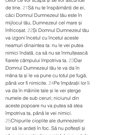
celor ce vor scăpa și se vor ascunde 
de tine. 
21
Să nu te înspăimânți de ei, 
căci Domnul Dumnezeul tău este în 
mijlocul tău, Dumnezeul cel mare și 
înfricoșat. 
22
Și Domnul Dumnezeul tău 
va izgoni încetul cu încetul aceste 
neamuri dinaintea ta: nu le vei putea 
nimici îndată, ca să nu se înmulțească 
fiarele câmpului împotriva ta. 
23
Dar 
Domnul Dumnezeul tău le va da în 
mâna ta și le va pune cu totul pe fugă, 
până vor fi nimicite. 
24
Pe împărații lor îi 
va da în mâinile tale și le vei șterge 
numele de sub ceruri; niciunul din 
aceste popoare nu va putea să stea 
împotriva ta, până le vei nimici. 
25
Chipurile cioplite ale dumnezeilor 
lor să le ardeți în foc. Să nu poftești și 