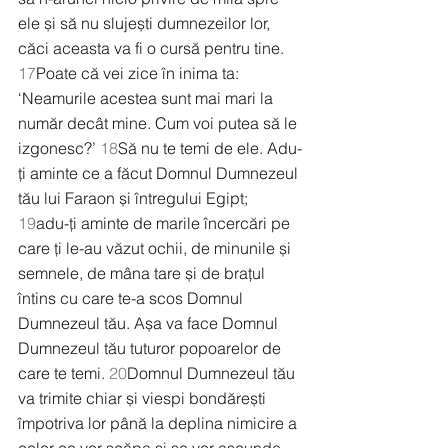
ele și să nu slujești dumnezeilor lor, 
căci aceasta va fi o cursă pentru tine. 
17
Poate că vei zice în inima ta: 
‘Neamurile acestea sunt mai mari la 
număr decât mine. Cum voi putea să le 
izgonesc?’ 
18
Să nu te temi de ele. Adu-
ți aminte ce a făcut Domnul Dumnezeul 
tău lui Faraon și întregului Egipt; 
19
adu-ți aminte de marile încercări pe 
care ți le-au văzut ochii, de minunile și 
semnele, de mâna tare și de brațul 
întins cu care te-a scos Domnul 
Dumnezeul tău. Așa va face Domnul 
Dumnezeul tău tuturor popoarelor de 
care te temi. 
20
Domnul Dumnezeul tău 
va trimite chiar și viespi bondărești 
împotriva lor până la deplina nimicire a 