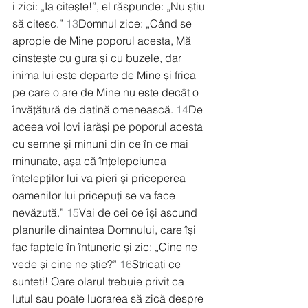
i zici: „Ia citește!”, el răspunde: „Nu știu 
să citesc.” 
13
Domnul zice: „Când se 
apropie de Mine poporul acesta, Mă 
cinstește cu gura și cu buzele, dar 
inima lui este departe de Mine și frica 
pe care o are de Mine nu este decât o 
învățătură de datină omenească. 
14
De 
aceea voi lovi iarăși pe poporul acesta 
cu semne și minuni din ce în ce mai 
minunate, așa că înțelepciunea 
înțelepților lui va pieri și priceperea 
oamenilor lui pricepuți se va face 
nevăzută.” 
15
Vai de cei ce își ascund 
planurile dinaintea Domnului, care își 
fac faptele în întuneric și zic: „Cine ne 
vede și cine ne știe?” 
16
Stricați ce 
sunteți! Oare olarul trebuie privit ca 
lutul sau poate lucrarea să zică despre 