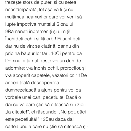
trezește stors de puteri și cu setea 
neastâmpărată, tot așa va fi și cu 
mulțimea neamurilor care vor veni să 
lupte împotriva muntelui Sionului. 
9
Rămâneți încremeniți și uimiți! 
Închideți ochii și fiți orbi! Ei sunt beți, 
dar nu de vin; se clatină, dar nu din 
pricina băuturilor tari. 
10
Ci pentru că 
Domnul a turnat peste voi un duh de 
adormire; v-a închis ochii, prorocilor, și 
v-a acoperit capetele, văzătorilor. 
11
De 
aceea toată descoperirea 
dumnezeiască a ajuns pentru voi ca 
vorbele unei cărți pecetluite. Dacă o 
dai cuiva care știe să citească și-i zici: 
„Ia citește!”, el răspunde: „Nu pot, căci 
este pecetluită!” 
12
Sau dacă dai 
cartea unuia care nu știe să citească și-