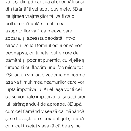
va ieși din pământ ca al unei năluci și 
din țărână îți vei șopti cuvintele. 
5
Dar 
mulțimea vrăjmașilor tăi va fi ca o 
pulbere măruntă și mulțimea 
asupritorilor va fi ca pleava care 
zboară, și aceasta deodată, într-o 
clipă.” 
6
De la Domnul oștirilor va veni 
pedeapsa, cu tunete, cutremure de 
pământ și pocnet puternic, cu vijelie și 
furtună și cu flacăra unui foc mistuitor. 
7
Și, ca un vis, ca o vedenie de noapte, 
așa va fi mulțimea neamurilor care vor 
lupta împotriva lui Ariel, așa vor fi cei 
ce se vor bate împotriva lui și cetățuiei 
lui, strângându-l de aproape. 
8
După 
cum cel flămând visează că mănâncă 
și se trezește cu stomacul gol și după 
cum cel însetat visează că bea și se 