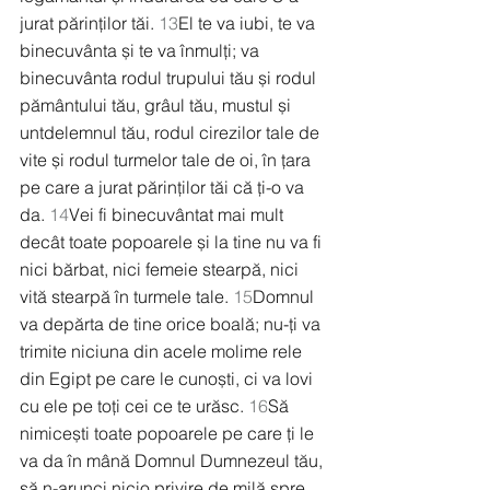
jurat părinților tăi. 
13
El te va iubi, te va 
binecuvânta și te va înmulți; va 
binecuvânta rodul trupului tău și rodul 
pământului tău, grâul tău, mustul și 
untdelemnul tău, rodul cirezilor tale de 
vite și rodul turmelor tale de oi, în țara 
pe care a jurat părinților tăi că ți-o va 
da. 
14
Vei fi binecuvântat mai mult 
decât toate popoarele și la tine nu va fi 
nici bărbat, nici femeie stearpă, nici 
vită stearpă în turmele tale. 
15
Domnul 
va depărta de tine orice boală; nu-ți va 
trimite niciuna din acele molime rele 
din Egipt pe care le cunoști, ci va lovi 
cu ele pe toți cei ce te urăsc. 
16
Să 
nimicești toate popoarele pe care ți le 
va da în mână Domnul Dumnezeul tău, 
să n-arunci nicio privire de milă spre 