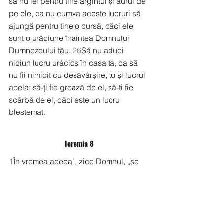
să nu iei pentru tine argintul și aurul de 
pe ele, ca nu cumva aceste lucruri să 
ajungă pentru tine o cursă, căci ele 
sunt o urâciune înaintea Domnului 
Dumnezeului tău. 
26
Să nu aduci 
niciun lucru urâcios în casa ta, ca să 
nu fii nimicit cu desăvârșire, tu și lucrul 
acela; să-ți fie groază de el, să-ți fie 
scârbă de el, căci este un lucru 
blestemat.
Ieremia 8
1
În vremea aceea”, zice Domnul, „se 
vor scoate din mormintele lor oasele 
împăraților lui Iuda, oasele căpeteniilor 
lui, oasele preoților, oasele prorocilor și 
oasele locuitorilor Ierusalimului. 
2
Le 