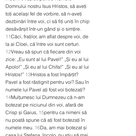
Domnului nostru Isus Hristos, să aveți 
toți același fel de vorbire, să n-aveți 
dezbinări între voi, ci să fiți uniți în chip 
desăvârșit într-un gând și o simțire. 
11
Căci, fraților, am aflat despre voi, de 
la ai Cloei, că între voi sunt certuri. 
12
Vreau să spun că fiecare din voi 
zice: „Eu sunt al lui Pavel!” „Și eu al lui 
Apolo!” „Și eu al lui Chifa!” „Și eu al lui 
Hristos!” 
13
Hristos a fost împărțit? 
Pavel a fost răstignit pentru voi? Sau în 
numele lui Pavel ați fost voi botezați? 
14
Mulțumesc lui Dumnezeu că n-am 
botezat pe niciunul din voi, afară de 
Crisp și Gaius, 
15
pentru ca nimeni să 
nu poată spune că ați fost botezați în 
numele meu. 
16
Da, am mai botezat și 
casa lui Stefana, încolo, nu știu să mai 