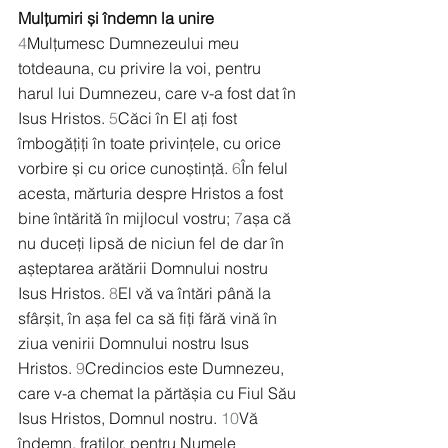
Mulțumiri și îndemn la unire
4
Mulțumesc Dumnezeului meu 
totdeauna, cu privire la voi, pentru 
harul lui Dumnezeu, care v-a fost dat în 
Isus Hristos. 
5
Căci în El ați fost 
îmbogățiți în toate privințele, cu orice 
vorbire și cu orice cunoștință. 
6
În felul 
acesta, mărturia despre Hristos a fost 
bine întărită în mijlocul vostru; 
7
așa că 
nu duceți lipsă de niciun fel de dar în 
așteptarea arătării Domnului nostru 
Isus Hristos. 
8
El vă va întări până la 
sfârșit, în așa fel ca să fiți fără vină în 
ziua venirii Domnului nostru Isus 
Hristos. 
9
Credincios este Dumnezeu, 
care v-a chemat la părtășia cu Fiul Său 
Isus Hristos, Domnul nostru. 
10
Vă 
îndemn, fraților, pentru Numele 