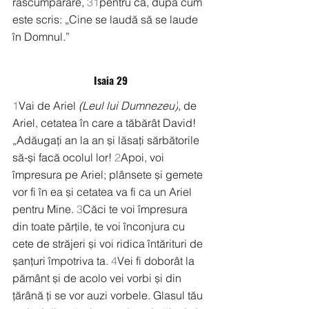
răscumpărare, 
31
pentru ca, după cum 
este scris: „Cine se laudă să se laude 
în Domnul.”
Isaia 29
1
Vai de Ariel 
(Leul lui Dumnezeu)
, de 
Ariel, cetatea în care a tăbărât David! 
„Adăugați an la an și lăsați sărbătorile 
să-și facă ocolul lor! 
2
Apoi, voi 
împresura pe Ariel; plânsete și gemete 
vor fi în ea și cetatea va fi ca un Ariel 
pentru Mine. 
3
Căci te voi împresura 
din toate părțile, te voi înconjura cu 
cete de străjeri și voi ridica întărituri de 
șanțuri împotriva ta. 
4
Vei fi doborât la 
pământ și de acolo vei vorbi și din 
țărână ți se vor auzi vorbele. Glasul tău 