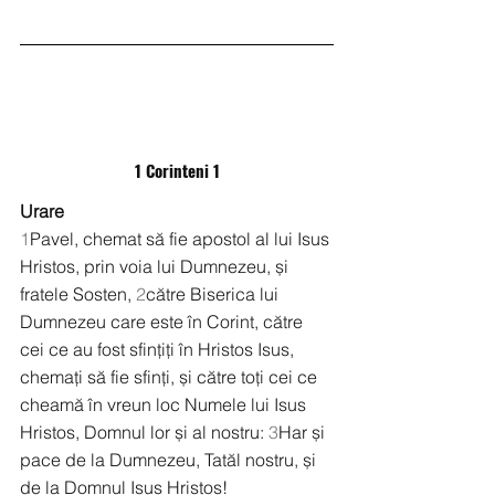
1 Corinteni 1
Urare
1
Pavel, chemat să fie apostol al lui Isus 
Hristos, prin voia lui Dumnezeu, și 
fratele Sosten, 
2
către Biserica lui 
Dumnezeu care este în Corint, către 
cei ce au fost sfințiți în Hristos Isus, 
chemați să fie sfinți, și către toți cei ce 
cheamă în vreun loc Numele lui Isus 
Hristos, Domnul lor și al nostru: 
3
Har și 
pace de la Dumnezeu, Tatăl nostru, și 
de la Domnul Isus Hristos!