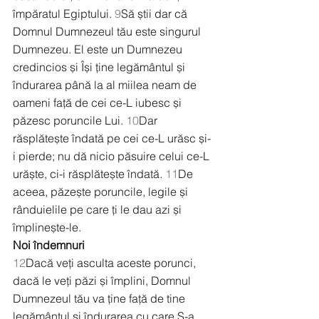
împăratul Egiptului. 
9
Să știi dar că 
Domnul Dumnezeul tău este singurul 
Dumnezeu. El este un Dumnezeu 
credincios și Își ține legământul și 
îndurarea până la al miilea neam de 
oameni față de cei ce-L iubesc și 
păzesc poruncile Lui. 
10
Dar 
răsplătește îndată pe cei ce-L urăsc și-
i pierde; nu dă nicio păsuire celui ce-L 
urăște, ci-i răsplătește îndată. 
11
De 
aceea, păzește poruncile, legile și 
rânduielile pe care ți le dau azi și 
împlinește-le.
Noi îndemnuri
12
Dacă veți asculta aceste porunci, 
dacă le veți păzi și împlini, Domnul 
Dumnezeul tău va ține față de tine 
legământul și îndurarea cu care S-a 