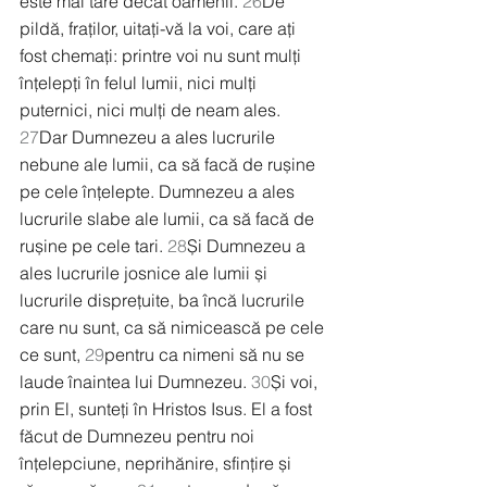
este mai tare decât oamenii. 
26
De 
pildă, fraților, uitați-vă la voi, care ați 
fost chemați: printre voi nu sunt mulți 
înțelepți în felul lumii, nici mulți 
puternici, nici mulți de neam ales. 
27
Dar Dumnezeu a ales lucrurile 
nebune ale lumii, ca să facă de rușine 
pe cele înțelepte. Dumnezeu a ales 
lucrurile slabe ale lumii, ca să facă de 
rușine pe cele tari. 
28
Și Dumnezeu a 
ales lucrurile josnice ale lumii și 
lucrurile disprețuite, ba încă lucrurile 
care nu sunt, ca să nimicească pe cele 
ce sunt, 
29
pentru ca nimeni să nu se 
laude înaintea lui Dumnezeu. 
30
Și voi, 
prin El, sunteți în Hristos Isus. El a fost 
făcut de Dumnezeu pentru noi 
înțelepciune, neprihănire, sfințire și 