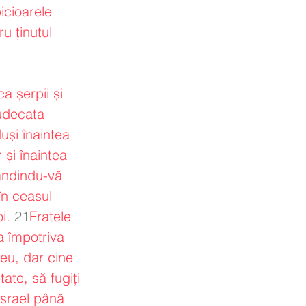
icioarele 
u ținutul 
ca șerpii și 
judecata 
duși înaintea 
 și înaintea 
gândindu-vă 
în ceasul 
i.
21
Fratele 
la împotriva 
Meu, dar cine 
ate, să fugiți 
Israel până 