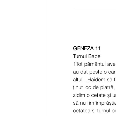
GENEZA 11
Turnul Babel
1Tot pământul avea
au dat peste o câm
altul: „Haidem să 
ținut loc de piatră,
zidim o cetate și u
să nu fim împrăștia
cetatea și turnul pe