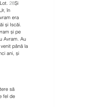
Lot. 
28
Și 
r, în 
Avram era 
i și Iscăi. 
vram și pe 
 său Avram. Au 
venit până la 
ci ani, și 
tere să 
 fel de 