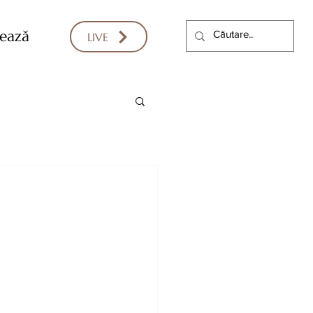
ează
LIVE