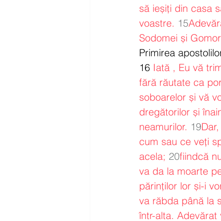
să ieșiți din casa 
voastre.
15
Adevăra
Sodomei și Gomore
Primirea apostolil
16 
Iată , Eu vă trim
fără răutate ca po
soboarelor și vă vo
dregătorilor și înai
neamurilor.
19
Dar,
cum sau ce veți sp
acela;
20
fiindcă nu
va da la moarte pe 
părinților lor și-i v
va răbda până la sf
într-alta. Adevărat