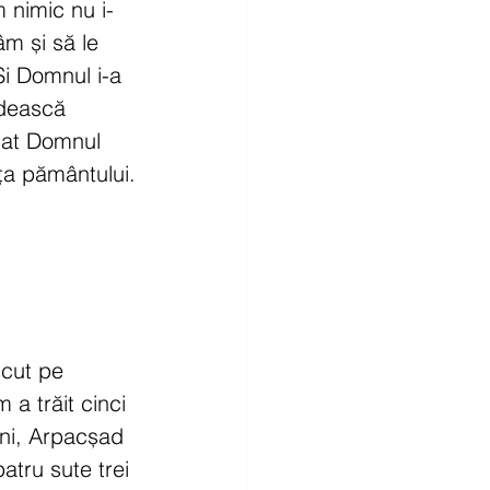
 nimic nu i-
m și să le 
Și Domnul i-a 
idească 
cat Domnul 
ța pământului.
scut pe 
a trăit cinci 
ani, Arpacșad 
atru sute trei 