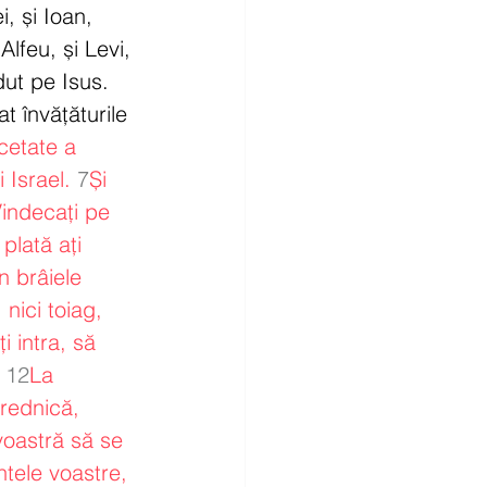
i, și Ioan, 
Alfeu, și Levi, 
ut pe Isus. 
t învățăturile 
cetate a 
 Israel.
7
Și 
indecați pe 
 plată ați 
în brâiele 
 nici toiag, 
i intra, să 
12
La 
rednică, 
oastră să se 
ntele voastre, 