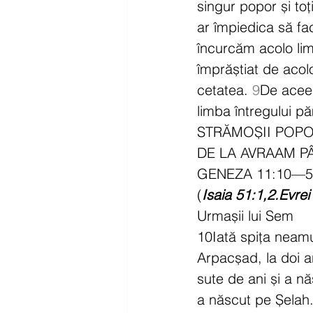
singur popor și to
ar împiedica să fa
încurcăm acolo lim
împrăștiat de acol
cetatea. 
9
De aceea
limba întregului p
STRĂMOȘII POPO
DE LA AVRAAM PÂ
GENEZA 11:10—5
(
Isaia 51:1,2.Evrei
Urmașii lui Sem
10Iată spița neamu
Arpacșad, la doi a
sute de ani și a născ
a născut pe Șelah.