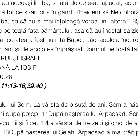
ți au aceeași limbă, și iată de ce s-au apucat; acum
că tot ce și-au pus în gând. 
7
Haidem să Ne coborâ
ba, ca să nu-și mai înțeleagă vorba unii altora!” 
8
o pe toată fața pământului, așa că au încetat să z
, cetatea a fost numită Babel, căci acolo a încur
ământ și de acolo i-a împrăștiat Domnul pe toată fa
RULUI ISRAEL
NĂ LA IOSIF
0:26
 11:13-16,39,40.)
lui lui Sem. La vârsta de o sută de ani, Sem a nă
ni după potop. 
11
După nașterea lui Arpacșad, Sem 
ut fii și fiice. 
12
La vârsta de treizeci și cinci de 
 
13
După nașterea lui Șelah, Arpacșad a mai trăit p