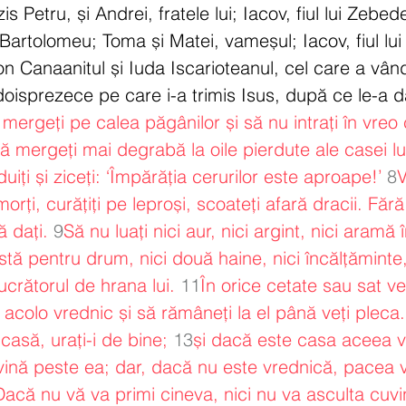
is Petru, și Andrei, fratele lui; Iacov, fiul lui Zebede
i Bartolomeu; Toma și Matei, vameșul; Iacov, fiul lui 
n Canaanitul și Iuda Iscarioteanul, cel care a vând
doisprezece pe care i-a trimis Isus, după ce le-a da
mergeți pe calea păgânilor și să nu intrați în vreo 
să mergeți mai degrabă la oile pierdute ale casei lui
ți și ziceți: ‘Împărăția cerurilor este aproape!’
8
V
morți, curățiți pe leproși, scoateți afară dracii. Fără
ă dați.
9
Să nu luați nici aur, nici argint, nici aramă 
aistă pentru drum, nici două haine, nici încălțăminte,
ucrătorul de hrana lui.
11
În orice cetate sau sat veț
 acolo vrednic și să rămâneți la el până veți pleca.
 casă, urați-i de bine;
13
și dacă este casa aceea v
ină peste ea; dar, dacă nu este vrednică, pacea v
Dacă nu vă va primi cineva, nici nu va asculta cuvi