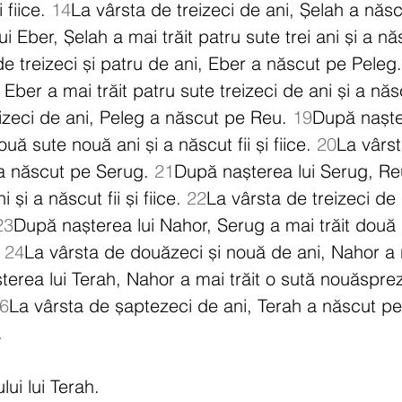
 fiice. 
14
La vârsta de treizeci de ani, Șelah a născ
 Eber, Șelah a mai trăit patru sute trei ani și a născ
de treizeci și patru de ani, Eber a născut pe Peleg.
Eber a mai trăit patru sute treizeci de ani și a născut
izeci de ani, Peleg a născut pe Reu. 
19
După naște
uă sute nouă ani și a născut fii și fiice. 
20
La vârst
 a născut pe Serug. 
21
După nașterea lui Serug, Reu
și a născut fii și fiice. 
22
La vârsta de treizeci de 
23
După nașterea lui Nahor, Serug a mai trăit două 
 
24
La vârsta de douăzeci și nouă de ani, Nahor a
erea lui Terah, Nahor a mai trăit o sută nouăsprez
6
La vârsta de șaptezeci de ani, Terah a născut p
.
ui lui Terah.