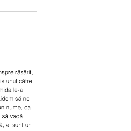
nspre răsărit, 
is unul către 
mida le-a 
aidem să ne 
 un nume, ca 
 să vadă 
ă, ei sunt un 