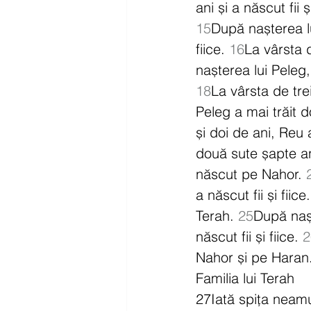
ani și a născut fii și
15
După nașterea lui
fiice. 
16
La vârsta 
nașterea lui Peleg, 
18
La vârsta de tre
Peleg a mai trăit do
și doi de ani, Reu
două sute șapte ani 
născut pe Nahor. 
a născut fii și fiice.
Terah. 
25
După nașt
născut fii și fiice. 
2
Nahor și pe Haran
Familia lui Terah
27Iată spița neamul