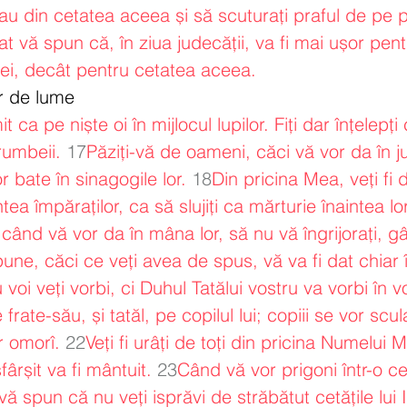
sau din cetatea aceea și să scuturați praful de pe p
t vă spun că, în ziua judecății, va fi mai ușor pentr
i, decât pentru cetatea aceea.
or de lume
it ca pe niște oi în mijlocul lupilor. Fiți dar înțelepți 
rumbeii.
17
Păziți-vă de oameni, căci vă vor da în 
r bate în sinagogile lor.
18
Din pricina Mea, veți fi 
ntea împăraților, ca să slujiți ca mărturie înaintea lor
 când vă vor da în mâna lor, să nu vă îngrijorați, 
une, căci ce veți avea de spus, vă va fi dat chiar 
 voi veți vorbi, ci Duhul Tatălui vostru va vorbi în vo
frate-său, și tatăl, pe copilul lui; copiii se vor scu
or omorî.
22
Veți fi urâți de toți din pricina Numelui 
ârșit va fi mântuit.
23
Când vă vor prigoni într-o cet
 vă spun că nu veți isprăvi de străbătut cetățile lui 