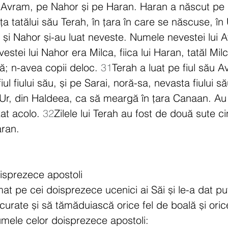
 Avram, pe Nahor și pe Haran. Haran a născut pe 
ța tatălui său Terah, în țara în care se născuse, în U
și Nahor și-au luat neveste. Numele nevestei lui 
stei lui Nahor era Milca, fiica lui Haran, tatăl Milcă
ă; n-avea copii deloc. 
31
Terah a luat pe fiul său A
 fiul fiului său, și pe Sarai, noră-sa, nevasta fiului
 Ur, din Haldeea, ca să meargă în țara Canaan. Au 
at acolo. 
32
Zilele lui Terah au fost de două sute cin
aran.
oisprezece apostoli
at pe cei doisprezece ucenici ai Săi și le-a dat pu
curate și să tămăduiască orice fel de boală și orice
umele celor doisprezece apostoli: