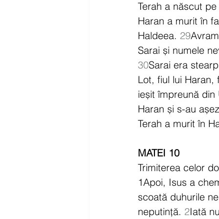
Terah a născut pe
Haran a murit în fa
Haldeea. 
29
Avram 
Sarai și numele neve
30
Sarai era stearp
Lot, fiul lui Haran,
ieșit împreună din
Haran și s-au așez
Terah a murit în H
MATEI 10
Trimiterea celor d
1Apoi, Isus a chem
scoată duhurile ne
neputință. 
2
Iată n