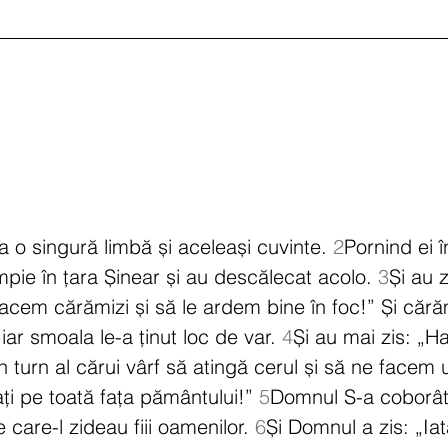
 o singură limbă și aceleași cuvinte. 
2
Pornind ei î
pie în țara Șinear și au descălecat acolo. 
3
Și au z
facem cărămizi și să le ardem bine în foc!” Și cără
 iar smoala le-a ținut loc de var. 
4
Și au mai zis: „H
n turn al cărui vârf să atingă cerul și să ne facem
ți pe toată fața pământului!” 
5
Domnul S-a coborât
 care-l zideau fiii oamenilor. 
6
Și Domnul a zis: „Iat