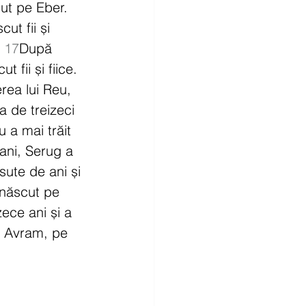
ut pe Eber. 
ut fii și 
 
17
După 
 fii și fiice. 
rea lui Reu, 
a de treizeci 
 a mai trăit 
ani, Serug a 
sute de ani și 
 născut pe 
ece ani și a 
e Avram, pe 