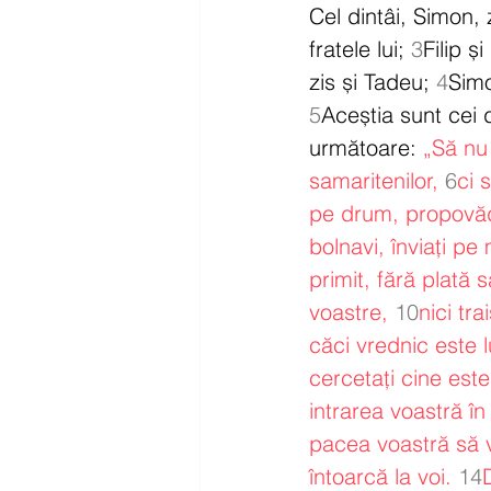
Cel dintâi, Simon, z
fratele lui; 
3
Filip ș
zis și Tadeu; 
4
Simo
5
Aceștia sunt cei 
următoare: 
„Să nu 
samaritenilor,
6
ci 
pe drum, propovădui
bolnavi, înviați pe 
primit, fără plată s
voastre,
10
nici tr
căci vrednic este l
cercetați cine este
intrarea voastră în
pacea voastră să v
întoarcă la voi.
14