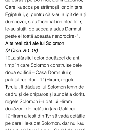
Care i-a scos pe strămoșii lor din țara 
Egiptului, și pentru că s-au alipit de alți 
dumnezei, s-au închinat înaintea lor și 
le-au slujit, de aceea a adus Domnul 
peste ei toată această nenorocire»“.
Alte realizări ale lui Solomon
(2 Cron. 8:1‑18)
10
La sfârșitul celor douăzeci de ani, 
timp în care Solomon construise cele 
două edificii – Casa Domnului și 
palatul regelui – 
11
(Hiram, regele 
Tyrului, îi dăduse lui Solomon lemn de 
cedru și de chiparos și aur cât a dorit), 
regele Solomon i-a dat lui Hiram 
douăzeci de cetăți în țara Galileei. 
12
Hiram a ieșit din Tyr să vadă cetățile 
pe care i le-a dat Solomon, dar nu i-au 