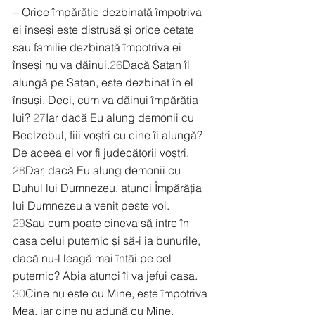
‒ Orice împărăție dezbinată împotriva 
ei înseși este distrusă și orice cetate 
sau familie dezbinată împotriva ei 
înseși nu va dăinui.
26
Dacă Satan îl 
alungă pe Satan, este dezbinat în el 
însuși. Deci, cum va dăinui împărăția 
lui? 
27
Iar dacă Eu alung demonii cu 
Beelzebul, fiii voștri cu cine îi alungă? 
De aceea ei vor fi judecătorii voștri. 
28
Dar, dacă Eu alung demonii cu 
Duhul lui Dumnezeu, atunci Împărăția 
lui Dumnezeu a venit peste voi.
29
Sau cum poate cineva să intre în 
casa celui puternic și să-i ia bunurile, 
dacă nu-l leagă mai întâi pe cel 
puternic? Abia atunci îi va jefui casa.
30
Cine nu este cu Mine, este împotriva 
Mea, iar cine nu adună cu Mine, 