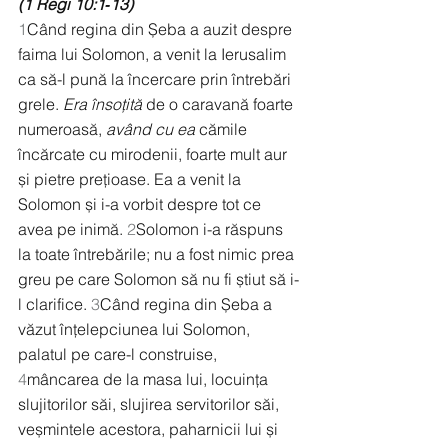
(1 Regi 10:1‑13)
1
Când regina din Șeba a auzit despre 
faima lui Solomon, a venit la Ierusalim 
ca să-l pună la încercare prin întrebări 
grele. 
Era însoțită
 de o caravană foarte 
numeroasă, 
având cu ea
 cămile 
încărcate cu mirodenii, foarte mult aur 
și pietre prețioase. Ea a venit la 
Solomon și i-a vorbit despre tot ce 
avea pe inimă. 
2
Solomon i-a răspuns 
la toate întrebările; nu a fost nimic prea 
greu pe care Solomon să nu fi știut să i-
l clarifice. 
3
Când regina din Șeba a 
văzut înțelepciunea lui Solomon, 
palatul pe care-l construise, 
4
mâncarea de la masa lui, locuința 
slujitorilor săi, slujirea servitorilor săi, 
veșmintele acestora, paharnicii lui și 