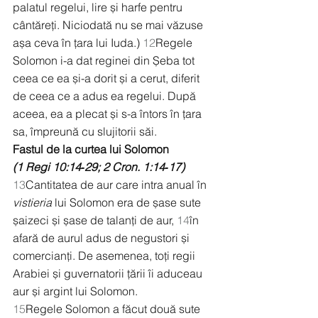
palatul regelui, lire și harfe pentru 
cântăreți. Niciodată nu se mai văzuse 
așa ceva în țara lui Iuda.) 
12
Regele 
Solomon i-a dat reginei din Șeba tot 
ceea ce ea și-a dorit și a cerut, diferit 
de ceea ce a adus ea regelui. După 
aceea, ea a plecat și s-a întors în țara 
sa, împreună cu slujitorii săi.
Fastul de la curtea lui Solomon
(1 Regi 10:14‑29; 2 Cron. 1:14‑17)
13
Cantitatea de aur care intra anual în 
vistieria
 lui Solomon era de șase sute 
șaizeci și șase de talanți de aur, 
14
în 
afară de aurul adus de negustori și 
comercianți. De asemenea, toți regii 
Arabiei și guvernatorii țării îi aduceau 
aur și argint lui Solomon.
15
Regele Solomon a făcut două sute 