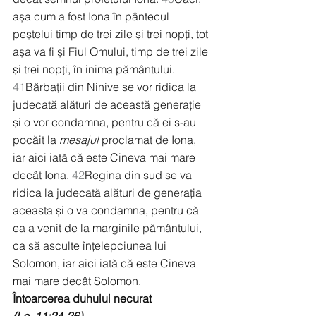
așa cum a fost Iona în pântecul 
peștelui timp de trei zile și trei nopți, tot 
așa va fi și Fiul Omului, timp de trei zile 
și trei nopți, în inima pământului. 
41
Bărbații din Ninive se vor ridica la 
judecată alături de această generație 
și o vor condamna, pentru că ei s-au 
pocăit la 
mesajul
 proclamat de Iona, 
iar aici iată că este Cineva mai mare 
decât Iona. 
42
Regina din sud se va 
ridica la judecată alături de generația 
aceasta și o va condamna, pentru că 
ea a venit de la marginile pământului, 
ca să asculte înțelepciunea lui 
Solomon, iar aici iată că este Cineva 
mai mare decât Solomon.
Întoarcerea duhului necurat