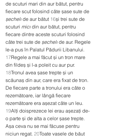
de scuturi mari din aur bătut, pentru 
fiecare scut folosind câte șase sute de 
șecheli
 de aur bătut 
16
și trei sute de 
scuturi 
mici
 din aur bătut, pentru 
fiecare dintre aceste scuturi folosind 
câte trei sute de 
șecheli
 de aur. Regele 
le-a pus în Palatul Pădurii Libanului.
17
Regele a mai făcut și un tron mare 
din fildeș și l-a poleit cu aur pur. 
18
Tronul avea șase trepte și un 
scăunaș din aur, care era fixat de tron. 
De fiecare parte a tronului era câte o 
rezemătoare, iar lângă fiecare 
rezemătoare era așezat câte un leu. 
19
Alți doisprezece lei erau așezați de-
o parte și de alta a celor șase trepte. 
Așa ceva nu se mai făcuse pentru 
niciun regat. 
20
Toate vasele de băut 