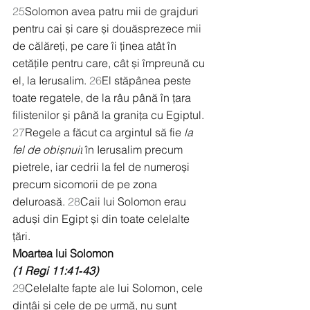
25
Solomon avea patru mii de grajduri 
pentru cai și care și douăsprezece mii 
de călăreți, pe care îi ținea atât în 
cetățile pentru care, cât și împreună cu 
el, la Ierusalim. 
26
El stăpânea peste 
toate regatele, de la râu până în țara 
filistenilor și până la granița cu Egiptul. 
27
Regele a făcut ca argintul să fie 
la 
fel de obișnuit
 în Ierusalim precum 
pietrele, iar cedrii la fel de numeroși 
precum sicomorii de pe zona 
deluroasă. 
28
Caii lui Solomon erau 
aduși din Egipt și din toate celelalte 
țări.
Moartea lui Solomon
(1 Regi 11:41‑43)
29
Celelalte fapte ale lui Solomon, cele 
dintâi și cele de pe urmă, nu sunt 