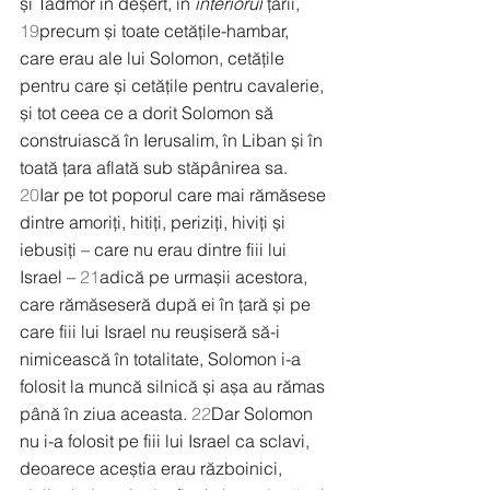
și Tadmor în deșert, în 
interiorul
 țării, 
19
precum și toate cetățile-hambar, 
care erau ale lui Solomon, cetățile 
pentru care și cetățile pentru cavalerie, 
și tot ceea ce a dorit Solomon să 
construiască în Ierusalim, în Liban și în 
toată țara aflată sub stăpânirea sa.
20
Iar pe tot poporul care mai rămăsese 
dintre amoriți, hitiți, periziți, hiviți și 
iebusiți – care nu erau dintre fiii lui 
Israel – 
21
adică pe urmașii acestora, 
care rămăseseră după ei în țară și pe 
care fiii lui Israel nu reușiseră să-i 
nimicească în totalitate, Solomon i-a 
folosit la muncă silnică și așa au rămas 
până în ziua aceasta. 
22
Dar Solomon 
nu i-a folosit pe fiii lui Israel ca sclavi, 
deoarece aceștia erau războinici, 