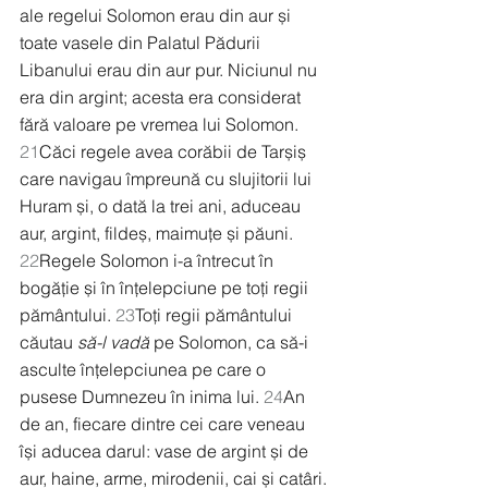
ale regelui Solomon erau din aur și 
toate vasele din Palatul Pădurii 
Libanului erau din aur pur. Niciunul nu 
era din argint; acesta era considerat 
fără valoare pe vremea lui Solomon. 
21
Căci regele avea corăbii de Tarșiș 
care navigau împreună cu slujitorii lui 
Huram și, o dată la trei ani, aduceau 
aur, argint, fildeș, maimuțe și păuni.
22
Regele Solomon i-a întrecut în 
bogăție și în înțelepciune pe toți regii 
pământului. 
23
Toți regii pământului 
căutau 
să-l vadă
 pe Solomon, ca să-i 
asculte înțelepciunea pe care o 
pusese Dumnezeu în inima lui. 
24
An 
de an, fiecare dintre cei care veneau 
își aducea darul: vase de argint și de 
aur, haine, arme, mirodenii, cai și catâri.