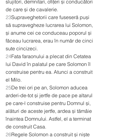
slujitori, demnitari, ofițeri și conducători 
de care și de cavalerie. 
23
Supraveghetorii care fuseseră puși 
să supravegheze lucrarea lui Solomon, 
și anume cei ce conduceau poporul și 
făceau lucrarea, erau în număr de cinci 
sute cincizeci.
24
Fata faraonului a plecat din Cetatea 
lui David în palatul pe care Solomon îl 
construise pentru ea. Atunci a construit 
el Milo.
25
De trei ori pe an, Solomon aducea 
arderi-de-tot și jertfe de pace pe altarul 
pe care-l construise pentru Domnul și, 
alături de aceste jertfe, ardea și tămâie 
înaintea Domnului. Astfel, el a terminat 
de construit Casa.
26
Regele Solomon a construit și niște 