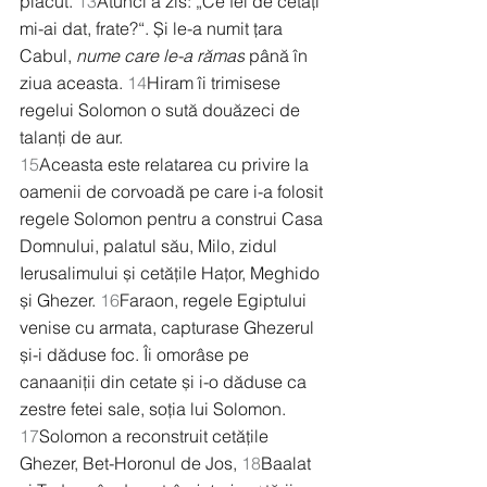
plăcut. 
13
Atunci a zis: „Ce fel de cetăți 
mi-ai dat, frate?“. Și le-a numit țara 
Cabul, 
nume care le-a rămas
 până în 
ziua aceasta. 
14
Hiram îi trimisese 
regelui Solomon o sută douăzeci de 
talanți de aur.
15
Aceasta este relatarea cu privire la 
oamenii de corvoadă pe care i-a folosit 
regele Solomon pentru a construi Casa 
Domnului, palatul său, Milo, zidul 
Ierusalimului și cetățile Hațor, Meghido 
și Ghezer. 
16
Faraon, regele Egiptului 
venise cu armata, capturase Ghezerul 
și-i dăduse foc. Îi omorâse pe 
canaaniții din cetate și i-o dăduse ca 
zestre fetei sale, soția lui Solomon. 
17
Solomon a reconstruit cetățile 
Ghezer, Bet-Horonul de Jos, 
18
Baalat 