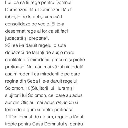
Lui, ca să fii rege pentru Domnul, 
Dumnezeul tău. Dumnezeul tău îl 
iubește pe Israel și vrea să-l 
consolideze pe vecie. El te-a 
desemnat rege al lor ca să faci 
judecată și dreptate“.
9
Și ea i-a dăruit regelui o sută 
douăzeci de talanți de aur, o mare 
cantitate de mirodenii, precum și pietre 
prețioase. Nu s-au mai văzut niciodată 
așa mirodenii ca mirodeniile pe care 
regina din Șeba i le-a dăruit regelui 
Solomon. 
10
(Slujitorii lui Huram și 
slujitorii lui Solomon, cei care au adus 
aur din Ofir, au mai adus 
de acolo
 și 
lemn de algum și pietre prețioase. 
11
Din lemnul de algum, regele a făcut 
trepte pentru Casa Domnului și pentru 