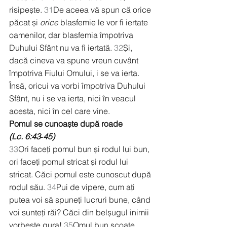
risipește. 
31
De aceea vă spun că orice 
păcat și 
orice
 blasfemie le vor fi iertate 
oamenilor, dar blasfemia împotriva 
Duhului Sfânt nu va fi iertată. 
32
Și, 
dacă cineva va spune vreun cuvânt 
împotriva Fiului Omului, i se va ierta. 
Însă, oricui va vorbi împotriva Duhului 
Sfânt, nu i se va ierta, nici în veacul 
acesta, nici în cel care vine.
Pomul se cunoaște după roade
(Lc. 6:43‑45)
33
Ori faceți pomul bun și rodul lui bun, 
ori faceți pomul stricat și rodul lui 
stricat. Căci pomul este cunoscut după 
rodul său. 
34
Pui de vipere, cum ați 
putea voi să spuneți lucruri bune, când 
voi sunteți răi? Căci din belșugul inimii 
vorbește gura! 
35
Omul bun scoate 