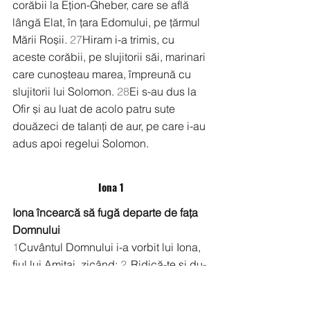
corăbii la Ețion-Gheber, care se află 
lângă Elat, în țara Edomului, pe țărmul 
Mării Roșii. 
27
Hiram i-a trimis, cu 
aceste corăbii, pe slujitorii săi, marinari 
care cunoșteau marea, împreună cu 
slujitorii lui Solomon. 
28
Ei s-au dus la 
Ofir și au luat de acolo patru sute 
douăzeci de talanți de aur, pe care i-au 
adus apoi regelui Solomon.
Iona 1
Iona încearcă să fugă departe de fața 
Domnului
1
Cuvântul Domnului i-a vorbit lui Iona, 
fiul lui Amitai, zicând: 
2
„Ridică-te și du-
te la Ninive, cetatea cea mare, și strigă 
împotriva ei, căci răutatea ei s-a suit 