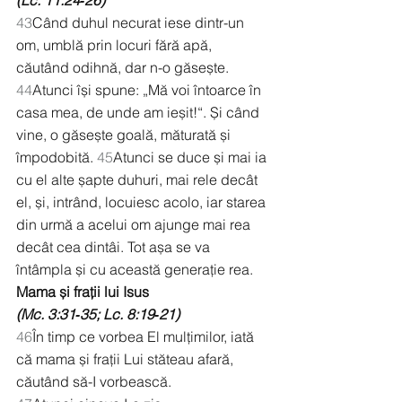
(Lc. 11:24‑26)
43
Când duhul necurat iese dintr-un 
om, umblă prin locuri fără apă, 
căutând odihnă, dar n-o găsește. 
44
Atunci își spune: „Mă voi întoarce în 
casa mea, de unde am ieșit!“. Și când 
vine, o găsește goală, măturată și 
împodobită. 
45
Atunci se duce și mai ia 
cu el alte șapte duhuri, mai rele decât 
el, și, intrând, locuiesc acolo, iar starea 
din urmă a acelui om ajunge mai rea 
decât cea dintâi. Tot așa se va 
întâmpla și cu această generație rea.
Mama și frații lui Isus
(Mc. 3:31‑35; Lc. 8:19‑21)
46
În timp ce vorbea El mulțimilor, iată 
că mama și frații Lui stăteau afară, 
căutând să-I vorbească.