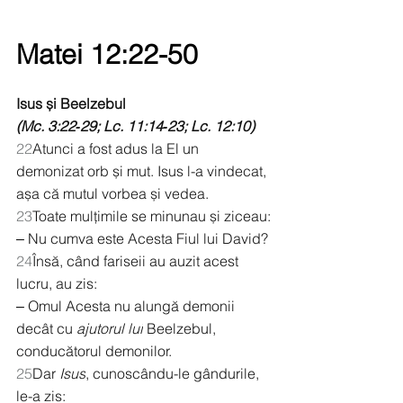
Matei 12:22-50
Isus și Beelzebul
(Mc. 3:22‑29; Lc. 11:14‑23; Lc. 12:10)
22
Atunci a fost adus la El un 
demonizat orb și mut. Isus l-a vindecat, 
așa că mutul vorbea și vedea.
23
Toate mulțimile se minunau și ziceau:
‒ Nu cumva este Acesta Fiul lui David?
24
Însă, când fariseii au auzit acest 
lucru, au zis:
‒ Omul Acesta nu alungă demonii 
decât cu 
ajutorul lui
 Beelzebul, 
conducătorul demonilor.
25
Dar 
Isus
, cunoscându-le gândurile, 
le-a zis: