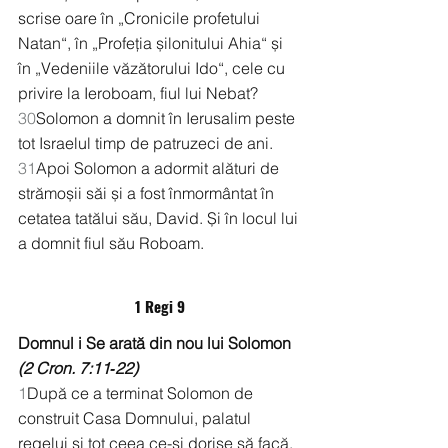
scrise oare în „Cronicile profetului 
Natan“, în „Profeția șilonitului Ahia“ și 
în „Vedeniile văzătorului Ido“, cele cu 
privire la Ieroboam, fiul lui Nebat? 
30
Solomon a domnit în Ierusalim peste 
tot Israelul timp de patruzeci de ani. 
31
Apoi Solomon a adormit alături de 
strămoșii săi și a fost înmormântat în 
cetatea tatălui său, David. Și în locul lui 
a domnit fiul său Roboam.
1 Regi 9
Domnul i Se arată din nou lui Solomon
(2 Cron. 7:11‑22)
1
După ce a terminat Solomon de 
construit Casa Domnului, palatul 
regelui și tot ceea ce-și dorise să facă, 