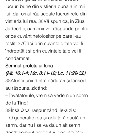
lucruri bune din vistieria bună a inimii 
lui, dar omul rău scoate lucruri rele din 
vistieria lui rea. 
36
Vă spun că, în Ziua 
Judecății, oamenii vor răspunde pentru 
orice cuvânt nefolositor pe care l-au 
rostit. 
37
Căci prin cuvintele tale vei fi 
îndreptățit și prin cuvintele tale vei fi 
condamnat.
Semnul profetului Iona
(Mt. 16:1‑4; Mc. 8:11‑12; Lc. 11:29‑32)
38
Atunci unii dintre cărturari și farisei I-
au răspuns, zicând:
‒ Învățătorule, vrem să vedem un semn 
de la Tine!
39
Însă 
Isus
, răspunzând, le-a zis:
‒ O generație rea și adulteră caută un 
semn, dar nu i se va da un alt semn 
decât semnul profetului Iona. 
40
Căci, 