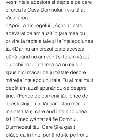
veșmintele acestora și treptele pe care 
el urca la Casa Domnului, i s-a tăiat 
răsuflarea.
5
Apoi i-a zis regelui: „Așadar, este 
adevărat ce am auzit în țara mea cu 
privire la faptele tale și la înțelepciunea 
ta. 
6
Dar nu am crezut toate acestea 
până când nu am venit și le-am văzut 
cu ochii mei. Iată însă că nu mi s-a 
spus nici măcar pe jumătate despre 
măreția înțelepciunii tale. Tu ai mai mult 
decât am auzit spunându-se despre 
tine. 
7
Ferice de oamenii tăi, ferice de 
acești slujitori ai tăi care stau mereu 
înaintea ta și care aud înțelepciunea 
ta! 
8
Binecuvântat să fie Domnul, 
Dumnezeul tău, Care Și-a găsit 
plăcerea în tine, punându-te pe tronul 