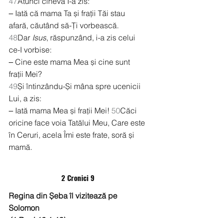
47
Atunci cineva I-a zis:
‒ Iată că mama Ta și frații Tăi stau 
afară, căutând să-Ți vorbească.
48
Dar 
Isus
, răspunzând, i-a zis celui 
ce-I vorbise:
‒ Cine este mama Mea și cine sunt 
frații Mei?
49
Și întinzându-Și mâna spre ucenicii 
Lui, a zis:
‒ Iată mama Mea și frații Mei! 
50
Căci 
oricine face voia Tatălui Meu, Care este 
în Ceruri, acela Îmi este frate, soră și 
mamă.
2 Cronici 9
Regina din Șeba îl vizitează pe 
Solomon