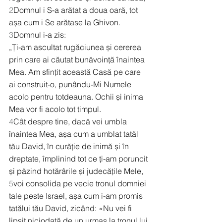
2
Domnul i S-a arătat a doua oară, tot 
așa cum i Se arătase la Ghivon. 
3
Domnul i-a zis:
„Ți-am ascultat rugăciunea și cererea 
prin care ai căutat bunăvoință înaintea 
Mea. Am sfințit această Casă pe care 
ai construit-o, punându-Mi Numele 
acolo pentru totdeauna. Ochii și inima 
Mea vor fi acolo tot timpul.
4
Cât despre tine, dacă vei umbla 
înaintea Mea, așa cum a umblat tatăl 
tău David, în curăție de inimă și în 
dreptate, împlinind tot ce ți-am poruncit 
și păzind hotărârile și judecățile Mele, 
5
voi consolida pe vecie tronul domniei 
tale peste Israel, așa cum i-am promis 
tatălui tău David, zicând: «Nu vei fi 
lipsit niciodată de un urmaș la tronul lui 