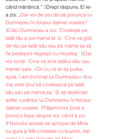
când mănâncă.” 
3
Drept răspuns, El le-
a zis: 
„Dar voi de ce călcați porunca lui 
Dumnezeu în folosul datinei voastre?
4
Căci Dumnezeu a zis: ‘Cinstește pe 
tatăl tău și pe mama ta’ și: ‘Cine va grăi 
de rău pe tatăl său sau pe mama sa să 
fie pedepsit negreșit cu moartea.’
5
Dar 
voi ziceți: ‘Cine va zice tatălui său sau 
mamei sale: «Ori cu ce te-aș putea 
ajuta, l-am închinat lui Dumnezeu»
6
nu 
mai este ținut să cinstească pe tatăl 
său sau pe mama sa.’ Și ați desființat 
astfel cuvântul lui Dumnezeu în folosul 
datinei voastre.
7
Fățarnicilor, bine a 
prorocit Isaia despre voi, când a zis:
8
‘Norodul acesta se apropie de Mine 
cu gura și Mă cinstește cu buzele, dar 
inima lui este departe de Mine.