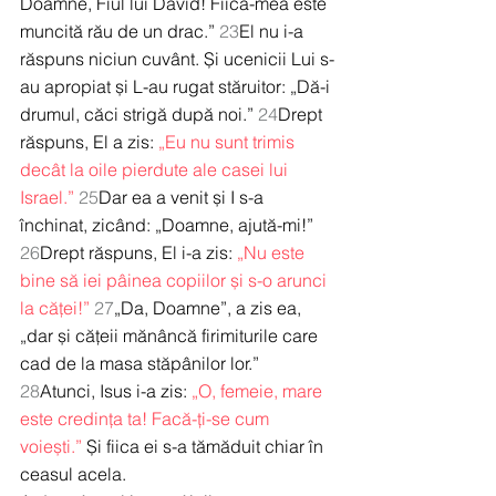
Doamne, Fiul lui David! Fiică-mea este 
muncită rău de un drac.” 
23
El nu i-a 
răspuns niciun cuvânt. Și ucenicii Lui s-
au apropiat și L-au rugat stăruitor: „Dă-i 
drumul, căci strigă după noi.” 
24
Drept 
răspuns, El a zis: 
„Eu nu sunt trimis 
decât la oile pierdute ale casei lui 
Israel.”
25
Dar ea a venit și I s-a 
închinat, zicând: „Doamne, ajută-mi!” 
26
Drept răspuns, El i-a zis: 
„Nu este 
bine să iei pâinea copiilor și s-o arunci 
la căței!”
27
„Da, Doamne”, a zis ea, 
„dar și cățeii mănâncă firimiturile care 
cad de la masa stăpânilor lor.” 
28
Atunci, Isus i-a zis: 
„O, femeie, mare 
este credința ta! Facă-ți-se cum 
voiești.”
 Și fiica ei s-a tămăduit chiar în 
ceasul acela.