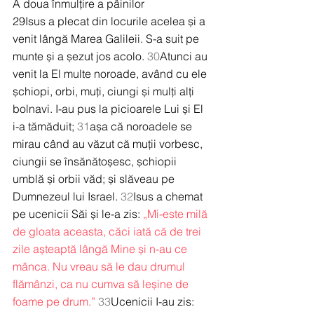
A doua înmulțire a pâinilor
29Isus a plecat din locurile acelea și a 
venit lângă Marea Galileii. S-a suit pe 
munte și a șezut jos acolo. 
30
Atunci au 
venit la El multe noroade, având cu ele 
șchiopi, orbi, muți, ciungi și mulți alți 
bolnavi. I-au pus la picioarele Lui și El 
i-a tămăduit; 
31
așa că noroadele se 
mirau când au văzut că muții vorbesc, 
ciungii se însănătoșesc, șchiopii 
umblă și orbii văd; și slăveau pe 
Dumnezeul lui Israel. 
32
Isus a chemat 
pe ucenicii Săi și le-a zis: 
„Mi-este milă 
de gloata aceasta, căci iată că de trei 
zile așteaptă lângă Mine și n-au ce 
mânca. Nu vreau să le dau drumul 
flămânzi, ca nu cumva să leșine de 
foame pe drum.”
33
Ucenicii I-au zis: 