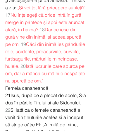
„Deslușește-ne pilda aceasta.” 
16
Isus 
a zis: 
„Și voi tot fără pricepere sunteți?
17
Nu înțelegeți că orice intră în gură 
merge în pântece și apoi este aruncat 
afară, în hazna?
18
Dar ce iese din 
gură vine din inimă, și aceea spurcă 
pe om.
19
Căci din inimă ies gândurile 
rele, uciderile, preacurviile, curviile, 
furtișagurile, mărturiile mincinoase, 
hulele.
20
Iată lucrurile care spurcă pe 
om, dar a mânca cu mâinile nespălate 
nu spurcă pe om.”
Femeia cananeancă
21Isus, după ce a plecat de acolo, S-a 
dus în părțile Tirului și ale Sidonului. 
22
Și iată că o femeie cananeancă a 
venit din ținuturile acelea și a început 
să strige către El: „Ai milă de mine, 