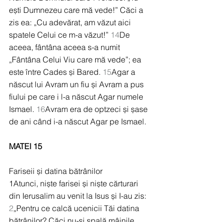
ești Dumnezeu care mă vede!” Căci a 
zis ea: „Cu adevărat, am văzut aici 
spatele Celui ce m-a văzut!” 
14
De 
aceea, fântâna aceea s-a numit 
„Fântâna Celui Viu care mă vede”; ea 
este între Cades și Bared. 
15
Agar a 
născut lui Avram un fiu și Avram a pus 
fiului pe care i l-a născut Agar numele 
Ismael. 
16
Avram era de optzeci și șase 
de ani când i-a născut Agar pe Ismael.
MATEI 15
Fariseii și datina bătrânilor
1Atunci, niște farisei și niște cărturari 
din Ierusalim au venit la Isus și I-au zis: 
2
„Pentru ce calcă ucenicii Tăi datina 
bătrânilor? Căci nu-și spală mâinile 