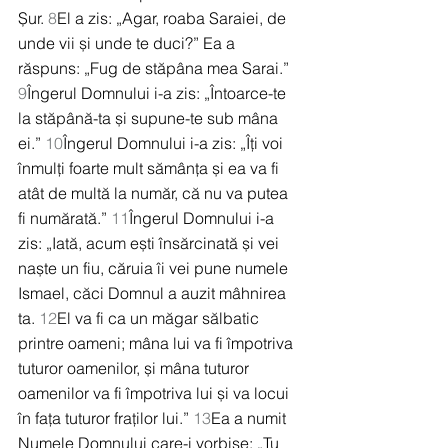
Șur. 
8
El a zis: „Agar, roaba Saraiei, de 
unde vii și unde te duci?” Ea a 
răspuns: „Fug de stăpâna mea Sarai.” 
9
Îngerul Domnului i-a zis: „Întoarce-te 
la stăpână-ta și supune-te sub mâna 
ei.” 
10
Îngerul Domnului i-a zis: „Îți voi 
înmulți foarte mult sămânța și ea va fi 
atât de multă la număr, că nu va putea 
fi numărată.” 
11
Îngerul Domnului i-a 
zis: „Iată, acum ești însărcinată și vei 
naște un fiu, căruia îi vei pune numele 
Ismael, căci Domnul a auzit mâhnirea 
ta. 
12
El va fi ca un măgar sălbatic 
printre oameni; mâna lui va fi împotriva 
tuturor oamenilor, și mâna tuturor 
oamenilor va fi împotriva lui și va locui 
în fața tuturor fraților lui.” 
13
Ea a numit 
Numele Domnului care-i vorbise: „Tu 