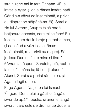
străin zece ani în țara Canaan. 
4
El a 
intrat la Agar, și ea a rămas însărcinată. 
Când s-a văzut ea însărcinată, a privit 
cu dispreț pe stăpână-sa. 
5
Și Sarai a 
zis lui Avram: „Asupra ta să cadă 
batjocura aceasta, care mi se face! Eu 
însămi ți-am dat în brațe pe roaba mea, 
și ea, când a văzut că a rămas 
însărcinată, m-a privit cu dispreț. Să 
judece Domnul între mine și tine!” 
6
Avram a răspuns Saraiei: „Iată, roaba 
ta este în mâna ta; fă-i ce-ți place!” 
Atunci, Sarai s-a purtat rău cu ea, și 
Agar a fugit de ea.
Fuga Agarei. Nașterea lui Ismael
7Îngerul Domnului a găsit-o lângă un 
izvor de apă în pustie, și anume lângă 
izvorul care este pe drumul ce duce la 