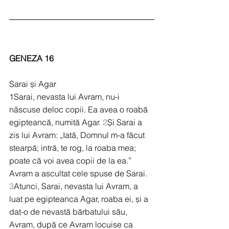
GENEZA 16
Sarai și Agar
1Sarai, nevasta lui Avram, nu-i 
născuse deloc copii. Ea avea o roabă 
egipteancă, numită Agar. 
2
Și Sarai a 
zis lui Avram: „Iată, Domnul m-a făcut 
stearpă; intră, te rog, la roaba mea; 
poate că voi avea copii de la ea.” 
Avram a ascultat cele spuse de Sarai. 
3
Atunci, Sarai, nevasta lui Avram, a 
luat pe egipteanca Agar, roaba ei, și a 
dat-o de nevastă bărbatului său, 
Avram, după ce Avram locuise ca 