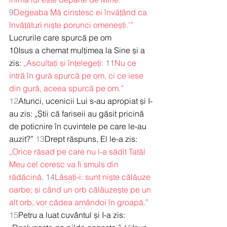
9
Degeaba Mă cinstesc ei învățând ca 
învățături niște porunci omenești.’”
Lucrurile care spurcă pe om
10Isus a chemat mulțimea la Sine și a 
zis: 
„Ascultați și înțelegeți:
11
Nu ce 
intră în gură spurcă pe om, ci ce iese 
din gură, aceea spurcă pe om.”
12
Atunci, ucenicii Lui s-au apropiat și I-
au zis: „Știi că fariseii au găsit pricină 
de poticnire în cuvintele pe care le-au 
auzit?” 
13
Drept răspuns, El le-a zis: 
„Orice răsad pe care nu l-a sădit Tatăl 
Meu cel ceresc va fi smuls din 
rădăcină.
14
Lăsați-i: sunt niște călăuze 
oarbe; și când un orb călăuzește pe un 
alt orb, vor cădea amândoi în groapă.”
15
Petru a luat cuvântul și I-a zis: 