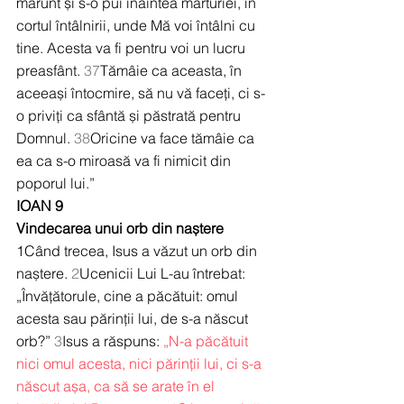
mărunt și s-o pui înaintea mărturiei, în 
cortul întâlnirii, unde Mă voi întâlni cu 
tine. Acesta va fi pentru voi un lucru 
preasfânt. 
37
Tămâie ca aceasta, în 
aceeași întocmire, să nu vă faceți, ci s-
o priviți ca sfântă și păstrată pentru 
Domnul. 
38
Oricine va face tămâie ca 
ea ca s-o miroasă va fi nimicit din 
poporul lui.”
IOAN 9
Vindecarea unui orb din naștere
1Când trecea, Isus a văzut un orb din 
naștere. 
2
Ucenicii Lui L-au întrebat: 
„Învățătorule, cine a păcătuit: omul 
acesta sau părinții lui, de s-a născut 
orb?” 
3
Isus a răspuns: 
„N-a păcătuit 
nici omul acesta, nici părinții lui, ci s-a 
născut așa, ca să se arate în el 