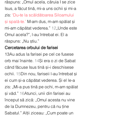
răspuns: „Omul acela, căruia I se zice 
Isus, a făcut tină, mi-a uns ochii și mi-a 
zis: 
‘Du-te la scăldătoarea Siloamului 
și spală-te.’
 M-am dus, m-am spălat și 
mi-am căpătat vederea.” 
12
„Unde este 
Omul acela?”, l-au întrebat ei. El a 
răspuns: „Nu știu.”
Cercetarea orbului de farisei
13Au adus la farisei pe cel ce fusese 
orb mai înainte. 
14
Și era o zi de Sabat 
când făcuse Isus tină și-i deschisese 
ochii. 
15
Din nou, fariseii l-au întrebat și 
ei cum și-a căpătat vederea. Și el le-a 
zis: „Mi-a pus tină pe ochi, m-am spălat 
și văd.” 
16
Atunci, unii din farisei au 
început să zică: „Omul acesta nu vine 
de la Dumnezeu, pentru că nu ține 
Sabatul.” Alții ziceau: „Cum poate un 