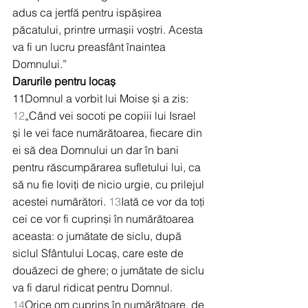
adus ca jertfă pentru ispășirea 
păcatului, printre urmașii voștri. Acesta 
va fi un lucru preasfânt înaintea 
Domnului.”
Darurile pentru locaș
11Domnul a vorbit lui Moise și a zis: 
12
„Când vei socoti pe copiii lui Israel 
și le vei face numărătoarea, fiecare din 
ei să dea Domnului un dar în bani 
pentru răscumpărarea sufletului lui, ca 
să nu fie loviți de nicio urgie, cu prilejul 
acestei numărători. 
13
Iată ce vor da toți 
cei ce vor fi cuprinși în numărătoarea 
aceasta: o jumătate de siclu, după 
siclul Sfântului Locaș, care este de 
douăzeci de ghere; o jumătate de siclu 
va fi darul ridicat pentru Domnul. 
14
Orice om cuprins în numărătoare, de 