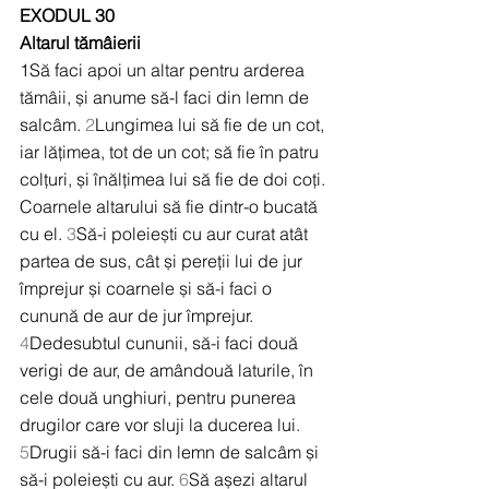
EXODUL 30
Altarul tămâierii
1Să faci apoi un altar pentru arderea 
tămâii, și anume să-l faci din lemn de 
salcâm. 
2
Lungimea lui să fie de un cot, 
iar lățimea, tot de un cot; să fie în patru 
colțuri, și înălțimea lui să fie de doi coți. 
Coarnele altarului să fie dintr-o bucată 
cu el. 
3
Să-i poleiești cu aur curat atât 
partea de sus, cât și pereții lui de jur 
împrejur și coarnele și să-i faci o 
cunună de aur de jur împrejur. 
4
Dedesubtul cununii, să-i faci două 
verigi de aur, de amândouă laturile, în 
cele două unghiuri, pentru punerea 
drugilor care vor sluji la ducerea lui. 
5
Drugii să-i faci din lemn de salcâm și 
să-i poleiești cu aur. 
6
Să așezi altarul 