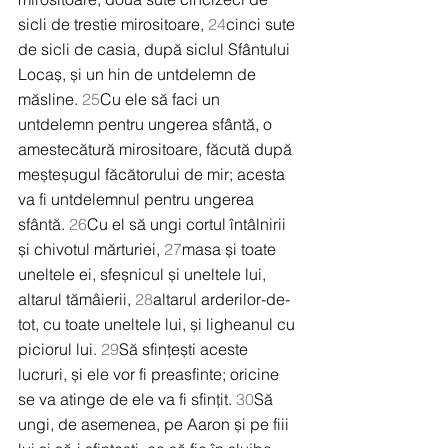
sicli de trestie mirositoare, 
24
cinci sute 
de sicli de casia, după siclul Sfântului 
Locaș, și un hin de untdelemn de 
măsline. 
25
Cu ele să faci un 
untdelemn pentru ungerea sfântă, o 
amestecătură mirositoare, făcută după 
meșteșugul făcătorului de mir; acesta 
va fi untdelemnul pentru ungerea 
sfântă. 
26
Cu el să ungi cortul întâlnirii 
și chivotul mărturiei, 
27
masa și toate 
uneltele ei, sfeșnicul și uneltele lui, 
altarul tămâierii, 
28
altarul arderilor-de-
tot, cu toate uneltele lui, și ligheanul cu 
piciorul lui. 
29
Să sfințești aceste 
lucruri, și ele vor fi preasfinte; oricine 
se va atinge de ele va fi sfințit. 
30
Să 
ungi, de asemenea, pe Aaron și pe fiii 