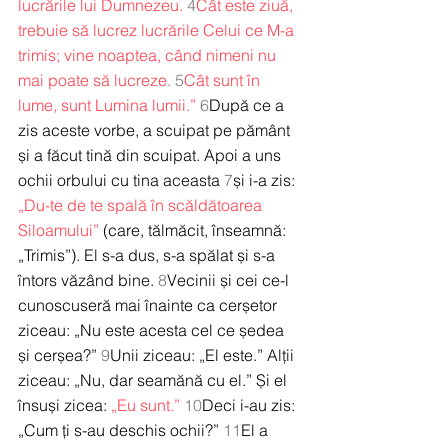
lucrările lui Dumnezeu.
4
Cât este ziuă, 
trebuie să lucrez lucrările Celui ce M-a 
trimis; vine noaptea, când nimeni nu 
mai poate să lucreze.
5
Cât sunt în 
lume, sunt Lumina lumii.”
6
După ce a 
zis aceste vorbe, a scuipat pe pământ 
și a făcut tină din scuipat. Apoi a uns 
ochii orbului cu tina aceasta 
7
și i-a zis: 
„Du-te de te spală în scăldătoarea 
Siloamului”
 (care, tălmăcit, înseamnă: 
„Trimis”). El s-a dus, s-a spălat și s-a 
întors văzând bine. 
8
Vecinii și cei ce-l 
cunoscuseră mai înainte ca cerșetor 
ziceau: „Nu este acesta cel ce ședea 
și cerșea?” 
9
Unii ziceau: „El este.” Alții 
ziceau: „Nu, dar seamănă cu el.” Și el 
însuși zicea: 
„Eu sunt.”
10
Deci i-au zis: 
„Cum ți s-au deschis ochii?” 
11
El a 