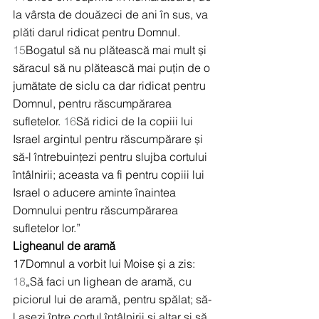
la vârsta de douăzeci de ani în sus, va 
plăti darul ridicat pentru Domnul. 
15
Bogatul să nu plătească mai mult și 
săracul să nu plătească mai puțin de o 
jumătate de siclu ca dar ridicat pentru 
Domnul, pentru răscumpărarea 
sufletelor. 
16
Să ridici de la copiii lui 
Israel argintul pentru răscumpărare și 
să-l întrebuințezi pentru slujba cortului 
întâlnirii; aceasta va fi pentru copiii lui 
Israel o aducere aminte înaintea 
Domnului pentru răscumpărarea 
sufletelor lor.”
Ligheanul de aramă
17Domnul a vorbit lui Moise și a zis: 
18
„Să faci un lighean de aramă, cu 
piciorul lui de aramă, pentru spălat; să-
l așezi între cortul întâlnirii și altar și să 