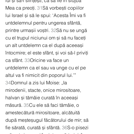
lui și să-i sfințești, ca să fie în slujba 
Mea ca preoți. 
31
Să vorbești copiilor 
lui Israel și să le spui: ‘Acesta Îmi va fi 
untdelemnul pentru ungerea sfântă, 
printre urmașii voștri. 
32
Să nu se ungă 
cu el trupul niciunui om și să nu faceți 
un alt untdelemn ca el după aceeași 
întocmire; el este sfânt, și voi să-l priviți 
ca sfânt. 
33
Oricine va face un 
untdelemn ca el sau va unge cu el pe 
altul va fi nimicit din poporul lui.’” 
34
Domnul a zis lui Moise: „Ia 
mirodenii, stacte, onice mirositoare, 
halvan și tămâie curată în aceeași 
măsură. 
35
Cu ele să faci tămâie, o 
amestecătură mirositoare, alcătuită 
după meșteșugul făcătorului de mir; să 
fie sărată, curată și sfântă. 
36
S-o pisezi 