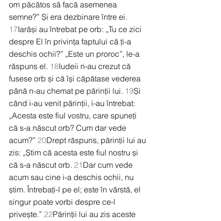
om păcătos să facă asemenea 
semne?” Și era dezbinare între ei. 
17
Iarăși au întrebat pe orb: „Tu ce zici 
despre El în privința faptului că ți-a 
deschis ochii?” „Este un proroc”, le-a 
răspuns el. 
18
Iudeii n-au crezut că 
fusese orb și că își căpătase vederea 
până n-au chemat pe părinții lui. 
19
Și 
când i-au venit părinții, i-au întrebat: 
„Acesta este fiul vostru, care spuneți 
că s-a născut orb? Cum dar vede 
acum?” 
20
Drept răspuns, părinții lui au 
zis: „Știm că acesta este fiul nostru și 
că s-a născut orb. 
21
Dar cum vede 
acum sau cine i-a deschis ochii, nu 
știm. Întrebați-l pe el; este în vârstă, el 
singur poate vorbi despre ce-l 
privește.” 
22
Părinții lui au zis aceste 