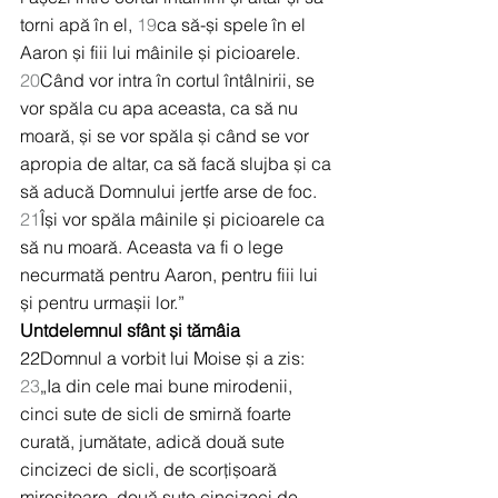
torni apă în el, 
19
ca să-și spele în el 
Aaron și fiii lui mâinile și picioarele. 
20
Când vor intra în cortul întâlnirii, se 
vor spăla cu apa aceasta, ca să nu 
moară, și se vor spăla și când se vor 
apropia de altar, ca să facă slujba și ca 
să aducă Domnului jertfe arse de foc. 
21
Își vor spăla mâinile și picioarele ca 
să nu moară. Aceasta va fi o lege 
necurmată pentru Aaron, pentru fiii lui 
și pentru urmașii lor.”
Untdelemnul sfânt și tămâia
22Domnul a vorbit lui Moise și a zis: 
23
„Ia din cele mai bune mirodenii, 
cinci sute de sicli de smirnă foarte 
curată, jumătate, adică două sute 
cincizeci de sicli, de scorțișoară 
mirositoare, două sute cincizeci de 