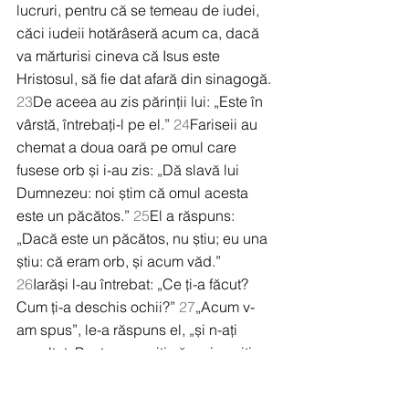
lucruri, pentru că se temeau de iudei, 
căci iudeii hotărâseră acum ca, dacă 
va mărturisi cineva că Isus este 
Hristosul, să fie dat afară din sinagogă. 
23
De aceea au zis părinții lui: „Este în 
vârstă, întrebați-l pe el.” 
24
Fariseii au 
chemat a doua oară pe omul care 
fusese orb și i-au zis: „Dă slavă lui 
Dumnezeu: noi știm că omul acesta 
este un păcătos.” 
25
El a răspuns: 
„Dacă este un păcătos, nu știu; eu una 
știu: că eram orb, și acum văd.” 
26
Iarăși l-au întrebat: „Ce ți-a făcut? 
Cum ți-a deschis ochii?” 
27
„Acum v-
am spus”, le-a răspuns el, „și n-ați 
ascultat. Pentru ce voiți să mai auziți 
încă o dată? Doar n-ați vrea să vă 
faceți și voi ucenicii Lui!” 
28
Ei l-au 