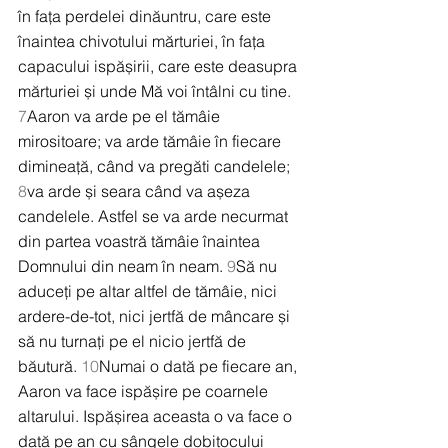
în fața perdelei dinăuntru, care este 
înaintea chivotului mărturiei, în fața 
capacului ispășirii, care este deasupra 
mărturiei și unde Mă voi întâlni cu tine. 
7
Aaron va arde pe el tămâie 
mirositoare; va arde tămâie în fiecare 
dimineață, când va pregăti candelele; 
8
va arde și seara când va așeza 
candelele. Astfel se va arde necurmat 
din partea voastră tămâie înaintea 
Domnului din neam în neam. 
9
Să nu 
aduceți pe altar altfel de tămâie, nici 
ardere-de-tot, nici jertfă de mâncare și 
să nu turnați pe el nicio jertfă de 
băutură. 
10
Numai o dată pe fiecare an, 
Aaron va face ispășire pe coarnele 
altarului. Ispășirea aceasta o va face o 
dată pe an cu sângele dobitocului 