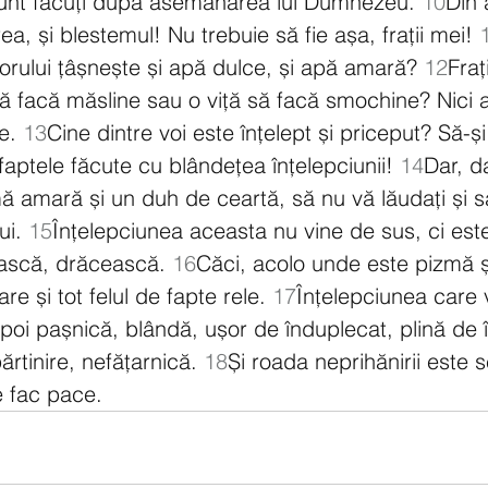
unt făcuți după asemănarea lui Dumnezeu. 
10
Din 
ea, și blestemul! Nu trebuie să fie așa, frații mei! 
orului țâșnește și apă dulce, și apă amară? 
12
Fraț
 facă măsline sau o viță să facă smochine? Nici 
e. 
13
Cine dintre voi este înțelept și priceput? Să-și
faptele făcute cu blândețea înțelepciunii! 
14
Dar, d
ă amară și un duh de ceartă, să nu vă lăudați și să
i. 
15
Înțelepciunea aceasta nu vine de sus, ci est
ască, drăcească. 
16
Căci, acolo unde este pizmă ș
re și tot felul de fapte rele. 
17
Înțelepciunea care 
apoi pașnică, blândă, ușor de înduplecat, plină de 
rtinire, nefățarnică. 
18
Și roada neprihănirii este 
e fac pace.