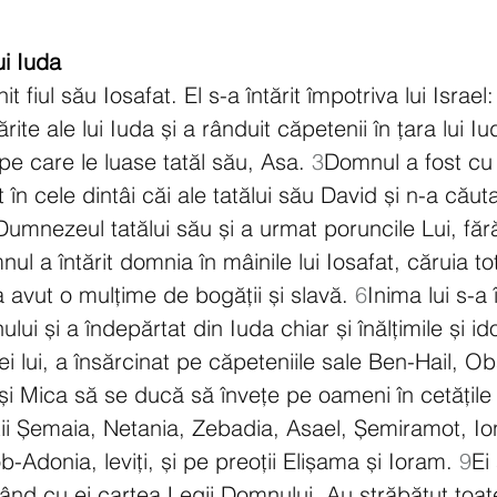
ui Iuda
it fiul său Iosafat. El s-a întărit împotriva lui Israel:
ărite ale lui Iuda și a rânduit căpetenii în țara lui Iu
 pe care le luase tatăl său, Asa. 
3
Domnul a fost cu 
în cele dintâi căi ale tatălui său David și n-a căuta
 Dumnezeul tatălui său și a urmat poruncile Lui, făr
ul a întărit domnia în mâinile lui Iosafat, căruia tot
 avut o mulțime de bogății și slavă. 
6
Inima lui s-a 
lui și a îndepărtat din Iuda chiar și înălțimile și idol
ei lui, a însărcinat pe căpeteniile sale Ben-Hail, Ob
și Mica să se ducă să învețe pe oameni în cetățile l
iții Șemaia, Netania, Zebadia, Asael, Șemiramot, Io
b-Adonia, leviți, și pe preoții Elișama și Ioram. 
9
Ei
nd cu ei cartea Legii Domnului. Au străbătut toate 