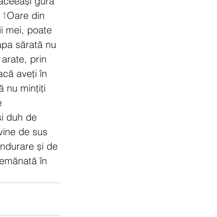
aceeași gură 
11
Oare din 
ii mei, poate 
apa sărată nu 
 arate, prin 
acă aveți în 
 nu mințiți 
e 
i duh de 
vine de sus 
îndurare și de 
semănată în 