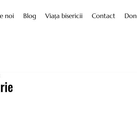
e noi
Blog
Viața bisericii
Contact
Don
t
rie