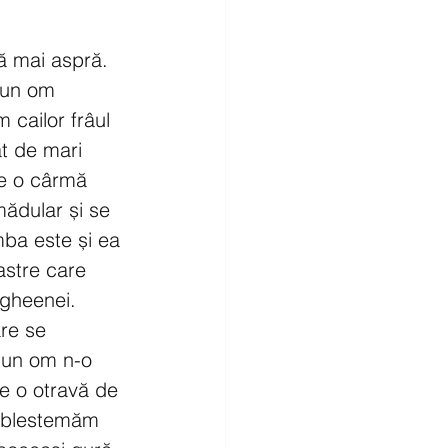
tă mai aspră. 
 un om 
cailor frâul 
ât de mari 
de o cârmă 
mădular și se 
ba este și ea 
astre care 
 gheenei. 
are se 
iun om n-o 
e o otravă de 
a blestemăm 