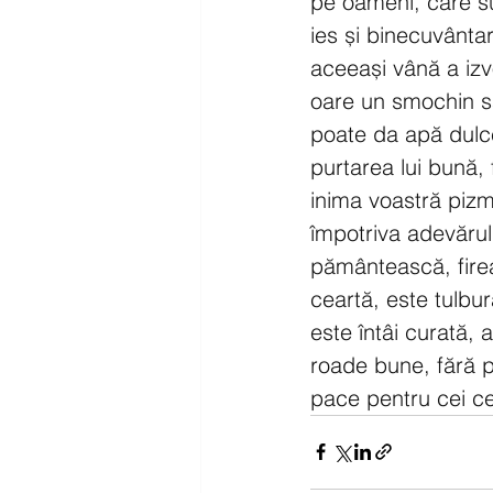
pe oameni, care s
ies și binecuvântar
aceeași vână a izv
oare un smochin să
poate da apă dulc
purtarea lui bună, 
inima voastră pizm
împotriva adevărulu
pământească, fire
ceartă, este tulbura
este întâi curată, 
roade bune, fără pă
pace pentru cei c