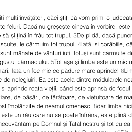
fiți mulți învățători, căci știți că vom primi o judeca
lte feluri. Dacă nu greșește cineva în vorbire, este
să-și țină în frâu tot trupul. 
3
De pildă, dacă punem 
sculte, le cârmuim tot trupul. 
4
Iată, și corăbiile, c
 sunt mânate de vânturi iuți, totuși sunt cârmuite 
gustul cârmaciului. 
5
Tot așa și limba este un mic 
 mari. Iată un foc mic ce pădure mare aprinde! 
6
Lim
e de nelegiuiri. Ea este acela dintre mădularele no
l și aprinde roata vieții, când este aprinsă de focul
 fiare, de păsări, de târâtoare, de viețuitoare de m
fost îmblânzite de neamul omenesc, 
8
dar limba nic
 este un rău care nu se poate înfrâna, este plină d
necuvântăm pe Domnul și Tatăl nostru și tot cu e