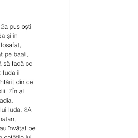
 
2
a pus oști 
da și în 
Iosafat, 
t pe baali, 
ă să facă ce 
 Iuda îi 
întărit din ce 
ii. 
7
În al 
adia, 
ui Iuda. 
8
A 
natan, 
 au învățat pe 
cetățile lui 