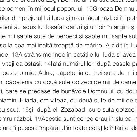
pe oameni în mijlocul poporului. 
10
Groaza Domnulu
rilor dimprejurul lui Iuda și n-au făcut război împotr
isteni au adus lui Iosafat daruri și un bir în argint și
pte mii șapte sute de berbeci și șapte mii șapte sut
se la cea mai înaltă treaptă de mărire. A zidit în Iu
nde. 
13
A strâns merinde în cetățile lui Iuda și avea
iteji ca ostași. 
14
Iată numărul lor, după casele pări
 peste o mie: Adna, căpetenia cu trei sute de mii de
n, căpetenia cu două sute optzeci de mii de oamen
icri, care se predase de bunăvoie Domnului, cu dou
iamin: Eliada, om viteaz, cu două sute de mii de 
cu scut, 
18
și, după el, Zozabad, cu o sută optzeci
ntru război. 
19
Aceștia sunt cei ce erau în slujba î
are îi pusese împăratul în toate cetățile întărite ale