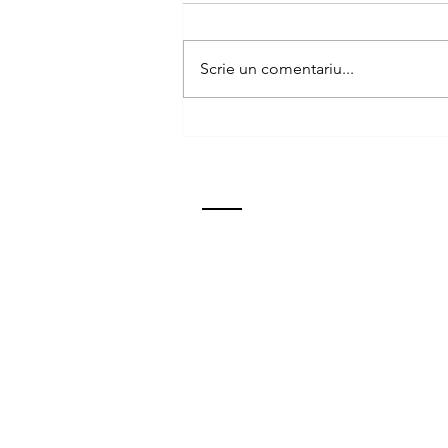
6 August
Scrie un comentariu...
CONTACT
str. Doina 19, Oradea, Bihor
Tel: 0359.405.030
Mobil: 0770.921.618
betaniaoradea@gmail.com