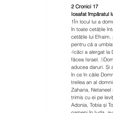
2 Cronici 17
Iosafat împăratul l
1
În locul lui a domn
în toate cetățile înt
cetățile lui Efraim,
pentru că a umblat 
4
căci a alergat la
făcea Israel. 
5
Domn
aducea daruri. Și a
în ce în căile Domnu
treilea an al domni
Zaharia, Netaneel 
trimis cu ei pe lev
Adonia, Tobia și To
oameni în Iuda, avâ