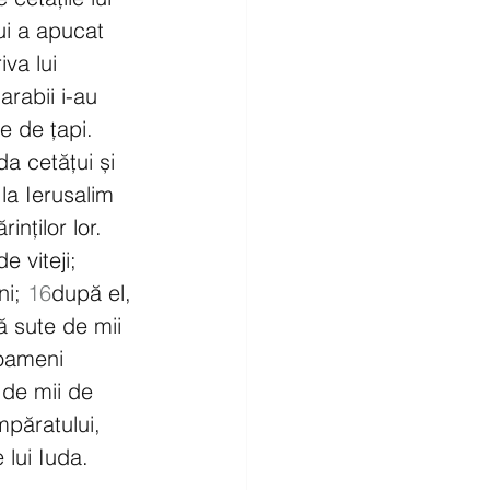
i a apucat 
iva lui 
 arabii i-au 
e de țapi. 
da cetățui și 
 la Ierusalim 
nților lor. 
 viteji; 
i; 
16
după el, 
ă sute de mii 
oameni 
 de mii de 
mpăratului, 
 lui Iuda.