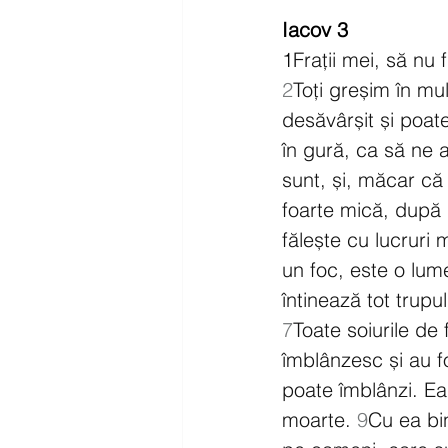
Iacov 3
1
Frații mei, să nu 
2
Toți greșim în mu
desăvârșit și poate 
în gură, ca să ne a
sunt, și, măcar că
foarte mică, după 
fălește cu lucruri
un foc, este o lum
întinează tot trupu
7
Toate soiurile de
îmblânzesc și au 
poate îmblânzi. Ea
moarte. 
9
Cu ea bi