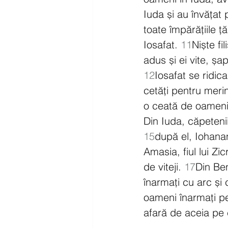
Iuda și au învățat 
toate împărățiile ță
Iosafat. 
11
Niște fil
adus și ei vite, șa
12
Iosafat se ridica
cetăți pentru meri
o ceată de oameni v
Din Iuda, căpetenii
15
după el, Iohana
Amasia, fiul lui Z
de viteji. 
17
Din Ben
înarmați cu arc și 
oameni înarmați pe
afară de aceia pe c