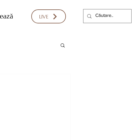
ează
LIVE