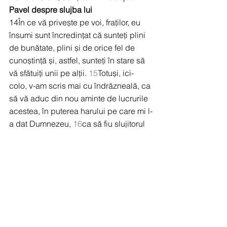
Pavel despre slujba lui
14În ce vă privește pe voi, fraților, eu 
însumi sunt încredințat că sunteți plini 
de bunătate, plini și de orice fel de 
cunoștință și, astfel, sunteți în stare să 
vă sfătuiți unii pe alții. 
15
Totuși, ici-
colo, v-am scris mai cu îndrăzneală, ca 
să vă aduc din nou aminte de lucrurile 
acestea, în puterea harului pe care mi l-
a dat Dumnezeu, 
16
ca să fiu slujitorul 
lui Isus Hristos între neamuri. Eu îmi 
împlinesc cu scumpătate slujba 
Evangheliei lui Dumnezeu, pentru ca 
neamurile să-I fie o jertfă bine primită, 
sfințită de Duhul Sfânt. 
17
Eu dar mă 
pot lăuda în Isus Hristos, în slujirea lui 
Dumnezeu. 
18
Căci n-aș îndrăzni să 
pomenesc niciun lucru pe care să nu-l 