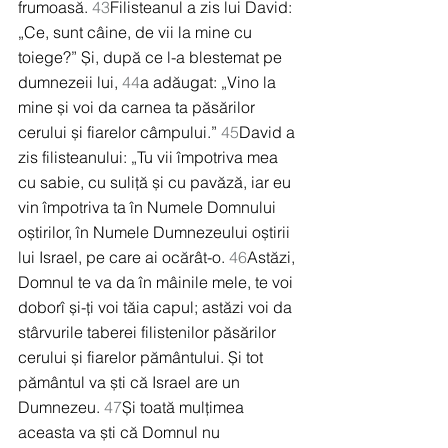
frumoasă. 
43
Filisteanul a zis lui David: 
„Ce, sunt câine, de vii la mine cu 
toiege?” Și, după ce l-a blestemat pe 
dumnezeii lui, 
44
a adăugat: „Vino la 
mine și voi da carnea ta păsărilor 
cerului și fiarelor câmpului.” 
45
David a 
zis filisteanului: „Tu vii împotriva mea 
cu sabie, cu suliță și cu pavăză, iar eu 
vin împotriva ta în Numele Domnului 
oștirilor, în Numele Dumnezeului oștirii 
lui Israel, pe care ai ocărât-o. 
46
Astăzi, 
Domnul te va da în mâinile mele, te voi 
doborî și-ți voi tăia capul; astăzi voi da 
stârvurile taberei filistenilor păsărilor 
cerului și fiarelor pământului. Și tot 
pământul va ști că Israel are un 
Dumnezeu. 
47
Și toată mulțimea 
aceasta va ști că Domnul nu 