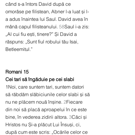
când s-a întors David după ce 
omorâse pe filistean, Abner l-a luat și l-
a adus înaintea lui Saul. David avea în 
mână capul filisteanului. 
58
Saul i-a zis: 
„Al cui fiu ești, tinere?” Și David a 
răspuns: „Sunt fiul robului tău Isai, 
Betleemitul.”
Romani 15
Cei tari să îngăduie pe cei slabi
1Noi, care suntem tari, suntem datori 
să răbdăm slăbiciunile celor slabi și să 
nu ne plăcem nouă înșine. 
2
Fiecare 
din noi să placă aproapelui în ce este 
bine, în vederea zidirii altora. 
3
Căci și 
Hristos nu Și-a plăcut Lui Însuși, ci, 
după cum este scris: „Ocările celor ce 