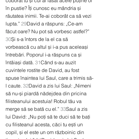
coborât tu și cui ai lăsat acele puține oi 
în pustie? Îți cunosc eu mândria și 
răutatea inimii. Te-ai coborât ca să vezi 
lupta.” 
29
David a răspuns: „Ce-am 
făcut oare? Nu pot să vorbesc astfel?” 
30
Și s-a întors de la el ca să 
vorbească cu altul și i-a pus aceleași 
întrebări. Poporul i-a răspuns ca și 
întâiași dată. 
31
Când s-au auzit 
cuvintele rostite de David, au fost 
spuse înaintea lui Saul, care a trimis să-
l caute. 
32
David a zis lui Saul: „Nimeni 
să nu-și piardă nădejdea din pricina 
filisteanului acestuia! Robul tău va 
merge să se bată cu el.” 
33
Saul a zis 
lui David: „Nu poți să te duci să te bați 
cu filisteanul acesta, căci tu ești un 
copil, și el este un om războinic din 