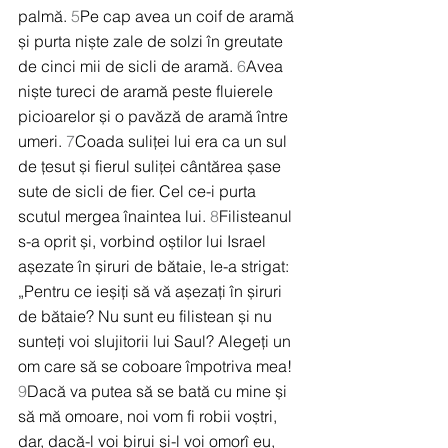
palmă. 
5
Pe cap avea un coif de aramă 
și purta niște zale de solzi în greutate 
de cinci mii de sicli de aramă. 
6
Avea 
niște tureci de aramă peste fluierele 
picioarelor și o pavăză de aramă între 
umeri. 
7
Coada suliței lui era ca un sul 
de țesut și fierul suliței cântărea șase 
sute de sicli de fier. Cel ce-i purta 
scutul mergea înaintea lui. 
8
Filisteanul 
s-a oprit și, vorbind oștilor lui Israel 
așezate în șiruri de bătaie, le-a strigat: 
„Pentru ce ieșiți să vă așezați în șiruri 
de bătaie? Nu sunt eu filistean și nu 
sunteți voi slujitorii lui Saul? Alegeți un 
om care să se coboare împotriva mea! 
9
Dacă va putea să se bată cu mine și 
să mă omoare, noi vom fi robii voștri, 
dar, dacă-l voi birui și-l voi omorî eu, 