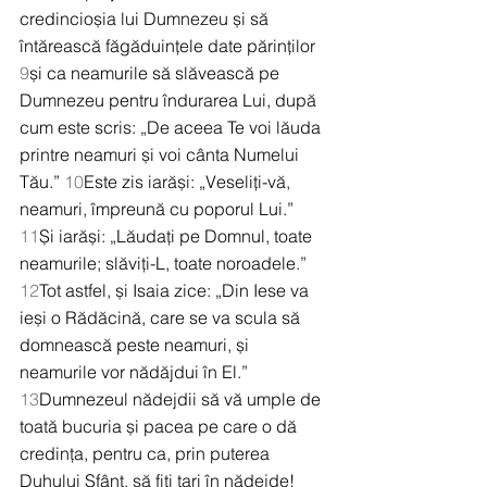
credincioșia lui Dumnezeu și să 
întărească făgăduințele date părinților 
9
și ca neamurile să slăvească pe 
Dumnezeu pentru îndurarea Lui, după 
cum este scris: „De aceea Te voi lăuda 
printre neamuri și voi cânta Numelui 
Tău.” 
10
Este zis iarăși: „Veseliți-vă, 
neamuri, împreună cu poporul Lui.” 
11
Și iarăși: „Lăudați pe Domnul, toate 
neamurile; slăviți-L, toate noroadele.” 
12
Tot astfel, și Isaia zice: „Din Iese va 
ieși o Rădăcină, care se va scula să 
domnească peste neamuri, și 
neamurile vor nădăjdui în El.” 
13
Dumnezeul nădejdii să vă umple de 
toată bucuria și pacea pe care o dă 
credința, pentru ca, prin puterea 
Duhului Sfânt, să fiți tari în nădejde!