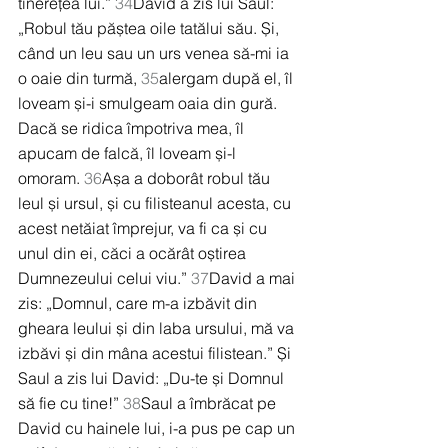
tinerețea lui.” 
34
David a zis lui Saul: 
„Robul tău păștea oile tatălui său. Și, 
când un leu sau un urs venea să-mi ia 
o oaie din turmă, 
35
alergam după el, îl 
loveam și-i smulgeam oaia din gură. 
Dacă se ridica împotriva mea, îl 
apucam de falcă, îl loveam și-l 
omoram. 
36
Așa a doborât robul tău 
leul și ursul, și cu filisteanul acesta, cu 
acest netăiat împrejur, va fi ca și cu 
unul din ei, căci a ocărât oștirea 
Dumnezeului celui viu.” 
37
David a mai 
zis: „Domnul, care m-a izbăvit din 
gheara leului și din laba ursului, mă va 
izbăvi și din mâna acestui filistean.” Și 
Saul a zis lui David: „Du-te și Domnul 
să fie cu tine!” 
38
Saul a îmbrăcat pe 
David cu hainele lui, i-a pus pe cap un 