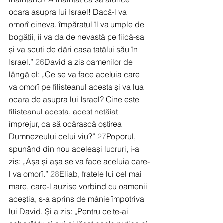
ocara asupra lui Israel! Dacă-l va 
omorî cineva, împăratul îl va umple de 
bogății, îi va da de nevastă pe fiică-sa 
și va scuti de dări casa tatălui său în 
Israel.” 
26
David a zis oamenilor de 
lângă el: „Ce se va face aceluia care 
va omorî pe filisteanul acesta și va lua 
ocara de asupra lui Israel? Cine este 
filisteanul acesta, acest netăiat 
împrejur, ca să ocărască oștirea 
Dumnezeului celui viu?” 
27
Poporul, 
spunând din nou aceleași lucruri, i-a 
zis: „Așa și așa se va face aceluia care-
l va omorî.” 
28
Eliab, fratele lui cel mai 
mare, care-l auzise vorbind cu oamenii 
aceștia, s-a aprins de mânie împotriva 
lui David. Și a zis: „Pentru ce te-ai 