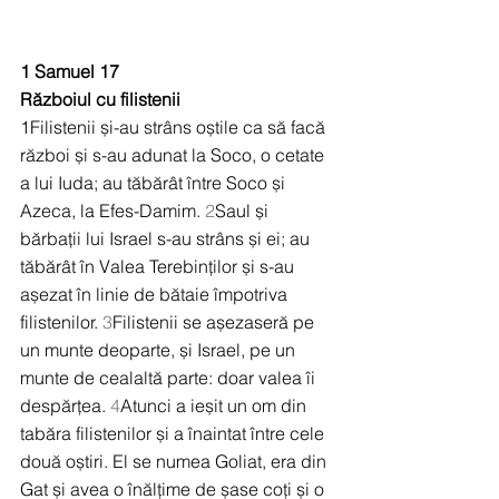
1 Samuel 17
Războiul cu filistenii
1Filistenii și-au strâns oștile ca să facă 
război și s-au adunat la Soco, o cetate 
a lui Iuda; au tăbărât între Soco și 
Azeca, la Efes-Damim. 
2
Saul și 
bărbații lui Israel s-au strâns și ei; au 
tăbărât în Valea Terebinților și s-au 
așezat în linie de bătaie împotriva 
filistenilor. 
3
Filistenii se așezaseră pe 
un munte deoparte, și Israel, pe un 
munte de cealaltă parte: doar valea îi 
despărțea. 
4
Atunci a ieșit un om din 
tabăra filistenilor și a înaintat între cele 
două oștiri. El se numea Goliat, era din 
Gat și avea o înălțime de șase coți și o 