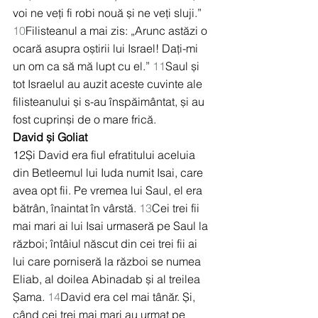
voi ne veți fi robi nouă și ne veți sluji.” 
10
Filisteanul a mai zis: „Arunc astăzi o 
ocară asupra oștirii lui Israel! Dați-mi 
un om ca să mă lupt cu el.” 
11
Saul și 
tot Israelul au auzit aceste cuvinte ale 
filisteanului și s-au înspăimântat, și au 
fost cuprinși de o mare frică.
David și Goliat
12Și David era fiul efratitului aceluia 
din Betleemul lui Iuda numit Isai, care 
avea opt fii. Pe vremea lui Saul, el era 
bătrân, înaintat în vârstă. 
13
Cei trei fii 
mai mari ai lui Isai urmaseră pe Saul la 
război; întâiul născut din cei trei fii ai 
lui care porniseră la război se numea 
Eliab, al doilea Abinadab și al treilea 
Șama. 
14
David era cel mai tânăr. Și, 
când cei trei mai mari au urmat pe 