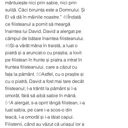
mântuiește nici prin sabie, nici prin 
suliță. Căci biruința este a Domnului. Și 
El vă dă în mâinile noastre.” 
48
Îndată 
ce filisteanul a pornit să meargă 
înaintea lui David, David a alergat pe 
câmpul de bătaie înaintea filisteanului. 
49
Și-a vârât mâna în traistă, a luat o 
piatră și a aruncat-o cu praștia; a lovit 
pe filistean în frunte și piatra a intrat în 
fruntea filisteanului, care a căzut cu 
fața la pământ. 
50
Astfel, cu o praștie și 
cu o piatră, David a fost mai tare decât 
filisteanul; l-a trântit la pământ și l-a 
omorât, fără să aibă sabie în mână. 
51
A alergat, s-a oprit lângă filistean, i-a 
luat sabia, pe care i-a scos-o din 
teacă, l-a omorât și i-a tăiat capul. 
Filistenii, când au văzut că uriașul lor a 