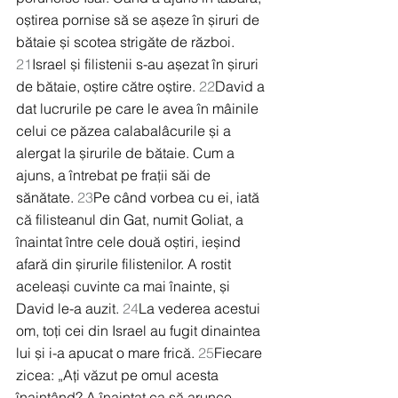
oștirea pornise să se așeze în șiruri de 
bătaie și scotea strigăte de război. 
21
Israel și filistenii s-au așezat în șiruri 
de bătaie, oștire către oștire. 
22
David a 
dat lucrurile pe care le avea în mâinile 
celui ce păzea calabalâcurile și a 
alergat la șirurile de bătaie. Cum a 
ajuns, a întrebat pe frații săi de 
sănătate. 
23
Pe când vorbea cu ei, iată 
că filisteanul din Gat, numit Goliat, a 
înaintat între cele două oștiri, ieșind 
afară din șirurile filistenilor. A rostit 
aceleași cuvinte ca mai înainte, și 
David le-a auzit. 
24
La vederea acestui 
om, toți cei din Israel au fugit dinaintea 
lui și i-a apucat o mare frică. 
25
Fiecare 
zicea: „Ați văzut pe omul acesta 
înaintând? A înaintat ca să arunce 