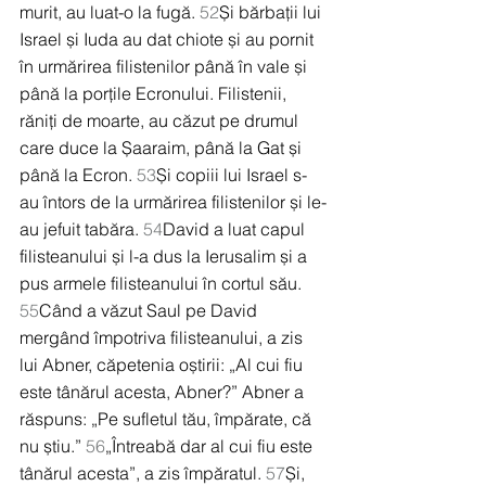
murit, au luat-o la fugă. 
52
Și bărbații lui 
Israel și Iuda au dat chiote și au pornit 
în urmărirea filistenilor până în vale și 
până la porțile Ecronului. Filistenii, 
răniți de moarte, au căzut pe drumul 
care duce la Șaaraim, până la Gat și 
până la Ecron. 
53
Și copiii lui Israel s-
au întors de la urmărirea filistenilor și le-
au jefuit tabăra. 
54
David a luat capul 
filisteanului și l-a dus la Ierusalim și a 
pus armele filisteanului în cortul său. 
55
Când a văzut Saul pe David 
mergând împotriva filisteanului, a zis 
lui Abner, căpetenia oștirii: „Al cui fiu 
este tânărul acesta, Abner?” Abner a 
răspuns: „Pe sufletul tău, împărate, că 
nu știu.” 
56
„Întreabă dar al cui fiu este 
tânărul acesta”, a zis împăratul. 
57
Și, 