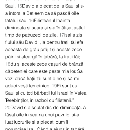
Saul, 
15
David a plecat de la Saul și s-
a întors la Betleem ca să pască oile 
tatălui său. 
16
Filisteanul înainta 
dimineața și seara și s-a înfățișat astfel 
timp de patruzeci de zile. 
17
Isai a zis 
fiului său David: „Ia pentru frații tăi efa 
aceasta de grâu prăjit și aceste zece 
pâini și aleargă în tabără, la frații tăi; 
18
du și aceste zece cașuri de brânză 
căpeteniei care este peste mia lor. Să 
vezi dacă frații tăi sunt bine și să-mi 
aduci vești temeinice. 
19
Ei sunt cu 
Saul și cu toți bărbații lui Israel în Valea 
Terebinților, în război cu filistenii.” 
20
David s-a sculat dis-de-dimineață. A 
lăsat oile în seama unui paznic, și-a 
luat lucrurile și a plecat, cum îi 
poruncise Isai. Când a ajuns în tabără, 