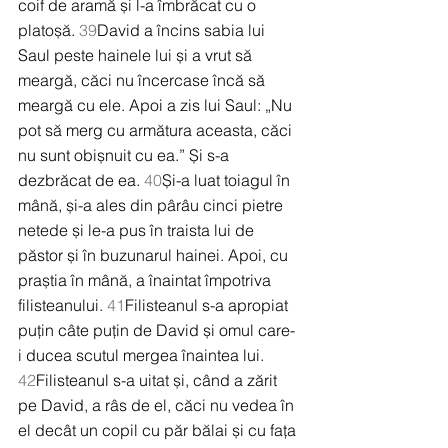
coif de aramă și l-a îmbrăcat cu o 
platoșă. 
39
David a încins sabia lui 
Saul peste hainele lui și a vrut să 
meargă, căci nu încercase încă să 
meargă cu ele. Apoi a zis lui Saul: „Nu 
pot să merg cu armătura aceasta, căci 
nu sunt obișnuit cu ea.” Și s-a 
dezbrăcat de ea. 
40
Și-a luat toiagul în 
mână, și-a ales din pârâu cinci pietre 
netede și le-a pus în traista lui de 
păstor și în buzunarul hainei. Apoi, cu 
praștia în mână, a înaintat împotriva 
filisteanului. 
41
Filisteanul s-a apropiat 
puțin câte puțin de David și omul care-
i ducea scutul mergea înaintea lui. 
42
Filisteanul s-a uitat și, când a zărit 
pe David, a râs de el, căci nu vedea în 
el decât un copil cu păr bălai și cu fața 