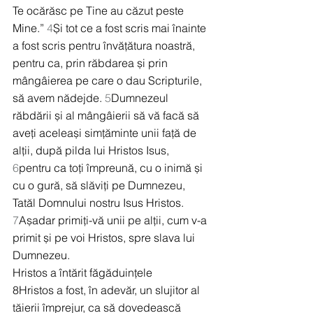
Te ocărăsc pe Tine au căzut peste 
Mine.” 
4
Și tot ce a fost scris mai înainte 
a fost scris pentru învățătura noastră, 
pentru ca, prin răbdarea și prin 
mângâierea pe care o dau Scripturile, 
să avem nădejde. 
5
Dumnezeul 
răbdării și al mângâierii să vă facă să 
aveți aceleași simțăminte unii față de 
alții, după pilda lui Hristos Isus, 
6
pentru ca toți împreună, cu o inimă și 
cu o gură, să slăviți pe Dumnezeu, 
Tatăl Domnului nostru Isus Hristos. 
7
Așadar primiți-vă unii pe alții, cum v-a 
primit și pe voi Hristos, spre slava lui 
Dumnezeu.
Hristos a întărit făgăduințele
8Hristos a fost, în adevăr, un slujitor al 
tăierii împrejur, ca să dovedească 