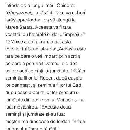
întinde de-a lungul mării Chineret 
(Ghenezaret)
, la răsărit; 
12
se va coborî 
iarăși spre Iordan, ca să ajungă la 
Marea Sărată. Aceasta va fi țara 
voastră, cu hotarele ei de jur împrejur.’” 
13
Moise a dat porunca aceasta 
copiilor lui Israel și a zis: „Aceasta este 
țara pe care o veți împărți prin sorți și 
pe care a poruncit Domnul s-o dea 
celor nouă seminții și jumătate. 
14
Căci 
seminția fiilor lui Ruben, după casele 
lor părintești, și seminția fiilor lui Gad, 
după casele părinților lor, precum și 
jumătate din seminția lui Manase și-au 
luat moștenirea. 
15
Aceste două 
seminții și jumătate și-au luat 
moștenirea dincoace de Iordan, în fața 
Ierihonului, înspre răsărit.”