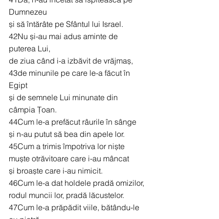
Dumnezeu
și să întărâte pe Sfântul lui Israel.
42Nu și-au mai adus aminte de 
puterea Lui,
de ziua când i-a izbăvit de vrăjmaș,
43de minunile pe care le-a făcut în 
Egipt
și de semnele Lui minunate din 
câmpia Țoan.
44Cum le-a prefăcut râurile în sânge
și n-au putut să bea din apele lor.
45Cum a trimis împotriva lor niște 
muște otrăvitoare care i-au mâncat
și broaște care i-au nimicit.
46Cum le-a dat holdele pradă omizilor,
rodul muncii lor, pradă lăcustelor.
47Cum le-a prăpădit viile, bătându-le 