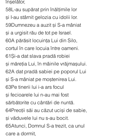
înșelător,
58L-au supărat prin înălțimile lor
și I-au stârnit gelozia cu idolii lor.
59Dumnezeu a auzit și S-a mâniat
și a urgisit rău de tot pe Israel.
60A părăsit locuința Lui din Silo,
cortul în care locuia între oameni.
61Și-a dat slava pradă robiei
și măreția Lui, în mâinile vrăjmașului.
62A dat pradă sabiei pe poporul Lui
și S-a mâniat pe moștenirea Lui.
63Pe tinerii lui i-a ars focul
și fecioarele lui n-au mai fost 
sărbătorite cu cântări de nuntă.
64Preoții săi au căzut uciși de sabie,
și văduvele lui nu s-au bocit.
65Atunci, Domnul S-a trezit, ca unul 
care a dormit,