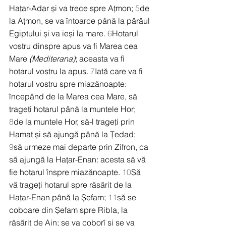
Hațar-Adar și va trece spre Ațmon; 
5
de 
la Ațmon, se va întoarce până la pârâul 
Egiptului și va ieși la mare. 
6
Hotarul 
vostru dinspre apus va fi Marea cea 
Mare 
(Mediterana)
; aceasta va fi 
hotarul vostru la apus. 
7
Iată care va fi 
hotarul vostru spre miazănoapte: 
începând de la Marea cea Mare, să 
trageți hotarul până la muntele Hor; 
8
de la muntele Hor, să-l trageți prin 
Hamat și să ajungă până la Țedad; 
9
să urmeze mai departe prin Zifron, ca 
să ajungă la Hațar-Enan: acesta să vă 
fie hotarul înspre miazănoapte. 
10
Să 
vă trageți hotarul spre răsărit de la 
Hațar-Enan până la Șefam; 
11
să se 
coboare din Șefam spre Ribla, la 
răsărit de Ain; se va coborî și se va 