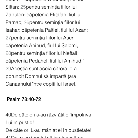
Șiftan; 
25
pentru seminția fiilor lui 
Zabulon: căpetenia Elițafan, fiul lui 
Parnac; 
26
pentru seminția fiilor lui 
Isahar: căpetenia Paltiel, fiul lui Azan; 
27
pentru seminția fiilor lui Așer: 
căpetenia Ahihud, fiul lui Șelomi; 
28
pentru seminția fiilor lui Neftali: 
căpetenia Pedahel, fiul lui Amihud.” 
29
Aceștia sunt aceia cărora le-a 
poruncit Domnul să împartă țara 
Canaanului între copiii lui Israel.
 Psalm 78:40-72
40De câte ori s-au răzvrătit ei împotriva 
Lui în pustie!
De câte ori L-au mâniat ei în pustietate!
41Da, n-au încetat să ispitească pe 