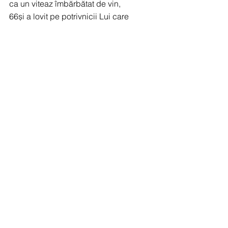
ca un viteaz îmbărbătat de vin,
66și a lovit pe potrivnicii Lui care 
fugeau,
acoperindu-i cu veșnică ocară.
67Însă a lepădat cortul lui Iosif
și n-a ales seminția lui Efraim,
68ci a ales seminția lui Iuda,
muntele Sionului, pe care-l iubește.
69Și-a zidit Sfântul Locaș ca cerurile 
de înalt
și tare ca pământul pe care l-a 
întemeiat pe veci.
70A ales pe robul Său David
și l-a luat de la staulele de oi.
71L-a luat dindărătul oilor care alăptau,
ca să pască pe poporul Său Iacov și 
pe moștenirea Sa Israel.
72Și David i-a cârmuit cu o inimă 