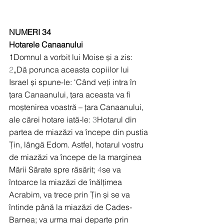
NUMERI 34
Hotarele Canaanului
1Domnul a vorbit lui Moise și a zis: 
2
„Dă porunca aceasta copiilor lui 
Israel și spune-le: ‘Când veți intra în 
țara Canaanului, țara aceasta va fi 
moștenirea voastră – țara Canaanului, 
ale cărei hotare iată-le: 
3
Hotarul din 
partea de miazăzi va începe din pustia 
Țin, lângă Edom. Astfel, hotarul vostru 
de miazăzi va începe de la marginea 
Mării Sărate spre răsărit; 
4
se va 
întoarce la miazăzi de înălțimea 
Acrabim, va trece prin Țin și se va 
întinde până la miazăzi de Cades-
Barnea; va urma mai departe prin 