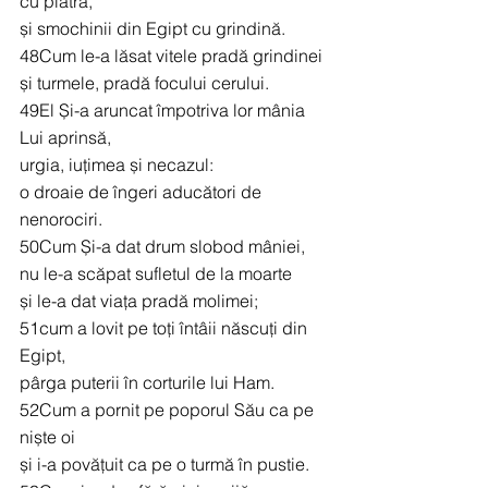
cu piatră,
și smochinii din Egipt cu grindină.
48Cum le-a lăsat vitele pradă grindinei
și turmele, pradă focului cerului.
49El Și-a aruncat împotriva lor mânia 
Lui aprinsă,
urgia, iuțimea și necazul:
o droaie de îngeri aducători de 
nenorociri.
50Cum Și-a dat drum slobod mâniei,
nu le-a scăpat sufletul de la moarte
și le-a dat viața pradă molimei;
51cum a lovit pe toți întâii născuți din 
Egipt,
pârga puterii în corturile lui Ham.
52Cum a pornit pe poporul Său ca pe 
niște oi
și i-a povățuit ca pe o turmă în pustie.