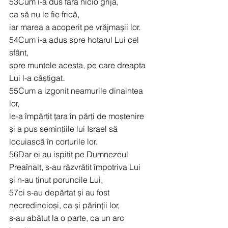
53Cum i-a dus fără nicio grijă,
ca să nu le fie frică,
iar marea a acoperit pe vrăjmașii lor.
54Cum i-a adus spre hotarul Lui cel 
sfânt,
spre muntele acesta, pe care dreapta 
Lui l-a câștigat.
55Cum a izgonit neamurile dinaintea 
lor,
le-a împărțit țara în părți de moștenire
și a pus semințiile lui Israel să 
locuiască în corturile lor.
56Dar ei au ispitit pe Dumnezeul 
Preaînalt, s-au răzvrătit împotriva Lui
și n-au ținut poruncile Lui,
57ci s-au depărtat și au fost 
necredincioși, ca și părinții lor,
s-au abătut la o parte, ca un arc 