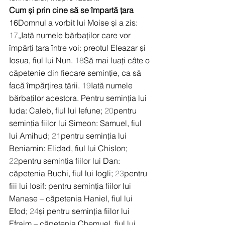
Cum și prin cine să se împartă țara
16Domnul a vorbit lui Moise și a zis: 
17
„Iată numele bărbaților care vor 
împărți țara între voi: preotul Eleazar și 
Iosua, fiul lui Nun. 
18
Să mai luați câte o 
căpetenie din fiecare seminție, ca să 
facă împărțirea țării. 
19
Iată numele 
bărbaților acestora. Pentru seminția lui 
Iuda: Caleb, fiul lui Iefune; 
20
pentru 
seminția fiilor lui Simeon: Samuel, fiul 
lui Amihud; 
21
pentru seminția lui 
Beniamin: Elidad, fiul lui Chislon; 
22
pentru seminția fiilor lui Dan: 
căpetenia Buchi, fiul lui Iogli; 
23
pentru 
fiii lui Iosif: pentru seminția fiilor lui 
Manase – căpetenia Haniel, fiul lui 
Efod; 
24
și pentru seminția fiilor lui 
Efraim – căpetenia Chemuel, fiul lui 