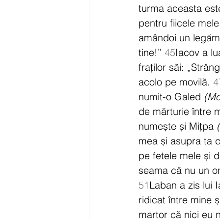
turma aceasta este
pentru fiicele mele
amândoi un legămân
tine!” 
45
Iacov a lu
fraților săi: „Strân
acolo pe movilă. 
4
numit-o Galed 
(Mo
de mărturie între 
numește și Mițpa 
mea și asupra ta c
pe fetele mele și d
seama că nu un om 
51
Laban a zis lui 
ridicat între mine și
martor că nici eu n