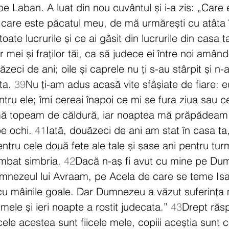
pe Laban. A luat din nou cuvântul și i-a zis: „Care 
 care este păcatul meu, de mă urmărești cu atâta 
oate lucrurile și ce ai găsit din lucrurile din casa 
lor mei și fraților tăi, ca să judece ei între noi amând
ăzeci de ani; oile și caprele nu ți s-au stârpit și 
ta. 
39
Nu ți-am adus acasă vite sfâșiate de fiare: e
ru ele; îmi cereai înapoi ce mi se fura ziua sau ce
ă topeam de căldură, iar noaptea mă prăpădeam d
e ochi. 
41
Iată, douăzeci de ani am stat în casa ta, 
ntru cele două fete ale tale și șase ani pentru turm
imbat simbria. 
42
Dacă n-aș fi avut cu mine pe Du
mnezeul lui Avraam, pe Acela de care se teme Isaa
u mâinile goale. Dar Dumnezeu a văzut suferința 
mele și ieri noapte a rostit judecata.” 
43
Drept răs
icele acestea sunt fiicele mele, copiii aceștia sunt c