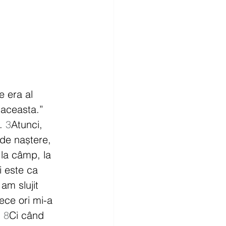
e era al 
 aceasta.” 
. 
3
Atunci, 
u de naștere, 
la câmp, la 
i este ca 
 am slujit 
zece ori mi-a 
 
8
Ci când 