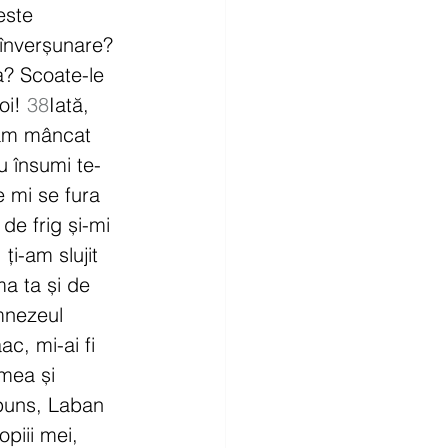
este 
înverșunare? 
ta? Scoate-le 
oi! 
38
Iată, 
n-am mâncat 
u însumi te-
 mi se fura 
e frig și-mi 
ți-am slujit 
a ta și de 
mnezeul 
c, mi-ai fi 
mea și 
puns, Laban 
opiii mei, 