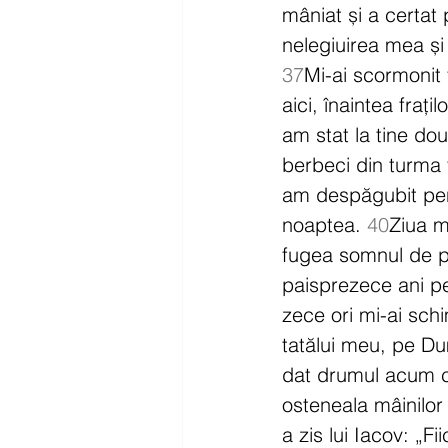
mâniat și a certat 
nelegiuirea mea și
37
Mi-ai scormonit t
aici, înaintea frați
am stat la tine dou
berbeci din turma 
am despăgubit pent
noaptea. 
40
Ziua m
fugea somnul de p
paisprezece ani pe
zece ori mi-ai sch
tatălui meu, pe Du
dat drumul acum c
osteneala mâinilor 
a zis lui Iacov: „Fi