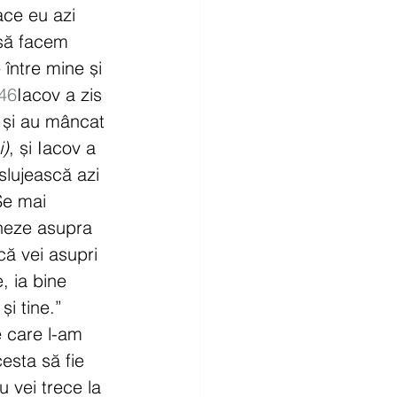
ace eu azi 
să facem 
între mine și 
46
Iacov a zis 
, și au mâncat 
i)
, și Iacov a 
slujească azi 
Se mai 
heze asupra 
ă vei asupri 
, ia bine 
i tine.” 
e care l-am 
esta să fie 
u vei trece la 