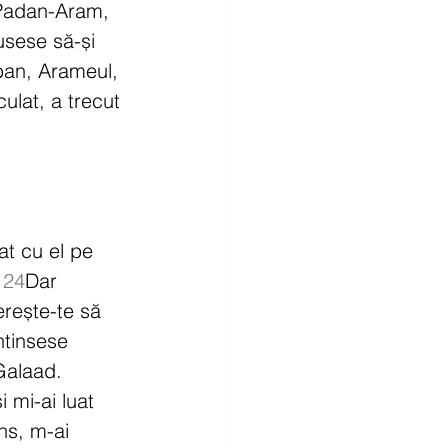
 Padan-Aram, 
sese să-și 
ban, Arameul, 
culat, a trecut 
at cu el pe 
 
24
Dar 
erește-te să 
ntinsese 
 Galaad. 
 mi-ai luat 
ns, m-ai 