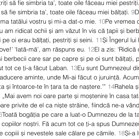
triți să fie simbria ta’, toate oile făceau miei pestriț
i să fie simbria ta’, toate oile făceau miei bălțați. 
9
D
urma tatălui vostru și mi-a dat-o mie. 
10
Pe vremea 
u am ridicat ochii și am văzut în vis că țapii și ber
e oi erau bălțați, pestriți și seini. 
11
Și Îngerul lu
acove!’ ‘Iată-mă’, am răspuns eu. 
12
El a zis: ‘Ridică 
 și berbecii care sar pe capre și pe oi sunt bălțați, pe
t tot ce ți-a făcut Laban. 
13
Eu sunt Dumnezeul din
 aducere aminte, unde Mi-ai făcut o juruință. Acum,
a și întoarce-te în țara ta de naștere.’” 
14
Rahela ș
: „Mai avem noi oare parte și moștenire în casa tat
re privite de el ca niște străine, fiindcă ne-a vând
6
Toată bogăția pe care a luat-o Dumnezeu de la ta
a copiilor noștri. Fă acum tot ce ți-a spus Dumneze
e copiii și nevestele sale călare pe cămile. 
18
Și-a 