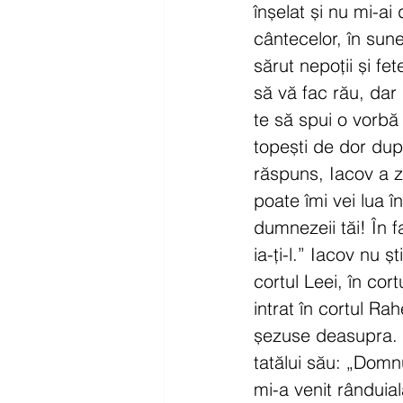
înșelat și nu mi-ai 
cântecelor, în sune
sărut nepoții și fe
să vă fac rău, dar
te să spui o vorbă 
topești de dor dup
răspuns, Iacov a z
poate îmi vei lua în
dumnezeii tăi! În fa
ia-ți-l.” Iacov nu ș
cortul Leei, în cort
intrat în cortul Rahe
șezuse deasupra. L
tatălui său: „Domn
mi-a venit rânduiala