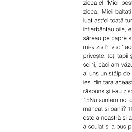
zicea el: ‘Mieii pes
zicea: ‘Mieii bălțaț
luat astfel toată t
înfierbântau oile, e
săreau pe capre și p
mi-a zis în vis: ‘I
privește: toți țapii
seini, căci am văzu
ai uns un stâlp de
ieși din țara aceast
răspuns și i-au zis
15
Nu suntem noi oa
mâncat și banii? 
1
este a noastră și 
a sculat și a pus p