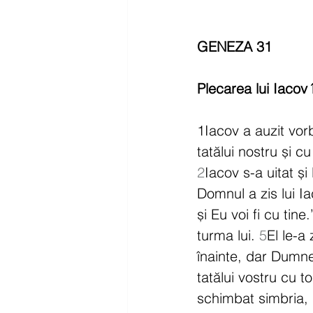
GENEZA 31
Plecarea lui Iacov
1Iacov a auzit vorb
tatălui nostru și c
2
Iacov s-a uitat și
Domnul a zis lui Iac
și Eu voi fi cu tine.
turma lui. 
5
El le-a
înainte, dar Dumne
tatălui vostru cu 
schimbat simbria,