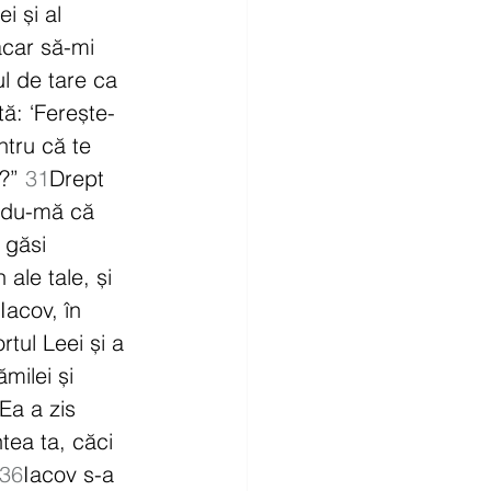
i și al 
ăcar să-mi 
 de tare ca 
ă: ‘Ferește-
tru că te 
?” 
31
Drept 
indu-mă că 
 găsi 
 ale tale, și 
Iacov, în 
rtul Leei și a 
milei și 
Ea a zis 
tea ta, căci 
36
Iacov s-a 