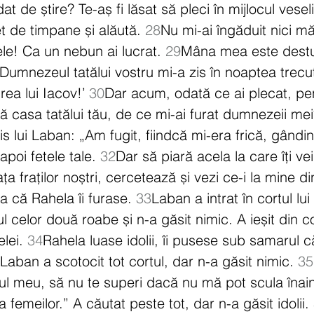
dat de știre? Te-aș fi lăsat să pleci în mijlocul veselie
t de timpane și alăută. 
28
Nu mi-ai îngăduit nici m
tele! Ca un nebun ai lucrat. 
29
Mâna mea este destul
 Dumnezeul tatălui vostru mi-a zis în noaptea trecut
rea lui Iacov!’ 
30
Dar acum, odată ce ai plecat, pen
ă casa tatălui tău, de ce mi-ai furat dumnezeii mei
is lui Laban: „Am fugit, fiindcă mi-era frică, gând
apoi fetele tale. 
32
Dar să piară acela la care îți vei
ța fraților noștri, cercetează și vezi ce-i la mine din
tia că Rahela îi furase. 
33
Laban a intrat în cortul lui 
ul celor două roabe și n-a găsit nimic. A ieșit din co
lei. 
34
Rahela luase idolii, îi pusese sub samarul că
aban a scotocit tot cortul, dar n-a găsit nimic. 
35
ul meu, să nu te superi dacă nu mă pot scula înain
 femeilor.” A căutat peste tot, dar n-a găsit idolii. 