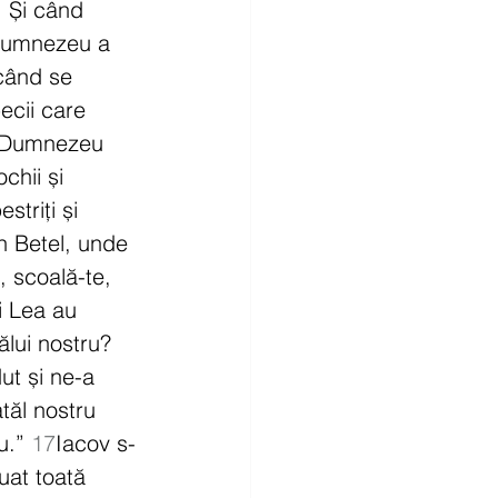
i. Și când 
umnezeu a 
când se 
becii care 
i Dumnezeu 
ochii și 
striți și 
 Betel, unde 
 scoală-te, 
i Lea au 
ălui nostru? 
ut și ne-a 
tăl nostru 
u.” 
17
Iacov s-
luat toată 