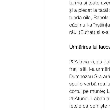
turma și toate ave
și a plecat la tată
tundă oile, Rahela a
căci nu l-a înștiinț
râul (Eufrat) și s
Urmărirea lui Iaco
22A treia zi, au da
frații săi, l-a urmă
Dumnezeu S-a arăta
spui o vorbă rea lu
cortul pe munte; La
26
Atunci, Laban a z
fetele ca pe niște