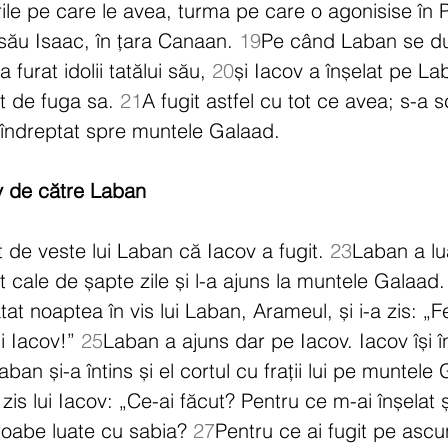
rile pe care le avea, turma pe care o agonisise în
l său Isaac, în țara Canaan. 
19
Pe când Laban se du
 furat idolii tatălui său, 
20
și Iacov a înșelat pe La
at de fuga sa. 
21
A fugit astfel cu tot ce avea; s-a s
-a îndreptat spre muntele Galaad.
v de către Laban
t de veste lui Laban că Iacov a fugit. 
23
Laban a lu
rit cale de șapte zile și l-a ajuns la muntele Galaad.
t noaptea în vis lui Laban, Arameul, și i-a zis: „F
i Iacov!” 
25
Laban a ajuns dar pe Iacov. Iacov își î
ban și-a întins și el cortul cu frații lui pe muntele
is lui Iacov: „Ce-ai făcut? Pentru ce m-ai înșelat și
 roabe luate cu sabia? 
27
Pentru ce ai fugit pe ascu