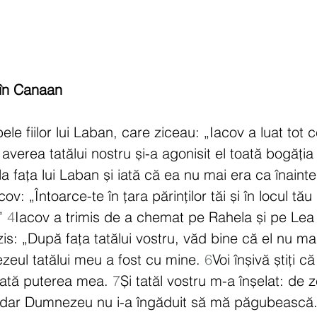
 în Canaan
ele fiilor lui Laban, care ziceau: „Iacov a luat tot c
u averea tatălui nostru și-a agonisit el toată bogăția
 la fața lui Laban și iată că ea nu mai era ca înainte
ov: „Întoarce-te în țara părinților tăi și în locul tă
” 
4
Iacov a trimis de a chemat pe Rahela și pe Lea 
 zis: „După fața tatălui vostru, văd bine că el nu ma
zeul tatălui meu a fost cu mine. 
6
Voi înșivă știți că
toată puterea mea. 
7
Și tatăl vostru m-a înșelat: de 
 dar Dumnezeu nu i-a îngăduit să mă păgubească.