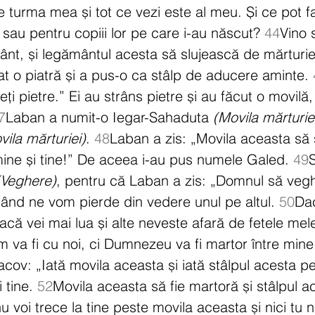
 turma mea și tot ce vezi este al meu. Și ce pot f
 sau pentru copiii lor pe care i-au născut? 
44
Vino 
t, și legământul acesta să slujească de mărturie 
at o piatră și a pus-o ca stâlp de aducere aminte. 
geți pietre.” Ei au strâns pietre și au făcut o movilă
7
Laban a numit-o Iegar-Sahaduta 
(Movila mărturie
vila mărturiei)
. 
48
Laban a zis: „Movila aceasta să 
mine și tine!” De aceea i-au pus numele Galed. 
49
(Veghere)
, pentru că Laban a zis: „Domnul să veg
ând ne vom pierde din vedere unul pe altul. 
50
Dac
acă vei mai lua și alte neveste afară de fetele mele
va fi cu noi, ci Dumnezeu va fi martor între mine ș
Iacov: „Iată movila aceasta și iată stâlpul acesta p
 tine. 
52
Movila aceasta să fie martoră și stâlpul ac
u voi trece la tine peste movila aceasta și nici tu n