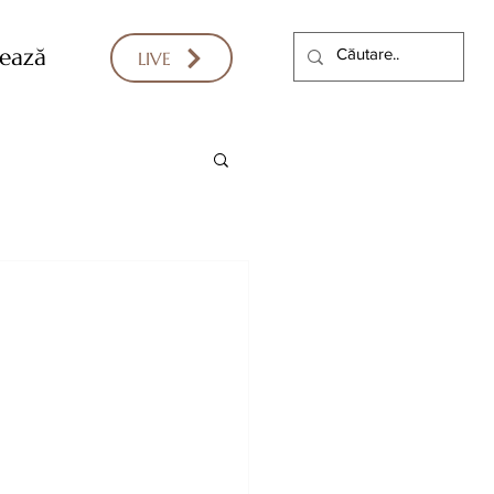
ează
LIVE