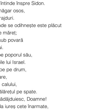
a întinde înspre Sidon.
măgar osos,
ajduri.
nde se odihnește este plăcut
te măreț;
 sub povară
i.
e poporul său,
e lui Israel.
rpe pe drum,
re,
calului,
lărețul pe spate.
 nădăjduiesc, Doamne!
a iureș cete înarmate,