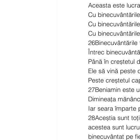
Aceasta este lucra
Cu binecuvântările
Cu binecuvântările
Cu binecuvântările
26Binecuvântările t
Întrec binecuvântări
Până în creștetul d
Ele să vină peste ca
Peste creștetul cap
27Beniamin este un
Dimineața mănânc
Iar seara împarte 
28Aceștia sunt toți
acestea sunt lucrur
binecuvântat pe f