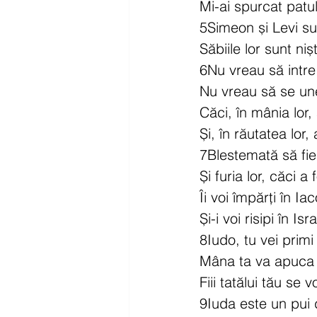
Mi-ai spurcat patul
5Simeon și Levi sun
Săbiile lor sunt niș
6Nu vreau să intre 
Nu vreau să se un
Căci, în mânia lor
Și, în răutatea lor, 
7Blestemată să fie
Și furia lor, căci a
Îi voi împărți în Ia
Și-i voi risipi în Isra
8Iudo, tu vei primi 
Mâna ta va apuca d
Fiii tatălui tău se
9Iuda este un pui 