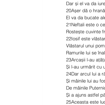
Dar și el va da iur
20Așer dă o hrană
El va da bucate ale
21Neftali este o c
Rostește cuvinte 
22Iosif este vlăsta
Vlăstarul unui pom 
Ramurile lui se îna
23Arcașii l-au ațâț
Și l-au urmărit cu u
24Dar arcul lui a 
Și mâinile lui au fos
De mâinile Puternic
Și a ajuns astfel pă
25Aceasta este luc