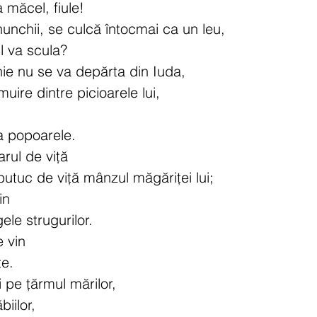
a măcel, fiule!
nunchii, se culcă întocmai ca un leu,
l va scula?
ie nu se va depărta din Iuda,
muire dintre picioarele lui,
ta popoarele.
rul de viță
butuc de viță mânzul măgăriței lui;
in
le strugurilor.
e vin
te.
 pe țărmul mărilor,
iilor,