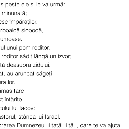
eș peste ele și le va urmări.
 minunată;
se împăraților.
erboaică slobodă,
frumoase.
rul unui pom roditor,
roditor sădit lângă un izvor;
lță deasupra zidului.
at, au aruncat săgeți
ra lor.
rămas tare
t întărite
ului lui Iacov:
storul, stânca lui Israel.
rarea Dumnezeului tatălui tău, care te va ajuta;