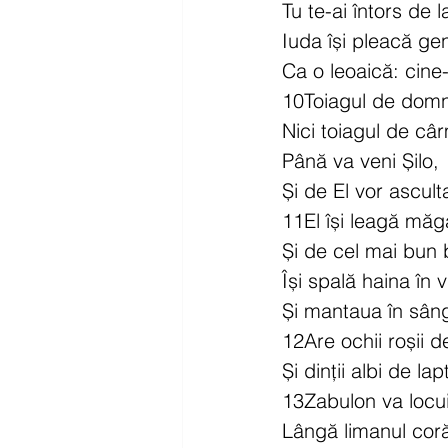
Tu te-ai întors de l
Iuda își pleacă ge
Ca o leoaică: cine-
10Toiagul de domn
Nici toiagul de câr
Până va veni Șilo,
Și de El vor ascul
11El își leagă măga
Și de cel mai bun 
Își spală haina în v
Și mantaua în sânge
12Are ochii roșii d
Și dinții albi de lap
13Zabulon va locui
Lângă limanul corăb