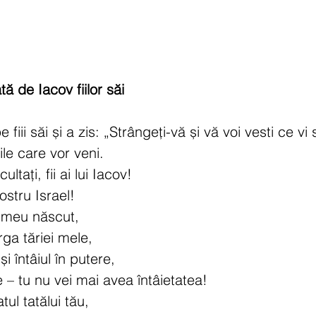
ă de Iacov fiilor săi
iii săi și a zis: „Strângeți-vă și vă voi vesti ce vi 
le care vor veni.
ltați, fii ai lui Iacov!
ostru Israel!
l meu născut,
ga tăriei mele,
și întâiul în putere,
 – tu nu vei mai avea întâietatea!
tul tatălui tău,