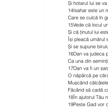
Și hotarul lui se v
14Isahar este un 
Care se culcă în gr
15Vede că locul u
Și că ținutul lui es
Își pleacă umărul
Și se supune birulu
16Dan va judeca p
Ca una din semințiil
17Dan va fi un șa
O năpârcă pe căra
Mușcând călcâiele 
Făcând să cadă că
18În ajutorul Tău
19Peste Gad vor d