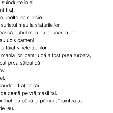
 suindu-te în el.
t frați;
te unelte de silnicie.
sufletul meu la sfaturile lor,
ească duhul meu cu adunarea lor!
, au ucis oameni
au tăiat vinele taurilor.
 mânia lor, pentru că a fost prea turbată,
 fost prea sălbatică!
cov
el.
laudele fraților tăi.
e ceafă pe vrăjmașii tăi.
 vor închina până la pământ înaintea ta.
de leu.