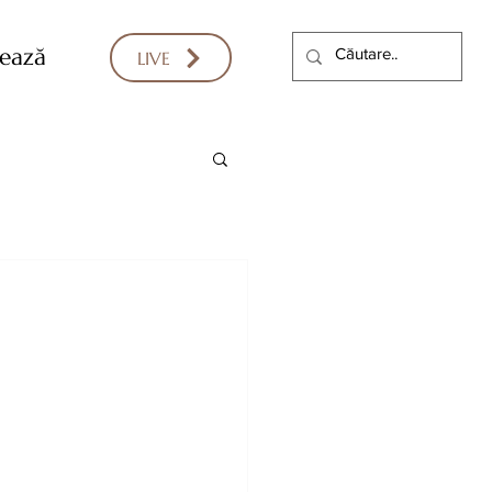
ează
LIVE