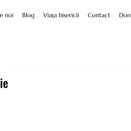
e noi
Blog
Viața bisericii
Contact
Don
t
ie