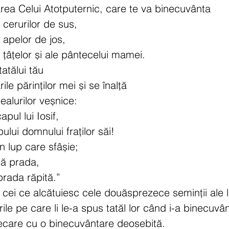
rea Celui Atotputernic, care te va binecuvânta
 cerurilor de sus,
 apelor de jos,
 țâțelor și ale pântecelui mamei.
atălui tău
le părinților mei și se înalță
ealurilor veșnice:
pul lui Iosif,
ului domnului fraților săi!
 lup care sfâșie;
ă prada,
prada răpită.”
 cei ce alcătuiesc cele douăsprezece seminții ale lu
ile pe care li le-a spus tatăl lor când i-a binecuvân
iecare cu o binecuvântare deosebită.