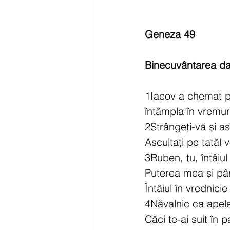
Geneza 49
Binecuvântarea dat
1Iacov a chemat pe f
întâmpla în vremuri
2Strângeți-vă și ascu
Ascultați pe tatăl v
3Ruben, tu, întâiu
Puterea mea și pâr
Întâiul în vrednicie 
4Năvalnic ca apele
Căci te-ai suit în pa